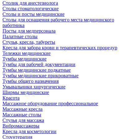
Столик для анестезиолога
Столы стоматологические
Столы и посты медицинские
Столы для оснащения рабочего места медицинского
работника
Посты для медперсонала
Палатные столы
Стулья, кресла, табуреты
Кресла для забора крови и терапевтических процедур
Тележки медицинские
Тумбы медицинские
Тумбы для рабочей документации
Тумбы медицинские подкатные
Тумбы медицинские прикроватные
Тумбы общего назначения
Умывальники хирургические
Ширмы медицинские
Красота
Массажное оборудование профессиональное
Массажные кресла
Массажные столы
Стулья для массажа
Вибромассажеры
Кресла для косметологии
Стоунтерапия