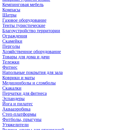
Кемпинговая мебель
Компасы
Шатры
Газовое оборудование
Тенты туристические
Благоустройство территории
Ограждения
Скамейки
Перголы
Хозяйственное оборудование
Товары для дома и дачи
Тележки
Фитнес
Напольные покрытия для зала
Коврики и маты
Медицинболы и слэмболы
Скакалки
Перчатки для фитнеса
Эспандеры
Йога и пилатес
Аквааэробика
Степ-платформы
Фитболы, прыгуны
Утяжелители
Ролики, упоры для отжиманий