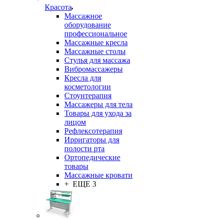
Красота
Массажное
оборудование
профессиональное
Массажные кресла
Массажные столы
Стулья для массажа
Вибромассажеры
Кресла для
косметологии
Стоунтерапия
Массажеры для тела
Товары для ухода за
лицом
Рефлексотерапия
Ирригаторы для
полости рта
Ортопедические
товары
Массажные кровати
+ ЕЩЕ 3