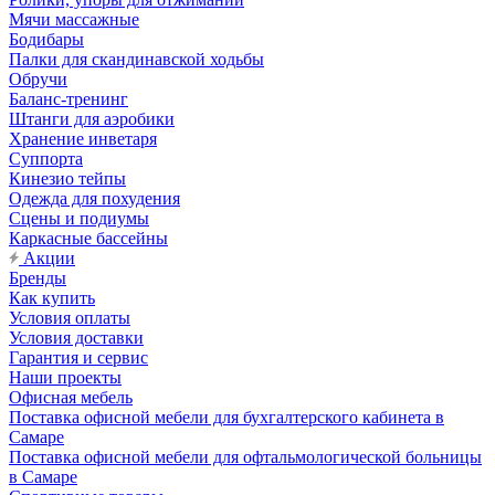
Мячи массажные
Бодибары
Палки для скандинавской ходьбы
Обручи
Баланс-тренинг
Штанги для аэробики
Хранение инветаря
Суппорта
Кинезио тейпы
Одежда для похудения
Сцены и подиумы
Каркасные бассейны
Акции
Бренды
Как купить
Условия оплаты
Условия доставки
Гарантия и сервис
Наши проекты
Офисная мебель
Поставка офисной мебели для бухгалтерского кабинета в
Самаре
Поставка офисной мебели для офтальмологической больницы
в Самаре