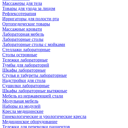
Массажеры для тела
Товары для ухода за лицом
Рефлексотерапия
Ирригаторы для полости рта
Ортопедические товары
Массажные кровати
Лабораторная мебель
Лабораторные столы
Лабораторные столы с мойками
Стеллажи лабораторные
Столы островные
Тележки лабораторные
Тумбы для лабораторий
Шкафы лабораторные
Стулья и табуреты лабораторные
Надстройки для стола
Сушилки лабораторные
Шкафы лабораторные вытяжные
Мебель из нержавеющей стали
Модульная мебель
Наборы из модулей
Кресла медицинские
Гинекологические и урологические кресла
Медицинское оборудование
Тележки для перевозки пациентов