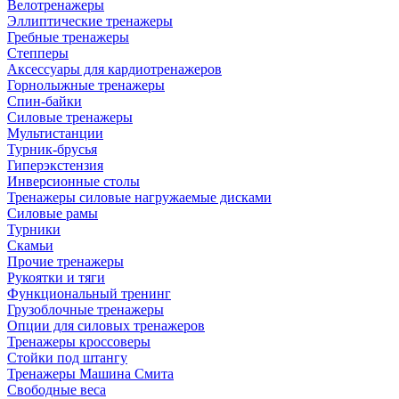
Велотренажеры
Эллиптические тренажеры
Гребные тренажеры
Степперы
Аксессуары для кардиотренажеров
Горнолыжные тренажеры
Спин-байки
Силовые тренажеры
Мультистанции
Турник-брусья
Гиперэкстензия
Инверсионные столы
Тренажеры силовые нагружаемые дисками
Силовые рамы
Турники
Скамьи
Прочие тренажеры
Рукоятки и тяги
Функциональный тренинг
Грузоблочные тренажеры
Опции для силовых тренажеров
Тренажеры кроссоверы
Стойки под штангу
Тренажеры Машина Смита
Свободные веса