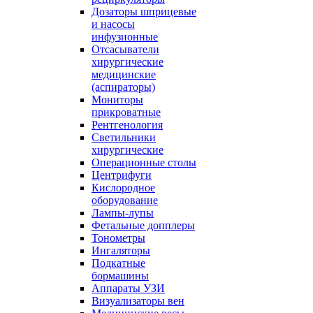
Дозаторы шприцевые
и насосы
инфузионные
Отсасыватели
хирургические
медицинские
(аспираторы)
Мониторы
прикроватные
Рентгенология
Светильники
хирургические
Операционные столы
Центрифуги
Кислородное
оборудование
Лампы-лупы
Фетальные допплеры
Тонометры
Ингаляторы
Подкатные
бормашины
Аппараты УЗИ
Визуализаторы вен