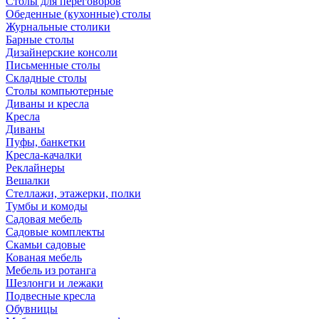
Столы для переговоров
Обеденные (кухонные) столы
Журнальные столики
Барные столы
Дизайнерские консоли
Письменные столы
Складные столы
Столы компьютерные
Диваны и кресла
Кресла
Диваны
Пуфы, банкетки
Кресла-качалки
Реклайнеры
Вешалки
Стеллажи, этажерки, полки
Тумбы и комоды
Садовая мебель
Садовые комплекты
Скамьи садовые
Кованая мебель
Мебель из ротанга
Шезлонги и лежаки
Подвесные кресла
Обувницы