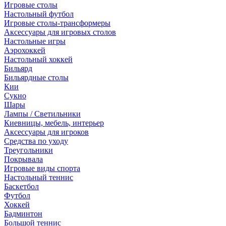
Игровые столы
Настольный футбол
Игровые столы-трансформеры
Аксессуары для игровых столов
Настольные игры
Аэрохоккей
Настольный хоккей
Бильярд
Бильярдные столы
Кии
Сукно
Шары
Лампы / Светильники
Киевницы, мебель, интерьер
Аксессуары для игроков
Средства по уходу
Треугольники
Покрывала
Игровые виды спорта
Настольный теннис
Баскетбол
Футбол
Хоккей
Бадминтон
Большой теннис