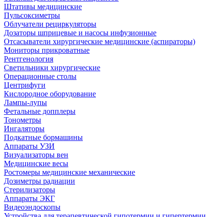
Штативы медицинские
Пульсоксиметры
Облучатели рециркуляторы
Дозаторы шприцевые и насосы инфузионные
Отсасыватели хирургические медицинские (аспираторы)
Мониторы прикроватные
Рентгенология
Светильники хирургические
Операционные столы
Центрифуги
Кислородное оборудование
Лампы-лупы
Фетальные допплеры
Тонометры
Ингаляторы
Подкатные бормашины
Аппараты УЗИ
Визуализаторы вен
Медицинские весы
Ростомеры медицинские механические
Дозиметры радиации
Стерилизаторы
Аппараты ЭКГ
Видеоэндоскопы
Устройства для терапевтической гипотермии и гипертермии