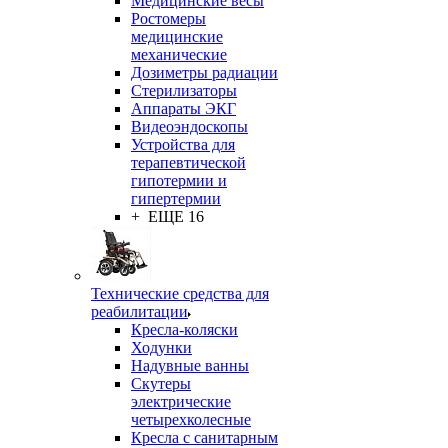
Медицинские весы
Ростомеры
медицинские
механические
Дозиметры радиации
Стерилизаторы
Аппараты ЭКГ
Видеоэндоскопы
Устройства для
терапевтической
гипотермии и
гипертермии
+ ЕЩЕ 16
Технические средства для
реабилитации
Кресла-коляски
Ходунки
Надувные ванны
Скутеры
электрические
четырехколесные
Кресла с санитарным