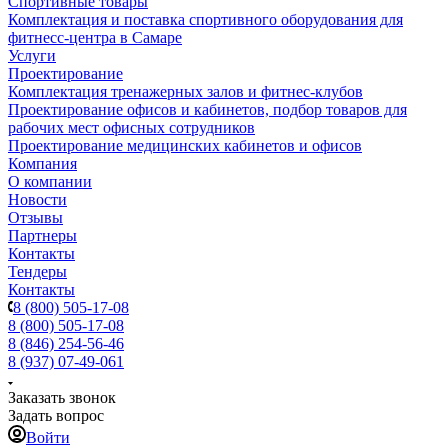
Спортивные товары
Комплектация и поставка спортивного оборудования для
фитнесс-центра в Самаре
Услуги
Проектирование
Комплектация тренажерных залов и фитнес-клубов
Проектирование офисов и кабинетов, подбор товаров для
рабочих мест офисных сотрудников
Проектирование медицинских кабинетов и офисов
Компания
О компании
Новости
Отзывы
Партнеры
Контакты
Тендеры
Контакты
8 (800) 505-17-08
8 (800) 505-17-08
8 (846) 254-56-46
8 (937) 07-49-061
Заказать звонок
Задать вопрос
Войти