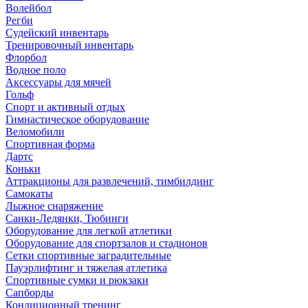
Волейбол
Регби
Судейский инвентарь
Тренировочный инвентарь
Флорбол
Водное поло
Аксессуары для мячей
Гольф
Спорт и активный отдых
Гимнастическое оборудование
Веломобили
Спортивная форма
Дартс
Коньки
Аттракционы для развлечений, тимбилдинг
Самокаты
Лыжное снаряжение
Санки-Ледянки, Тюбинги
Оборудование для легкой атлетики
Оборудование для спортзалов и стадионов
Сетки спортивные заградительные
Пауэрлифтинг и тяжелая атлетика
Спортивные сумки и рюкзаки
Сапборды
Кондиционный тренинг