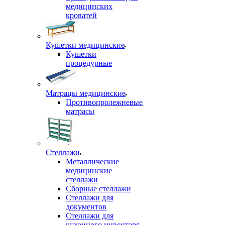
медицинских
кроватей
Кушетки медицинские
Кушетки
процедурные
Матрацы медицинские
Противопролежневые
матрасы
Стеллажи
Металлические
медицинские
стеллажи
Сборные стеллажи
Стеллажи для
документов
Стеллажи для
кухонного инвентаря