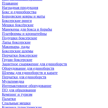
Плавание
Наградная продукция
Бокс и единоборства
Борцовские ковры и маты
Боксерские ринги
Мешки боксёрские
Манекены для бокса и борьбы
Платформы и кронштейны
Подушки боксерские
Лапы боксерские
Макивары, пады
Боксерские шлемы
Перчатки боксерские
Груши боксерские
Защитное снаряжение для единоборств
Оборудование для единоборств
Шлемы для единоборств и карате
Перчатки для единоборств
Мультимедиа
Интерактивное оборудование
ПО для образования
Кемпинг и туризм
Палатки
Спальные мешки
Коврики туристические