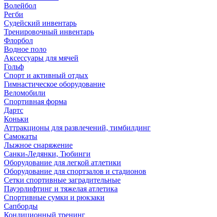
Волейбол
Регби
Судейский инвентарь
Тренировочный инвентарь
Флорбол
Водное поло
Аксессуары для мячей
Гольф
Спорт и активный отдых
Гимнастическое оборудование
Веломобили
Спортивная форма
Дартс
Коньки
Аттракционы для развлечений, тимбилдинг
Самокаты
Лыжное снаряжение
Санки-Ледянки, Тюбинги
Оборудование для легкой атлетики
Оборудование для спортзалов и стадионов
Сетки спортивные заградительные
Пауэрлифтинг и тяжелая атлетика
Спортивные сумки и рюкзаки
Сапборды
Кондиционный тренинг