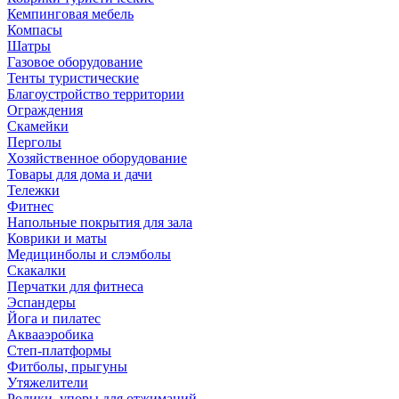
Кемпинговая мебель
Компасы
Шатры
Газовое оборудование
Тенты туристические
Благоустройство территории
Ограждения
Скамейки
Перголы
Хозяйственное оборудование
Товары для дома и дачи
Тележки
Фитнес
Напольные покрытия для зала
Коврики и маты
Медицинболы и слэмболы
Скакалки
Перчатки для фитнеса
Эспандеры
Йога и пилатес
Аквааэробика
Степ-платформы
Фитболы, прыгуны
Утяжелители
Ролики, упоры для отжиманий