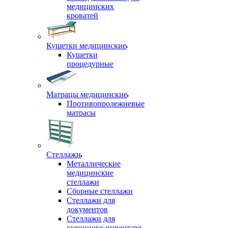
медицинских
кроватей
Кушетки медицинские
Кушетки
процедурные
Матрацы медицинские
Противопролежневые
матрасы
Стеллажи
Металлические
медицинские
стеллажи
Сборные стеллажи
Стеллажи для
документов
Стеллажи для
кухонного инвентаря