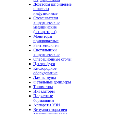
Дозаторы шприцевые
и насосы
инфузионные
Отсасыватели
хирургические
медицинские
(аспираторы)
Мониторы
прикроватные
Рентгенология
Светильники
хирургические
Операционные столы
Центрифуги
Кислородное
оборудование
Лампы-лупы
Фетальные допплеры
Тонометры
Ингаляторы
Подкатные
бормашины
Аппараты УЗИ
Визуализаторы вен