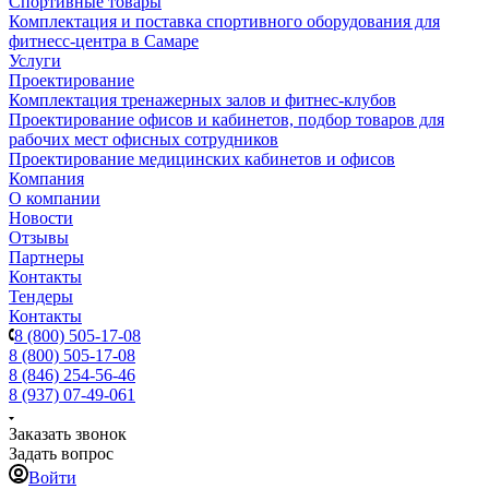
Спортивные товары
Комплектация и поставка спортивного оборудования для
фитнесс-центра в Самаре
Услуги
Проектирование
Комплектация тренажерных залов и фитнес-клубов
Проектирование офисов и кабинетов, подбор товаров для
рабочих мест офисных сотрудников
Проектирование медицинских кабинетов и офисов
Компания
О компании
Новости
Отзывы
Партнеры
Контакты
Тендеры
Контакты
8 (800) 505-17-08
8 (800) 505-17-08
8 (846) 254-56-46
8 (937) 07-49-061
Заказать звонок
Задать вопрос
Войти