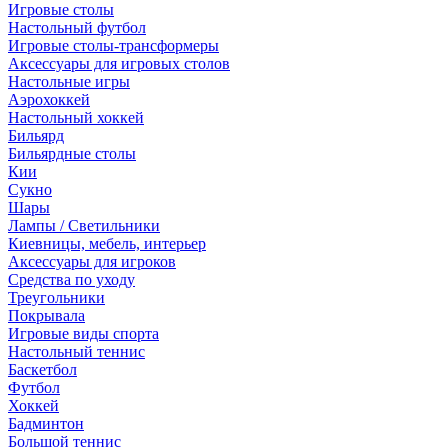
Игровые столы
Настольный футбол
Игровые столы-трансформеры
Аксессуары для игровых столов
Настольные игры
Аэрохоккей
Настольный хоккей
Бильярд
Бильярдные столы
Кии
Сукно
Шары
Лампы / Светильники
Киевницы, мебель, интерьер
Аксессуары для игроков
Средства по уходу
Треугольники
Покрывала
Игровые виды спорта
Настольный теннис
Баскетбол
Футбол
Хоккей
Бадминтон
Большой теннис