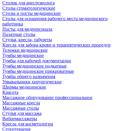
Столик для анестезиолога
Столы стоматологические
Столы и посты медицинские
Столы для оснащения рабочего места медицинского
работника
Посты для медперсонала
Палатные столы
Стулья, кресла, табуреты
Кресла для забора крови и терапевтических процедур
Тележки медицинские
Тумбы медицинские
Тумбы для рабочей документации
Тумбы медицинские подкатные
Тумбы медицинские прикроватные
Тумбы общего назначения
Умывальники хирургические
Ширмы медицинские
Красота
Массажное оборудование профессиональное
Массажные кресла
Массажные столы
Стулья для массажа
Вибромассажеры
Кресла для косметологии
Стоунтерапия