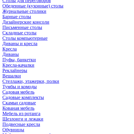
Столы для переговоров
Обеденные (кухонные) столы
Журнальные столики
Барные столы
Дизайнерские консоли
Письменные столы
Складные столы
Столы компьютерные
Диваны и кресла
Кресла
Диваны
Пуфы, банкетки
Кресла-качалки
Реклайнеры
Вешалки
Стеллажи, этажерки, полки
Тумбы и комоды
Садовая мебель
Садовые комплекты
Скамьи садовые
Кованая мебель
Мебель из ротанга
Шезлонги и лежаки
Подвесные кресла
Обувницы