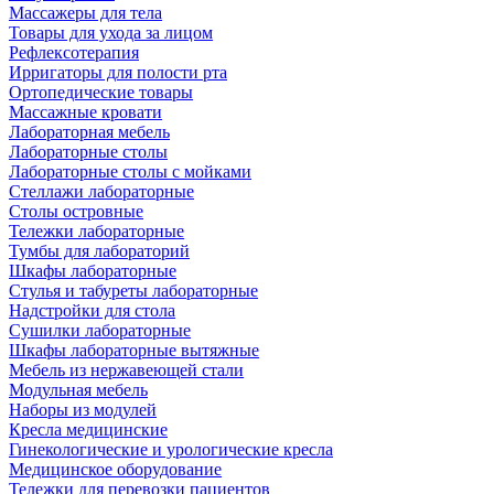
Массажеры для тела
Товары для ухода за лицом
Рефлексотерапия
Ирригаторы для полости рта
Ортопедические товары
Массажные кровати
Лабораторная мебель
Лабораторные столы
Лабораторные столы с мойками
Стеллажи лабораторные
Столы островные
Тележки лабораторные
Тумбы для лабораторий
Шкафы лабораторные
Стулья и табуреты лабораторные
Надстройки для стола
Сушилки лабораторные
Шкафы лабораторные вытяжные
Мебель из нержавеющей стали
Модульная мебель
Наборы из модулей
Кресла медицинские
Гинекологические и урологические кресла
Медицинское оборудование
Тележки для перевозки пациентов