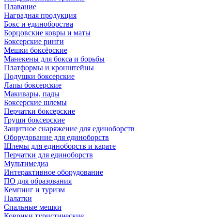
Плавание
Наградная продукция
Бокс и единоборства
Борцовские ковры и маты
Боксерские ринги
Мешки боксёрские
Манекены для бокса и борьбы
Платформы и кронштейны
Подушки боксерские
Лапы боксерские
Макивары, пады
Боксерские шлемы
Перчатки боксерские
Груши боксерские
Защитное снаряжение для единоборств
Оборудование для единоборств
Шлемы для единоборств и карате
Перчатки для единоборств
Мультимедиа
Интерактивное оборудование
ПО для образования
Кемпинг и туризм
Палатки
Спальные мешки
Коврики туристические