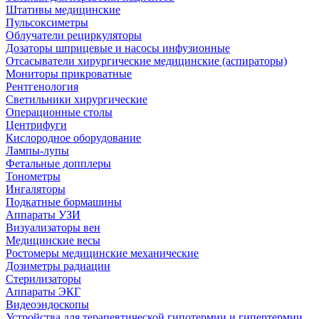
Штативы медицинские
Пульсоксиметры
Облучатели рециркуляторы
Дозаторы шприцевые и насосы инфузионные
Отсасыватели хирургические медицинские (аспираторы)
Мониторы прикроватные
Рентгенология
Светильники хирургические
Операционные столы
Центрифуги
Кислородное оборудование
Лампы-лупы
Фетальные допплеры
Тонометры
Ингаляторы
Подкатные бормашины
Аппараты УЗИ
Визуализаторы вен
Медицинские весы
Ростомеры медицинские механические
Дозиметры радиации
Стерилизаторы
Аппараты ЭКГ
Видеоэндоскопы
Устройства для терапевтической гипотермии и гипертермии