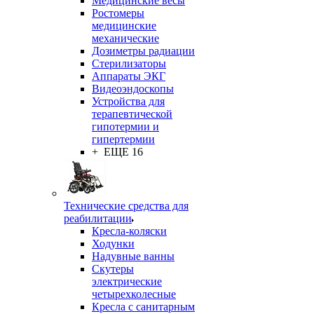
Медицинские весы
Ростомеры
медицинские
механические
Дозиметры радиации
Стерилизаторы
Аппараты ЭКГ
Видеоэндоскопы
Устройства для
терапевтической
гипотермии и
гипертермии
+ ЕЩЕ 16
Технические средства для
реабилитации
Кресла-коляски
Ходунки
Надувные ванны
Скутеры
электрические
четырехколесные
Кресла с санитарным