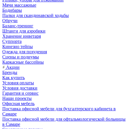
Мячи массажные
Бодибары
Палки для скандинавской ходьбы
Обручи
Баланс-тренинг
Штанги для аэробики
Хранение инветаря
Суппорта
Кинезио тейпы
Одежда для похудения
Сцены и подиумы
Каркасные бассейны
Акции
Бренды
Как купить
Условия оплаты
Условия доставки
Гарантия и сервис
Наши проекты
Офисная мебель
Поставка офисной мебели для бухгалтерского кабинета в
Самаре
Поставка офисной мебели для офтальмологической больницы
в Самаре