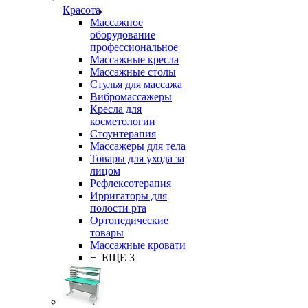
Красота
Массажное
оборудование
профессиональное
Массажные кресла
Массажные столы
Стулья для массажа
Вибромассажеры
Кресла для
косметологии
Стоунтерапия
Массажеры для тела
Товары для ухода за
лицом
Рефлексотерапия
Ирригаторы для
полости рта
Ортопедические
товары
Массажные кровати
+ ЕЩЕ 3