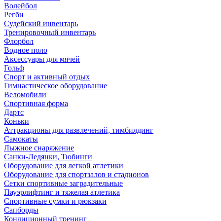
Волейбол
Регби
Судейский инвентарь
Тренировочный инвентарь
Флорбол
Водное поло
Аксессуары для мячей
Гольф
Спорт и активный отдых
Гимнастическое оборудование
Веломобили
Спортивная форма
Дартс
Коньки
Аттракционы для развлечений, тимбилдинг
Самокаты
Лыжное снаряжение
Санки-Ледянки, Тюбинги
Оборудование для легкой атлетики
Оборудование для спортзалов и стадионов
Сетки спортивные заградительные
Пауэрлифтинг и тяжелая атлетика
Спортивные сумки и рюкзаки
Сапборды
Кондиционный тренинг