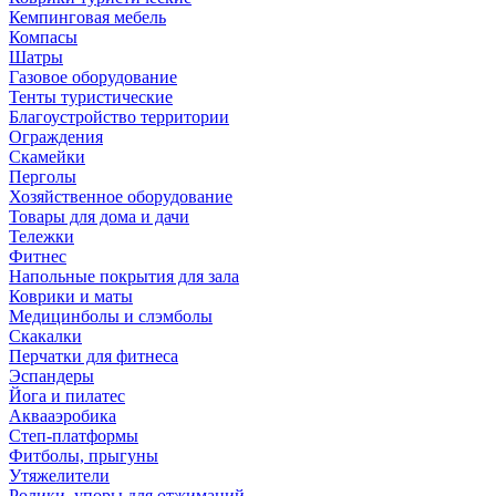
Кемпинговая мебель
Компасы
Шатры
Газовое оборудование
Тенты туристические
Благоустройство территории
Ограждения
Скамейки
Перголы
Хозяйственное оборудование
Товары для дома и дачи
Тележки
Фитнес
Напольные покрытия для зала
Коврики и маты
Медицинболы и слэмболы
Скакалки
Перчатки для фитнеса
Эспандеры
Йога и пилатес
Аквааэробика
Степ-платформы
Фитболы, прыгуны
Утяжелители
Ролики, упоры для отжиманий