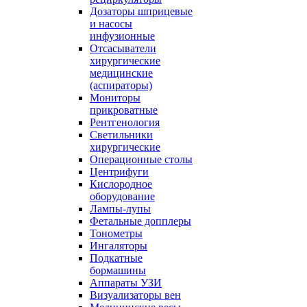
Дозаторы шприцевые
и насосы
инфузионные
Отсасыватели
хирургические
медицинские
(аспираторы)
Мониторы
прикроватные
Рентгенология
Светильники
хирургические
Операционные столы
Центрифуги
Кислородное
оборудование
Лампы-лупы
Фетальные допплеры
Тонометры
Ингаляторы
Подкатные
бормашины
Аппараты УЗИ
Визуализаторы вен