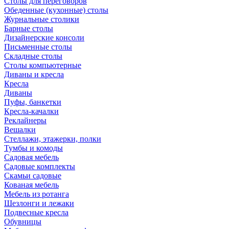
Столы для переговоров
Обеденные (кухонные) столы
Журнальные столики
Барные столы
Дизайнерские консоли
Письменные столы
Складные столы
Столы компьютерные
Диваны и кресла
Кресла
Диваны
Пуфы, банкетки
Кресла-качалки
Реклайнеры
Вешалки
Стеллажи, этажерки, полки
Тумбы и комоды
Садовая мебель
Садовые комплекты
Скамьи садовые
Кованая мебель
Мебель из ротанга
Шезлонги и лежаки
Подвесные кресла
Обувницы