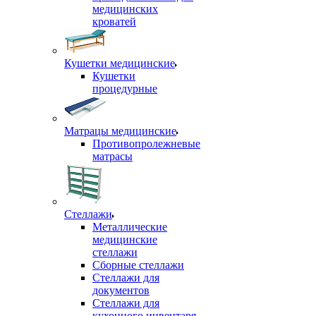
медицинских
кроватей
Кушетки медицинские
Кушетки
процедурные
Матрацы медицинские
Противопролежневые
матрасы
Стеллажи
Металлические
медицинские
стеллажи
Сборные стеллажи
Стеллажи для
документов
Стеллажи для
кухонного инвентаря