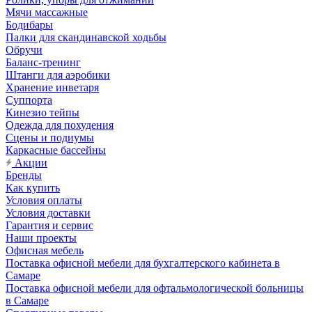
Мячи массажные
Бодибары
Палки для скандинавской ходьбы
Обручи
Баланс-тренинг
Штанги для аэробики
Хранение инветаря
Суппорта
Кинезио тейпы
Одежда для похудения
Сцены и подиумы
Каркасные бассейны
Акции
Бренды
Как купить
Условия оплаты
Условия доставки
Гарантия и сервис
Наши проекты
Офисная мебель
Поставка офисной мебели для бухгалтерского кабинета в
Самаре
Поставка офисной мебели для офтальмологической больницы
в Самаре