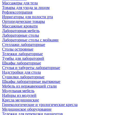
Массажеры для тела
Товары для ухода за лицом
Рефлексотерапия
Ирригаторы для полости рта
Ортопедические товары
Массажные кровати
Лабораторная мебель
Лабораторные столы
Лабораторные столы с мойками
Стеллажи лабораторные
Столы островные
Тележки лабораторные
Тумбы для лабораторий
Шкафы лабораторные
Стулья и табуреты лабораторные
Надстройки для стола
Сушилки лабораторные
Шкафы лабораторные вытяжные
Мебель из нержавеющей стали
Модульная мебель
Наборы из модулей
Кресла медицинские
Гинекологические и урологические кресла
Медицинское оборудование
Тележки для перевозки пациентов