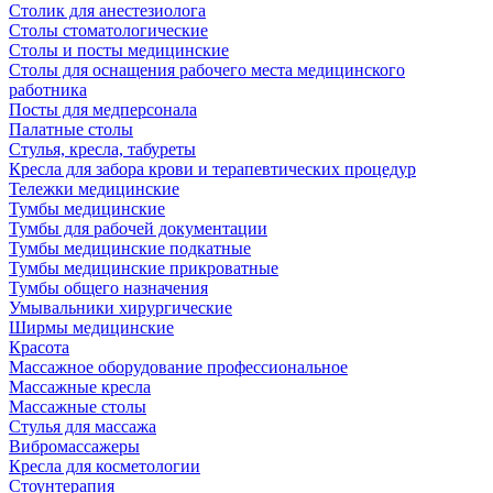
Столик для анестезиолога
Столы стоматологические
Столы и посты медицинские
Столы для оснащения рабочего места медицинского
работника
Посты для медперсонала
Палатные столы
Стулья, кресла, табуреты
Кресла для забора крови и терапевтических процедур
Тележки медицинские
Тумбы медицинские
Тумбы для рабочей документации
Тумбы медицинские подкатные
Тумбы медицинские прикроватные
Тумбы общего назначения
Умывальники хирургические
Ширмы медицинские
Красота
Массажное оборудование профессиональное
Массажные кресла
Массажные столы
Стулья для массажа
Вибромассажеры
Кресла для косметологии
Стоунтерапия