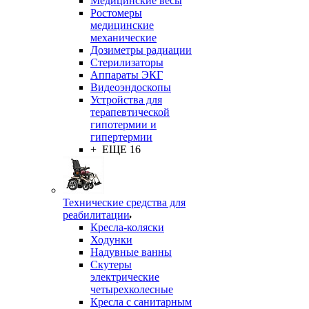
Медицинские весы
Ростомеры
медицинские
механические
Дозиметры радиации
Стерилизаторы
Аппараты ЭКГ
Видеоэндоскопы
Устройства для
терапевтической
гипотермии и
гипертермии
+ ЕЩЕ 16
Технические средства для
реабилитации
Кресла-коляски
Ходунки
Надувные ванны
Скутеры
электрические
четырехколесные
Кресла с санитарным