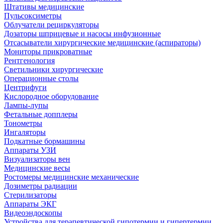
Штативы медицинские
Пульсоксиметры
Облучатели рециркуляторы
Дозаторы шприцевые и насосы инфузионные
Отсасыватели хирургические медицинские (аспираторы)
Мониторы прикроватные
Рентгенология
Светильники хирургические
Операционные столы
Центрифуги
Кислородное оборудование
Лампы-лупы
Фетальные допплеры
Тонометры
Ингаляторы
Подкатные бормашины
Аппараты УЗИ
Визуализаторы вен
Медицинские весы
Ростомеры медицинские механические
Дозиметры радиации
Стерилизаторы
Аппараты ЭКГ
Видеоэндоскопы
Устройства для терапевтической гипотермии и гипертермии