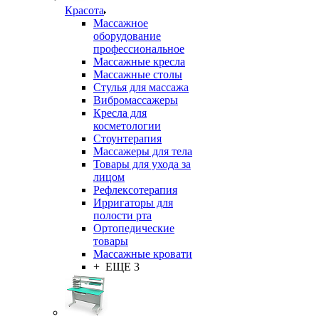
Красота
Массажное
оборудование
профессиональное
Массажные кресла
Массажные столы
Стулья для массажа
Вибромассажеры
Кресла для
косметологии
Стоунтерапия
Массажеры для тела
Товары для ухода за
лицом
Рефлексотерапия
Ирригаторы для
полости рта
Ортопедические
товары
Массажные кровати
+ ЕЩЕ 3