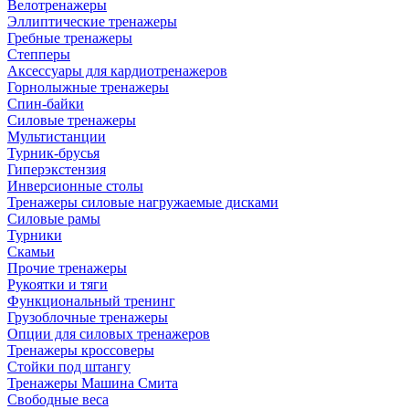
Велотренажеры
Эллиптические тренажеры
Гребные тренажеры
Степперы
Аксессуары для кардиотренажеров
Горнолыжные тренажеры
Спин-байки
Силовые тренажеры
Мультистанции
Турник-брусья
Гиперэкстензия
Инверсионные столы
Тренажеры силовые нагружаемые дисками
Силовые рамы
Турники
Скамьи
Прочие тренажеры
Рукоятки и тяги
Функциональный тренинг
Грузоблочные тренажеры
Опции для силовых тренажеров
Тренажеры кроссоверы
Стойки под штангу
Тренажеры Машина Смита
Свободные веса