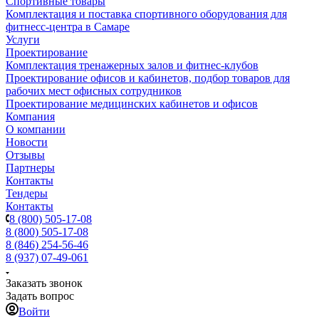
Спортивные товары
Комплектация и поставка спортивного оборудования для
фитнесс-центра в Самаре
Услуги
Проектирование
Комплектация тренажерных залов и фитнес-клубов
Проектирование офисов и кабинетов, подбор товаров для
рабочих мест офисных сотрудников
Проектирование медицинских кабинетов и офисов
Компания
О компании
Новости
Отзывы
Партнеры
Контакты
Тендеры
Контакты
8 (800) 505-17-08
8 (800) 505-17-08
8 (846) 254-56-46
8 (937) 07-49-061
Заказать звонок
Задать вопрос
Войти