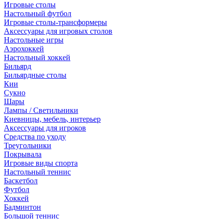
Игровые столы
Настольный футбол
Игровые столы-трансформеры
Аксессуары для игровых столов
Настольные игры
Аэрохоккей
Настольный хоккей
Бильярд
Бильярдные столы
Кии
Сукно
Шары
Лампы / Светильники
Киевницы, мебель, интерьер
Аксессуары для игроков
Средства по уходу
Треугольники
Покрывала
Игровые виды спорта
Настольный теннис
Баскетбол
Футбол
Хоккей
Бадминтон
Большой теннис