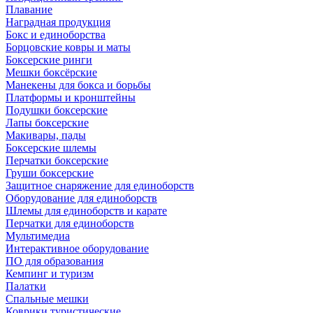
Плавание
Наградная продукция
Бокс и единоборства
Борцовские ковры и маты
Боксерские ринги
Мешки боксёрские
Манекены для бокса и борьбы
Платформы и кронштейны
Подушки боксерские
Лапы боксерские
Макивары, пады
Боксерские шлемы
Перчатки боксерские
Груши боксерские
Защитное снаряжение для единоборств
Оборудование для единоборств
Шлемы для единоборств и карате
Перчатки для единоборств
Мультимедиа
Интерактивное оборудование
ПО для образования
Кемпинг и туризм
Палатки
Спальные мешки
Коврики туристические