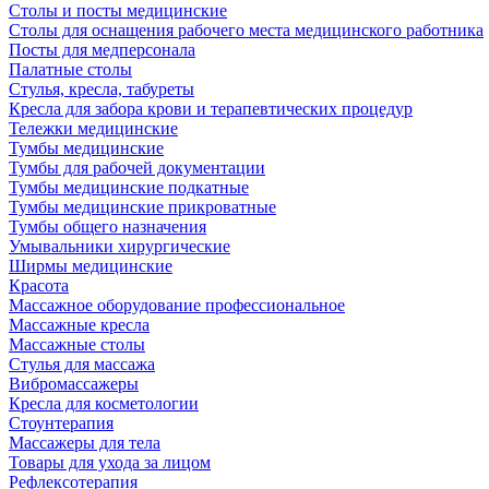
Столы и посты медицинские
Столы для оснащения рабочего места медицинского работника
Посты для медперсонала
Палатные столы
Стулья, кресла, табуреты
Кресла для забора крови и терапевтических процедур
Тележки медицинские
Тумбы медицинские
Тумбы для рабочей документации
Тумбы медицинские подкатные
Тумбы медицинские прикроватные
Тумбы общего назначения
Умывальники хирургические
Ширмы медицинские
Красота
Массажное оборудование профессиональное
Массажные кресла
Массажные столы
Стулья для массажа
Вибромассажеры
Кресла для косметологии
Стоунтерапия
Массажеры для тела
Товары для ухода за лицом
Рефлексотерапия