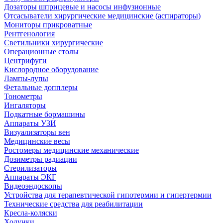
Дозаторы шприцевые и насосы инфузионные
Отсасыватели хирургические медицинские (аспираторы)
Мониторы прикроватные
Рентгенология
Светильники хирургические
Операционные столы
Центрифуги
Кислородное оборудование
Лампы-лупы
Фетальные допплеры
Тонометры
Ингаляторы
Подкатные бормашины
Аппараты УЗИ
Визуализаторы вен
Медицинские весы
Ростомеры медицинские механические
Дозиметры радиации
Стерилизаторы
Аппараты ЭКГ
Видеоэндоскопы
Устройства для терапевтической гипотермии и гипертермии
Технические средства для реабилитации
Кресла-коляски
Ходунки