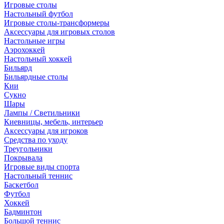
Игровые столы
Настольный футбол
Игровые столы-трансформеры
Аксессуары для игровых столов
Настольные игры
Аэрохоккей
Настольный хоккей
Бильярд
Бильярдные столы
Кии
Сукно
Шары
Лампы / Светильники
Киевницы, мебель, интерьер
Аксессуары для игроков
Средства по уходу
Треугольники
Покрывала
Игровые виды спорта
Настольный теннис
Баскетбол
Футбол
Хоккей
Бадминтон
Большой теннис