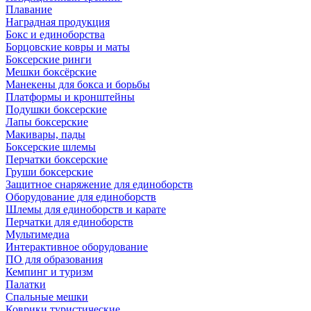
Плавание
Наградная продукция
Бокс и единоборства
Борцовские ковры и маты
Боксерские ринги
Мешки боксёрские
Манекены для бокса и борьбы
Платформы и кронштейны
Подушки боксерские
Лапы боксерские
Макивары, пады
Боксерские шлемы
Перчатки боксерские
Груши боксерские
Защитное снаряжение для единоборств
Оборудование для единоборств
Шлемы для единоборств и карате
Перчатки для единоборств
Мультимедиа
Интерактивное оборудование
ПО для образования
Кемпинг и туризм
Палатки
Спальные мешки
Коврики туристические