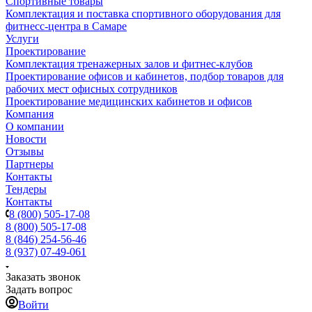
Спортивные товары
Комплектация и поставка спортивного оборудования для
фитнесс-центра в Самаре
Услуги
Проектирование
Комплектация тренажерных залов и фитнес-клубов
Проектирование офисов и кабинетов, подбор товаров для
рабочих мест офисных сотрудников
Проектирование медицинских кабинетов и офисов
Компания
О компании
Новости
Отзывы
Партнеры
Контакты
Тендеры
Контакты
8 (800) 505-17-08
8 (800) 505-17-08
8 (846) 254-56-46
8 (937) 07-49-061
Заказать звонок
Задать вопрос
Войти