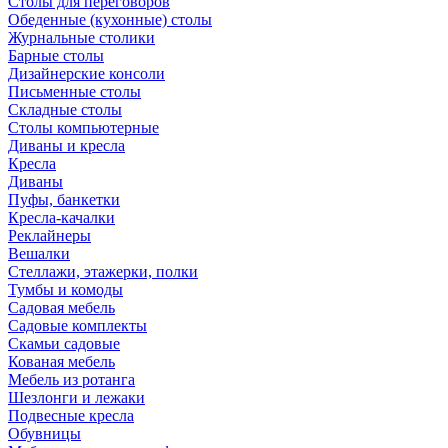
Столы для переговоров
Обеденные (кухонные) столы
Журнальные столики
Барные столы
Дизайнерские консоли
Письменные столы
Складные столы
Столы компьютерные
Диваны и кресла
Кресла
Диваны
Пуфы, банкетки
Кресла-качалки
Реклайнеры
Вешалки
Стеллажи, этажерки, полки
Тумбы и комоды
Садовая мебель
Садовые комплекты
Скамьи садовые
Кованая мебель
Мебель из ротанга
Шезлонги и лежаки
Подвесные кресла
Обувницы