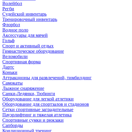
Волейбол
Регби
Судейский инвентарь
Тренировочный инвентарь
Флорбол
Водное поло
Аксессуары для мячей
Гольф
Спорт и активный отдых
Гимнастическое оборудование
Веломобили
Спортивная форма
Дартс
Коньки
Аттракционы для развлечений, тимбилдинг
Самокаты
Лыжное снаряжение
Санки-Ледянки, Тюбинги
Оборудование для легкой атлетики
Оборудование для спортзалов и стадионов
Сетки спортивные заградительные
Пауэрлифтинг и тяжелая атлетика
Спортивные сумки и рюкзаки
Сапборды
Кондиционный тренинг