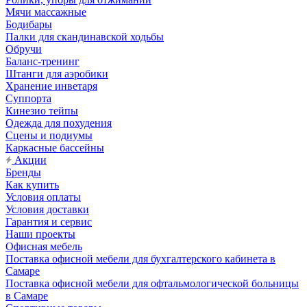
Мячи массажные
Бодибары
Палки для скандинавской ходьбы
Обручи
Баланс-тренинг
Штанги для аэробики
Хранение инветаря
Суппорта
Кинезио тейпы
Одежда для похудения
Сцены и подиумы
Каркасные бассейны
Акции
Бренды
Как купить
Условия оплаты
Условия доставки
Гарантия и сервис
Наши проекты
Офисная мебель
Поставка офисной мебели для бухгалтерского кабинета в
Самаре
Поставка офисной мебели для офтальмологической больницы
в Самаре