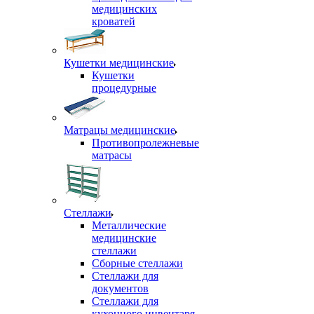
медицинских
кроватей
Кушетки медицинские
Кушетки
процедурные
Матрацы медицинские
Противопролежневые
матрасы
Стеллажи
Металлические
медицинские
стеллажи
Сборные стеллажи
Стеллажи для
документов
Стеллажи для
кухонного инвентаря