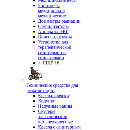
Медицинские весы
Ростомеры
медицинские
механические
Дозиметры радиации
Стерилизаторы
Аппараты ЭКГ
Видеоэндоскопы
Устройства для
терапевтической
гипотермии и
гипертермии
+ ЕЩЕ 16
Технические средства для
реабилитации
Кресла-коляски
Ходунки
Надувные ванны
Скутеры
электрические
четырехколесные
Кресла с санитарным