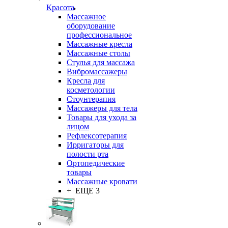
Красота
Массажное
оборудование
профессиональное
Массажные кресла
Массажные столы
Стулья для массажа
Вибромассажеры
Кресла для
косметологии
Стоунтерапия
Массажеры для тела
Товары для ухода за
лицом
Рефлексотерапия
Ирригаторы для
полости рта
Ортопедические
товары
Массажные кровати
+ ЕЩЕ 3