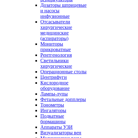
Дозаторы шприцевые
и насосы
инфузионные
Отсасыватели
хирургические
медицинские
(аспираторы)
Мониторы
прикроватные
Рентгенология
Светильники
хирургические
Операционные столы
Центрифуги
Кислородное
оборудование
Лампы-лупы
Фетальные допплеры
Тонометры
Ингаляторы
Подкатные
бормашины
Аппараты УЗИ
Визуализаторы вен