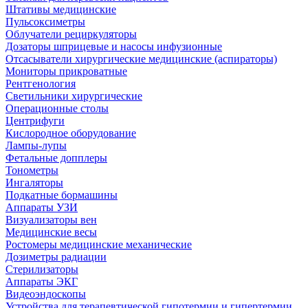
Штативы медицинские
Пульсоксиметры
Облучатели рециркуляторы
Дозаторы шприцевые и насосы инфузионные
Отсасыватели хирургические медицинские (аспираторы)
Мониторы прикроватные
Рентгенология
Светильники хирургические
Операционные столы
Центрифуги
Кислородное оборудование
Лампы-лупы
Фетальные допплеры
Тонометры
Ингаляторы
Подкатные бормашины
Аппараты УЗИ
Визуализаторы вен
Медицинские весы
Ростомеры медицинские механические
Дозиметры радиации
Стерилизаторы
Аппараты ЭКГ
Видеоэндоскопы
Устройства для терапевтической гипотермии и гипертермии