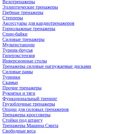
Велотренажеры
Эллиптические тренажеры
Гребные тренажеры
Степперы
Аксессуары для кардиотренажеров
Горнолыжные тренажеры
Спин-байки
Силовые тренажеры
Мультистанции
Турник-брусья
Гиперэкстензия
Инверсионные столы
Тренажеры силовые нагружаемые дисками
Силовые рамы
Турники
Скамьи
Прочие тренажеры
Рукоятки и тяги
Функциональный тренинг
Грузоблочные тренажеры
Опции для силовых тренажеров
Тренажеры кроссоверы
Стойки под штангу
Тренажеры Машина Смита
Свободные веса