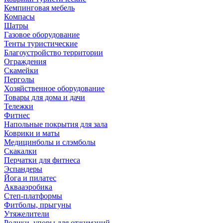
Кемпинговая мебель
Компасы
Шатры
Газовое оборудование
Тенты туристические
Благоустройство территории
Ограждения
Скамейки
Перголы
Хозяйственное оборудование
Товары для дома и дачи
Тележки
Фитнес
Напольные покрытия для зала
Коврики и маты
Медицинболы и слэмболы
Скакалки
Перчатки для фитнеса
Эспандеры
Йога и пилатес
Аквааэробика
Степ-платформы
Фитболы, прыгуны
Утяжелители
Ролики, упоры для отжиманий