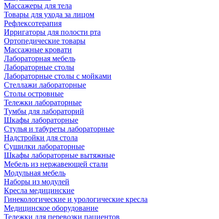
Массажеры для тела
Товары для ухода за лицом
Рефлексотерапия
Ирригаторы для полости рта
Ортопедические товары
Массажные кровати
Лабораторная мебель
Лабораторные столы
Лабораторные столы с мойками
Стеллажи лабораторные
Столы островные
Тележки лабораторные
Тумбы для лабораторий
Шкафы лабораторные
Стулья и табуреты лабораторные
Надстройки для стола
Сушилки лабораторные
Шкафы лабораторные вытяжные
Мебель из нержавеющей стали
Модульная мебель
Наборы из модулей
Кресла медицинские
Гинекологические и урологические кресла
Медицинское оборудование
Тележки для перевозки пациентов