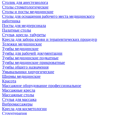
Столик для анестезиолога
Столы стоматологические
Столы и посты медицинские
Столы для оснащения рабочего места медицинского
работника
Посты для медперсонала
Палатные столы
Стулья, кресла, табуреты
Кресла для забора крови и терапевтических процедур
Тележки медицинские
Тумбы медицинские
Тумбы для рабочей документации
Тумбы медицинские подкатные
Тумбы медицинские прикроватные
Тумбы общего назначения
Умывальники хирургические
Ширмы медицинские
Красота
Массажное оборудование профессиональное
Массажные кресла
Массажные столы
Стулья для массажа
Вибромассажеры
Кресла для косметологии
Стоунтерапия