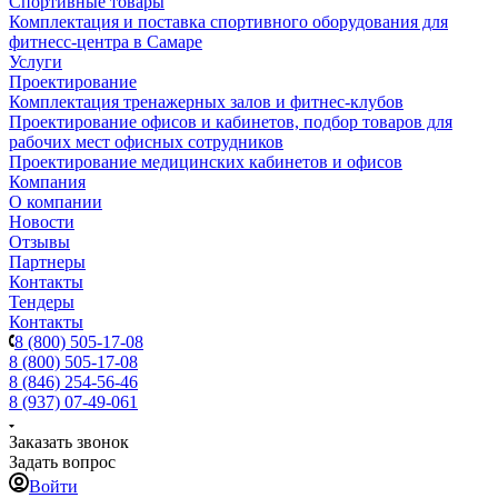
Спортивные товары
Комплектация и поставка спортивного оборудования для
фитнесс-центра в Самаре
Услуги
Проектирование
Комплектация тренажерных залов и фитнес-клубов
Проектирование офисов и кабинетов, подбор товаров для
рабочих мест офисных сотрудников
Проектирование медицинских кабинетов и офисов
Компания
О компании
Новости
Отзывы
Партнеры
Контакты
Тендеры
Контакты
8 (800) 505-17-08
8 (800) 505-17-08
8 (846) 254-56-46
8 (937) 07-49-061
Заказать звонок
Задать вопрос
Войти