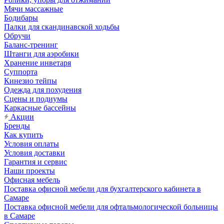
Мячи массажные
Бодибары
Палки для скандинавской ходьбы
Обручи
Баланс-тренинг
Штанги для аэробики
Хранение инветаря
Суппорта
Кинезио тейпы
Одежда для похудения
Сцены и подиумы
Каркасные бассейны
Акции
Бренды
Как купить
Условия оплаты
Условия доставки
Гарантия и сервис
Наши проекты
Офисная мебель
Поставка офисной мебели для бухгалтерского кабинета в
Самаре
Поставка офисной мебели для офтальмологической больницы
в Самаре