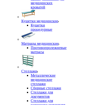
медицинских
кроватей
Кушетки медицинские
Кушетки
процедурные
Матрацы медицинские
Противопролежневые
матрасы
Стеллажи
Металлические
медицинские
стеллажи
Сборные стеллажи
Стеллажи для
документов
Стеллажи для
кухонного инвентаря