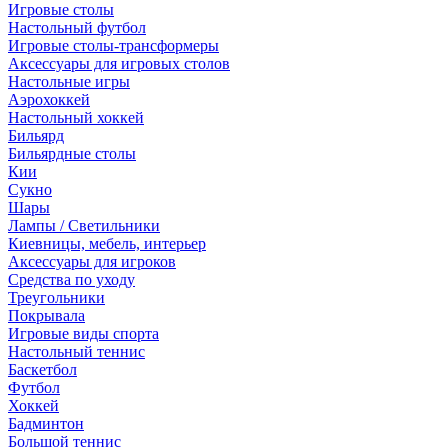
Игровые столы
Настольный футбол
Игровые столы-трансформеры
Аксессуары для игровых столов
Настольные игры
Аэрохоккей
Настольный хоккей
Бильярд
Бильярдные столы
Кии
Сукно
Шары
Лампы / Светильники
Киевницы, мебель, интерьер
Аксессуары для игроков
Средства по уходу
Треугольники
Покрывала
Игровые виды спорта
Настольный теннис
Баскетбол
Футбол
Хоккей
Бадминтон
Большой теннис