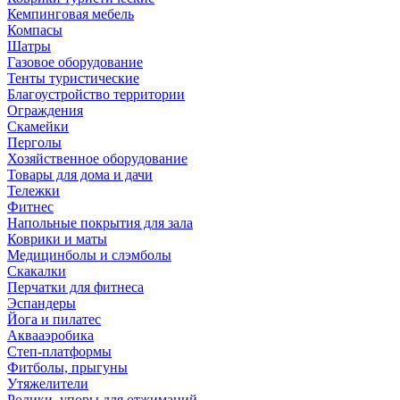
Кемпинговая мебель
Компасы
Шатры
Газовое оборудование
Тенты туристические
Благоустройство территории
Ограждения
Скамейки
Перголы
Хозяйственное оборудование
Товары для дома и дачи
Тележки
Фитнес
Напольные покрытия для зала
Коврики и маты
Медицинболы и слэмболы
Скакалки
Перчатки для фитнеса
Эспандеры
Йога и пилатес
Аквааэробика
Степ-платформы
Фитболы, прыгуны
Утяжелители
Ролики, упоры для отжиманий