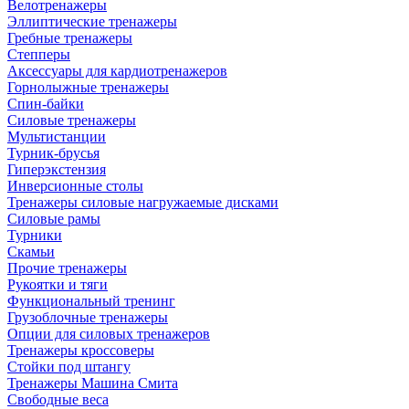
Велотренажеры
Эллиптические тренажеры
Гребные тренажеры
Степперы
Аксессуары для кардиотренажеров
Горнолыжные тренажеры
Спин-байки
Силовые тренажеры
Мультистанции
Турник-брусья
Гиперэкстензия
Инверсионные столы
Тренажеры силовые нагружаемые дисками
Силовые рамы
Турники
Скамьи
Прочие тренажеры
Рукоятки и тяги
Функциональный тренинг
Грузоблочные тренажеры
Опции для силовых тренажеров
Тренажеры кроссоверы
Стойки под штангу
Тренажеры Машина Смита
Свободные веса