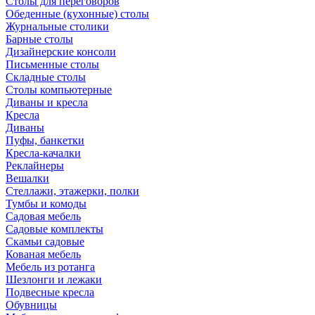
Столы для переговоров
Обеденные (кухонные) столы
Журнальные столики
Барные столы
Дизайнерские консоли
Письменные столы
Складные столы
Столы компьютерные
Диваны и кресла
Кресла
Диваны
Пуфы, банкетки
Кресла-качалки
Реклайнеры
Вешалки
Стеллажи, этажерки, полки
Тумбы и комоды
Садовая мебель
Садовые комплекты
Скамьи садовые
Кованая мебель
Мебель из ротанга
Шезлонги и лежаки
Подвесные кресла
Обувницы