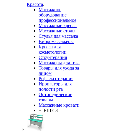
Красота
Массажное
оборудование
профессиональное
Массажные кресла
Массажные столы
Стулья для массажа
Вибромассажеры
Кресла для
косметологии
Стоунтерапия
Массажеры для тела
Товары для ухода за
лицом
Рефлексотерапия
Ирригаторы для
полости рта
Ортопедические
товары
Массажные кровати
+ ЕЩЕ 3