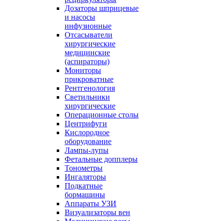
Дозаторы шприцевые
и насосы
инфузионные
Отсасыватели
хирургические
медицинские
(аспираторы)
Мониторы
прикроватные
Рентгенология
Светильники
хирургические
Операционные столы
Центрифуги
Кислородное
оборудование
Лампы-лупы
Фетальные допплеры
Тонометры
Ингаляторы
Подкатные
бормашины
Аппараты УЗИ
Визуализаторы вен