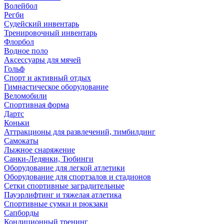
Волейбол
Регби
Судейский инвентарь
Тренировочный инвентарь
Флорбол
Водное поло
Аксессуары для мячей
Гольф
Спорт и активный отдых
Гимнастическое оборудование
Веломобили
Спортивная форма
Дартс
Коньки
Аттракционы для развлечений, тимбилдинг
Самокаты
Лыжное снаряжение
Санки-Ледянки, Тюбинги
Оборудование для легкой атлетики
Оборудование для спортзалов и стадионов
Сетки спортивные заградительные
Пауэрлифтинг и тяжелая атлетика
Спортивные сумки и рюкзаки
Сапборды
Кондиционный тренинг