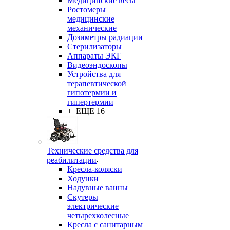
Медицинские весы
Ростомеры
медицинские
механические
Дозиметры радиации
Стерилизаторы
Аппараты ЭКГ
Видеоэндоскопы
Устройства для
терапевтической
гипотермии и
гипертермии
+ ЕЩЕ 16
Технические средства для
реабилитации
Кресла-коляски
Ходунки
Надувные ванны
Скутеры
электрические
четырехколесные
Кресла с санитарным