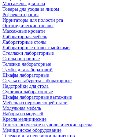
Массажеры для тела
Товары для ухода за лицом
Рефлексотерапия
Ирригаторы для полости рта
Ортопедические товары
Массажные кровати
Лабораторная мебель
Лабораторные столы
Лабораторные столы с мойками
Стеллажи лабораторные
Столы островные
Тележки лабораторные
Тумбы для лабораторий
Шкафы лабораторные
Стулья и табуреты лабораторные
Надстройки для стола
Сушилки лабораторные
Шкафы лабораторные вытяжные
Мебель из нержавеющей стали
Модульная мебель
Наборы из модулей
Кресла медицинские
Гинекологические и урологические кресла
Медицинское оборудование
Тележки для перевозки пациентов