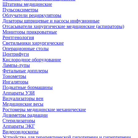
Штативы медицинские
Пульсоксиметры
Облучатели рециркуляторы
Дозаторы шприцевые и насосы инфузионные
Отсасыватели хирургические медицинские (аспираторы)
Мониторы прикроватные
Рентгенология
Светильники хирургические
Операционные столы
Центрифуги
Кислородное оборудование
Лампы-лупы
Фетальные допплеры
Тонометры
Ингаляторы
Подкатные бормашины
Аппараты УЗИ
Визуализаторы вен
Медицинские весы
Ростомеры медицинские механические
Дозиметры радиации
Стерилизаторы
Аппараты ЭКГ
Видеоэндоскопы
Устройства для терапевтической гипотермии и гипертермии