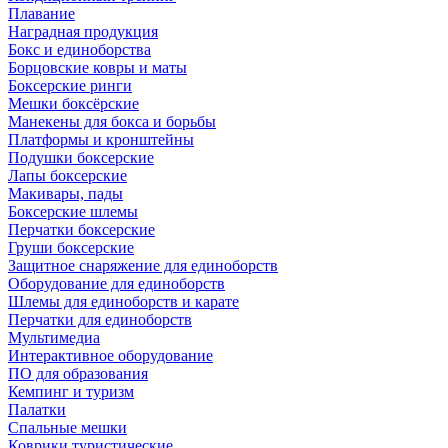
Плавание
Наградная продукция
Бокс и единоборства
Борцовские ковры и маты
Боксерские ринги
Мешки боксёрские
Манекены для бокса и борьбы
Платформы и кронштейны
Подушки боксерские
Лапы боксерские
Макивары, пады
Боксерские шлемы
Перчатки боксерские
Груши боксерские
Защитное снаряжение для единоборств
Оборудование для единоборств
Шлемы для единоборств и карате
Перчатки для единоборств
Мультимедиа
Интерактивное оборудование
ПО для образования
Кемпинг и туризм
Палатки
Спальные мешки
Коврики туристические