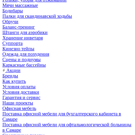
Мячи массажные
Бодибары
Палки для скандинавской ходьбы
Обручи
Баланс-тренинг
Штанги для аэробики
Хранение инветаря
Суппорта
Кинезио тейпы
Одежда для похудения
Сцены и подиумы
Каркасные бассейны
Акции
Бренды
Как купить
Условия оплаты
Условия доставки
Гарантия и сервис
Наши проекты
Офисная мебель
Поставка офисной мебели для бухгалтерского кабинета в
Самаре
Поставка офисной мебели для офтальмологической больницы
в Самаре