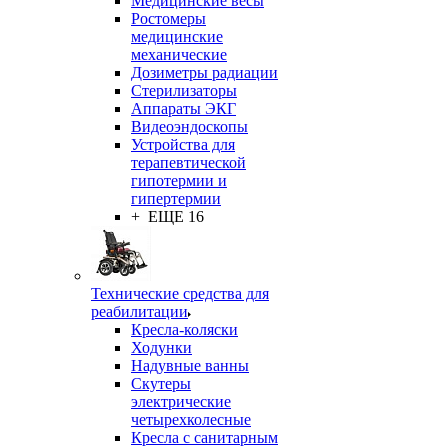
Медицинские весы
Ростомеры
медицинские
механические
Дозиметры радиации
Стерилизаторы
Аппараты ЭКГ
Видеоэндоскопы
Устройства для
терапевтической
гипотермии и
гипертермии
+ ЕЩЕ 16
Технические средства для
реабилитации
Кресла-коляски
Ходунки
Надувные ванны
Скутеры
электрические
четырехколесные
Кресла с санитарным