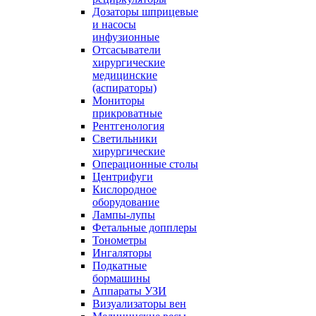
Дозаторы шприцевые
и насосы
инфузионные
Отсасыватели
хирургические
медицинские
(аспираторы)
Мониторы
прикроватные
Рентгенология
Светильники
хирургические
Операционные столы
Центрифуги
Кислородное
оборудование
Лампы-лупы
Фетальные допплеры
Тонометры
Ингаляторы
Подкатные
бормашины
Аппараты УЗИ
Визуализаторы вен