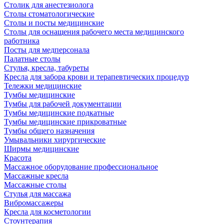
Столик для анестезиолога
Столы стоматологические
Столы и посты медицинские
Столы для оснащения рабочего места медицинского
работника
Посты для медперсонала
Палатные столы
Стулья, кресла, табуреты
Кресла для забора крови и терапевтических процедур
Тележки медицинские
Тумбы медицинские
Тумбы для рабочей документации
Тумбы медицинские подкатные
Тумбы медицинские прикроватные
Тумбы общего назначения
Умывальники хирургические
Ширмы медицинские
Красота
Массажное оборудование профессиональное
Массажные кресла
Массажные столы
Стулья для массажа
Вибромассажеры
Кресла для косметологии
Стоунтерапия