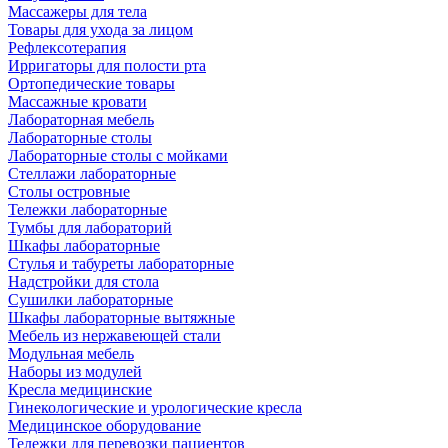
Массажеры для тела
Товары для ухода за лицом
Рефлексотерапия
Ирригаторы для полости рта
Ортопедические товары
Массажные кровати
Лабораторная мебель
Лабораторные столы
Лабораторные столы с мойками
Стеллажи лабораторные
Столы островные
Тележки лабораторные
Тумбы для лабораторий
Шкафы лабораторные
Стулья и табуреты лабораторные
Надстройки для стола
Сушилки лабораторные
Шкафы лабораторные вытяжные
Мебель из нержавеющей стали
Модульная мебель
Наборы из модулей
Кресла медицинские
Гинекологические и урологические кресла
Медицинское оборудование
Тележки для перевозки пациентов