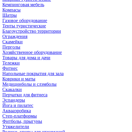
Кемпинговая мебель
Компасы
Шатры
Газовое оборудование
Тенты туристические
Благоустройство территории
Ограждения
Скамейки
Перголы
Хозяйственное оборудование
Товары для дома и дачи
Тележки
Фитнес
Напольные покрытия для зала
Коврики и маты
Медицинболы и слэмболы
Скакалки
Перчатки для фитнеса
Эспандеры
Йога и пилатес
Аквааэробика
Степ-платформы
Фитболы, прыгуны
Утяжелители
Ролики, упоры для отжиманий