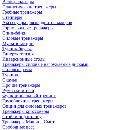
Велотренажеры
Эллиптические тренажеры
Гребные тренажеры
Степперы
Аксессуары для кардиотренажеров
Горнолыжные тренажеры
Спин-байки
Силовые тренажеры
Мультистанции
Турник-брусья
Гиперэкстензия
Инверсионные столы
Тренажеры силовые нагружаемые дисками
Силовые рамы
Турники
Скамьи
Прочие тренажеры
Рукоятки и тяги
Функциональный тренинг
Грузоблочные тренажеры
Опции для силовых тренажеров
Тренажеры кроссоверы
Стойки под штангу
Тренажеры Машина Смита
Свободные веса