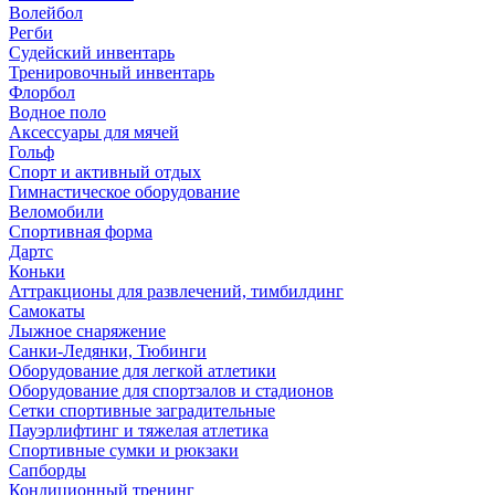
Волейбол
Регби
Судейский инвентарь
Тренировочный инвентарь
Флорбол
Водное поло
Аксессуары для мячей
Гольф
Спорт и активный отдых
Гимнастическое оборудование
Веломобили
Спортивная форма
Дартс
Коньки
Аттракционы для развлечений, тимбилдинг
Самокаты
Лыжное снаряжение
Санки-Ледянки, Тюбинги
Оборудование для легкой атлетики
Оборудование для спортзалов и стадионов
Сетки спортивные заградительные
Пауэрлифтинг и тяжелая атлетика
Спортивные сумки и рюкзаки
Сапборды
Кондиционный тренинг