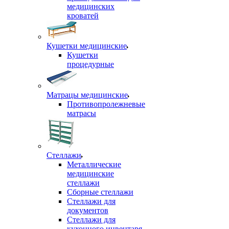
медицинских
кроватей
Кушетки медицинские
Кушетки
процедурные
Матрацы медицинские
Противопролежневые
матрасы
Стеллажи
Металлические
медицинские
стеллажи
Сборные стеллажи
Стеллажи для
документов
Стеллажи для
кухонного инвентаря