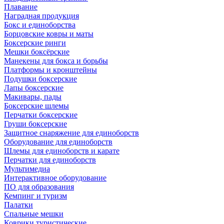
Плавание
Наградная продукция
Бокс и единоборства
Борцовские ковры и маты
Боксерские ринги
Мешки боксёрские
Манекены для бокса и борьбы
Платформы и кронштейны
Подушки боксерские
Лапы боксерские
Макивары, пады
Боксерские шлемы
Перчатки боксерские
Груши боксерские
Защитное снаряжение для единоборств
Оборудование для единоборств
Шлемы для единоборств и карате
Перчатки для единоборств
Мультимедиа
Интерактивное оборудование
ПО для образования
Кемпинг и туризм
Палатки
Спальные мешки
Коврики туристические