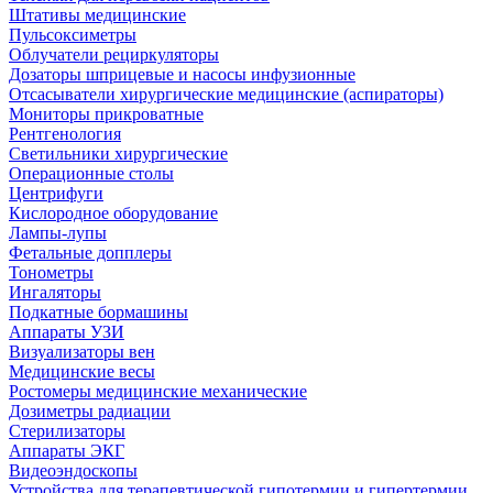
Штативы медицинские
Пульсоксиметры
Облучатели рециркуляторы
Дозаторы шприцевые и насосы инфузионные
Отсасыватели хирургические медицинские (аспираторы)
Мониторы прикроватные
Рентгенология
Светильники хирургические
Операционные столы
Центрифуги
Кислородное оборудование
Лампы-лупы
Фетальные допплеры
Тонометры
Ингаляторы
Подкатные бормашины
Аппараты УЗИ
Визуализаторы вен
Медицинские весы
Ростомеры медицинские механические
Дозиметры радиации
Стерилизаторы
Аппараты ЭКГ
Видеоэндоскопы
Устройства для терапевтической гипотермии и гипертермии