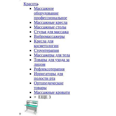
Красота
Массажное
оборудование
профессиональное
Массажные кресла
Массажные столы
Стулья для массажа
Вибромассажеры
Кресла для
косметологии
Стоунтерапия
Массажеры для тела
Товары для ухода за
лицом
Рефлексотерапия
Ирригаторы для
полости рта
Ортопедические
товары
Массажные кровати
+ ЕЩЕ 3