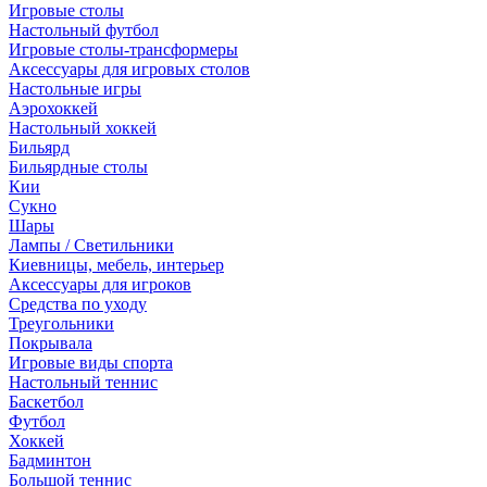
Игровые столы
Настольный футбол
Игровые столы-трансформеры
Аксессуары для игровых столов
Настольные игры
Аэрохоккей
Настольный хоккей
Бильярд
Бильярдные столы
Кии
Сукно
Шары
Лампы / Светильники
Киевницы, мебель, интерьер
Аксессуары для игроков
Средства по уходу
Треугольники
Покрывала
Игровые виды спорта
Настольный теннис
Баскетбол
Футбол
Хоккей
Бадминтон
Большой теннис