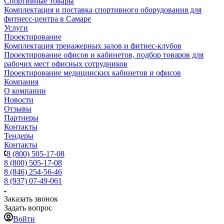
Спортивные товары
Комплектация и поставка спортивного оборудования для
фитнесс-центра в Самаре
Услуги
Проектирование
Комплектация тренажерных залов и фитнес-клубов
Проектирование офисов и кабинетов, подбор товаров для
рабочих мест офисных сотрудников
Проектирование медицинских кабинетов и офисов
Компания
О компании
Новости
Отзывы
Партнеры
Контакты
Тендеры
Контакты
8 (800) 505-17-08
8 (800) 505-17-08
8 (846) 254-56-46
8 (937) 07-49-061
Заказать звонок
Задать вопрос
Войти