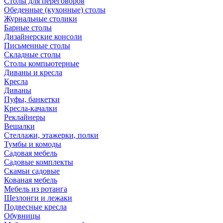
Столы для переговоров
Обеденные (кухонные) столы
Журнальные столики
Барные столы
Дизайнерские консоли
Письменные столы
Складные столы
Столы компьютерные
Диваны и кресла
Кресла
Диваны
Пуфы, банкетки
Кресла-качалки
Реклайнеры
Вешалки
Стеллажи, этажерки, полки
Тумбы и комоды
Садовая мебель
Садовые комплекты
Скамьи садовые
Кованая мебель
Мебель из ротанга
Шезлонги и лежаки
Подвесные кресла
Обувницы