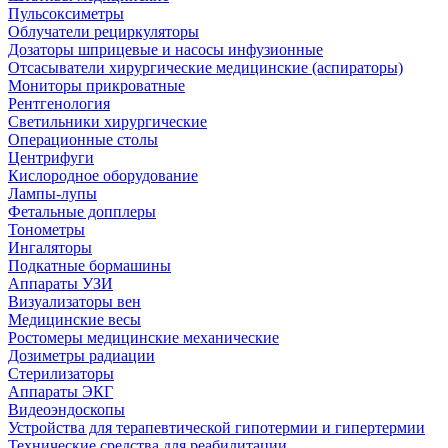
Пульсоксиметры
Облучатели рециркуляторы
Дозаторы шприцевые и насосы инфузионные
Отсасыватели хирургические медицинские (аспираторы)
Мониторы прикроватные
Рентгенология
Светильники хирургические
Операционные столы
Центрифуги
Кислородное оборудование
Лампы-лупы
Фетальные допплеры
Тонометры
Ингаляторы
Подкатные бормашины
Аппараты УЗИ
Визуализаторы вен
Медицинские весы
Ростомеры медицинские механические
Дозиметры радиации
Стерилизаторы
Аппараты ЭКГ
Видеоэндоскопы
Устройства для терапевтической гипотермии и гипертермии
Технические средства для реабилитации