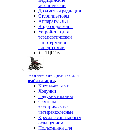
медицинские
механические
Дозиметры радиации
Стерилизаторы
Аппараты ЭКГ
Видеоэндоскопы
Устройства для
терапевтической
гипотермии и
гипертермии
+ ЕЩЕ 16
Технические средства для
реабилитации
Кресла-коляски
Ходунки
Надувные ванны
Скутеры
электрические
четырехколесные
Кресла с санитарным
оснащением
Подъемники для