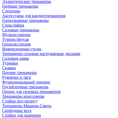
Эллиптические тренажеры
Гребные тренажеры
Степперы
Аксессуары для кардиотренажеров
Горнолыжные тренажеры
Спин-байки
Силовые тренажеры
Мультистанции
Турник-брусья
Гиперэкстензия
Инверсионные столы
Тренажеры силовые нагружаемые дисками
Силовые рамы
Турники
Скамьи
Прочие тренажеры
Рукоятки и тяги
Функциональный тренинг
Грузоблочные тренажеры
Опции для силовых тренажеров
Тренажеры кроссоверы
Стойки под штангу
Тренажеры Машина Смита
Свободные веса
Стойки для хранения