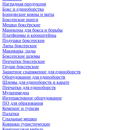
Наградная продукция
Бокс и единоборства
Борцовские ковры и маты
Боксерские ринги
Мешки боксёрские
Манекены для бокса и борьбы
Платформы и кронштейны
Подушки боксерские
Лапы боксерские
Макивары, пады
Боксерские шлемы
Перчатки боксерские
Груши боксерские
Защитное снаряжение для единоборств
Оборудование для единоборств
Шлемы для единоборств и карате
Перчатки для единоборств
Мультимедиа
Интерактивное оборудование
ПО для образования
Кемпинг и туризм
Палатки
Спальные мешки
Коврики туристические
Кемпинговая мебель