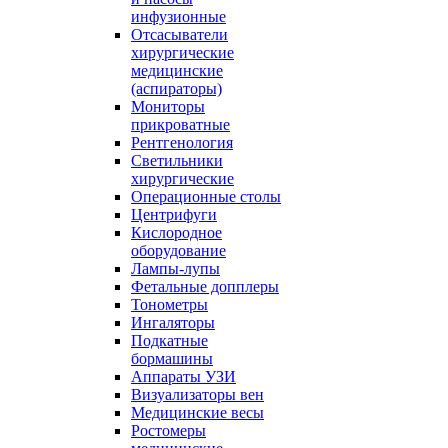
инфузионные
Отсасыватели
хирургические
медицинские
(аспираторы)
Мониторы
прикроватные
Рентгенология
Светильники
хирургические
Операционные столы
Центрифуги
Кислородное
оборудование
Лампы-лупы
Фетальные допплеры
Тонометры
Ингаляторы
Подкатные
бормашины
Аппараты УЗИ
Визуализаторы вен
Медицинские весы
Ростомеры