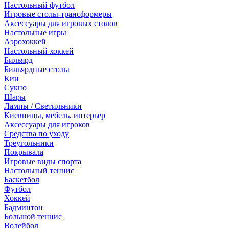
Настольный футбол
Игровые столы-трансформеры
Аксессуары для игровых столов
Настольные игры
Аэрохоккей
Настольный хоккей
Бильярд
Бильярдные столы
Кии
Сукно
Шары
Лампы / Светильники
Киевницы, мебель, интерьер
Аксессуары для игроков
Средства по уходу
Треугольники
Покрывала
Игровые виды спорта
Настольный теннис
Баскетбол
Футбол
Хоккей
Бадминтон
Большой теннис
Волейбол