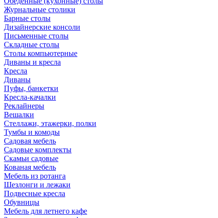
Обеденные (кухонные) столы
Журнальные столики
Барные столы
Дизайнерские консоли
Письменные столы
Складные столы
Столы компьютерные
Диваны и кресла
Кресла
Диваны
Пуфы, банкетки
Кресла-качалки
Реклайнеры
Вешалки
Стеллажи, этажерки, полки
Тумбы и комоды
Садовая мебель
Садовые комплекты
Скамьи садовые
Кованая мебель
Мебель из ротанга
Шезлонги и лежаки
Подвесные кресла
Обувницы
Мебель для летнего кафе