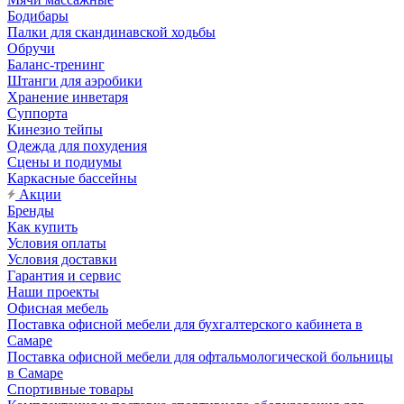
Бодибары
Палки для скандинавской ходьбы
Обручи
Баланс-тренинг
Штанги для аэробики
Хранение инветаря
Суппорта
Кинезио тейпы
Одежда для похудения
Сцены и подиумы
Каркасные бассейны
Акции
Бренды
Как купить
Условия оплаты
Условия доставки
Гарантия и сервис
Наши проекты
Офисная мебель
Поставка офисной мебели для бухгалтерского кабинета в
Самаре
Поставка офисной мебели для офтальмологической больницы
в Самаре
Спортивные товары