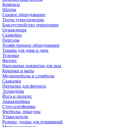
Компасы
Шатры
Газовое оборудование
Тенты туристические
Благоустройство территории
Ограждения
Скамейки
Перголы
Хозяйственное оборудование
Товары для дома и дачи
Тележки
Фитнес
Напольные покрытия для зала
Коврики и маты
Медицинболы и слэмболы
Скакалки
Перчатки для фитнеса
Эспандеры
Йога и пилатес
Аквааэробика
Степ-платформы
Фитболы, прыгуны
Утяжелители
Ролики, упоры для отжиманий
Мячи массажные