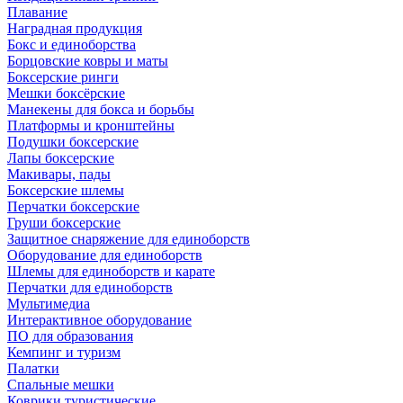
Плавание
Наградная продукция
Бокс и единоборства
Борцовские ковры и маты
Боксерские ринги
Мешки боксёрские
Манекены для бокса и борьбы
Платформы и кронштейны
Подушки боксерские
Лапы боксерские
Макивары, пады
Боксерские шлемы
Перчатки боксерские
Груши боксерские
Защитное снаряжение для единоборств
Оборудование для единоборств
Шлемы для единоборств и карате
Перчатки для единоборств
Мультимедиа
Интерактивное оборудование
ПО для образования
Кемпинг и туризм
Палатки
Спальные мешки
Коврики туристические