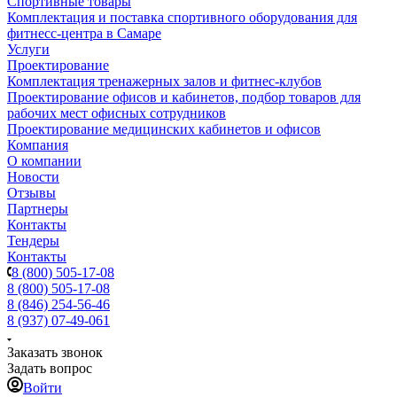
Спортивные товары
Комплектация и поставка спортивного оборудования для
фитнесс-центра в Самаре
Услуги
Проектирование
Комплектация тренажерных залов и фитнес-клубов
Проектирование офисов и кабинетов, подбор товаров для
рабочих мест офисных сотрудников
Проектирование медицинских кабинетов и офисов
Компания
О компании
Новости
Отзывы
Партнеры
Контакты
Тендеры
Контакты
8 (800) 505-17-08
8 (800) 505-17-08
8 (846) 254-56-46
8 (937) 07-49-061
Заказать звонок
Задать вопрос
Войти