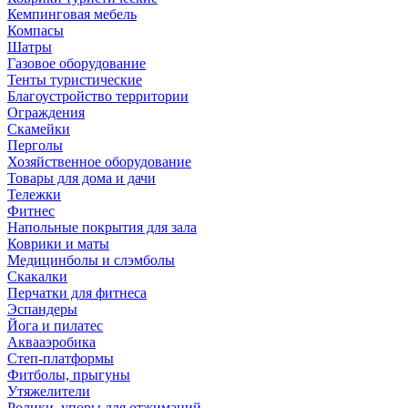
Кемпинговая мебель
Компасы
Шатры
Газовое оборудование
Тенты туристические
Благоустройство территории
Ограждения
Скамейки
Перголы
Хозяйственное оборудование
Товары для дома и дачи
Тележки
Фитнес
Напольные покрытия для зала
Коврики и маты
Медицинболы и слэмболы
Скакалки
Перчатки для фитнеса
Эспандеры
Йога и пилатес
Аквааэробика
Степ-платформы
Фитболы, прыгуны
Утяжелители
Ролики, упоры для отжиманий