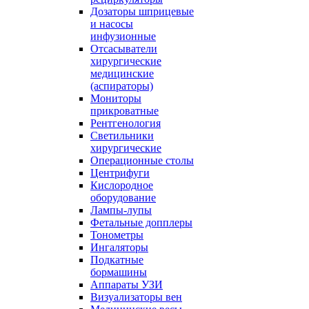
Дозаторы шприцевые
и насосы
инфузионные
Отсасыватели
хирургические
медицинские
(аспираторы)
Мониторы
прикроватные
Рентгенология
Светильники
хирургические
Операционные столы
Центрифуги
Кислородное
оборудование
Лампы-лупы
Фетальные допплеры
Тонометры
Ингаляторы
Подкатные
бормашины
Аппараты УЗИ
Визуализаторы вен