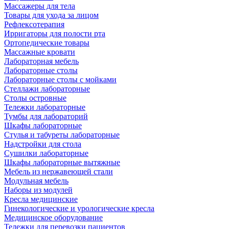
Массажеры для тела
Товары для ухода за лицом
Рефлексотерапия
Ирригаторы для полости рта
Ортопедические товары
Массажные кровати
Лабораторная мебель
Лабораторные столы
Лабораторные столы с мойками
Стеллажи лабораторные
Столы островные
Тележки лабораторные
Тумбы для лабораторий
Шкафы лабораторные
Стулья и табуреты лабораторные
Надстройки для стола
Сушилки лабораторные
Шкафы лабораторные вытяжные
Мебель из нержавеющей стали
Модульная мебель
Наборы из модулей
Кресла медицинские
Гинекологические и урологические кресла
Медицинское оборудование
Тележки для перевозки пациентов