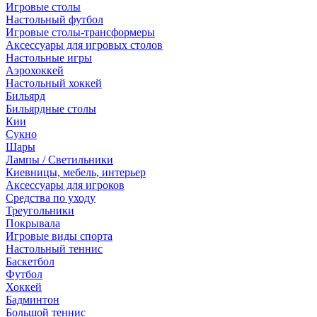
Игровые столы
Настольный футбол
Игровые столы-трансформеры
Аксессуары для игровых столов
Настольные игры
Аэрохоккей
Настольный хоккей
Бильярд
Бильярдные столы
Кии
Сукно
Шары
Лампы / Светильники
Киевницы, мебель, интерьер
Аксессуары для игроков
Средства по уходу
Треугольники
Покрывала
Игровые виды спорта
Настольный теннис
Баскетбол
Футбол
Хоккей
Бадминтон
Большой теннис