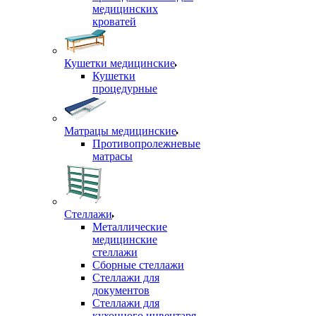
медицинских
кроватей
Кушетки медицинские
Кушетки
процедурные
Матрацы медицинские
Противопролежневые
матрасы
Стеллажи
Металлические
медицинские
стеллажи
Сборные стеллажи
Стеллажи для
документов
Стеллажи для
кухонного инвентаря