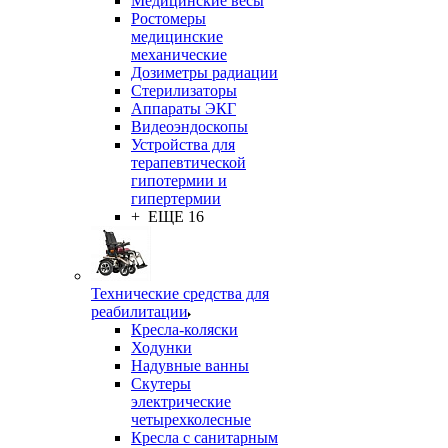
Медицинские весы
Ростомеры
медицинские
механические
Дозиметры радиации
Стерилизаторы
Аппараты ЭКГ
Видеоэндоскопы
Устройства для
терапевтической
гипотермии и
гипертермии
+ ЕЩЕ 16
Технические средства для
реабилитации
Кресла-коляски
Ходунки
Надувные ванны
Скутеры
электрические
четырехколесные
Кресла с санитарным