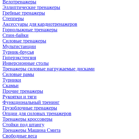
Велотренажеры
Эллиптические тренажеры
Гребные тренажеры
Степперы
Аксессуары для кардиотренажеров
Горнолыжные тренажеры
Спин-байки
Силовые тренажеры
Мультистанции
Турник-брусья
Гиперэкстензия
Инверсионные столы
Тренажеры силовые нагружаемые дисками
Силовые рамы
Турники
Скамьи
Прочие тренажеры
Рукоятки и тяги
Функциональный тренинг
Грузоблочные тренажеры
Опции для силовых тренажеров
Тренажеры кроссоверы
Стойки под штангу
Тренажеры Машина Смита
Свободные веса