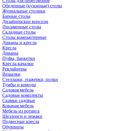
Столы для переговоров
Обеденные (кухонные) столы
Журнальные столики
Барные столы
Дизайнерские консоли
Письменные столы
Складные столы
Столы компьютерные
Диваны и кресла
Кресла
Диваны
Пуфы, банкетки
Кресла-качалки
Реклайнеры
Вешалки
Стеллажи, этажерки, полки
Тумбы и комоды
Садовая мебель
Садовые комплекты
Скамьи садовые
Кованая мебель
Мебель из ротанга
Шезлонги и лежаки
Подвесные кресла
Обувницы