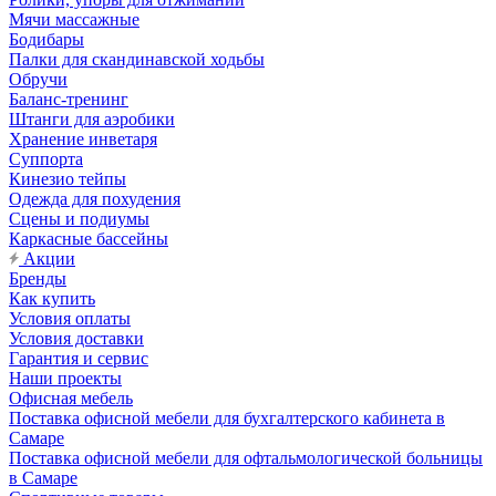
Мячи массажные
Бодибары
Палки для скандинавской ходьбы
Обручи
Баланс-тренинг
Штанги для аэробики
Хранение инветаря
Суппорта
Кинезио тейпы
Одежда для похудения
Сцены и подиумы
Каркасные бассейны
Акции
Бренды
Как купить
Условия оплаты
Условия доставки
Гарантия и сервис
Наши проекты
Офисная мебель
Поставка офисной мебели для бухгалтерского кабинета в
Самаре
Поставка офисной мебели для офтальмологической больницы
в Самаре