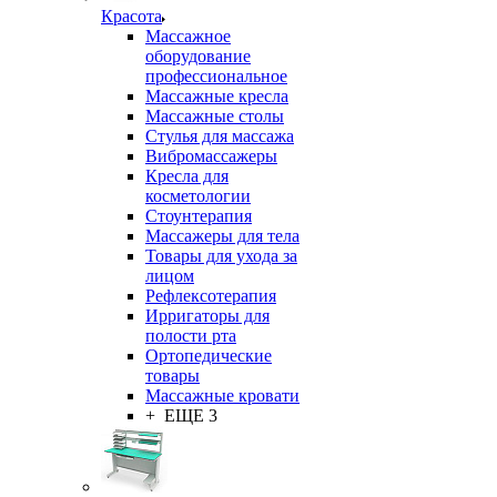
Красота
Массажное
оборудование
профессиональное
Массажные кресла
Массажные столы
Стулья для массажа
Вибромассажеры
Кресла для
косметологии
Стоунтерапия
Массажеры для тела
Товары для ухода за
лицом
Рефлексотерапия
Ирригаторы для
полости рта
Ортопедические
товары
Массажные кровати
+ ЕЩЕ 3