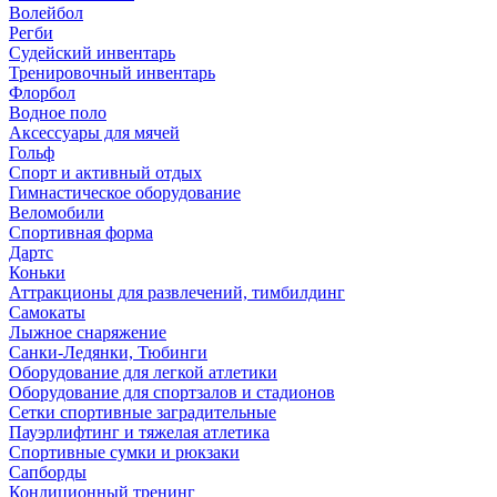
Волейбол
Регби
Судейский инвентарь
Тренировочный инвентарь
Флорбол
Водное поло
Аксессуары для мячей
Гольф
Спорт и активный отдых
Гимнастическое оборудование
Веломобили
Спортивная форма
Дартс
Коньки
Аттракционы для развлечений, тимбилдинг
Самокаты
Лыжное снаряжение
Санки-Ледянки, Тюбинги
Оборудование для легкой атлетики
Оборудование для спортзалов и стадионов
Сетки спортивные заградительные
Пауэрлифтинг и тяжелая атлетика
Спортивные сумки и рюкзаки
Сапборды
Кондиционный тренинг