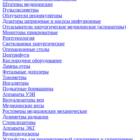
Штативы медицинские
Пульсоксиметры
Облучатели рециркуляторы
Дозаторы шприцевые и насосы инфузионные
Отсасыватели хирургические медицинские (аспираторы)
Мониторы прикроватные
Рентгенология
Светильники хирургические
Операционные столы
Центрифуги
Кислородное оборудование
Лампы-лупы
Фетальные допплеры
Тонометры
Ингаляторы
Подкатные бормашины
Аппараты УЗИ
Визуализаторы вен
Медицинские весы
Ростомеры медицинские механические
Дозиметры радиации
Стерилизаторы
Аппараты ЭКГ
Видеоэндоскопы
Устройства для терапевтической гипотермии и гипертермии