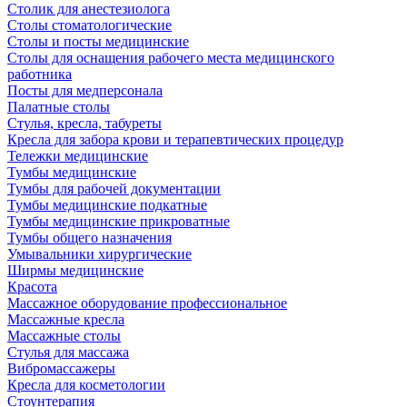
Столик для анестезиолога
Столы стоматологические
Столы и посты медицинские
Столы для оснащения рабочего места медицинского
работника
Посты для медперсонала
Палатные столы
Стулья, кресла, табуреты
Кресла для забора крови и терапевтических процедур
Тележки медицинские
Тумбы медицинские
Тумбы для рабочей документации
Тумбы медицинские подкатные
Тумбы медицинские прикроватные
Тумбы общего назначения
Умывальники хирургические
Ширмы медицинские
Красота
Массажное оборудование профессиональное
Массажные кресла
Массажные столы
Стулья для массажа
Вибромассажеры
Кресла для косметологии
Стоунтерапия