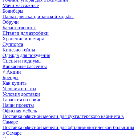
Мячи массажные
Бодибары
Палки для скандинавской ходьбы
Обручи
Баланс-тренинг
Штанги для аэробики
Хранение инветаря
Суппорта
Кинезио тейпы
Одежда для похудения
Сцены и подиумы
Каркасные бассейны
Акции
Бренды
Как купить
Условия оплаты
Условия доставки
Гарантия и сервис
Наши проекты
Офисная мебель
Поставка офисной мебели для бухгалтерского кабинета в
Самаре
Поставка офисной мебели для офтальмологической больницы
в Самаре