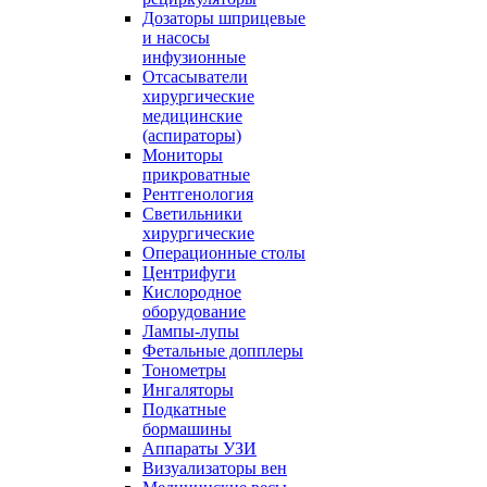
Дозаторы шприцевые
и насосы
инфузионные
Отсасыватели
хирургические
медицинские
(аспираторы)
Мониторы
прикроватные
Рентгенология
Светильники
хирургические
Операционные столы
Центрифуги
Кислородное
оборудование
Лампы-лупы
Фетальные допплеры
Тонометры
Ингаляторы
Подкатные
бормашины
Аппараты УЗИ
Визуализаторы вен