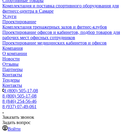
Спортивные товары
Комплектация и поставка спортивного оборудования для
фитнесс-центра в Самаре
Услуги
Проектирование
Комплектация тренажерных залов и фитнес-клубов
Проектирование офисов и кабинетов, подбор товаров для
рабочих мест офисных сотрудников
Проектирование медицинских кабинетов и офисов
Компания
О компании
Новости
Отзывы
Партнеры
Контакты
Тендеры
Контакты
8 (800) 505-17-08
8 (800) 505-17-08
8 (846) 254-56-46
8 (937) 07-49-061
Заказать звонок
Задать вопрос
Войти