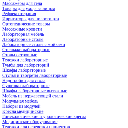
Массажеры для тела
Товары для ухода за лицом
Рефлексотерапия
Ирригаторы для полости рта
Ортопедические товары
Массажные кровати
Лабораторная мебель
Лабораторные столы
Лабораторные столы с мойками
Стеллажи лабораторные
Столы островные
Тележки лабораторные
Тумбы для лабораторий
Шкафы лабораторные
Стулья и табуреты лабораторные
Надстройки для стола
Сушилки лабораторные
Шкафы лабораторные вытяжные
Мебель из нержавеющей стали
Модульная мебель
Наборы из модулей
Кресла медицинские
Гинекологические и урологические кресла
Медицинское оборудование
Тележки для перевозки пациентов