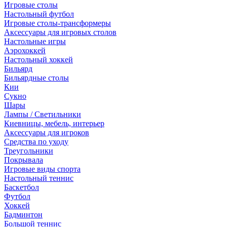
Игровые столы
Настольный футбол
Игровые столы-трансформеры
Аксессуары для игровых столов
Настольные игры
Аэрохоккей
Настольный хоккей
Бильярд
Бильярдные столы
Кии
Сукно
Шары
Лампы / Светильники
Киевницы, мебель, интерьер
Аксессуары для игроков
Средства по уходу
Треугольники
Покрывала
Игровые виды спорта
Настольный теннис
Баскетбол
Футбол
Хоккей
Бадминтон
Большой теннис