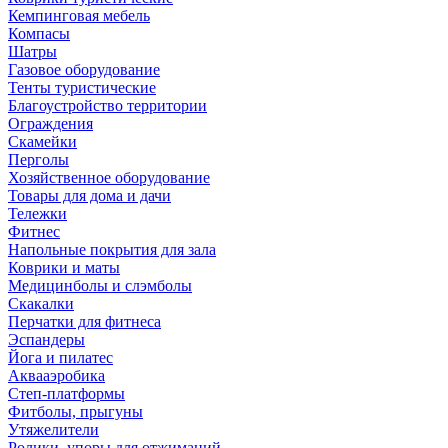
Кемпинговая мебель
Компасы
Шатры
Газовое оборудование
Тенты туристические
Благоустройство территории
Ограждения
Скамейки
Перголы
Хозяйственное оборудование
Товары для дома и дачи
Тележки
Фитнес
Напольные покрытия для зала
Коврики и маты
Медицинболы и слэмболы
Скакалки
Перчатки для фитнеса
Эспандеры
Йога и пилатес
Аквааэробика
Степ-платформы
Фитболы, прыгуны
Утяжелители
Ролики, упоры для отжиманий