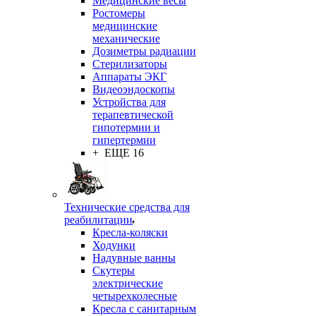
Медицинские весы
Ростомеры
медицинские
механические
Дозиметры радиации
Стерилизаторы
Аппараты ЭКГ
Видеоэндоскопы
Устройства для
терапевтической
гипотермии и
гипертермии
+ ЕЩЕ 16
Технические средства для
реабилитации
Кресла-коляски
Ходунки
Надувные ванны
Скутеры
электрические
четырехколесные
Кресла с санитарным