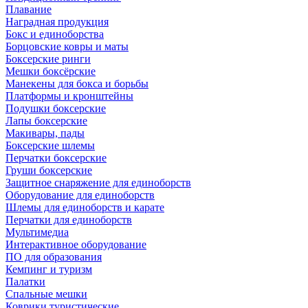
Плавание
Наградная продукция
Бокс и единоборства
Борцовские ковры и маты
Боксерские ринги
Мешки боксёрские
Манекены для бокса и борьбы
Платформы и кронштейны
Подушки боксерские
Лапы боксерские
Макивары, пады
Боксерские шлемы
Перчатки боксерские
Груши боксерские
Защитное снаряжение для единоборств
Оборудование для единоборств
Шлемы для единоборств и карате
Перчатки для единоборств
Мультимедиа
Интерактивное оборудование
ПО для образования
Кемпинг и туризм
Палатки
Спальные мешки
Коврики туристические