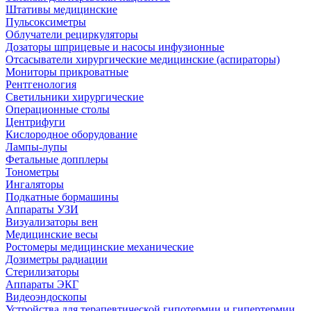
Штативы медицинские
Пульсоксиметры
Облучатели рециркуляторы
Дозаторы шприцевые и насосы инфузионные
Отсасыватели хирургические медицинские (аспираторы)
Мониторы прикроватные
Рентгенология
Светильники хирургические
Операционные столы
Центрифуги
Кислородное оборудование
Лампы-лупы
Фетальные допплеры
Тонометры
Ингаляторы
Подкатные бормашины
Аппараты УЗИ
Визуализаторы вен
Медицинские весы
Ростомеры медицинские механические
Дозиметры радиации
Стерилизаторы
Аппараты ЭКГ
Видеоэндоскопы
Устройства для терапевтической гипотермии и гипертермии