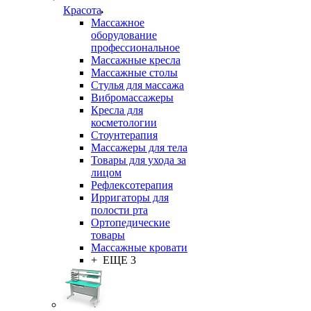
Красота
Массажное
оборудование
профессиональное
Массажные кресла
Массажные столы
Стулья для массажа
Вибромассажеры
Кресла для
косметологии
Стоунтерапия
Массажеры для тела
Товары для ухода за
лицом
Рефлексотерапия
Ирригаторы для
полости рта
Ортопедические
товары
Массажные кровати
+ ЕЩЕ 3