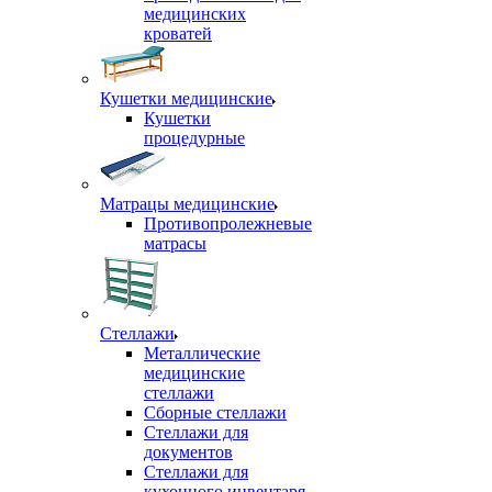
медицинских
кроватей
Кушетки медицинские
Кушетки
процедурные
Матрацы медицинские
Противопролежневые
матрасы
Стеллажи
Металлические
медицинские
стеллажи
Сборные стеллажи
Стеллажи для
документов
Стеллажи для
кухонного инвентаря