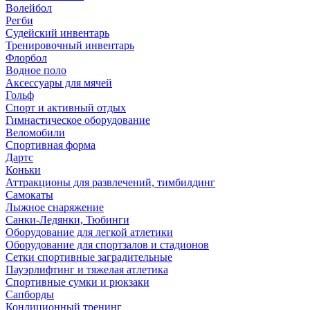
Волейбол
Регби
Судейский инвентарь
Тренировочный инвентарь
Флорбол
Водное поло
Аксессуары для мячей
Гольф
Спорт и активный отдых
Гимнастическое оборудование
Веломобили
Спортивная форма
Дартс
Коньки
Аттракционы для развлечений, тимбилдинг
Самокаты
Лыжное снаряжение
Санки-Ледянки, Тюбинги
Оборудование для легкой атлетики
Оборудование для спортзалов и стадионов
Сетки спортивные заградительные
Пауэрлифтинг и тяжелая атлетика
Спортивные сумки и рюкзаки
Сапборды
Кондиционный тренинг