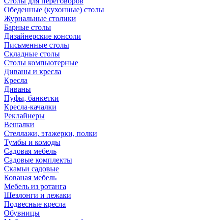
Столы для переговоров
Обеденные (кухонные) столы
Журнальные столики
Барные столы
Дизайнерские консоли
Письменные столы
Складные столы
Столы компьютерные
Диваны и кресла
Кресла
Диваны
Пуфы, банкетки
Кресла-качалки
Реклайнеры
Вешалки
Стеллажи, этажерки, полки
Тумбы и комоды
Садовая мебель
Садовые комплекты
Скамьи садовые
Кованая мебель
Мебель из ротанга
Шезлонги и лежаки
Подвесные кресла
Обувницы