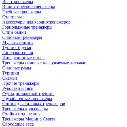
Велотренажеры
Эллиптические тренажеры
Гребные тренажеры
Степперы
Аксессуары для кардиотренажеров
Горнолыжные тренажеры
Спин-байки
Силовые тренажеры
Мультистанции
Турник-брусья
Гиперэкстензия
Инверсионные столы
Тренажеры силовые нагружаемые дисками
Силовые рамы
Турники
Скамьи
Прочие тренажеры
Рукоятки и тяги
Функциональный тренинг
Грузоблочные тренажеры
Опции для силовых тренажеров
Тренажеры кроссоверы
Стойки под штангу
Тренажеры Машина Смита
Свободные веса