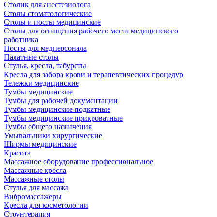
Столик для анестезиолога
Столы стоматологические
Столы и посты медицинские
Столы для оснащения рабочего места медицинского
работника
Посты для медперсонала
Палатные столы
Стулья, кресла, табуреты
Кресла для забора крови и терапевтических процедур
Тележки медицинские
Тумбы медицинские
Тумбы для рабочей документации
Тумбы медицинские подкатные
Тумбы медицинские прикроватные
Тумбы общего назначения
Умывальники хирургические
Ширмы медицинские
Красота
Массажное оборудование профессиональное
Массажные кресла
Массажные столы
Стулья для массажа
Вибромассажеры
Кресла для косметологии
Стоунтерапия