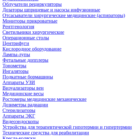
Облучатели рециркуляторы
Дозаторы шприцевые и насосы инфузионные
Отсасыватели хирургические медицинские (аспираторы)
Мониторы прикроватные
Рентгенология
Светильники хирургические
Операционные столы
Центрифуги
Кислородное оборудование
Лампы-лупы
Фетальные допплеры
Тонометры
Ингаляторы
Подкатные бормашины
Аппараты УЗИ
Визуализаторы вен
Медицинские весы
Ростомеры медицинские механические
Дозиметры радиации
Стерилизаторы
Аппараты ЭКГ
Видеоэндоскопы
Устройства для терапевтической гипотермии и гипертермии
Технические средства для реабилитации
Кресла-коляски