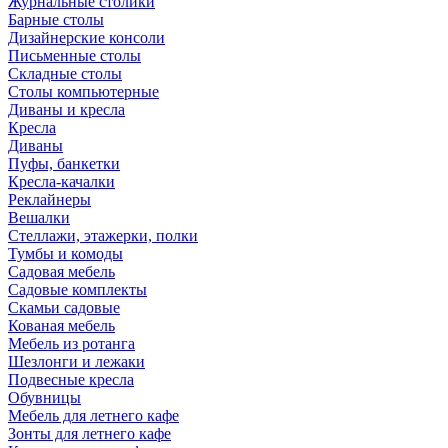
Журнальные столики
Барные столы
Дизайнерские консоли
Письменные столы
Складные столы
Столы компьютерные
Диваны и кресла
Кресла
Диваны
Пуфы, банкетки
Кресла-качалки
Реклайнеры
Вешалки
Стеллажи, этажерки, полки
Тумбы и комоды
Садовая мебель
Садовые комплекты
Скамьи садовые
Кованая мебель
Мебель из ротанга
Шезлонги и лежаки
Подвесные кресла
Обувницы
Мебель для летнего кафе
Зонты для летнего кафе