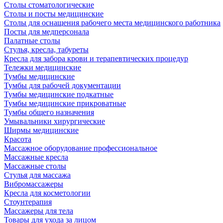
Столы стоматологические
Столы и посты медицинские
Столы для оснащения рабочего места медицинского работника
Посты для медперсонала
Палатные столы
Стулья, кресла, табуреты
Кресла для забора крови и терапевтических процедур
Тележки медицинские
Тумбы медицинские
Тумбы для рабочей документации
Тумбы медицинские подкатные
Тумбы медицинские прикроватные
Тумбы общего назначения
Умывальники хирургические
Ширмы медицинские
Красота
Массажное оборудование профессиональное
Массажные кресла
Массажные столы
Стулья для массажа
Вибромассажеры
Кресла для косметологии
Стоунтерапия
Массажеры для тела
Товары для ухода за лицом