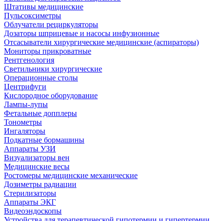
Штативы медицинские
Пульсоксиметры
Облучатели рециркуляторы
Дозаторы шприцевые и насосы инфузионные
Отсасыватели хирургические медицинские (аспираторы)
Мониторы прикроватные
Рентгенология
Светильники хирургические
Операционные столы
Центрифуги
Кислородное оборудование
Лампы-лупы
Фетальные допплеры
Тонометры
Ингаляторы
Подкатные бормашины
Аппараты УЗИ
Визуализаторы вен
Медицинские весы
Ростомеры медицинские механические
Дозиметры радиации
Стерилизаторы
Аппараты ЭКГ
Видеоэндоскопы
Устройства для терапевтической гипотермии и гипертермии