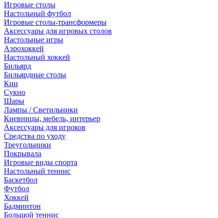
Игровые столы
Настольный футбол
Игровые столы-трансформеры
Аксессуары для игровых столов
Настольные игры
Аэрохоккей
Настольный хоккей
Бильярд
Бильярдные столы
Кии
Сукно
Шары
Лампы / Светильники
Киевницы, мебель, интерьер
Аксессуары для игроков
Средства по уходу
Треугольники
Покрывала
Игровые виды спорта
Настольный теннис
Баскетбол
Футбол
Хоккей
Бадминтон
Большой теннис