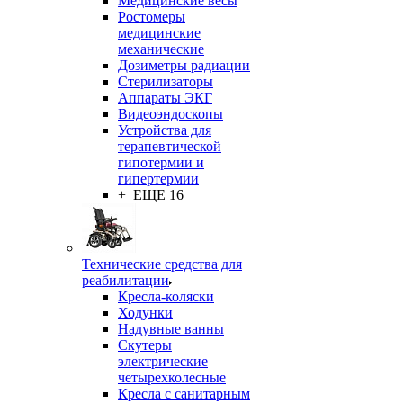
Медицинские весы
Ростомеры
медицинские
механические
Дозиметры радиации
Стерилизаторы
Аппараты ЭКГ
Видеоэндоскопы
Устройства для
терапевтической
гипотермии и
гипертермии
+ ЕЩЕ 16
Технические средства для
реабилитации
Кресла-коляски
Ходунки
Надувные ванны
Скутеры
электрические
четырехколесные
Кресла с санитарным