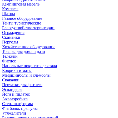
Кемпинговая мебель
Компасы
Шатры
Газовое оборудование
Тенты туристические
Благоустройство территории
Ограждения
Скамейки
Перголы
Хозяйственное оборудование
Товары для дома и дачи
Тележки
Фитнес
Напольные покрытия для зала
Коврики и маты
Медицинболы и слэмболы
Скакалки
Перчатки для фитнеса
Эспандеры
Йога и пилатес
Аквааэробика
Степ-платформы
Фитболы, прыгуны
Утяжелители
Ролики, упоры для отжиманий