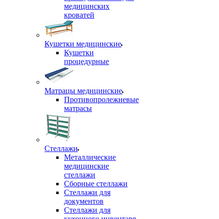
медицинских
кроватей
Кушетки медицинские
Кушетки
процедурные
Матрацы медицинские
Противопролежневые
матрасы
Стеллажи
Металлические
медицинские
стеллажи
Сборные стеллажи
Стеллажи для
документов
Стеллажи для
кухонного инвентаря