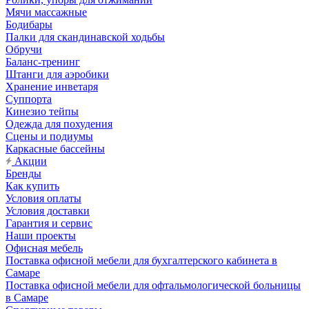
Мячи массажные
Бодибары
Палки для скандинавской ходьбы
Обручи
Баланс-тренинг
Штанги для аэробики
Хранение инветаря
Суппорта
Кинезио тейпы
Одежда для похудения
Сцены и подиумы
Каркасные бассейны
Акции
Бренды
Как купить
Условия оплаты
Условия доставки
Гарантия и сервис
Наши проекты
Офисная мебель
Поставка офисной мебели для бухгалтерского кабинета в
Самаре
Поставка офисной мебели для офтальмологической больницы
в Самаре