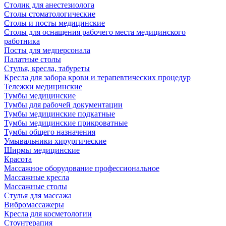
Столик для анестезиолога
Столы стоматологические
Столы и посты медицинские
Столы для оснащения рабочего места медицинского
работника
Посты для медперсонала
Палатные столы
Стулья, кресла, табуреты
Кресла для забора крови и терапевтических процедур
Тележки медицинские
Тумбы медицинские
Тумбы для рабочей документации
Тумбы медицинские подкатные
Тумбы медицинские прикроватные
Тумбы общего назначения
Умывальники хирургические
Ширмы медицинские
Красота
Массажное оборудование профессиональное
Массажные кресла
Массажные столы
Стулья для массажа
Вибромассажеры
Кресла для косметологии
Стоунтерапия