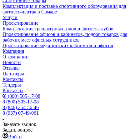
Спортивные товары
Комплектация и поставка спортивного оборудования для
фитнесс-центра в Самаре
Услуги
Проектирование
Комплектация тренажерных залов и фитнес-клубов
Проектирование офисов и кабинетов, подбор товаров для
рабочих мест офисных сотрудников
Проектирование медицинских кабинетов и офисов
Компания
О компании
Новости
Отзывы
Партнеры
Контакты
Тендеры
Контакты
8 (800) 505-17-08
8 (800) 505-17-08
8 (846) 254-56-46
8 (937) 07-49-061
Заказать звонок
Задать вопрос
Войти