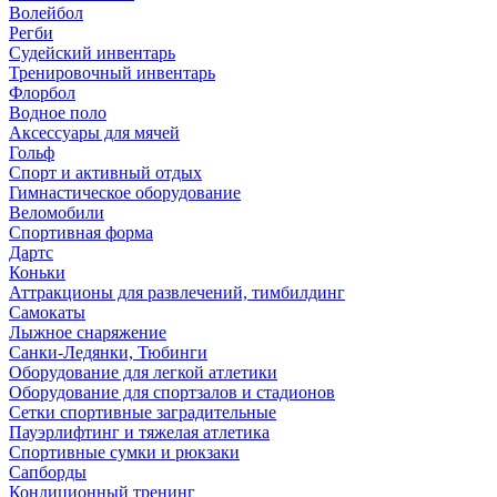
Волейбол
Регби
Судейский инвентарь
Тренировочный инвентарь
Флорбол
Водное поло
Аксессуары для мячей
Гольф
Спорт и активный отдых
Гимнастическое оборудование
Веломобили
Спортивная форма
Дартс
Коньки
Аттракционы для развлечений, тимбилдинг
Самокаты
Лыжное снаряжение
Санки-Ледянки, Тюбинги
Оборудование для легкой атлетики
Оборудование для спортзалов и стадионов
Сетки спортивные заградительные
Пауэрлифтинг и тяжелая атлетика
Спортивные сумки и рюкзаки
Сапборды
Кондиционный тренинг