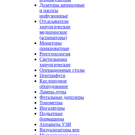
Дозаторы шприцевые
и насосы
инфузионные
Отсасыватели
хирургические
медицинские
(аспираторы)
Мониторы
прикроватные
Рентгенология
Светильники
хирургические
Операционные столы
Центрифуги
Кислородное
оборудование
Лампы-лупы
Фетальные допплеры
Тонометры
Ингаляторы
Подкатные
бормашины
Аппараты УЗИ
Визуализаторы вен