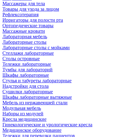
Массажеры для тела
Товары для ухода за лицом
Рефлексотерапия
Ирригаторы для полости рта
Ортопедические товары
Массажные кровати
Лабораторная мебель
Лабораторные столы
Лабораторные столы с мойками
Стеллажи лабораторные
Столы островные
Тележки лабораторные
Тумбы для лабораторий
Шкафы лабораторные
Стулья и табуреты лабораторные
Надстройки для стола
Сушилки лабораторные
Шкафы лабораторные вытяжные
Мебель из нержавеющей стали
Модульная мебель
Наборы из модулей
Кресла медицинские
Гинекологические и урологические кресла
Медицинское оборудование
Тележки для перевозки пациентов