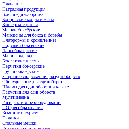
Плавание
Наградная продукция
Бокс и единоборства
Борцовские ковры и маты
Боксерские ринги
Мешки боксёрские
Манекены для бокса и борьбы
Платформы и кронштейны
Подушки боксерские
Лапы боксерские
Макивары, пады
Боксерские шлемы
Перчатки боксерские
Груши боксерские
Защитное снаряжение для единоборств
Оборудование для единоборств
Шлемы для единоборств и карате
Перчатки для единоборств
Мультимедиа
Интерактивное оборудование
ПО для образования
Кемпинг и туризм
Палатки
Спальные мешки
Коврики туристические