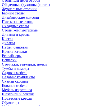
Столы для переговоров
Обеденные (кухонные) столы
Журнальные столики
Барные столы
Дизайнерские консоли
Письменные столы
Складные столы
Столы компьютерные
Диваны и кресла
Кресла
Диваны
Пуфы, банкетки
Кресла-качалки
Реклайнеры
Вешалки
Стеллажи, этажерки, полки
Тумбы и комоды
Садовая мебель
Садовые комплекты
Скамьи садовые
Кованая мебель
Мебель из ротанга
Шезлонги и лежаки
Подвесные кресла
Обувницы