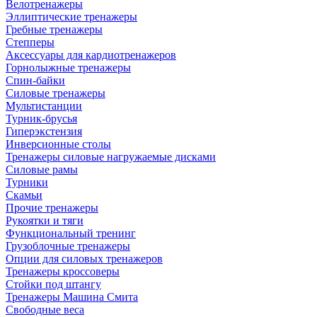
Велотренажеры
Эллиптические тренажеры
Гребные тренажеры
Степперы
Аксессуары для кардиотренажеров
Горнолыжные тренажеры
Спин-байки
Силовые тренажеры
Мультистанции
Турник-брусья
Гиперэкстензия
Инверсионные столы
Тренажеры силовые нагружаемые дисками
Силовые рамы
Турники
Скамьи
Прочие тренажеры
Рукоятки и тяги
Функциональный тренинг
Грузоблочные тренажеры
Опции для силовых тренажеров
Тренажеры кроссоверы
Стойки под штангу
Тренажеры Машина Смита
Свободные веса