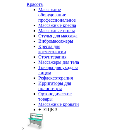
Красота
Массажное
оборудование
профессиональное
Массажные кресла
Массажные столы
Стулья для массажа
Вибромассажеры
Кресла для
косметологии
Стоунтерапия
Массажеры для тела
Товары для ухода за
лицом
Рефлексотерапия
Ирригаторы для
полости рта
Ортопедические
товары
Массажные кровати
+ ЕЩЕ 3