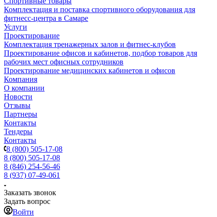
Спортивные товары
Комплектация и поставка спортивного оборудования для
фитнесс-центра в Самаре
Услуги
Проектирование
Комплектация тренажерных залов и фитнес-клубов
Проектирование офисов и кабинетов, подбор товаров для
рабочих мест офисных сотрудников
Проектирование медицинских кабинетов и офисов
Компания
О компании
Новости
Отзывы
Партнеры
Контакты
Тендеры
Контакты
8 (800) 505-17-08
8 (800) 505-17-08
8 (846) 254-56-46
8 (937) 07-49-061
Заказать звонок
Задать вопрос
Войти