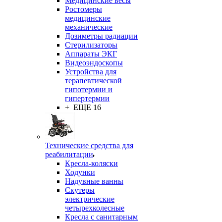
Медицинские весы
Ростомеры
медицинские
механические
Дозиметры радиации
Стерилизаторы
Аппараты ЭКГ
Видеоэндоскопы
Устройства для
терапевтической
гипотермии и
гипертермии
+ ЕЩЕ 16
Технические средства для
реабилитации
Кресла-коляски
Ходунки
Надувные ванны
Скутеры
электрические
четырехколесные
Кресла с санитарным