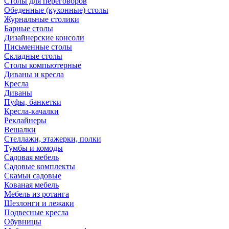
Столы для переговоров
Обеденные (кухонные) столы
Журнальные столики
Барные столы
Дизайнерские консоли
Письменные столы
Складные столы
Столы компьютерные
Диваны и кресла
Кресла
Диваны
Пуфы, банкетки
Кресла-качалки
Реклайнеры
Вешалки
Стеллажи, этажерки, полки
Тумбы и комоды
Садовая мебель
Садовые комплекты
Скамьи садовые
Кованая мебель
Мебель из ротанга
Шезлонги и лежаки
Подвесные кресла
Обувницы