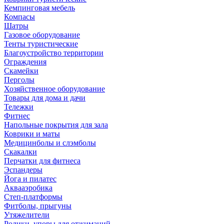
Кемпинговая мебель
Компасы
Шатры
Газовое оборудование
Тенты туристические
Благоустройство территории
Ограждения
Скамейки
Перголы
Хозяйственное оборудование
Товары для дома и дачи
Тележки
Фитнес
Напольные покрытия для зала
Коврики и маты
Медицинболы и слэмболы
Скакалки
Перчатки для фитнеса
Эспандеры
Йога и пилатес
Аквааэробика
Степ-платформы
Фитболы, прыгуны
Утяжелители
Ролики, упоры для отжиманий