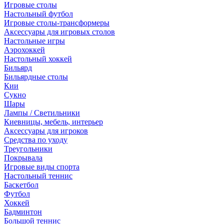
Игровые столы
Настольный футбол
Игровые столы-трансформеры
Аксессуары для игровых столов
Настольные игры
Аэрохоккей
Настольный хоккей
Бильярд
Бильярдные столы
Кии
Сукно
Шары
Лампы / Светильники
Киевницы, мебель, интерьер
Аксессуары для игроков
Средства по уходу
Треугольники
Покрывала
Игровые виды спорта
Настольный теннис
Баскетбол
Футбол
Хоккей
Бадминтон
Большой теннис