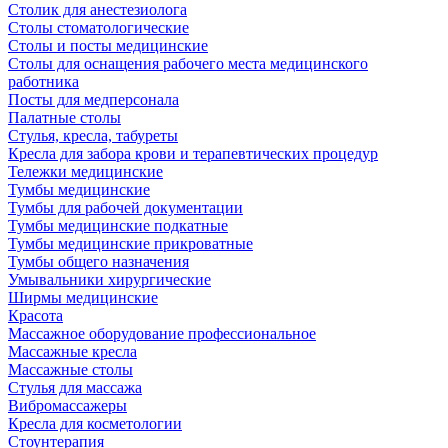
Столик для анестезиолога
Столы стоматологические
Столы и посты медицинские
Столы для оснащения рабочего места медицинского
работника
Посты для медперсонала
Палатные столы
Стулья, кресла, табуреты
Кресла для забора крови и терапевтических процедур
Тележки медицинские
Тумбы медицинские
Тумбы для рабочей документации
Тумбы медицинские подкатные
Тумбы медицинские прикроватные
Тумбы общего назначения
Умывальники хирургические
Ширмы медицинские
Красота
Массажное оборудование профессиональное
Массажные кресла
Массажные столы
Стулья для массажа
Вибромассажеры
Кресла для косметологии
Стоунтерапия