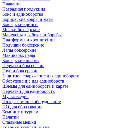
Плавание
Наградная продукция
Бокс и единоборства
Борцовские ковры и маты
Боксерские ринги
Мешки боксёрские
Манекены для бокса и борьбы
Платформы и кронштейны
Подушки боксерские
Лапы боксерские
Макивары, пады
Боксерские шлемы
Перчатки боксерские
Груши боксерские
Защитное снаряжение для единоборств
Оборудование для единоборств
Шлемы для единоборств и карате
Перчатки для единоборств
Мультимедиа
Интерактивное оборудование
ПО для образования
Кемпинг и туризм
Палатки
Спальные мешки
Коврики туристические