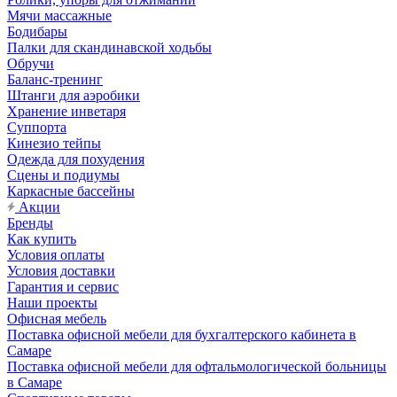
Мячи массажные
Бодибары
Палки для скандинавской ходьбы
Обручи
Баланс-тренинг
Штанги для аэробики
Хранение инветаря
Суппорта
Кинезио тейпы
Одежда для похудения
Сцены и подиумы
Каркасные бассейны
Акции
Бренды
Как купить
Условия оплаты
Условия доставки
Гарантия и сервис
Наши проекты
Офисная мебель
Поставка офисной мебели для бухгалтерского кабинета в
Самаре
Поставка офисной мебели для офтальмологической больницы
в Самаре