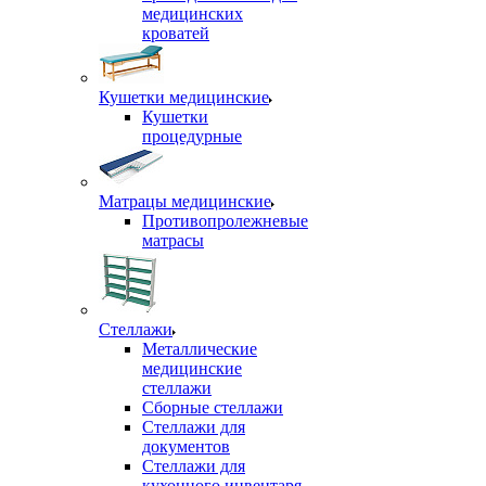
медицинских
кроватей
Кушетки медицинские
Кушетки
процедурные
Матрацы медицинские
Противопролежневые
матрасы
Стеллажи
Металлические
медицинские
стеллажи
Сборные стеллажи
Стеллажи для
документов
Стеллажи для
кухонного инвентаря