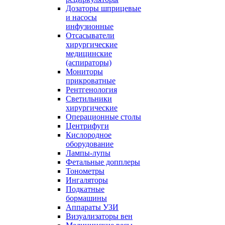
Дозаторы шприцевые
и насосы
инфузионные
Отсасыватели
хирургические
медицинские
(аспираторы)
Мониторы
прикроватные
Рентгенология
Светильники
хирургические
Операционные столы
Центрифуги
Кислородное
оборудование
Лампы-лупы
Фетальные допплеры
Тонометры
Ингаляторы
Подкатные
бормашины
Аппараты УЗИ
Визуализаторы вен