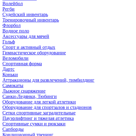
Волейбол
Регби
Судейский инвентарь
Тренировочный инвентарь
Флорбол
Водное поло
Аксессуары для мячей
Гольф
Спорт и активный отдых
Гимнастическое оборудование
Веломобили
Спортивная форма
Дартс
Коньки
Аттракционы для развлечений, тимбилдинг
Самокаты
Лыжное снаряжение
Санки-Ледянки, Тюбинги
Оборудование для легкой атлетики
Оборудование для спортзалов и стадионов
Сетки спортивные заградительные
Пауэрлифтинг и тяжелая атлетика
Спортивные сумки и рюкзаки
Сапборды
Кондиционный тренинг