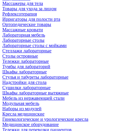
Массажеры для тела
Товары для ухода за лицом
Рефлексотерапия
Ирригаторы для полости рта
Ортопедические товары
Массажные кровати
Лабораторная мебель
Лабораторные столы
Лабораторные столы с мойками
Стеллажи лабораторные
Столы островные
Тележки лабораторные
Тумбы для лабораторий
Шкафы лабораторные
Стулья и табуреты лабораторные
Надстройки для стола
Сушилки лабораторные
Шкафы лабораторные вытяжные
Мебель из нержавеющей стали
Модульная мебель
Наборы из модулей
Кресла медицинские
Гинекологические и урологические кресла
Медицинское оборудование
Тележки для перевозки пациентов