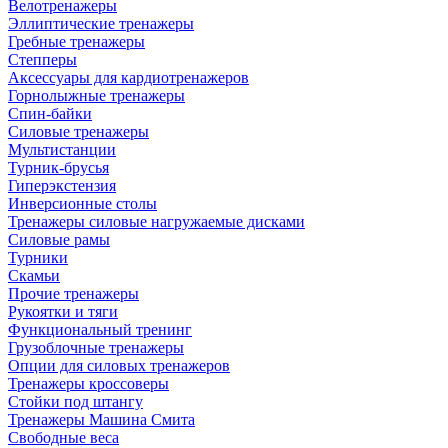
Велотренажеры
Эллиптические тренажеры
Гребные тренажеры
Степперы
Аксессуары для кардиотренажеров
Горнолыжные тренажеры
Спин-байки
Силовые тренажеры
Мультистанции
Турник-брусья
Гиперэкстензия
Инверсионные столы
Тренажеры силовые нагружаемые дисками
Силовые рамы
Турники
Скамьи
Прочие тренажеры
Рукоятки и тяги
Функциональный тренинг
Грузоблочные тренажеры
Опции для силовых тренажеров
Тренажеры кроссоверы
Стойки под штангу
Тренажеры Машина Смита
Свободные веса