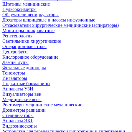
Штативы медицинские
Пульсоксиметры
Облучатели рециркуляторы
Дозаторы шприцевые и насосы инфузионные
Отсасыватели хирургические медицинские (аспираторы)
Мониторы прикроватные
Рентгенология
Светильники хирургические
Операционные столы
Центрифуги
Кислородное оборудование
Лампы-лупы
Фетальные допплеры
Тонометры
Ингаляторы
Подкатные бормашины
Аппараты УЗИ
Визуализаторы вен
Медицинские весы
Ростомеры медицинские механические
Дозиметры радиации
Стерилизаторы
Аппараты ЭКГ
Видеоэндоскопы
Устройства для терапевтической гипотермии и гипертермии