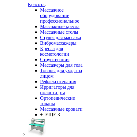
Красота
Массажное
оборудование
профессиональное
Массажные кресла
Массажные столы
Стулья для массажа
Вибромассажеры
Кресла для
косметологии
Стоунтерапия
Массажеры для тела
Товары для ухода за
лицом
Рефлексотерапия
Ирригаторы для
полости рта
Ортопедические
товары
Массажные кровати
+ ЕЩЕ 3