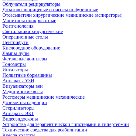
Облучатели рециркуляторы
Дозаторы шприцевые и насосы инфузионные
Отсасыватели хирургические медицинские (аспираторы)
Мониторы прикроватные
Рентгенология
Светильники хирургические
Операционные столы
Центрифуги
Кислородное оборудование
Лампы-лупы
Фетальные допплеры
Тонометры
Ингаляторы
Подкатные бормашины
Аппараты УЗИ
Визуализаторы вен
Медицинские весы
Ростомеры медицинские механические
Дозиметры радиации
Стерилизаторы
Аппараты ЭКГ
Видеоэндоскопы
Устройства для терапевтической гипотермии и гипертермии
Технические средства для реабилитации
Кресла-коляски