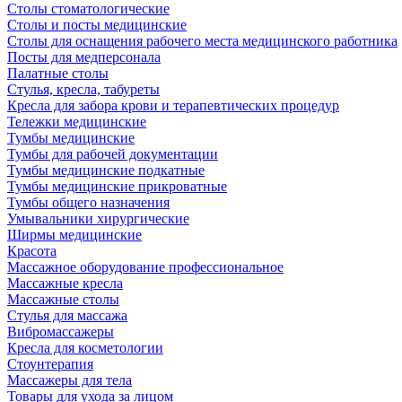
Столы стоматологические
Столы и посты медицинские
Столы для оснащения рабочего места медицинского работника
Посты для медперсонала
Палатные столы
Стулья, кресла, табуреты
Кресла для забора крови и терапевтических процедур
Тележки медицинские
Тумбы медицинские
Тумбы для рабочей документации
Тумбы медицинские подкатные
Тумбы медицинские прикроватные
Тумбы общего назначения
Умывальники хирургические
Ширмы медицинские
Красота
Массажное оборудование профессиональное
Массажные кресла
Массажные столы
Стулья для массажа
Вибромассажеры
Кресла для косметологии
Стоунтерапия
Массажеры для тела
Товары для ухода за лицом