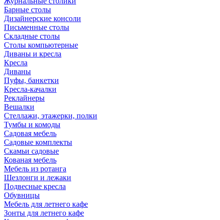
Журнальные столики
Барные столы
Дизайнерские консоли
Письменные столы
Складные столы
Столы компьютерные
Диваны и кресла
Кресла
Диваны
Пуфы, банкетки
Кресла-качалки
Реклайнеры
Вешалки
Стеллажи, этажерки, полки
Тумбы и комоды
Садовая мебель
Садовые комплекты
Скамьи садовые
Кованая мебель
Мебель из ротанга
Шезлонги и лежаки
Подвесные кресла
Обувницы
Мебель для летнего кафе
Зонты для летнего кафе