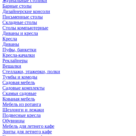
Журнальные столики
Барные столы
Дизайнерские консоли
Письменные столы
Складные столы
Столы компьютерные
Диваны и кресла
Кресла
Диваны
Пуфы, банкетки
Кресла-качалки
Реклайнеры
Вешалки
Стеллажи, этажерки, полки
Тумбы и комоды
Садовая мебель
Садовые комплекты
Скамьи садовые
Кованая мебель
Мебель из ротанга
Шезлонги и лежаки
Подвесные кресла
Обувницы
Мебель для летнего кафе
Зонты для летнего кафе