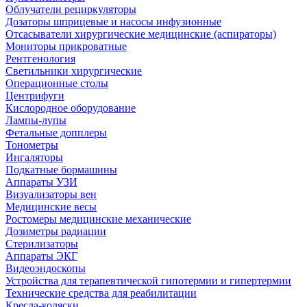
Облучатели рециркуляторы
Дозаторы шприцевые и насосы инфузионные
Отсасыватели хирургические медицинские (аспираторы)
Мониторы прикроватные
Рентгенология
Светильники хирургические
Операционные столы
Центрифуги
Кислородное оборудование
Лампы-лупы
Фетальные допплеры
Тонометры
Ингаляторы
Подкатные бормашины
Аппараты УЗИ
Визуализаторы вен
Медицинские весы
Ростомеры медицинские механические
Дозиметры радиации
Стерилизаторы
Аппараты ЭКГ
Видеоэндоскопы
Устройства для терапевтической гипотермии и гипертермии
Технические средства для реабилитации
Кресла-коляски