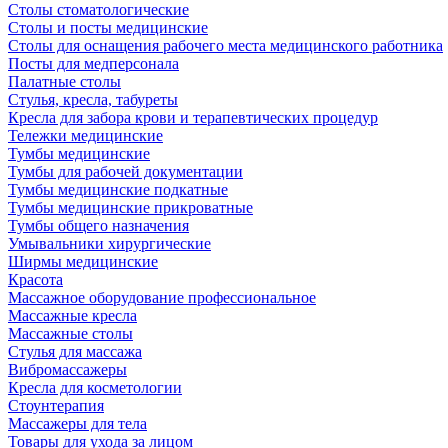
Столы стоматологические
Столы и посты медицинские
Столы для оснащения рабочего места медицинского работника
Посты для медперсонала
Палатные столы
Стулья, кресла, табуреты
Кресла для забора крови и терапевтических процедур
Тележки медицинские
Тумбы медицинские
Тумбы для рабочей документации
Тумбы медицинские подкатные
Тумбы медицинские прикроватные
Тумбы общего назначения
Умывальники хирургические
Ширмы медицинские
Красота
Массажное оборудование профессиональное
Массажные кресла
Массажные столы
Стулья для массажа
Вибромассажеры
Кресла для косметологии
Стоунтерапия
Массажеры для тела
Товары для ухода за лицом