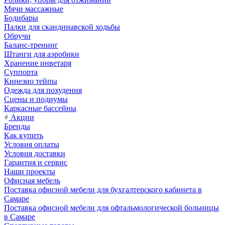
Мячи массажные
Бодибары
Палки для скандинавской ходьбы
Обручи
Баланс-тренинг
Штанги для аэробики
Хранение инветаря
Суппорта
Кинезио тейпы
Одежда для похудения
Сцены и подиумы
Каркасные бассейны
Акции
Бренды
Как купить
Условия оплаты
Условия доставки
Гарантия и сервис
Наши проекты
Офисная мебель
Поставка офисной мебели для бухгалтерского кабинета в
Самаре
Поставка офисной мебели для офтальмологической больницы
в Самаре