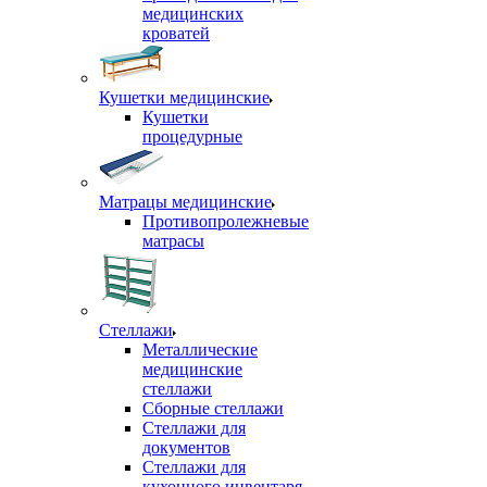
медицинских
кроватей
Кушетки медицинские
Кушетки
процедурные
Матрацы медицинские
Противопролежневые
матрасы
Стеллажи
Металлические
медицинские
стеллажи
Сборные стеллажи
Стеллажи для
документов
Стеллажи для
кухонного инвентаря