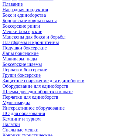
Плавание
Наградная продукция
Бокс и единоборства
Борцовские ковры и маты
Боксерские ринги
Мешки боксёрские
Манекены для бокса и борьбы
Платформы и кронштейны
Подушки боксерские
Лапы боксерские
Макивары, пады
Боксерские шлемы
Перчатки боксерские
Груши боксерские
Защитное снаряжение для единоборств
Оборудование для единоборств
Шлемы для единоборств и карате
Перчатки для единоборств
Мультимедиа
Интерактивное оборудование
ПО для образования
Кемпинг и туризм
Палатки
Спальные мешки
Коврики туристические