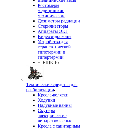
Медицинские весы
Ростомеры
медицинские
механические
Дозиметры радиации
Стерилизаторы
Аппараты ЭКГ
Видеоэндоскопы
Устройства для
терапевтической
гипотермии и
гипертермии
+ ЕЩЕ 16
Технические средства для
реабилитации
Кресла-коляски
Ходунки
Надувные ванны
Скутеры
электрические
четырехколесные
Кресла с санитарным