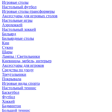
Игровые столы
Настольный футбол
Игровые столы-трансформеры
Аксессуары для игровых столов
Настольные игры
Аэрохоккей
Настольный хоккей
Бильярд
Бильярдные столы
Кии
Сукно
Шары
Лампы / Светильники
Киевницы, мебель, интерьер
Аксессуары для игроков
Средства по уходу
Треугольники
Покрывала
Игровые виды спорта
Настольный теннис
Баскетбол
Футбол
Хоккей
Бадминтон
Большой теннис