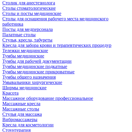
Столик для анестезиолога
Столы стоматологические
Столы и посты медицинские
Столы для оснащения рабочего места медицинского
работника
Посты для медперсонала
Палатные столы
Стулья, кресла, табуреты
Кресла для забора крови и терапевтических процедур
Тележки медицинские
Тумбы медицинские
Тумбы для рабочей документации
Тумбы медицинские подкатные
Тумбы медицинские прикроватные
Тумбы общего назначения
Умывальники хирургические
Ширмы медицинские
Красота
Массажное оборудование профессиональное
Массажные кресла
Массажные столы
Стулья для массажа
Вибромассажеры
Кресла для косметологии
Стоунтерапия