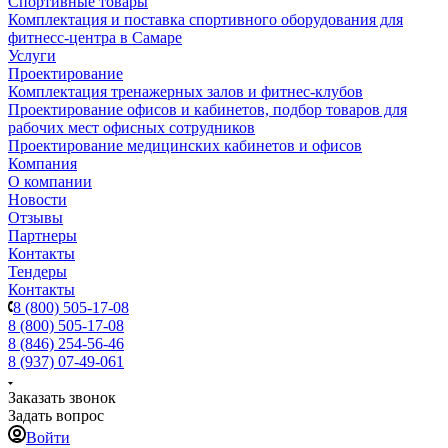
Спортивные товары
Комплектация и поставка спортивного оборудования для
фитнесс-центра в Самаре
Услуги
Проектирование
Комплектация тренажерных залов и фитнес-клубов
Проектирование офисов и кабинетов, подбор товаров для
рабочих мест офисных сотрудников
Проектирование медицинских кабинетов и офисов
Компания
О компании
Новости
Отзывы
Партнеры
Контакты
Тендеры
Контакты
8 (800) 505-17-08
8 (800) 505-17-08
8 (846) 254-56-46
8 (937) 07-49-061
Заказать звонок
Задать вопрос
Войти