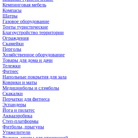
Кемпинговая мебель
Компасы
Шатры
Газовое оборудование
Тенты туристические
Благоустройство территории
Ограждения
Скамейки
Перголы
Хозяйственное оборудование
Товары для дома и дачи
Тележки
Фитнес
Напольные покрытия для зала
Коврики и маты
Медицинболы и слэмболы
Скакалки
Перчатки для фитнеса
Эспандеры
Йога и пилатес
Аквааэробика
Степ-платформы
Фитболы, прыгуны
Утяжелители
Ролики, упоры для отжиманий