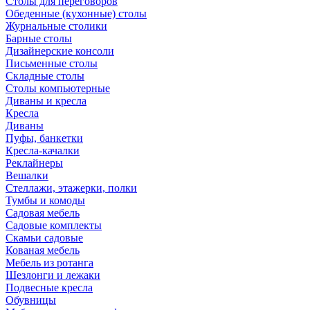
Столы для переговоров
Обеденные (кухонные) столы
Журнальные столики
Барные столы
Дизайнерские консоли
Письменные столы
Складные столы
Столы компьютерные
Диваны и кресла
Кресла
Диваны
Пуфы, банкетки
Кресла-качалки
Реклайнеры
Вешалки
Стеллажи, этажерки, полки
Тумбы и комоды
Садовая мебель
Садовые комплекты
Скамьи садовые
Кованая мебель
Мебель из ротанга
Шезлонги и лежаки
Подвесные кресла
Обувницы