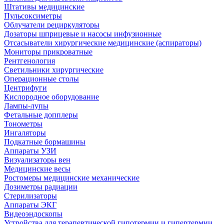
Штативы медицинские
Пульсоксиметры
Облучатели рециркуляторы
Дозаторы шприцевые и насосы инфузионные
Отсасыватели хирургические медицинские (аспираторы)
Мониторы прикроватные
Рентгенология
Светильники хирургические
Операционные столы
Центрифуги
Кислородное оборудование
Лампы-лупы
Фетальные допплеры
Тонометры
Ингаляторы
Подкатные бормашины
Аппараты УЗИ
Визуализаторы вен
Медицинские весы
Ростомеры медицинские механические
Дозиметры радиации
Стерилизаторы
Аппараты ЭКГ
Видеоэндоскопы
Устройства для терапевтической гипотермии и гипертермии