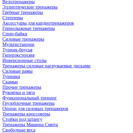
Велотренажеры
Эллиптические тренажеры
Гребные тренажеры
Степперы
Аксессуары для кардиотренажеров
Горнолыжные тренажеры
Спин-байки
Силовые тренажеры
Мультистанции
Турник-брусья
Гиперэкстензия
Инверсионные столы
Тренажеры силовые нагружаемые дисками
Силовые рамы
Турники
Скамьи
Прочие тренажеры
Рукоятки и тяги
Функциональный тренинг
Грузоблочные тренажеры
Опции для силовых тренажеров
Тренажеры кроссоверы
Стойки под штангу
Тренажеры Машина Смита
Свободные веса