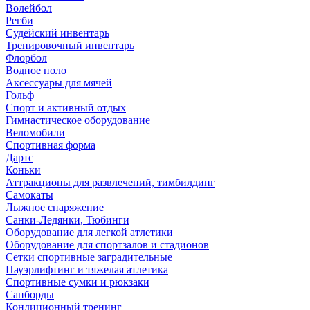
Волейбол
Регби
Судейский инвентарь
Тренировочный инвентарь
Флорбол
Водное поло
Аксессуары для мячей
Гольф
Спорт и активный отдых
Гимнастическое оборудование
Веломобили
Спортивная форма
Дартс
Коньки
Аттракционы для развлечений, тимбилдинг
Самокаты
Лыжное снаряжение
Санки-Ледянки, Тюбинги
Оборудование для легкой атлетики
Оборудование для спортзалов и стадионов
Сетки спортивные заградительные
Пауэрлифтинг и тяжелая атлетика
Спортивные сумки и рюкзаки
Сапборды
Кондиционный тренинг