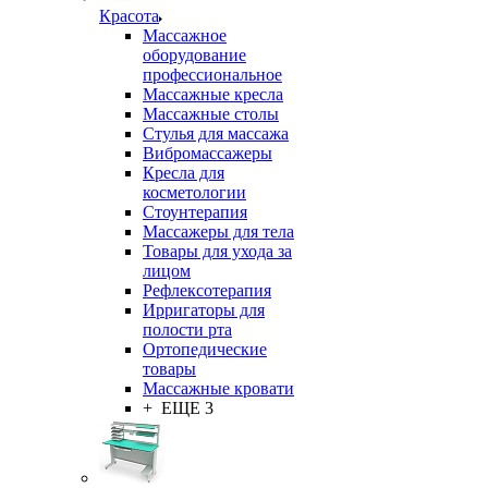
Красота
Массажное
оборудование
профессиональное
Массажные кресла
Массажные столы
Стулья для массажа
Вибромассажеры
Кресла для
косметологии
Стоунтерапия
Массажеры для тела
Товары для ухода за
лицом
Рефлексотерапия
Ирригаторы для
полости рта
Ортопедические
товары
Массажные кровати
+ ЕЩЕ 3