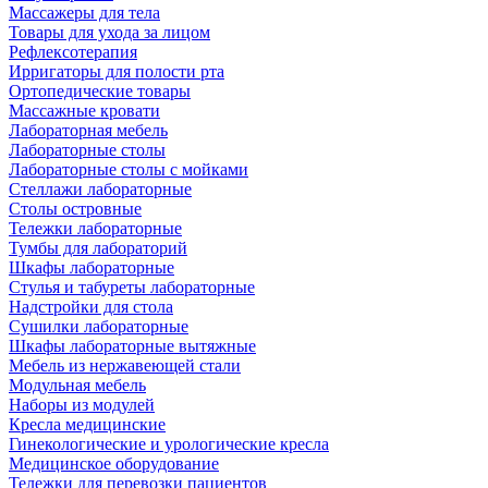
Массажеры для тела
Товары для ухода за лицом
Рефлексотерапия
Ирригаторы для полости рта
Ортопедические товары
Массажные кровати
Лабораторная мебель
Лабораторные столы
Лабораторные столы с мойками
Стеллажи лабораторные
Столы островные
Тележки лабораторные
Тумбы для лабораторий
Шкафы лабораторные
Стулья и табуреты лабораторные
Надстройки для стола
Сушилки лабораторные
Шкафы лабораторные вытяжные
Мебель из нержавеющей стали
Модульная мебель
Наборы из модулей
Кресла медицинские
Гинекологические и урологические кресла
Медицинское оборудование
Тележки для перевозки пациентов