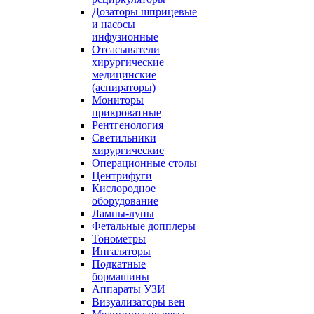
Дозаторы шприцевые
и насосы
инфузионные
Отсасыватели
хирургические
медицинские
(аспираторы)
Мониторы
прикроватные
Рентгенология
Светильники
хирургические
Операционные столы
Центрифуги
Кислородное
оборудование
Лампы-лупы
Фетальные допплеры
Тонометры
Ингаляторы
Подкатные
бормашины
Аппараты УЗИ
Визуализаторы вен