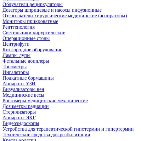
Облучатели рециркуляторы
Дозаторы шприцевые и насосы инфузионные
Отсасыватели хирургические медицинские (аспираторы)
Мониторы прикроватные
Рентгенология
Светильники хирургические
Операционные столы
Центрифуги
Кислородное оборудование
Лампы-лупы
Фетальные допплеры
Тонометры
Ингаляторы
Подкатные бормашины
Аппараты УЗИ
Визуализаторы вен
Медицинские весы
Ростомеры медицинские механические
Дозиметры радиации
Стерилизаторы
Аппараты ЭКГ
Видеоэндоскопы
Устройства для терапевтической гипотермии и гипертермии
Технические средства для реабилитации
Кресла-коляски