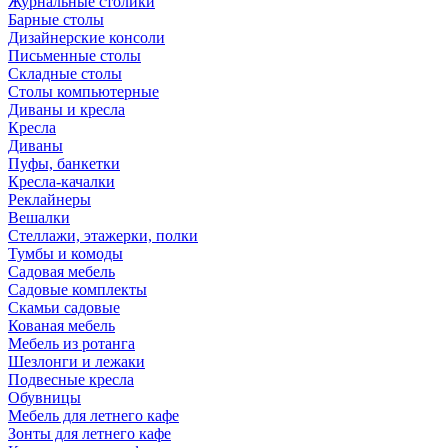
Журнальные столики
Барные столы
Дизайнерские консоли
Письменные столы
Складные столы
Столы компьютерные
Диваны и кресла
Кресла
Диваны
Пуфы, банкетки
Кресла-качалки
Реклайнеры
Вешалки
Стеллажи, этажерки, полки
Тумбы и комоды
Садовая мебель
Садовые комплекты
Скамьи садовые
Кованая мебель
Мебель из ротанга
Шезлонги и лежаки
Подвесные кресла
Обувницы
Мебель для летнего кафе
Зонты для летнего кафе