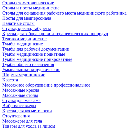
Столы стоматологические
Столы и посты медицинские
Столы для оснащения рабочего места медицинского работника
Посты для медперсонала
Палатные столы
Стулья, кресла, табуреты
Кресла для забора крови и терапевтических процедур
Тележки медицинские
Тумбы медицинские
Тумбы для рабочей документации
Тумбы медицинские подкатные
Тумбы медицинские прикроватные
Тумбы общего назначения
Умывальники хирургические
Ширмы медицинские
Красота
Массажное оборудование профессиональное
Массажные кресла
Массажные столы
Стулья для массажа
Вибромассажеры
Кресла для косметологии
Стоунтерапия
Массажеры для тела
Товары для ухода за лицом