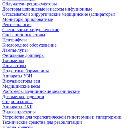
Облучатели рециркуляторы
Дозаторы шприцевые и насосы инфузионные
Отсасыватели хирургические медицинские (аспираторы)
Мониторы прикроватные
Рентгенология
Светильники хирургические
Операционные столы
Центрифуги
Кислородное оборудование
Лампы-лупы
Фетальные допплеры
Тонометры
Ингаляторы
Подкатные бормашины
Аппараты УЗИ
Визуализаторы вен
Медицинские весы
Ростомеры медицинские механические
Дозиметры радиации
Стерилизаторы
Аппараты ЭКГ
Видеоэндоскопы
Устройства для терапевтической гипотермии и гипертермии
Технические средства для реабилитации
Кресла-коляски