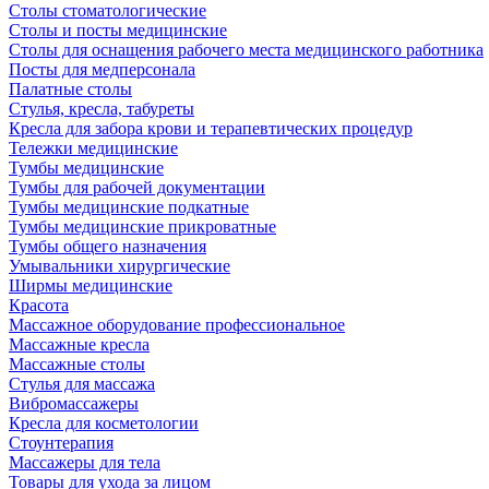
Столы стоматологические
Столы и посты медицинские
Столы для оснащения рабочего места медицинского работника
Посты для медперсонала
Палатные столы
Стулья, кресла, табуреты
Кресла для забора крови и терапевтических процедур
Тележки медицинские
Тумбы медицинские
Тумбы для рабочей документации
Тумбы медицинские подкатные
Тумбы медицинские прикроватные
Тумбы общего назначения
Умывальники хирургические
Ширмы медицинские
Красота
Массажное оборудование профессиональное
Массажные кресла
Массажные столы
Стулья для массажа
Вибромассажеры
Кресла для косметологии
Стоунтерапия
Массажеры для тела
Товары для ухода за лицом