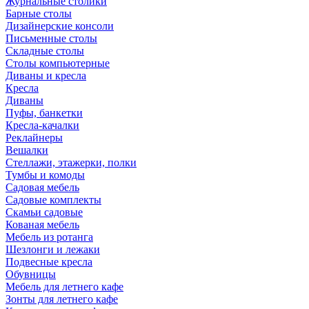
Журнальные столики
Барные столы
Дизайнерские консоли
Письменные столы
Складные столы
Столы компьютерные
Диваны и кресла
Кресла
Диваны
Пуфы, банкетки
Кресла-качалки
Реклайнеры
Вешалки
Стеллажи, этажерки, полки
Тумбы и комоды
Садовая мебель
Садовые комплекты
Скамьи садовые
Кованая мебель
Мебель из ротанга
Шезлонги и лежаки
Подвесные кресла
Обувницы
Мебель для летнего кафе
Зонты для летнего кафе