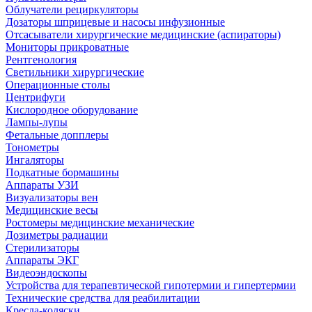
Облучатели рециркуляторы
Дозаторы шприцевые и насосы инфузионные
Отсасыватели хирургические медицинские (аспираторы)
Мониторы прикроватные
Рентгенология
Светильники хирургические
Операционные столы
Центрифуги
Кислородное оборудование
Лампы-лупы
Фетальные допплеры
Тонометры
Ингаляторы
Подкатные бормашины
Аппараты УЗИ
Визуализаторы вен
Медицинские весы
Ростомеры медицинские механические
Дозиметры радиации
Стерилизаторы
Аппараты ЭКГ
Видеоэндоскопы
Устройства для терапевтической гипотермии и гипертермии
Технические средства для реабилитации
Кресла-коляски