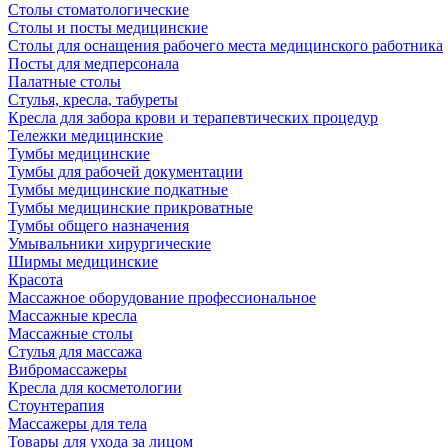
Столы стоматологические
Столы и посты медицинские
Столы для оснащения рабочего места медицинского работника
Посты для медперсонала
Палатные столы
Стулья, кресла, табуреты
Кресла для забора крови и терапевтических процедур
Тележки медицинские
Тумбы медицинские
Тумбы для рабочей документации
Тумбы медицинские подкатные
Тумбы медицинские прикроватные
Тумбы общего назначения
Умывальники хирургические
Ширмы медицинские
Красота
Массажное оборудование профессиональное
Массажные кресла
Массажные столы
Стулья для массажа
Вибромассажеры
Кресла для косметологии
Стоунтерапия
Массажеры для тела
Товары для ухода за лицом