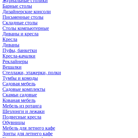
Журнальные столики
Барные столы
Дизайнерские консоли
Письменные столы
Складные столы
Столы компьютерные
Диваны и кресла
Кресла
Диваны
Пуфы, банкетки
Кресла-качалки
Реклайнеры
Вешалки
Стеллажи, этажерки, полки
Тумбы и комоды
Садовая мебель
Садовые комплекты
Скамьи садовые
Кованая мебель
Мебель из ротанга
Шезлонги и лежаки
Подвесные кресла
Обувницы
Мебель для летнего кафе
Зонты для летнего кафе