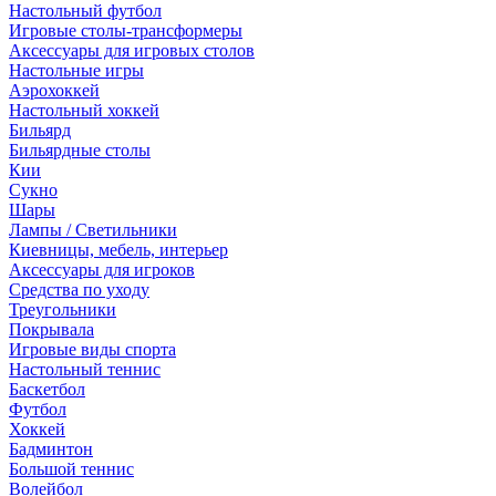
Настольный футбол
Игровые столы-трансформеры
Аксессуары для игровых столов
Настольные игры
Аэрохоккей
Настольный хоккей
Бильярд
Бильярдные столы
Кии
Сукно
Шары
Лампы / Светильники
Киевницы, мебель, интерьер
Аксессуары для игроков
Средства по уходу
Треугольники
Покрывала
Игровые виды спорта
Настольный теннис
Баскетбол
Футбол
Хоккей
Бадминтон
Большой теннис
Волейбол