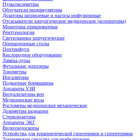
Пульсоксиметры
Облучатели рециркуляторы
Дозаторы шприцевые и насосы инфузионные
Отсасыватели хирургические медицинские (аспираторы)
Мониторы прикроватные
Рентгенология
Светильники хирургические
Операционные столы
Центрифуги
Кислородное оборудование
Лампы-лупы
Фетальные допплеры
Тонометры
Ингаляторы
Подкатные бормашины
Аппараты УЗИ
Визуализаторы вен
Медицинские весы
Ростомеры медицинские механические
Дозиметры радиации
Стерилизаторы
Аппараты ЭКГ
Видеоэндоскопы
Устройства для терапевтической гипотермии и гипертермии
Технические средства для реабилитации