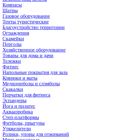
Компасы
Шатры
Газовое оборудование
Тенты туристические
Благоустройство территории
Ограждения
Скамейки
Перголы
Хозяйственное оборудование
Товары для дома и дачи
Тележки
Фитнес
Напольные покрытия для зала
Коврики и маты
Медицинболы и слэмболы
Скакалки
Перчатки для фитнеса
Эспандеры
Йога и пилатес
Аквааэробика
Степ-платформы
Фитболы, прыгуны
Утяжелители
Ролики, упоры для отжиманий
Мячи массажные