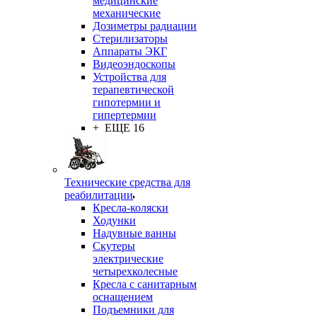
медицинские
механические
Дозиметры радиации
Стерилизаторы
Аппараты ЭКГ
Видеоэндоскопы
Устройства для
терапевтической
гипотермии и
гипертермии
+ ЕЩЕ 16
Технические средства для
реабилитации
Кресла-коляски
Ходунки
Надувные ванны
Скутеры
электрические
четырехколесные
Кресла с санитарным
оснащением
Подъемники для