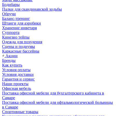
Бодибары
Палки для скандинавской ходьбы
Обручи
Баланс-тренинг
Штанги для аэробики
Хранение инветаря
Суппорта
Кинезио тейпы
Одежда для похудения
Сцены и подиумы
Каркасные бассейны
Акции
Бренды
Как купить
Условия оплаты
Условия доставки
Гарантия и сервис
Наши проекты
Офисная мебель
Поставка офисной мебели для бухгалтерского кабинета в
Самаре
Поставка офисной мебели для офтальмологической больницы
в Самаре
Спортивные товары