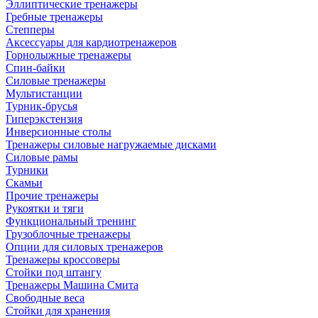
Эллиптические тренажеры
Гребные тренажеры
Степперы
Аксессуары для кардиотренажеров
Горнолыжные тренажеры
Спин-байки
Силовые тренажеры
Мультистанции
Турник-брусья
Гиперэкстензия
Инверсионные столы
Тренажеры силовые нагружаемые дисками
Силовые рамы
Турники
Скамьи
Прочие тренажеры
Рукоятки и тяги
Функциональный тренинг
Грузоблочные тренажеры
Опции для силовых тренажеров
Тренажеры кроссоверы
Стойки под штангу
Тренажеры Машина Смита
Свободные веса
Стойки для хранения