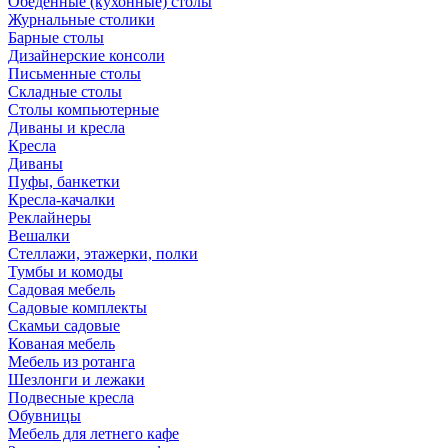
Обеденные (кухонные) столы
Журнальные столики
Барные столы
Дизайнерские консоли
Письменные столы
Складные столы
Столы компьютерные
Диваны и кресла
Кресла
Диваны
Пуфы, банкетки
Кресла-качалки
Реклайнеры
Вешалки
Стеллажи, этажерки, полки
Тумбы и комоды
Садовая мебель
Садовые комплекты
Скамьи садовые
Кованая мебель
Мебель из ротанга
Шезлонги и лежаки
Подвесные кресла
Обувницы
Мебель для летнего кафе