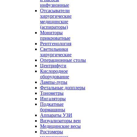
инфузионные
Отсасыватели
хирургические
медицинские
(аспираторы)
Мониторы
прикроватные
Рентгенология
Светильники
хирургические
Операционные столы
Центрифуги
Кислородное
оборудование
Лампы-лупы
Фетальные допплеры
Тонометры
Ингаляторы
Подкатные
бормашины
Аппараты УЗИ
Визуализаторы вен
Медицинские весы
Ростомеры