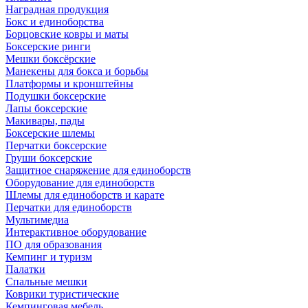
Наградная продукция
Бокс и единоборства
Борцовские ковры и маты
Боксерские ринги
Мешки боксёрские
Манекены для бокса и борьбы
Платформы и кронштейны
Подушки боксерские
Лапы боксерские
Макивары, пады
Боксерские шлемы
Перчатки боксерские
Груши боксерские
Защитное снаряжение для единоборств
Оборудование для единоборств
Шлемы для единоборств и карате
Перчатки для единоборств
Мультимедиа
Интерактивное оборудование
ПО для образования
Кемпинг и туризм
Палатки
Спальные мешки
Коврики туристические
Кемпинговая мебель