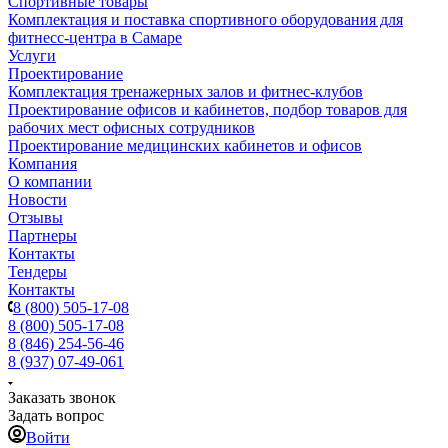
Спортивные товары
Комплектация и поставка спортивного оборудования для
фитнесс-центра в Самаре
Услуги
Проектирование
Комплектация тренажерных залов и фитнес-клубов
Проектирование офисов и кабинетов, подбор товаров для
рабочих мест офисных сотрудников
Проектирование медицинских кабинетов и офисов
Компания
О компании
Новости
Отзывы
Партнеры
Контакты
Тендеры
Контакты
8 (800) 505-17-08
8 (800) 505-17-08
8 (846) 254-56-46
8 (937) 07-49-061
Заказать звонок
Задать вопрос
Войти