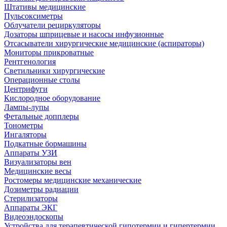
Штативы медицинские
Пульсоксиметры
Облучатели рециркуляторы
Дозаторы шприцевые и насосы инфузионные
Отсасыватели хирургические медицинские (аспираторы)
Мониторы прикроватные
Рентгенология
Светильники хирургические
Операционные столы
Центрифуги
Кислородное оборудование
Лампы-лупы
Фетальные допплеры
Тонометры
Ингаляторы
Подкатные бормашины
Аппараты УЗИ
Визуализаторы вен
Медицинские весы
Ростомеры медицинские механические
Дозиметры радиации
Стерилизаторы
Аппараты ЭКГ
Видеоэндоскопы
Устройства для терапевтической гипотермии и гипертермии