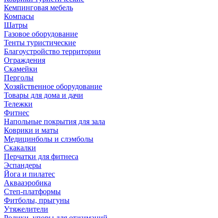
Кемпинговая мебель
Компасы
Шатры
Газовое оборудование
Тенты туристические
Благоустройство территории
Ограждения
Скамейки
Перголы
Хозяйственное оборудование
Товары для дома и дачи
Тележки
Фитнес
Напольные покрытия для зала
Коврики и маты
Медицинболы и слэмболы
Скакалки
Перчатки для фитнеса
Эспандеры
Йога и пилатес
Аквааэробика
Степ-платформы
Фитболы, прыгуны
Утяжелители
Ролики, упоры для отжиманий