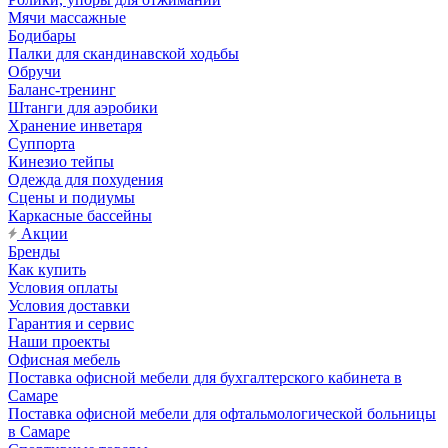
Мячи массажные
Бодибары
Палки для скандинавской ходьбы
Обручи
Баланс-тренинг
Штанги для аэробики
Хранение инветаря
Суппорта
Кинезио тейпы
Одежда для похудения
Сцены и подиумы
Каркасные бассейны
Акции
Бренды
Как купить
Условия оплаты
Условия доставки
Гарантия и сервис
Наши проекты
Офисная мебель
Поставка офисной мебели для бухгалтерского кабинета в
Самаре
Поставка офисной мебели для офтальмологической больницы
в Самаре