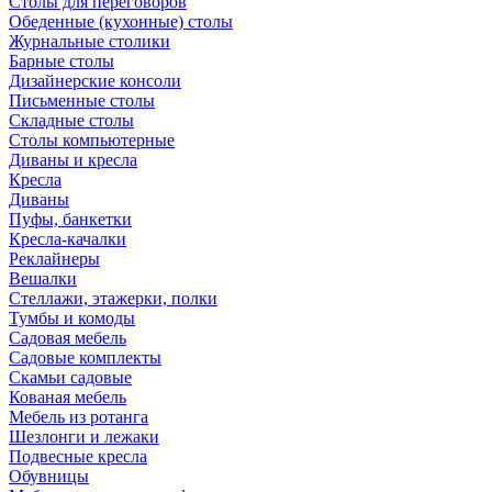
Столы для переговоров
Обеденные (кухонные) столы
Журнальные столики
Барные столы
Дизайнерские консоли
Письменные столы
Складные столы
Столы компьютерные
Диваны и кресла
Кресла
Диваны
Пуфы, банкетки
Кресла-качалки
Реклайнеры
Вешалки
Стеллажи, этажерки, полки
Тумбы и комоды
Садовая мебель
Садовые комплекты
Скамьи садовые
Кованая мебель
Мебель из ротанга
Шезлонги и лежаки
Подвесные кресла
Обувницы