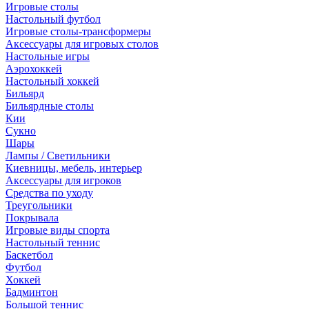
Игровые столы
Настольный футбол
Игровые столы-трансформеры
Аксессуары для игровых столов
Настольные игры
Аэрохоккей
Настольный хоккей
Бильярд
Бильярдные столы
Кии
Сукно
Шары
Лампы / Светильники
Киевницы, мебель, интерьер
Аксессуары для игроков
Средства по уходу
Треугольники
Покрывала
Игровые виды спорта
Настольный теннис
Баскетбол
Футбол
Хоккей
Бадминтон
Большой теннис