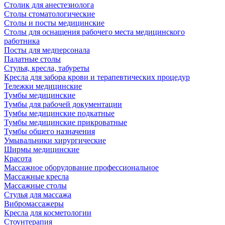
Столик для анестезиолога
Столы стоматологические
Столы и посты медицинские
Столы для оснащения рабочего места медицинского
работника
Посты для медперсонала
Палатные столы
Стулья, кресла, табуреты
Кресла для забора крови и терапевтических процедур
Тележки медицинские
Тумбы медицинские
Тумбы для рабочей документации
Тумбы медицинские подкатные
Тумбы медицинские прикроватные
Тумбы общего назначения
Умывальники хирургические
Ширмы медицинские
Красота
Массажное оборудование профессиональное
Массажные кресла
Массажные столы
Стулья для массажа
Вибромассажеры
Кресла для косметологии
Стоунтерапия