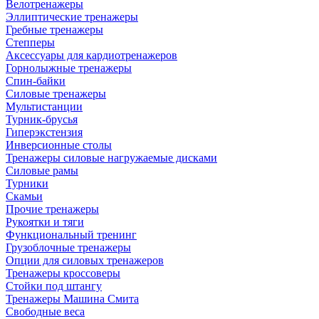
Велотренажеры
Эллиптические тренажеры
Гребные тренажеры
Степперы
Аксессуары для кардиотренажеров
Горнолыжные тренажеры
Спин-байки
Силовые тренажеры
Мультистанции
Турник-брусья
Гиперэкстензия
Инверсионные столы
Тренажеры силовые нагружаемые дисками
Силовые рамы
Турники
Скамьи
Прочие тренажеры
Рукоятки и тяги
Функциональный тренинг
Грузоблочные тренажеры
Опции для силовых тренажеров
Тренажеры кроссоверы
Стойки под штангу
Тренажеры Машина Смита
Свободные веса