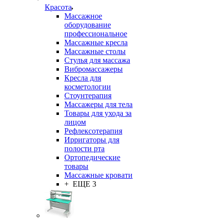
Красота
Массажное
оборудование
профессиональное
Массажные кресла
Массажные столы
Стулья для массажа
Вибромассажеры
Кресла для
косметологии
Стоунтерапия
Массажеры для тела
Товары для ухода за
лицом
Рефлексотерапия
Ирригаторы для
полости рта
Ортопедические
товары
Массажные кровати
+ ЕЩЕ 3