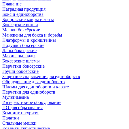
Плавание
Наградная продукция
Бокс и единоборства
Борцовские ковры и маты
Боксерские ринги
Мешки боксёрские
Манекены для бокса и борьбы
Платформы и кронштейны
Подушки боксерские
Лапы боксерские
Макивары, пады
Боксерские шлемы
Перчатки боксерские
Груши боксерские
Защитное снаряжение для единоборств
Оборудование для единоборств
Шлемы для единоборств и карате
Перчатки для единоборств
Мультимедиа
Интерактивное оборудование
ПО для образования
Кемпинг и туризм
Палатки
Спальные мешки
Коврики туристические