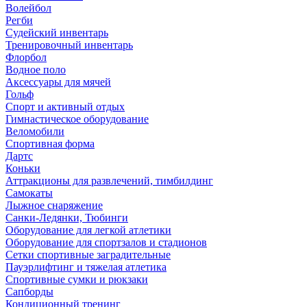
Волейбол
Регби
Судейский инвентарь
Тренировочный инвентарь
Флорбол
Водное поло
Аксессуары для мячей
Гольф
Спорт и активный отдых
Гимнастическое оборудование
Веломобили
Спортивная форма
Дартс
Коньки
Аттракционы для развлечений, тимбилдинг
Самокаты
Лыжное снаряжение
Санки-Ледянки, Тюбинги
Оборудование для легкой атлетики
Оборудование для спортзалов и стадионов
Сетки спортивные заградительные
Пауэрлифтинг и тяжелая атлетика
Спортивные сумки и рюкзаки
Сапборды
Кондиционный тренинг