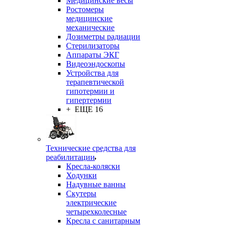
Медицинские весы
Ростомеры
медицинские
механические
Дозиметры радиации
Стерилизаторы
Аппараты ЭКГ
Видеоэндоскопы
Устройства для
терапевтической
гипотермии и
гипертермии
+ ЕЩЕ 16
Технические средства для
реабилитации
Кресла-коляски
Ходунки
Надувные ванны
Скутеры
электрические
четырехколесные
Кресла с санитарным