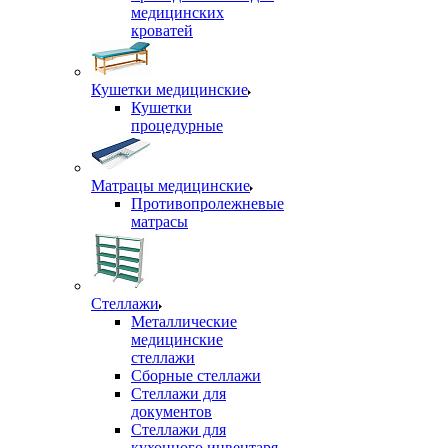
медицинских
кроватей
Кушетки медицинские
Кушетки
процедурные
Матрацы медицинские
Противопролежневые
матрасы
Стеллажи
Металлические
медицинские
стеллажи
Сборные стеллажи
Стеллажи для
документов
Стеллажи для
кухонного инвентаря