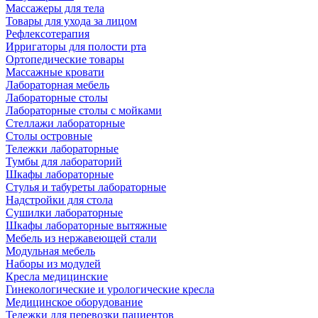
Массажеры для тела
Товары для ухода за лицом
Рефлексотерапия
Ирригаторы для полости рта
Ортопедические товары
Массажные кровати
Лабораторная мебель
Лабораторные столы
Лабораторные столы с мойками
Стеллажи лабораторные
Столы островные
Тележки лабораторные
Тумбы для лабораторий
Шкафы лабораторные
Стулья и табуреты лабораторные
Надстройки для стола
Сушилки лабораторные
Шкафы лабораторные вытяжные
Мебель из нержавеющей стали
Модульная мебель
Наборы из модулей
Кресла медицинские
Гинекологические и урологические кресла
Медицинское оборудование
Тележки для перевозки пациентов