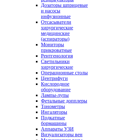
Дозаторы шприцевые
и насосы
инфузионные
Отсасыватели
хирургические
медицинские
(аспираторы)
Мониторы
прикроватные
Рентгенология
Светильники
хирургические
Операционные столы
Центрифуги
Кислородное
оборудование
Лампы-лупы
Фетальные допплеры
Тонометры
Ингаляторы
Подкатные
бормашины
Аппараты УЗИ
Визуализаторы вен