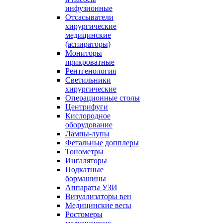
инфузионные
Отсасыватели
хирургические
медицинские
(аспираторы)
Мониторы
прикроватные
Рентгенология
Светильники
хирургические
Операционные столы
Центрифуги
Кислородное
оборудование
Лампы-лупы
Фетальные допплеры
Тонометры
Ингаляторы
Подкатные
бормашины
Аппараты УЗИ
Визуализаторы вен
Медицинские весы
Ростомеры