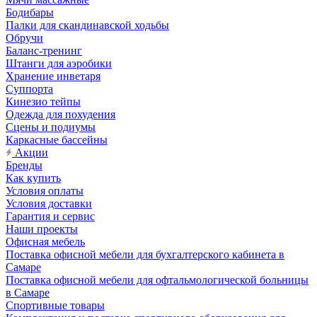
Бодибары
Палки для скандинавской ходьбы
Обручи
Баланс-тренинг
Штанги для аэробики
Хранение инветаря
Суппорта
Кинезио тейпы
Одежда для похудения
Сцены и подиумы
Каркасные бассейны
Акции
Бренды
Как купить
Условия оплаты
Условия доставки
Гарантия и сервис
Наши проекты
Офисная мебель
Поставка офисной мебели для бухгалтерского кабинета в
Самаре
Поставка офисной мебели для офтальмологической больницы
в Самаре
Спортивные товары