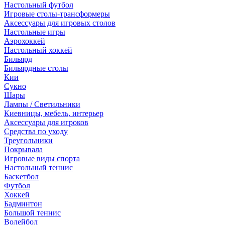
Настольный футбол
Игровые столы-трансформеры
Аксессуары для игровых столов
Настольные игры
Аэрохоккей
Настольный хоккей
Бильярд
Бильярдные столы
Кии
Сукно
Шары
Лампы / Светильники
Киевницы, мебель, интерьер
Аксессуары для игроков
Средства по уходу
Треугольники
Покрывала
Игровые виды спорта
Настольный теннис
Баскетбол
Футбол
Хоккей
Бадминтон
Большой теннис
Волейбол