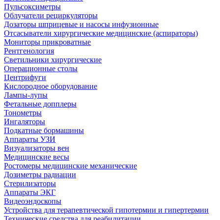
Пульсоксиметры
Облучатели рециркуляторы
Дозаторы шприцевые и насосы инфузионные
Отсасыватели хирургические медицинские (аспираторы)
Мониторы прикроватные
Рентгенология
Светильники хирургические
Операционные столы
Центрифуги
Кислородное оборудование
Лампы-лупы
Фетальные допплеры
Тонометры
Ингаляторы
Подкатные бормашины
Аппараты УЗИ
Визуализаторы вен
Медицинские весы
Ростомеры медицинские механические
Дозиметры радиации
Стерилизаторы
Аппараты ЭКГ
Видеоэндоскопы
Устройства для терапевтической гипотермии и гипертермии
Технические средства для реабилитации