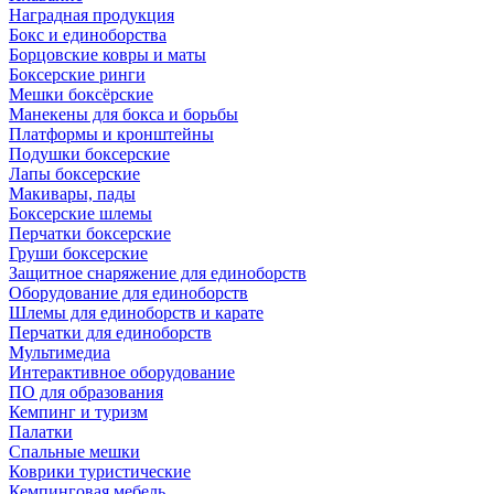
Наградная продукция
Бокс и единоборства
Борцовские ковры и маты
Боксерские ринги
Мешки боксёрские
Манекены для бокса и борьбы
Платформы и кронштейны
Подушки боксерские
Лапы боксерские
Макивары, пады
Боксерские шлемы
Перчатки боксерские
Груши боксерские
Защитное снаряжение для единоборств
Оборудование для единоборств
Шлемы для единоборств и карате
Перчатки для единоборств
Мультимедиа
Интерактивное оборудование
ПО для образования
Кемпинг и туризм
Палатки
Спальные мешки
Коврики туристические
Кемпинговая мебель