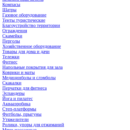
Компасы
Шатры
Газовое оборудование
Тенты туристические
Благоустройство территории
Ограждения
Скамейки
Перголы
Хозяйственное оборудование
Товары для дома и дачи
Тележки
Фитнес
Напольные покрытия для зала
Коврики и маты
Медицинболы и слэмболы
Скакалки
Перчатки для фитнеса
Эспандеры
Йога и пилатес
Аквааэробика
Степ-платформы
Фитболы, прыгуны
Утяжелители
Ролики, упоры для отжиманий
Мячи массажные