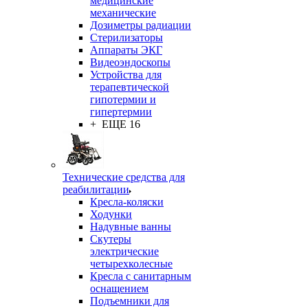
медицинские
механические
Дозиметры радиации
Стерилизаторы
Аппараты ЭКГ
Видеоэндоскопы
Устройства для
терапевтической
гипотермии и
гипертермии
+ ЕЩЕ 16
Технические средства для
реабилитации
Кресла-коляски
Ходунки
Надувные ванны
Скутеры
электрические
четырехколесные
Кресла с санитарным
оснащением
Подъемники для