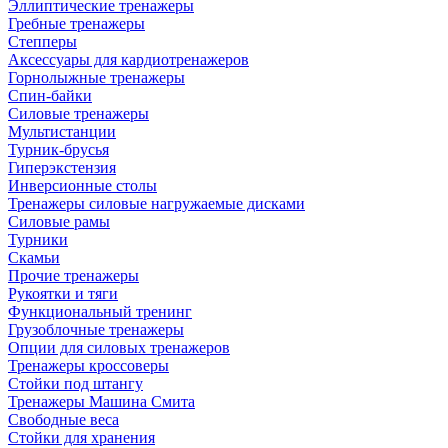
Эллиптические тренажеры
Гребные тренажеры
Степперы
Аксессуары для кардиотренажеров
Горнолыжные тренажеры
Спин-байки
Силовые тренажеры
Мультистанции
Турник-брусья
Гиперэкстензия
Инверсионные столы
Тренажеры силовые нагружаемые дисками
Силовые рамы
Турники
Скамьи
Прочие тренажеры
Рукоятки и тяги
Функциональный тренинг
Грузоблочные тренажеры
Опции для силовых тренажеров
Тренажеры кроссоверы
Стойки под штангу
Тренажеры Машина Смита
Свободные веса
Стойки для хранения