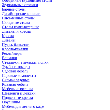
Обеденные (кухонные) столы
Журнальные столики
Барные столы
Дизайнерские консоли
Письменные столы
Складные столы
Столы компьютерные
Диваны и кресла
Кресла
Диваны
Пуфы, банкетки
Кресла-качалки
Реклайнеры
Вешалки
Стеллажи, этажерки, полки
Тумбы и комоды
Садовая мебель
Садовые комплекты
Скамьи садовые
Кованая мебель
Мебель из ротанга
Шезлонги и лежаки
Подвесные кресла
Обувницы
Мебель для летнего кафе