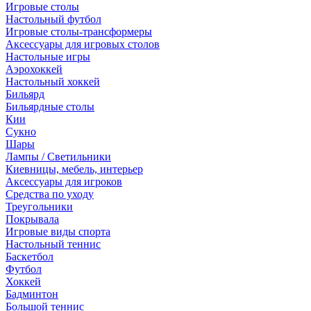
Игровые столы
Настольный футбол
Игровые столы-трансформеры
Аксессуары для игровых столов
Настольные игры
Аэрохоккей
Настольный хоккей
Бильярд
Бильярдные столы
Кии
Сукно
Шары
Лампы / Светильники
Киевницы, мебель, интерьер
Аксессуары для игроков
Средства по уходу
Треугольники
Покрывала
Игровые виды спорта
Настольный теннис
Баскетбол
Футбол
Хоккей
Бадминтон
Большой теннис