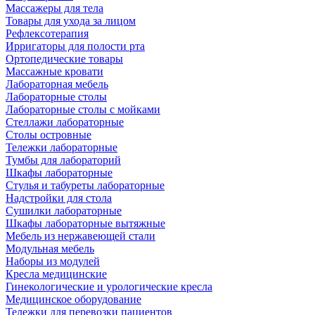
Массажеры для тела
Товары для ухода за лицом
Рефлексотерапия
Ирригаторы для полости рта
Ортопедические товары
Массажные кровати
Лабораторная мебель
Лабораторные столы
Лабораторные столы с мойками
Стеллажи лабораторные
Столы островные
Тележки лабораторные
Тумбы для лабораторий
Шкафы лабораторные
Стулья и табуреты лабораторные
Надстройки для стола
Сушилки лабораторные
Шкафы лабораторные вытяжные
Мебель из нержавеющей стали
Модульная мебель
Наборы из модулей
Кресла медицинские
Гинекологические и урологические кресла
Медицинское оборудование
Тележки для перевозки пациентов