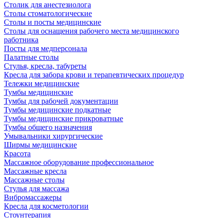
Столик для анестезиолога
Столы стоматологические
Столы и посты медицинские
Столы для оснащения рабочего места медицинского
работника
Посты для медперсонала
Палатные столы
Стулья, кресла, табуреты
Кресла для забора крови и терапевтических процедур
Тележки медицинские
Тумбы медицинские
Тумбы для рабочей документации
Тумбы медицинские подкатные
Тумбы медицинские прикроватные
Тумбы общего назначения
Умывальники хирургические
Ширмы медицинские
Красота
Массажное оборудование профессиональное
Массажные кресла
Массажные столы
Стулья для массажа
Вибромассажеры
Кресла для косметологии
Стоунтерапия