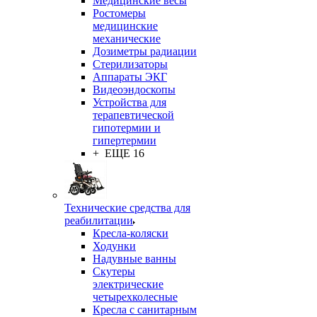
Медицинские весы
Ростомеры
медицинские
механические
Дозиметры радиации
Стерилизаторы
Аппараты ЭКГ
Видеоэндоскопы
Устройства для
терапевтической
гипотермии и
гипертермии
+ ЕЩЕ 16
Технические средства для
реабилитации
Кресла-коляски
Ходунки
Надувные ванны
Скутеры
электрические
четырехколесные
Кресла с санитарным