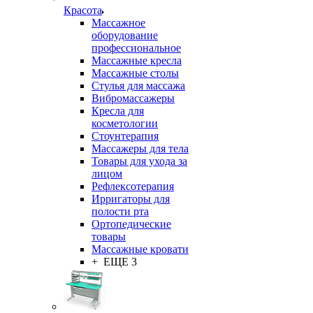
Красота
Массажное
оборудование
профессиональное
Массажные кресла
Массажные столы
Стулья для массажа
Вибромассажеры
Кресла для
косметологии
Стоунтерапия
Массажеры для тела
Товары для ухода за
лицом
Рефлексотерапия
Ирригаторы для
полости рта
Ортопедические
товары
Массажные кровати
+ ЕЩЕ 3