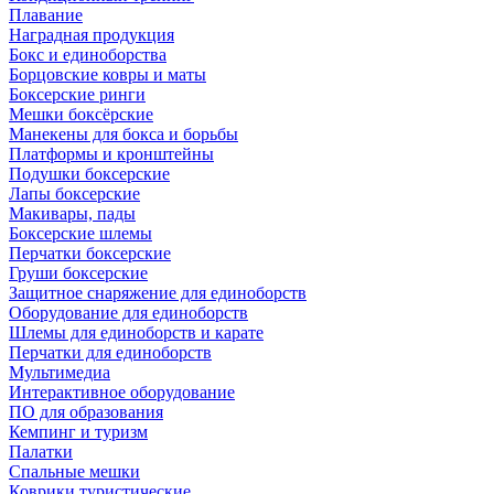
Плавание
Наградная продукция
Бокс и единоборства
Борцовские ковры и маты
Боксерские ринги
Мешки боксёрские
Манекены для бокса и борьбы
Платформы и кронштейны
Подушки боксерские
Лапы боксерские
Макивары, пады
Боксерские шлемы
Перчатки боксерские
Груши боксерские
Защитное снаряжение для единоборств
Оборудование для единоборств
Шлемы для единоборств и карате
Перчатки для единоборств
Мультимедиа
Интерактивное оборудование
ПО для образования
Кемпинг и туризм
Палатки
Спальные мешки
Коврики туристические