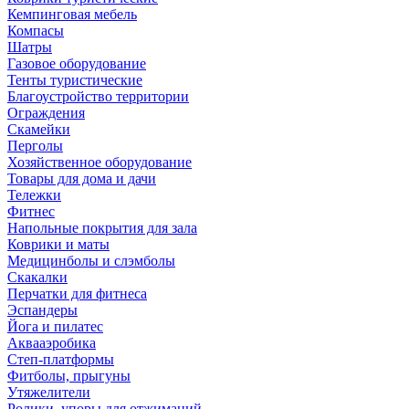
Кемпинговая мебель
Компасы
Шатры
Газовое оборудование
Тенты туристические
Благоустройство территории
Ограждения
Скамейки
Перголы
Хозяйственное оборудование
Товары для дома и дачи
Тележки
Фитнес
Напольные покрытия для зала
Коврики и маты
Медицинболы и слэмболы
Скакалки
Перчатки для фитнеса
Эспандеры
Йога и пилатес
Аквааэробика
Степ-платформы
Фитболы, прыгуны
Утяжелители
Ролики, упоры для отжиманий