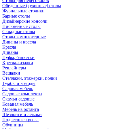
Столы для переговоров
Обеденные (кухонные) столы
Журнальные столики
Барные столы
Дизайнерские консоли
Письменные столы
Складные столы
Столы компьютерные
Диваны и кресла
Кресла
Диваны
Пуфы, банкетки
Кресла-качалки
Реклайнеры
Вешалки
Стеллажи, этажерки, полки
Тумбы и комоды
Садовая мебель
Садовые комплекты
Скамьи садовые
Кованая мебель
Мебель из ротанга
Шезлонги и лежаки
Подвесные кресла
Обувницы