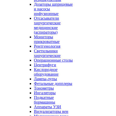
Дозаторы шприцевые
и насосы
инфузионные
Отсасыватели
хирургические
медицинские
(аспираторы)
Мониторы
прикроватные
Рентгенология
Светильники
хирургические
Операционные столы
Центрифуги
Кислородное
оборудование
Лампы-лупы
Фетальные допплеры
Тонометры
Ингаляторы
Подкатные
бормашины
Аппараты УЗИ
Визуализаторы вен