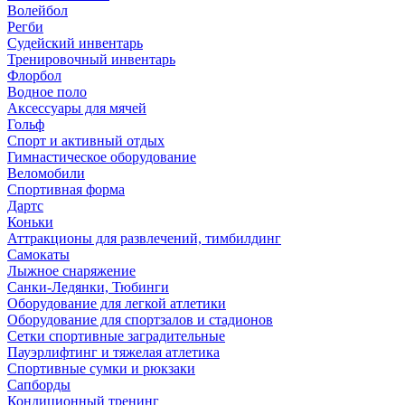
Волейбол
Регби
Судейский инвентарь
Тренировочный инвентарь
Флорбол
Водное поло
Аксессуары для мячей
Гольф
Спорт и активный отдых
Гимнастическое оборудование
Веломобили
Спортивная форма
Дартс
Коньки
Аттракционы для развлечений, тимбилдинг
Самокаты
Лыжное снаряжение
Санки-Ледянки, Тюбинги
Оборудование для легкой атлетики
Оборудование для спортзалов и стадионов
Сетки спортивные заградительные
Пауэрлифтинг и тяжелая атлетика
Спортивные сумки и рюкзаки
Сапборды
Кондиционный тренинг