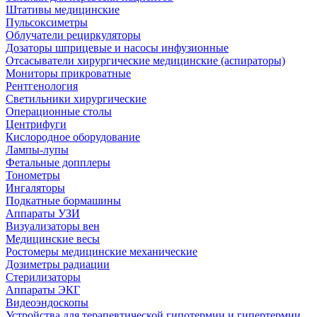
Штативы медицинские
Пульсоксиметры
Облучатели рециркуляторы
Дозаторы шприцевые и насосы инфузионные
Отсасыватели хирургические медицинские (аспираторы)
Мониторы прикроватные
Рентгенология
Светильники хирургические
Операционные столы
Центрифуги
Кислородное оборудование
Лампы-лупы
Фетальные допплеры
Тонометры
Ингаляторы
Подкатные бормашины
Аппараты УЗИ
Визуализаторы вен
Медицинские весы
Ростомеры медицинские механические
Дозиметры радиации
Стерилизаторы
Аппараты ЭКГ
Видеоэндоскопы
Устройства для терапевтической гипотермии и гипертермии