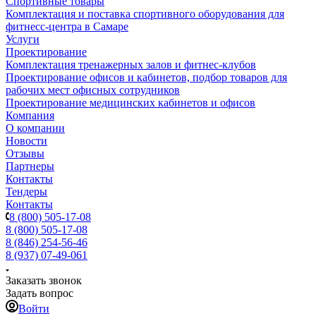
Спортивные товары
Комплектация и поставка спортивного оборудования для
фитнесс-центра в Самаре
Услуги
Проектирование
Комплектация тренажерных залов и фитнес-клубов
Проектирование офисов и кабинетов, подбор товаров для
рабочих мест офисных сотрудников
Проектирование медицинских кабинетов и офисов
Компания
О компании
Новости
Отзывы
Партнеры
Контакты
Тендеры
Контакты
8 (800) 505-17-08
8 (800) 505-17-08
8 (846) 254-56-46
8 (937) 07-49-061
Заказать звонок
Задать вопрос
Войти