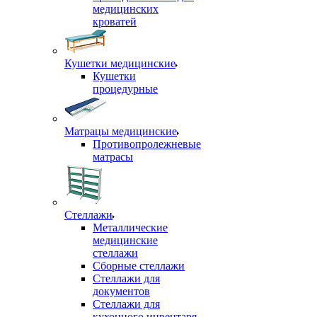
медицинских
кроватей
Кушетки медицинские
Кушетки
процедурные
Матрацы медицинские
Противопролежневые
матрасы
Стеллажи
Металлические
медицинские
стеллажи
Сборные стеллажи
Стеллажи для
документов
Стеллажи для
кухонного инвентаря