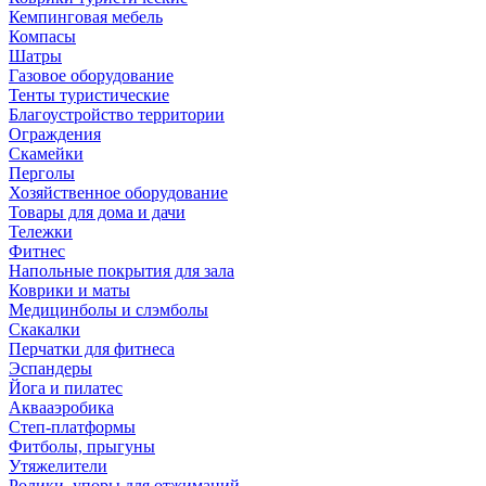
Кемпинговая мебель
Компасы
Шатры
Газовое оборудование
Тенты туристические
Благоустройство территории
Ограждения
Скамейки
Перголы
Хозяйственное оборудование
Товары для дома и дачи
Тележки
Фитнес
Напольные покрытия для зала
Коврики и маты
Медицинболы и слэмболы
Скакалки
Перчатки для фитнеса
Эспандеры
Йога и пилатес
Аквааэробика
Степ-платформы
Фитболы, прыгуны
Утяжелители
Ролики, упоры для отжиманий