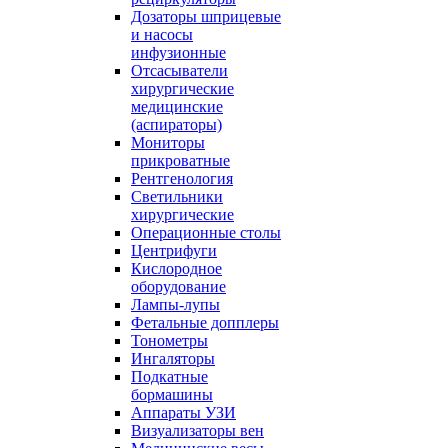
Дозаторы шприцевые
и насосы
инфузионные
Отсасыватели
хирургические
медицинские
(аспираторы)
Мониторы
прикроватные
Рентгенология
Светильники
хирургические
Операционные столы
Центрифуги
Кислородное
оборудование
Лампы-лупы
Фетальные допплеры
Тонометры
Ингаляторы
Подкатные
бормашины
Аппараты УЗИ
Визуализаторы вен