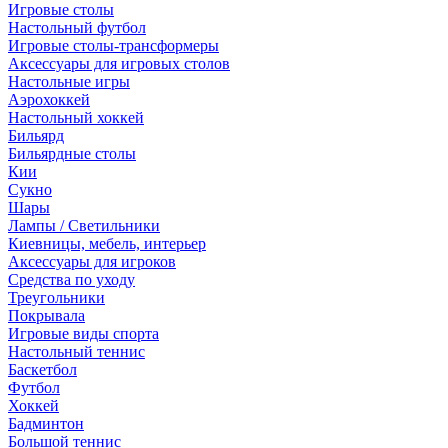
Игровые столы
Настольный футбол
Игровые столы-трансформеры
Аксессуары для игровых столов
Настольные игры
Аэрохоккей
Настольный хоккей
Бильярд
Бильярдные столы
Кии
Сукно
Шары
Лампы / Светильники
Киевницы, мебель, интерьер
Аксессуары для игроков
Средства по уходу
Треугольники
Покрывала
Игровые виды спорта
Настольный теннис
Баскетбол
Футбол
Хоккей
Бадминтон
Большой теннис