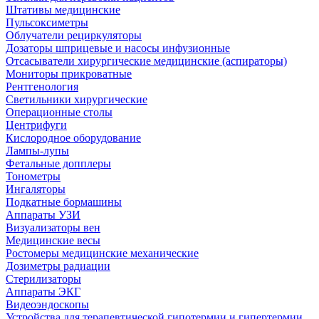
Штативы медицинские
Пульсоксиметры
Облучатели рециркуляторы
Дозаторы шприцевые и насосы инфузионные
Отсасыватели хирургические медицинские (аспираторы)
Мониторы прикроватные
Рентгенология
Светильники хирургические
Операционные столы
Центрифуги
Кислородное оборудование
Лампы-лупы
Фетальные допплеры
Тонометры
Ингаляторы
Подкатные бормашины
Аппараты УЗИ
Визуализаторы вен
Медицинские весы
Ростомеры медицинские механические
Дозиметры радиации
Стерилизаторы
Аппараты ЭКГ
Видеоэндоскопы
Устройства для терапевтической гипотермии и гипертермии