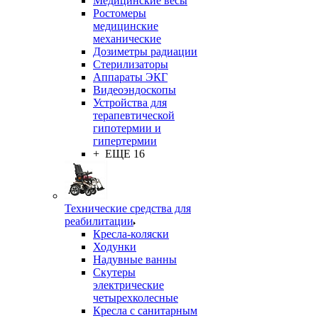
Медицинские весы
Ростомеры
медицинские
механические
Дозиметры радиации
Стерилизаторы
Аппараты ЭКГ
Видеоэндоскопы
Устройства для
терапевтической
гипотермии и
гипертермии
+ ЕЩЕ 16
Технические средства для
реабилитации
Кресла-коляски
Ходунки
Надувные ванны
Скутеры
электрические
четырехколесные
Кресла с санитарным