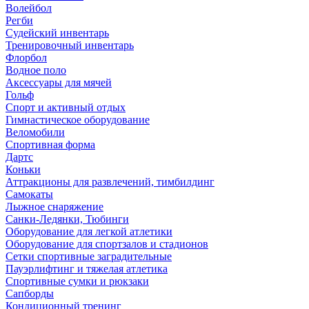
Волейбол
Регби
Судейский инвентарь
Тренировочный инвентарь
Флорбол
Водное поло
Аксессуары для мячей
Гольф
Спорт и активный отдых
Гимнастическое оборудование
Веломобили
Спортивная форма
Дартс
Коньки
Аттракционы для развлечений, тимбилдинг
Самокаты
Лыжное снаряжение
Санки-Ледянки, Тюбинги
Оборудование для легкой атлетики
Оборудование для спортзалов и стадионов
Сетки спортивные заградительные
Пауэрлифтинг и тяжелая атлетика
Спортивные сумки и рюкзаки
Сапборды
Кондиционный тренинг