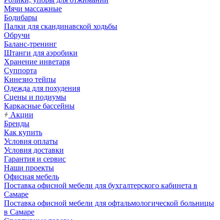
Мячи массажные
Бодибары
Палки для скандинавской ходьбы
Обручи
Баланс-тренинг
Штанги для аэробики
Хранение инветаря
Суппорта
Кинезио тейпы
Одежда для похудения
Сцены и подиумы
Каркасные бассейны
Акции
Бренды
Как купить
Условия оплаты
Условия доставки
Гарантия и сервис
Наши проекты
Офисная мебель
Поставка офисной мебели для бухгалтерского кабинета в
Самаре
Поставка офисной мебели для офтальмологической больницы
в Самаре