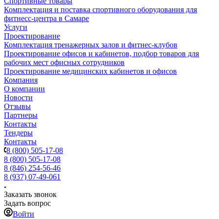
Спортивные товары
Комплектация и поставка спортивного оборудования для
фитнесс-центра в Самаре
Услуги
Проектирование
Комплектация тренажерных залов и фитнес-клубов
Проектирование офисов и кабинетов, подбор товаров для
рабочих мест офисных сотрудников
Проектирование медицинских кабинетов и офисов
Компания
О компании
Новости
Отзывы
Партнеры
Контакты
Тендеры
Контакты
8 (800) 505-17-08
8 (800) 505-17-08
8 (846) 254-56-46
8 (937) 07-49-061
Заказать звонок
Задать вопрос
Войти