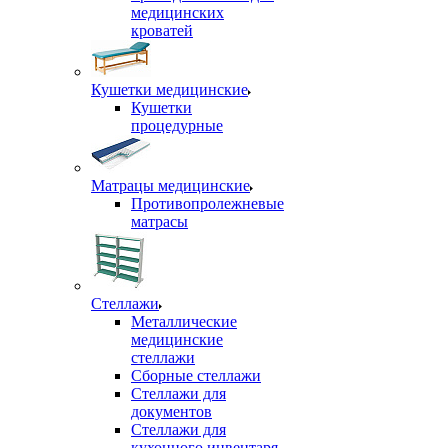
медицинских
кроватей
Кушетки медицинские
Кушетки
процедурные
Матрацы медицинские
Противопролежневые
матрасы
Стеллажи
Металлические
медицинские
стеллажи
Сборные стеллажи
Стеллажи для
документов
Стеллажи для
кухонного инвентаря