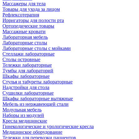
Массажеры для тела
Товары для ухода за лицом
Рефлексотерапия
Ирригаторы для полости рта
Ортопедические товары
Массажные кровати
Лабораторная мебель
Лабораторные столы
Лабораторные столы с мойками
Стеллажи лабораторные
Столы островные
Тележки лабораторные
Тумбы для лабораторий
Шкафы лабораторные
Стулья и табуреты лабораторные
Надстройки для стола
Сушилки лабораторные
Шкафы лабораторные вытяжные
Мебель из нержавеющей стали
Модульная мебель
Наборы из модулей
Кресла медицинские
Гинекологические и урологические кресла
Медицинское оборудование
Тележки для перевозки пациентов