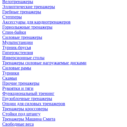
Велотренажеры
Эллиптические тренажеры
Гребные тренажеры
Степперы
Аксессуары для кардиотренажеров
Горнолыжные тренажеры
Спин-байки
Силовые тренажеры
Мультистанции
Турник-брусья
Гиперэкстензия
Инверсионные столы
Тренажеры силовые нагружаемые дисками
Силовые рамы
Турники
Скамьи
Прочие тренажеры
Рукоятки и тяги
Функциональный тренинг
Грузоблочные тренажеры
Опции для силовых тренажеров
Тренажеры кроссоверы
Стойки под штангу
Тренажеры Машина Смита
Свободные веса