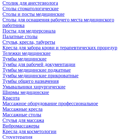
Столик для анестезиолога
Столы стоматологические
Столы и посты медицинские
Столы для оснащения рабочего места медицинского
работника
Посты для медперсонала
Палатные столы
Стулья, кресла, табуреты
Кресла для забора крови и терапевтических процедур
Тележки медицинские
Тумбы медицинские
Тумбы для рабочей документации
Тумбы медицинские подкатные
Тумбы медицинские прикроватные
Тумбы общего назначения
Умывальники хирургические
Ширмы медицинские
Красота
Массажное оборудование профессиональное
Массажные кресла
Массажные столы
Стулья для массажа
Вибромассажеры
Кресла для косметологии
Стоунтерапия