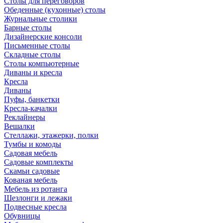
Столы для переговоров
Обеденные (кухонные) столы
Журнальные столики
Барные столы
Дизайнерские консоли
Письменные столы
Складные столы
Столы компьютерные
Диваны и кресла
Кресла
Диваны
Пуфы, банкетки
Кресла-качалки
Реклайнеры
Вешалки
Стеллажи, этажерки, полки
Тумбы и комоды
Садовая мебель
Садовые комплекты
Скамьи садовые
Кованая мебель
Мебель из ротанга
Шезлонги и лежаки
Подвесные кресла
Обувницы