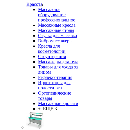
Красота
Массажное
оборудование
профессиональное
Массажные кресла
Массажные столы
Стулья для массажа
Вибромассажеры
Кресла для
косметологии
Стоунтерапия
Массажеры для тела
Товары для ухода за
лицом
Рефлексотерапия
Ирригаторы для
полости рта
Ортопедические
товары
Массажные кровати
+ ЕЩЕ 3