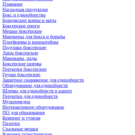
Плавание
Наградная продукция
Бокс и единоборства
Борцовские ковры и маты
Боксерские ринги
Мешки боксёрские
Манекены для бокса и борьбы
Платформы и кронштейны
Подушки боксерские
Лапы боксерские
Макивары, пады
Боксерские шлемы
Перчатки боксерские
Груши боксерские
Защитное снаряжение для единоборств
Оборудование для единоборств
Шлемы для единоборств и карате
Перчатки для единоборств
Мультимедиа
Интерактивное оборудование
ПО для образования
Кемпинг и туризм
Палатки
Спальные мешки
Коврики туристические