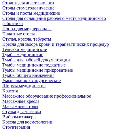
Столик для анестезиолога
Столы стоматологические
Столы и посты медицинские
Столы для оснащения рабочего места медицинского
работника
Посты для медперсонала
Палатные столы
Стулья, кресла, табуреты
Кресла для забора крови и терапевтических процедур
Тележки медицинские
Тумбы медицинские
Тумбы для рабочей документации
Тумбы медицинские подкатные
Тумбы медицинские прикроватные
Тумбы общего назначения
Умывальники хирургические
Ширмы медицинские
Красота
Массажное оборудование профессиональное
Массажные кресла
Массажные столы
Стулья для массажа
Вибромассажеры
Кресла для косметологии
Стоунтерапия