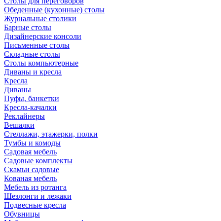
Столы для переговоров
Обеденные (кухонные) столы
Журнальные столики
Барные столы
Дизайнерские консоли
Письменные столы
Складные столы
Столы компьютерные
Диваны и кресла
Кресла
Диваны
Пуфы, банкетки
Кресла-качалки
Реклайнеры
Вешалки
Стеллажи, этажерки, полки
Тумбы и комоды
Садовая мебель
Садовые комплекты
Скамьи садовые
Кованая мебель
Мебель из ротанга
Шезлонги и лежаки
Подвесные кресла
Обувницы