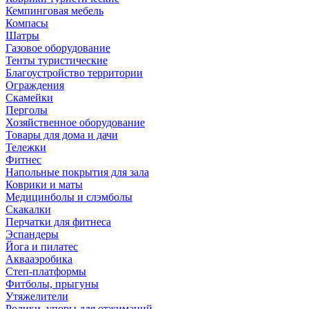
Кемпинговая мебель
Компасы
Шатры
Газовое оборудование
Тенты туристические
Благоустройство территории
Ограждения
Скамейки
Перголы
Хозяйственное оборудование
Товары для дома и дачи
Тележки
Фитнес
Напольные покрытия для зала
Коврики и маты
Медицинболы и слэмболы
Скакалки
Перчатки для фитнеса
Эспандеры
Йога и пилатес
Аквааэробика
Степ-платформы
Фитболы, прыгуны
Утяжелители
Ролики, упоры для отжиманий