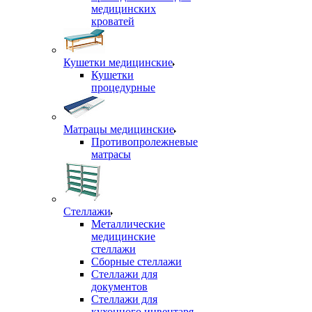
медицинских
кроватей
Кушетки медицинские
Кушетки
процедурные
Матрацы медицинские
Противопролежневые
матрасы
Стеллажи
Металлические
медицинские
стеллажи
Сборные стеллажи
Стеллажи для
документов
Стеллажи для
кухонного инвентаря