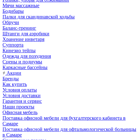
Мячи массажные
Бодибары
Палки для скандинавской ходьбы
Обручи
Баланс-тренинг
Штанги для аэробики
Хранение инветаря
Суппорта
Кинезио тейпы
Одежда для похудения
Сцены и подиумы
Каркасные бассейны
Акции
Бренды
Как купить
Условия оплаты
Условия доставки
Гарантия и сервис
Наши проекты
Офисная мебель
Поставка офисной мебели для бухгалтерского кабинета в
Самаре
Поставка офисной мебели для офтальмологической больницы
в Самаре