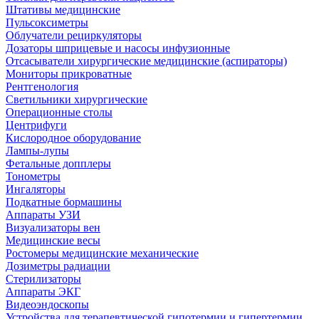
Штативы медицинские
Пульсоксиметры
Облучатели рециркуляторы
Дозаторы шприцевые и насосы инфузионные
Отсасыватели хирургические медицинские (аспираторы)
Мониторы прикроватные
Рентгенология
Светильники хирургические
Операционные столы
Центрифуги
Кислородное оборудование
Лампы-лупы
Фетальные допплеры
Тонометры
Ингаляторы
Подкатные бормашины
Аппараты УЗИ
Визуализаторы вен
Медицинские весы
Ростомеры медицинские механические
Дозиметры радиации
Стерилизаторы
Аппараты ЭКГ
Видеоэндоскопы
Устройства для терапевтической гипотермии и гипертермии