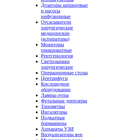
Дозаторы шприцевые
и насосы
инфузионные
Отсасыватели
хирургические
медицинские
(аспираторы)
Мониторы
прикроватные
Рентгенология
Светильники
хирургические
Операционные столы
Центрифуги
Кислородное
оборудование
Лампы-лупы
Фетальные допплеры
Тонометры
Ингаляторы
Подкатные
бормашины
Аппараты УЗИ
Визуализаторы вен