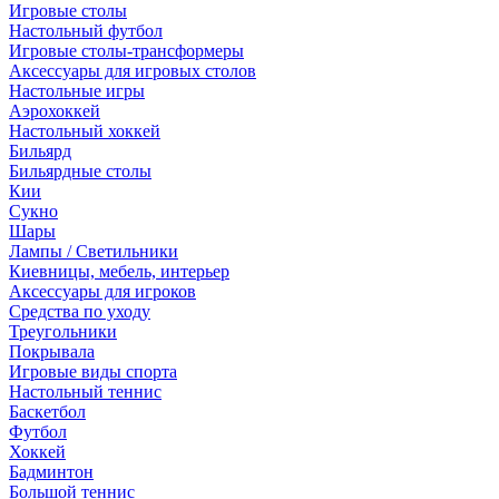
Игровые столы
Настольный футбол
Игровые столы-трансформеры
Аксессуары для игровых столов
Настольные игры
Аэрохоккей
Настольный хоккей
Бильярд
Бильярдные столы
Кии
Сукно
Шары
Лампы / Светильники
Киевницы, мебель, интерьер
Аксессуары для игроков
Средства по уходу
Треугольники
Покрывала
Игровые виды спорта
Настольный теннис
Баскетбол
Футбол
Хоккей
Бадминтон
Большой теннис