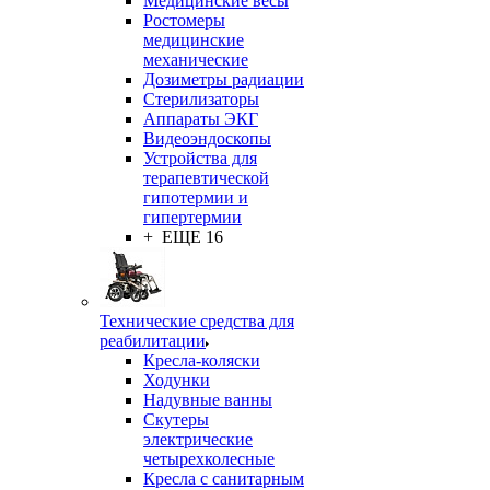
Медицинские весы
Ростомеры
медицинские
механические
Дозиметры радиации
Стерилизаторы
Аппараты ЭКГ
Видеоэндоскопы
Устройства для
терапевтической
гипотермии и
гипертермии
+ ЕЩЕ 16
Технические средства для
реабилитации
Кресла-коляски
Ходунки
Надувные ванны
Скутеры
электрические
четырехколесные
Кресла с санитарным