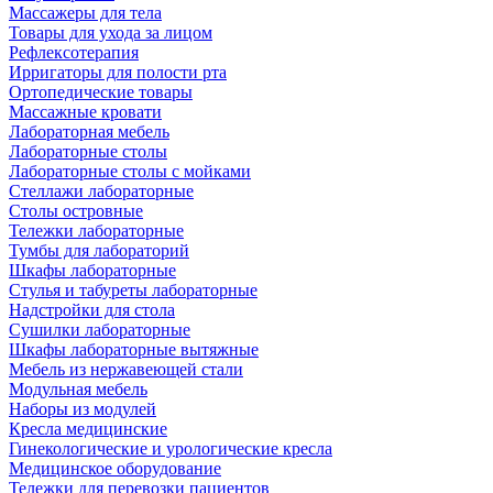
Массажеры для тела
Товары для ухода за лицом
Рефлексотерапия
Ирригаторы для полости рта
Ортопедические товары
Массажные кровати
Лабораторная мебель
Лабораторные столы
Лабораторные столы с мойками
Стеллажи лабораторные
Столы островные
Тележки лабораторные
Тумбы для лабораторий
Шкафы лабораторные
Стулья и табуреты лабораторные
Надстройки для стола
Сушилки лабораторные
Шкафы лабораторные вытяжные
Мебель из нержавеющей стали
Модульная мебель
Наборы из модулей
Кресла медицинские
Гинекологические и урологические кресла
Медицинское оборудование
Тележки для перевозки пациентов