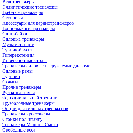
Велотренажеры
Эллиптические тренажеры
Гребные тренажеры
Степперы
Аксессуары для кардиотренажеров
Горнолыжные тренажеры
Спин-байки
Силовые тренажеры
Мультистанции
Турник-брусья
Гиперэкстензия
Инверсионные столы
Тренажеры силовые нагружаемые дисками
Силовые рамы
Турники
Скамьи
Прочие тренажеры
Рукоятки и тяги
Функциональный тренинг
Грузоблочные тренажеры
Опции для силовых тренажеров
Тренажеры кроссоверы
Стойки под штангу
Тренажеры Машина Смита
Свободные веса