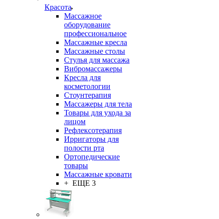
Красота
Массажное
оборудование
профессиональное
Массажные кресла
Массажные столы
Стулья для массажа
Вибромассажеры
Кресла для
косметологии
Стоунтерапия
Массажеры для тела
Товары для ухода за
лицом
Рефлексотерапия
Ирригаторы для
полости рта
Ортопедические
товары
Массажные кровати
+ ЕЩЕ 3