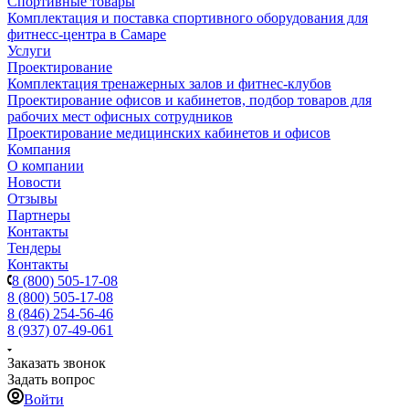
Спортивные товары
Комплектация и поставка спортивного оборудования для
фитнесс-центра в Самаре
Услуги
Проектирование
Комплектация тренажерных залов и фитнес-клубов
Проектирование офисов и кабинетов, подбор товаров для
рабочих мест офисных сотрудников
Проектирование медицинских кабинетов и офисов
Компания
О компании
Новости
Отзывы
Партнеры
Контакты
Тендеры
Контакты
8 (800) 505-17-08
8 (800) 505-17-08
8 (846) 254-56-46
8 (937) 07-49-061
Заказать звонок
Задать вопрос
Войти