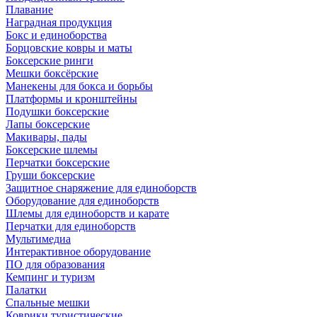
Плавание
Наградная продукция
Бокс и единоборства
Борцовские ковры и маты
Боксерские ринги
Мешки боксёрские
Манекены для бокса и борьбы
Платформы и кронштейны
Подушки боксерские
Лапы боксерские
Макивары, пады
Боксерские шлемы
Перчатки боксерские
Груши боксерские
Защитное снаряжение для единоборств
Оборудование для единоборств
Шлемы для единоборств и карате
Перчатки для единоборств
Мультимедиа
Интерактивное оборудование
ПО для образования
Кемпинг и туризм
Палатки
Спальные мешки
Коврики туристические