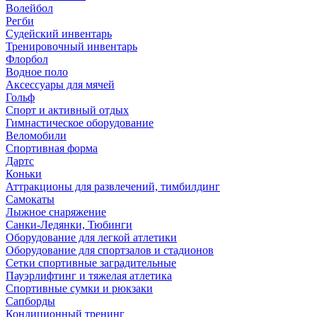
Волейбол
Регби
Судейский инвентарь
Тренировочный инвентарь
Флорбол
Водное поло
Аксессуары для мячей
Гольф
Спорт и активный отдых
Гимнастическое оборудование
Веломобили
Спортивная форма
Дартс
Коньки
Аттракционы для развлечений, тимбилдинг
Самокаты
Лыжное снаряжение
Санки-Ледянки, Тюбинги
Оборудование для легкой атлетики
Оборудование для спортзалов и стадионов
Сетки спортивные заградительные
Пауэрлифтинг и тяжелая атлетика
Спортивные сумки и рюкзаки
Сапборды
Кондиционный тренинг