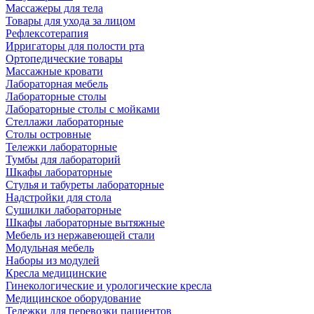
Массажеры для тела
Товары для ухода за лицом
Рефлексотерапия
Ирригаторы для полости рта
Ортопедические товары
Массажные кровати
Лабораторная мебель
Лабораторные столы
Лабораторные столы с мойками
Стеллажи лабораторные
Столы островные
Тележки лабораторные
Тумбы для лабораторий
Шкафы лабораторные
Стулья и табуреты лабораторные
Надстройки для стола
Сушилки лабораторные
Шкафы лабораторные вытяжные
Мебель из нержавеющей стали
Модульная мебель
Наборы из модулей
Кресла медицинские
Гинекологические и урологические кресла
Медицинское оборудование
Тележки для перевозки пациентов