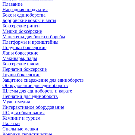
Плавание
Наградная продукция
Бокс и единоборства
Борцовские ковры и маты
Боксерские ринги
Мешки боксёрские
Манекены для бокса и борьбы
Платформы и кронштейны
Подушки боксерские
Лапы боксерские
Макивары, пады
Боксерские шлемы
Перчатки боксерские
Груши боксерские
Защитное снаряжение для единоборств
Оборудование для единоборств
Шлемы для единоборств и карате
Перчатки для единоборств
Мультимедиа
Интерактивное оборудование
ПО для образования
Кемпинг и туризм
Палатки
Спальные мешки
Коврики туристические