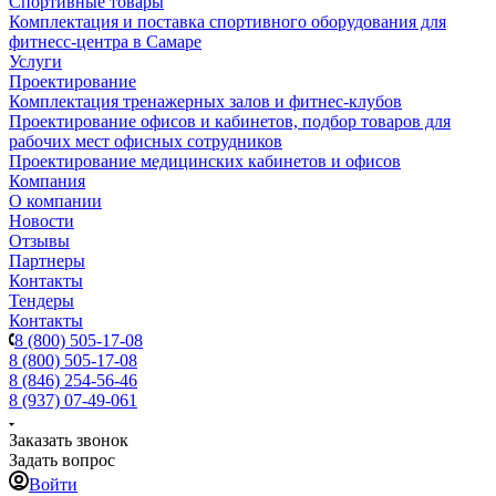
Спортивные товары
Комплектация и поставка спортивного оборудования для
фитнесс-центра в Самаре
Услуги
Проектирование
Комплектация тренажерных залов и фитнес-клубов
Проектирование офисов и кабинетов, подбор товаров для
рабочих мест офисных сотрудников
Проектирование медицинских кабинетов и офисов
Компания
О компании
Новости
Отзывы
Партнеры
Контакты
Тендеры
Контакты
8 (800) 505-17-08
8 (800) 505-17-08
8 (846) 254-56-46
8 (937) 07-49-061
Заказать звонок
Задать вопрос
Войти