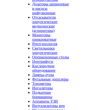
Дозаторы шприцевые
и насосы
инфузионные
Отсасыватели
хирургические
медицинские
(аспираторы)
Мониторы
прикроватные
Рентгенология
Светильники
хирургические
Операционные столы
Центрифуги
Кислородное
оборудование
Лампы-лупы
Фетальные допплеры
Тонометры
Ингаляторы
Подкатные
бормашины
Аппараты УЗИ
Визуализаторы вен