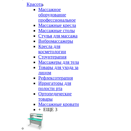
Красота
Массажное
оборудование
профессиональное
Массажные кресла
Массажные столы
Стулья для массажа
Вибромассажеры
Кресла для
косметологии
Стоунтерапия
Массажеры для тела
Товары для ухода за
лицом
Рефлексотерапия
Ирригаторы для
полости рта
Ортопедические
товары
Массажные кровати
+ ЕЩЕ 3