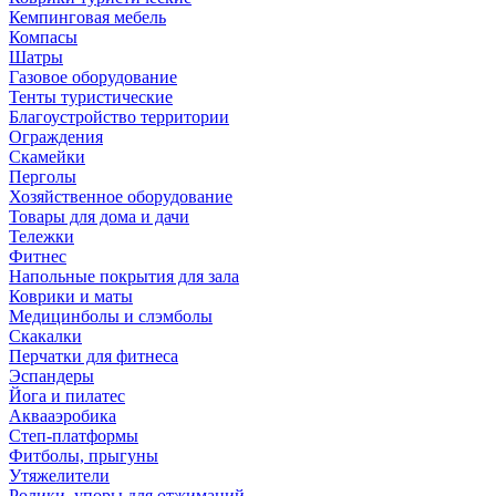
Кемпинговая мебель
Компасы
Шатры
Газовое оборудование
Тенты туристические
Благоустройство территории
Ограждения
Скамейки
Перголы
Хозяйственное оборудование
Товары для дома и дачи
Тележки
Фитнес
Напольные покрытия для зала
Коврики и маты
Медицинболы и слэмболы
Скакалки
Перчатки для фитнеса
Эспандеры
Йога и пилатес
Аквааэробика
Степ-платформы
Фитболы, прыгуны
Утяжелители
Ролики, упоры для отжиманий