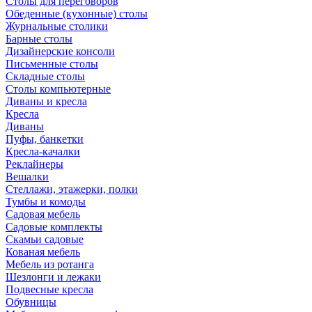
Столы для переговоров
Обеденные (кухонные) столы
Журнальные столики
Барные столы
Дизайнерские консоли
Письменные столы
Складные столы
Столы компьютерные
Диваны и кресла
Кресла
Диваны
Пуфы, банкетки
Кресла-качалки
Реклайнеры
Вешалки
Стеллажи, этажерки, полки
Тумбы и комоды
Садовая мебель
Садовые комплекты
Скамьи садовые
Кованая мебель
Мебель из ротанга
Шезлонги и лежаки
Подвесные кресла
Обувницы