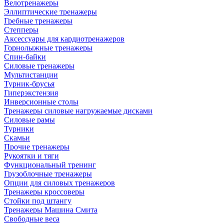
Велотренажеры
Эллиптические тренажеры
Гребные тренажеры
Степперы
Аксессуары для кардиотренажеров
Горнолыжные тренажеры
Спин-байки
Силовые тренажеры
Мультистанции
Турник-брусья
Гиперэкстензия
Инверсионные столы
Тренажеры силовые нагружаемые дисками
Силовые рамы
Турники
Скамьи
Прочие тренажеры
Рукоятки и тяги
Функциональный тренинг
Грузоблочные тренажеры
Опции для силовых тренажеров
Тренажеры кроссоверы
Стойки под штангу
Тренажеры Машина Смита
Свободные веса