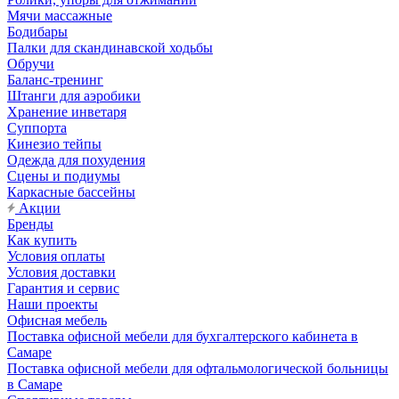
Мячи массажные
Бодибары
Палки для скандинавской ходьбы
Обручи
Баланс-тренинг
Штанги для аэробики
Хранение инветаря
Суппорта
Кинезио тейпы
Одежда для похудения
Сцены и подиумы
Каркасные бассейны
Акции
Бренды
Как купить
Условия оплаты
Условия доставки
Гарантия и сервис
Наши проекты
Офисная мебель
Поставка офисной мебели для бухгалтерского кабинета в
Самаре
Поставка офисной мебели для офтальмологической больницы
в Самаре