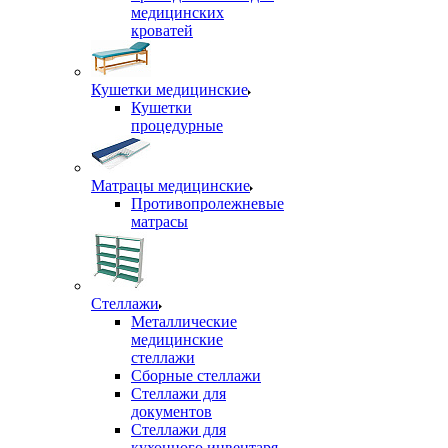
медицинских
кроватей
Кушетки медицинские
Кушетки
процедурные
Матрацы медицинские
Противопролежневые
матрасы
Стеллажи
Металлические
медицинские
стеллажи
Сборные стеллажи
Стеллажи для
документов
Стеллажи для
кухонного инвентаря