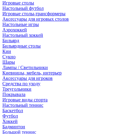
Игровые столы
Настольный футбол
Игровые столы-трансформеры
Аксессуары для игровых столов
Настольные игры
Аэрохоккей
Настольный хоккей
Бильярд
Бильярдные столы
Кии
Сукно
Шары
Лампы / Светильники
Киевницы, мебель, интерьер
Аксессуары для игроков
Средства по уходу
Треугольники
Покрывала
Игровые виды спорта
Настольный теннис
Баскетбол
Футбол
Хоккей
Бадминтон
Большой теннис