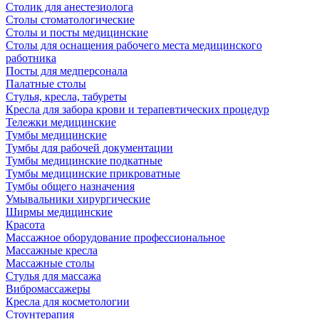
Столик для анестезиолога
Столы стоматологические
Столы и посты медицинские
Столы для оснащения рабочего места медицинского
работника
Посты для медперсонала
Палатные столы
Стулья, кресла, табуреты
Кресла для забора крови и терапевтических процедур
Тележки медицинские
Тумбы медицинские
Тумбы для рабочей документации
Тумбы медицинские подкатные
Тумбы медицинские прикроватные
Тумбы общего назначения
Умывальники хирургические
Ширмы медицинские
Красота
Массажное оборудование профессиональное
Массажные кресла
Массажные столы
Стулья для массажа
Вибромассажеры
Кресла для косметологии
Стоунтерапия