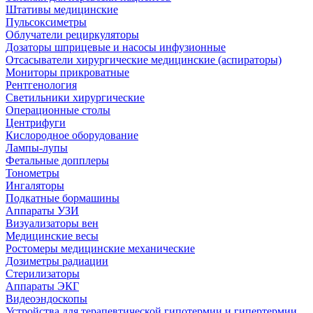
Штативы медицинские
Пульсоксиметры
Облучатели рециркуляторы
Дозаторы шприцевые и насосы инфузионные
Отсасыватели хирургические медицинские (аспираторы)
Мониторы прикроватные
Рентгенология
Светильники хирургические
Операционные столы
Центрифуги
Кислородное оборудование
Лампы-лупы
Фетальные допплеры
Тонометры
Ингаляторы
Подкатные бормашины
Аппараты УЗИ
Визуализаторы вен
Медицинские весы
Ростомеры медицинские механические
Дозиметры радиации
Стерилизаторы
Аппараты ЭКГ
Видеоэндоскопы
Устройства для терапевтической гипотермии и гипертермии