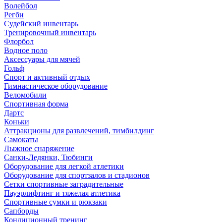
Волейбол
Регби
Судейский инвентарь
Тренировочный инвентарь
Флорбол
Водное поло
Аксессуары для мячей
Гольф
Спорт и активный отдых
Гимнастическое оборудование
Веломобили
Спортивная форма
Дартс
Коньки
Аттракционы для развлечений, тимбилдинг
Самокаты
Лыжное снаряжение
Санки-Ледянки, Тюбинги
Оборудование для легкой атлетики
Оборудование для спортзалов и стадионов
Сетки спортивные заградительные
Пауэрлифтинг и тяжелая атлетика
Спортивные сумки и рюкзаки
Сапборды
Кондиционный тренинг