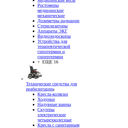
Медицинские весы
Ростомеры
медицинские
механические
Дозиметры радиации
Стерилизаторы
Аппараты ЭКГ
Видеоэндоскопы
Устройства для
терапевтической
гипотермии и
гипертермии
+ ЕЩЕ 16
Технические средства для
реабилитации
Кресла-коляски
Ходунки
Надувные ванны
Скутеры
электрические
четырехколесные
Кресла с санитарным