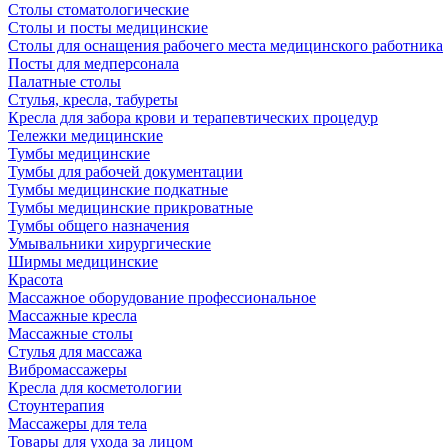
Столы стоматологические
Столы и посты медицинские
Столы для оснащения рабочего места медицинского работника
Посты для медперсонала
Палатные столы
Стулья, кресла, табуреты
Кресла для забора крови и терапевтических процедур
Тележки медицинские
Тумбы медицинские
Тумбы для рабочей документации
Тумбы медицинские подкатные
Тумбы медицинские прикроватные
Тумбы общего назначения
Умывальники хирургические
Ширмы медицинские
Красота
Массажное оборудование профессиональное
Массажные кресла
Массажные столы
Стулья для массажа
Вибромассажеры
Кресла для косметологии
Стоунтерапия
Массажеры для тела
Товары для ухода за лицом