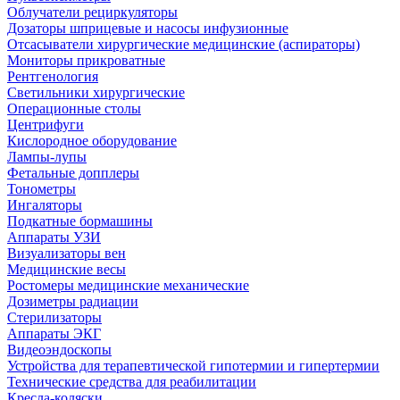
Облучатели рециркуляторы
Дозаторы шприцевые и насосы инфузионные
Отсасыватели хирургические медицинские (аспираторы)
Мониторы прикроватные
Рентгенология
Светильники хирургические
Операционные столы
Центрифуги
Кислородное оборудование
Лампы-лупы
Фетальные допплеры
Тонометры
Ингаляторы
Подкатные бормашины
Аппараты УЗИ
Визуализаторы вен
Медицинские весы
Ростомеры медицинские механические
Дозиметры радиации
Стерилизаторы
Аппараты ЭКГ
Видеоэндоскопы
Устройства для терапевтической гипотермии и гипертермии
Технические средства для реабилитации
Кресла-коляски