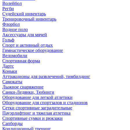
Волейбол
Регби
Судейский инвентарь
Тренировочный инвентарь
Флорбол
Водное поло
Аксессуары для мячей
Гольф
Спорт и активный отдых
Гимнастическое оборудование
Веломобили
Спортивная форма
Дартс
Коньки
Аттракционы для развлечений, тимбилдинг
Самокаты
Лыжное снаряжение
Санки-Ледянки, Тюбинги
Оборудование для легкой атлетики
Оборудование для спортзалов и стадионов
Сетки спортивные заградительные
Пауэрлифтинг и тяжелая атлетика
Спортивные сумки и рюкзаки
Сапборды
Кондиционный тренинг