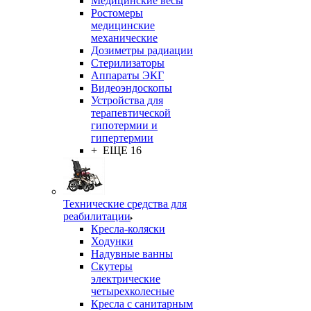
Медицинские весы
Ростомеры
медицинские
механические
Дозиметры радиации
Стерилизаторы
Аппараты ЭКГ
Видеоэндоскопы
Устройства для
терапевтической
гипотермии и
гипертермии
+ ЕЩЕ 16
Технические средства для
реабилитации
Кресла-коляски
Ходунки
Надувные ванны
Скутеры
электрические
четырехколесные
Кресла с санитарным