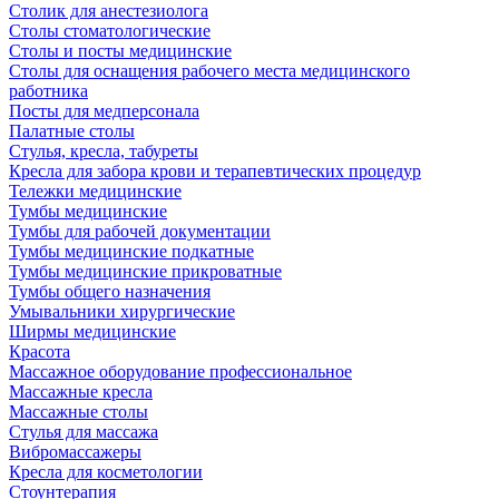
Столик для анестезиолога
Столы стоматологические
Столы и посты медицинские
Столы для оснащения рабочего места медицинского
работника
Посты для медперсонала
Палатные столы
Стулья, кресла, табуреты
Кресла для забора крови и терапевтических процедур
Тележки медицинские
Тумбы медицинские
Тумбы для рабочей документации
Тумбы медицинские подкатные
Тумбы медицинские прикроватные
Тумбы общего назначения
Умывальники хирургические
Ширмы медицинские
Красота
Массажное оборудование профессиональное
Массажные кресла
Массажные столы
Стулья для массажа
Вибромассажеры
Кресла для косметологии
Стоунтерапия