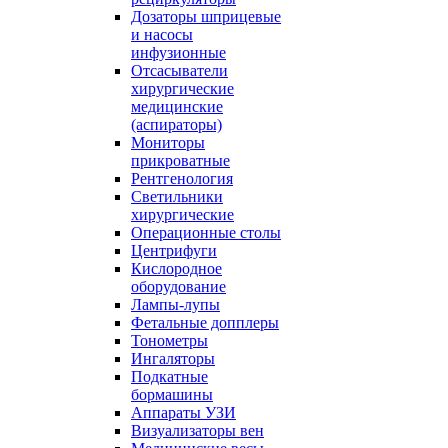
Дозаторы шприцевые
и насосы
инфузионные
Отсасыватели
хирургические
медицинские
(аспираторы)
Мониторы
прикроватные
Рентгенология
Светильники
хирургические
Операционные столы
Центрифуги
Кислородное
оборудование
Лампы-лупы
Фетальные допплеры
Тонометры
Ингаляторы
Подкатные
бормашины
Аппараты УЗИ
Визуализаторы вен