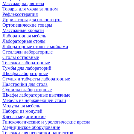
Массажеры для тела
Товары для ухода за лицом
Рефлексотерапия
Ирригаторы для полости рта
Ортопедические товары
Массажные кровати
Лабораторная мебель
Лабораторные столы
Лабораторные столы с мойками
Стеллажи лабораторные
Столы островные
Тележки лабораторные
Тумбы для лабораторий
Шкафы лабораторные
Стулья и табуреты лабораторные
Надстройки для стола
Сушилки лабораторные
Шкафы лабораторные вытяжные
Мебель из нержавеющей стали
Модульная мебель
Наборы из модулей
Кресла медицинские
Гинекологические и урологические кресла
Медицинское оборудование
Тележки для перевозки пациентов