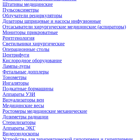
Штативы медицинские
Пульсоксиметры
Облучатели рециркуляторы
Дозаторы шприцевые и насосы инфузионные
Отсасыватели хирургические медицинские (аспираторы)
Мониторы прикроватные
Рентгенология
Светильники хирургические
Операционные столы
Центрифуги
Кислородное оборудование
Лампы-лупы
Фетальные допплеры
Тонометры
Ингаляторы
Подкатные бормашины
Аппараты УЗИ
Визуализаторы вен
Медицинские весы
Ростомеры медицинские механические
Дозиметры радиации
Стерилизаторы
Аппараты ЭКГ
Видеоэндоскопы
Устройства для терапевтической гипотермии и гипертермии