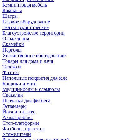
Кемпинговая мебель
Компасы
Шатры
Газовое оборудование
Тенты туристические
Благоустройство территории
Ограждения
Скамейки
Перголы
Хозяйственное оборудование
Товары для дома и дачи
Тележки
Фитнес
Напольные покрытия для зала
Коврики и маты
Медицинболы и слэмболы
Скакалки
Перчатки для фитнеса
Эспандеры
Йога и пилатес
Аквааэробика
Степ-платформы
Фитболы, прыгуны
Утяжелители
Ролики, упоры для отжиманий