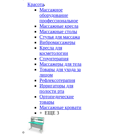
Красота
Массажное
оборудование
профессиональное
Массажные кресла
Массажные столы
Стулья для массажа
Вибромассажеры
Кресла для
косметологии
Стоунтерапия
Массажеры для тела
Товары для ухода за
лицом
Рефлексотерапия
Ирригаторы для
полости рта
Ортопедические
товары
Массажные кровати
+ ЕЩЕ 3