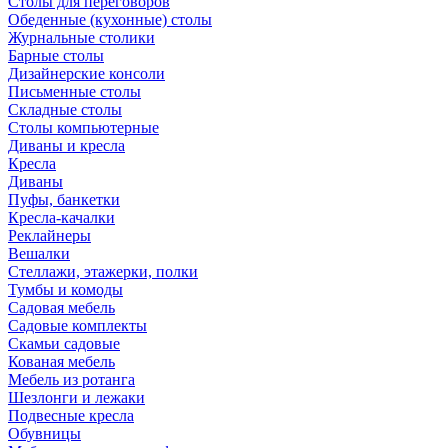
Столы для переговоров
Обеденные (кухонные) столы
Журнальные столики
Барные столы
Дизайнерские консоли
Письменные столы
Складные столы
Столы компьютерные
Диваны и кресла
Кресла
Диваны
Пуфы, банкетки
Кресла-качалки
Реклайнеры
Вешалки
Стеллажи, этажерки, полки
Тумбы и комоды
Садовая мебель
Садовые комплекты
Скамьи садовые
Кованая мебель
Мебель из ротанга
Шезлонги и лежаки
Подвесные кресла
Обувницы