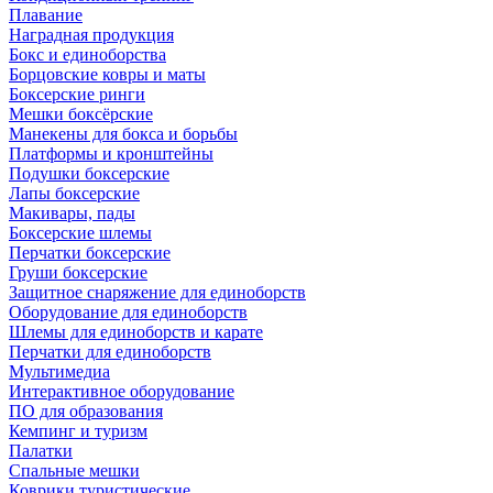
Плавание
Наградная продукция
Бокс и единоборства
Борцовские ковры и маты
Боксерские ринги
Мешки боксёрские
Манекены для бокса и борьбы
Платформы и кронштейны
Подушки боксерские
Лапы боксерские
Макивары, пады
Боксерские шлемы
Перчатки боксерские
Груши боксерские
Защитное снаряжение для единоборств
Оборудование для единоборств
Шлемы для единоборств и карате
Перчатки для единоборств
Мультимедиа
Интерактивное оборудование
ПО для образования
Кемпинг и туризм
Палатки
Спальные мешки
Коврики туристические