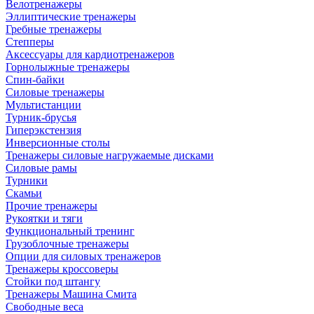
Велотренажеры
Эллиптические тренажеры
Гребные тренажеры
Степперы
Аксессуары для кардиотренажеров
Горнолыжные тренажеры
Спин-байки
Силовые тренажеры
Мультистанции
Турник-брусья
Гиперэкстензия
Инверсионные столы
Тренажеры силовые нагружаемые дисками
Силовые рамы
Турники
Скамьи
Прочие тренажеры
Рукоятки и тяги
Функциональный тренинг
Грузоблочные тренажеры
Опции для силовых тренажеров
Тренажеры кроссоверы
Стойки под штангу
Тренажеры Машина Смита
Свободные веса