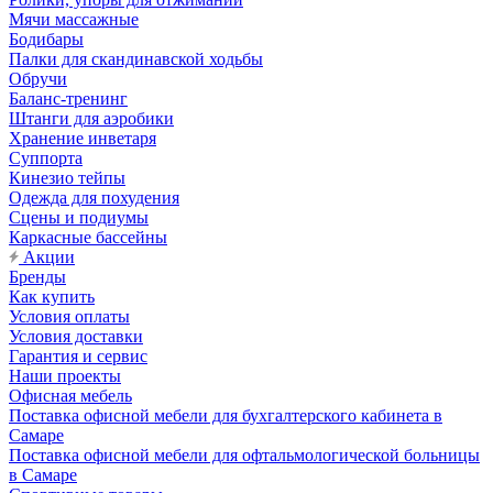
Мячи массажные
Бодибары
Палки для скандинавской ходьбы
Обручи
Баланс-тренинг
Штанги для аэробики
Хранение инветаря
Суппорта
Кинезио тейпы
Одежда для похудения
Сцены и подиумы
Каркасные бассейны
Акции
Бренды
Как купить
Условия оплаты
Условия доставки
Гарантия и сервис
Наши проекты
Офисная мебель
Поставка офисной мебели для бухгалтерского кабинета в
Самаре
Поставка офисной мебели для офтальмологической больницы
в Самаре