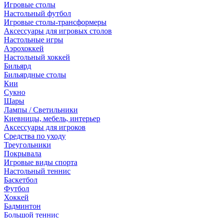
Игровые столы
Настольный футбол
Игровые столы-трансформеры
Аксессуары для игровых столов
Настольные игры
Аэрохоккей
Настольный хоккей
Бильярд
Бильярдные столы
Кии
Сукно
Шары
Лампы / Светильники
Киевницы, мебель, интерьер
Аксессуары для игроков
Средства по уходу
Треугольники
Покрывала
Игровые виды спорта
Настольный теннис
Баскетбол
Футбол
Хоккей
Бадминтон
Большой теннис