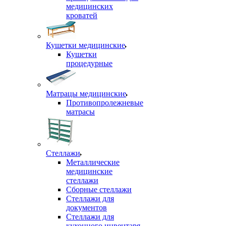
медицинских
кроватей
Кушетки медицинские
Кушетки
процедурные
Матрацы медицинские
Противопролежневые
матрасы
Стеллажи
Металлические
медицинские
стеллажи
Сборные стеллажи
Стеллажи для
документов
Стеллажи для
кухонного инвентаря