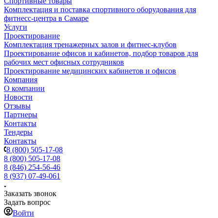
Спортивные товары
Комплектация и поставка спортивного оборудования для
фитнесс-центра в Самаре
Услуги
Проектирование
Комплектация тренажерных залов и фитнес-клубов
Проектирование офисов и кабинетов, подбор товаров для
рабочих мест офисных сотрудников
Проектирование медицинских кабинетов и офисов
Компания
О компании
Новости
Отзывы
Партнеры
Контакты
Тендеры
Контакты
8 (800) 505-17-08
8 (800) 505-17-08
8 (846) 254-56-46
8 (937) 07-49-061
Заказать звонок
Задать вопрос
Войти