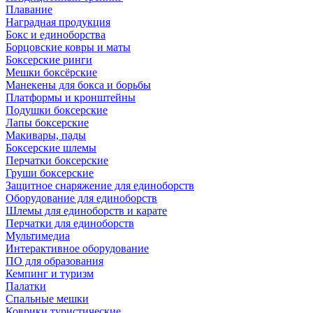
Плавание
Наградная продукция
Бокс и единоборства
Борцовские ковры и маты
Боксерские ринги
Мешки боксёрские
Манекены для бокса и борьбы
Платформы и кронштейны
Подушки боксерские
Лапы боксерские
Макивары, пады
Боксерские шлемы
Перчатки боксерские
Груши боксерские
Защитное снаряжение для единоборств
Оборудование для единоборств
Шлемы для единоборств и карате
Перчатки для единоборств
Мультимедиа
Интерактивное оборудование
ПО для образования
Кемпинг и туризм
Палатки
Спальные мешки
Коврики туристические