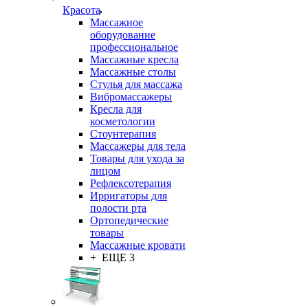
Красота
Массажное
оборудование
профессиональное
Массажные кресла
Массажные столы
Стулья для массажа
Вибромассажеры
Кресла для
косметологии
Стоунтерапия
Массажеры для тела
Товары для ухода за
лицом
Рефлексотерапия
Ирригаторы для
полости рта
Ортопедические
товары
Массажные кровати
+ ЕЩЕ 3