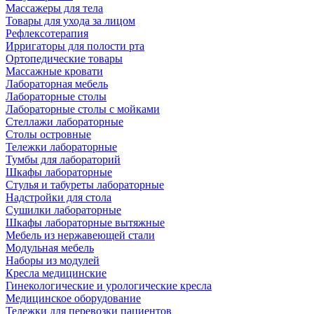
Массажеры для тела
Товары для ухода за лицом
Рефлексотерапия
Ирригаторы для полости рта
Ортопедические товары
Массажные кровати
Лабораторная мебель
Лабораторные столы
Лабораторные столы с мойками
Стеллажи лабораторные
Столы островные
Тележки лабораторные
Тумбы для лабораторий
Шкафы лабораторные
Стулья и табуреты лабораторные
Надстройки для стола
Сушилки лабораторные
Шкафы лабораторные вытяжные
Мебель из нержавеющей стали
Модульная мебель
Наборы из модулей
Кресла медицинские
Гинекологические и урологические кресла
Медицинское оборудование
Тележки для перевозки пациентов