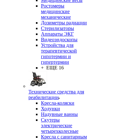
Медицинские весы
Ростомеры
медицинские
механические
Дозиметры радиации
Стерилизаторы
Аппараты ЭКГ
Видеоэндоскопы
Устройства для
терапевтической
гипотермии и
гипертермии
+ ЕЩЕ 16
Технические средства для
реабилитации
Кресла-коляски
Ходунки
Надувные ванны
Скутеры
электрические
четырехколесные
Кресла с санитарным