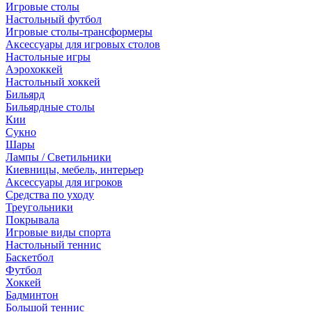
Игровые столы
Настольный футбол
Игровые столы-трансформеры
Аксессуары для игровых столов
Настольные игры
Аэрохоккей
Настольный хоккей
Бильярд
Бильярдные столы
Кии
Сукно
Шары
Лампы / Светильники
Киевницы, мебель, интерьер
Аксессуары для игроков
Средства по уходу
Треугольники
Покрывала
Игровые виды спорта
Настольный теннис
Баскетбол
Футбол
Хоккей
Бадминтон
Большой теннис