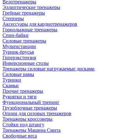
Велотренажеры
Эллиптические тренажеры
Гребные тренажеры
Степперы
Аксессуары для кардиотренажеров
Горнолыжные тренажеры
Спин-байки
Силовые тренажеры
Мультистанции
Турник-брусья
Гиперэкстензия
Инверсионные столы
Тренажеры силовые нагружаемые дисками
Силовые рамы
Турники
Скамьи
Прочие тренажеры
Рукоятки и тяги
Функциональный тренинг
Грузоблочные тренажеры
Опции для силовых тренажеров
Тренажеры кроссоверы
Стойки под штангу
Тренажеры Машина Смита
Свободные веса