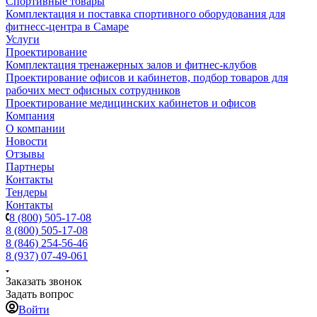
Спортивные товары
Комплектация и поставка спортивного оборудования для
фитнесс-центра в Самаре
Услуги
Проектирование
Комплектация тренажерных залов и фитнес-клубов
Проектирование офисов и кабинетов, подбор товаров для
рабочих мест офисных сотрудников
Проектирование медицинских кабинетов и офисов
Компания
О компании
Новости
Отзывы
Партнеры
Контакты
Тендеры
Контакты
8 (800) 505-17-08
8 (800) 505-17-08
8 (846) 254-56-46
8 (937) 07-49-061
Заказать звонок
Задать вопрос
Войти