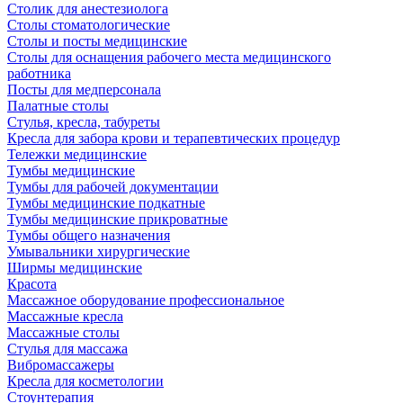
Столик для анестезиолога
Столы стоматологические
Столы и посты медицинские
Столы для оснащения рабочего места медицинского
работника
Посты для медперсонала
Палатные столы
Стулья, кресла, табуреты
Кресла для забора крови и терапевтических процедур
Тележки медицинские
Тумбы медицинские
Тумбы для рабочей документации
Тумбы медицинские подкатные
Тумбы медицинские прикроватные
Тумбы общего назначения
Умывальники хирургические
Ширмы медицинские
Красота
Массажное оборудование профессиональное
Массажные кресла
Массажные столы
Стулья для массажа
Вибромассажеры
Кресла для косметологии
Стоунтерапия