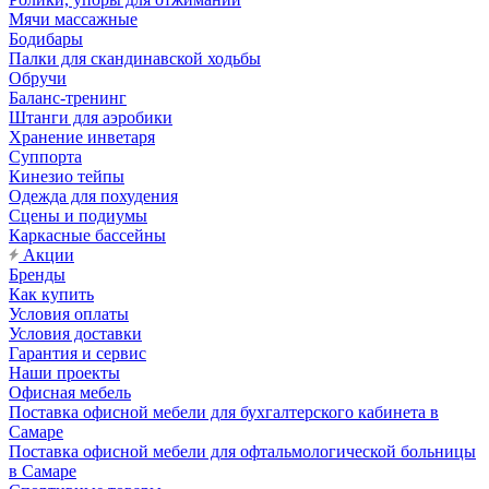
Мячи массажные
Бодибары
Палки для скандинавской ходьбы
Обручи
Баланс-тренинг
Штанги для аэробики
Хранение инветаря
Суппорта
Кинезио тейпы
Одежда для похудения
Сцены и подиумы
Каркасные бассейны
Акции
Бренды
Как купить
Условия оплаты
Условия доставки
Гарантия и сервис
Наши проекты
Офисная мебель
Поставка офисной мебели для бухгалтерского кабинета в
Самаре
Поставка офисной мебели для офтальмологической больницы
в Самаре