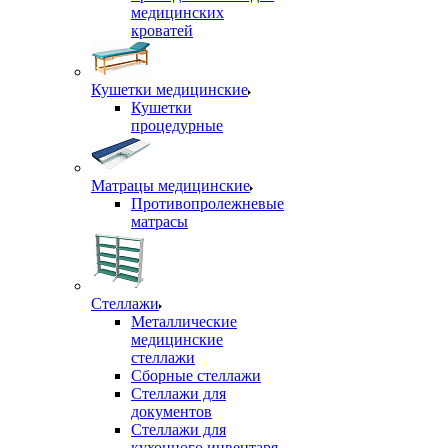
медицинских
кроватей
Кушетки медицинские
Кушетки
процедурные
Матрацы медицинские
Противопролежневые
матрасы
Стеллажи
Металлические
медицинские
стеллажи
Сборные стеллажи
Стеллажи для
документов
Стеллажи для
кухонного инвентаря