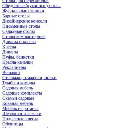
Столы для переговоров
Обеденные (кухонные) столы
Журнальные столики
Барные столы
Дизайнерские консоли
Письменные столы
Складные столы
Столы компьютерные
Диваны и кресла
Кресла
Диваны
Пуфы, банкетки
Кресла-качалки
Реклайнеры
Вешалки
Стеллажи, этажерки, полки
Тумбы и комоды
Садовая мебель
Садовые комплекты
Скамьи садовые
Кованая мебель
Мебель из ротанга
Шезлонги и лежаки
Подвесные кресла
Обувницы