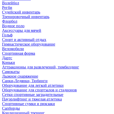
Волейбол
Регби
Судейский инвентарь
Тренировочный инвентарь
Флорбол
Водное поло
Аксессуары для мячей
Гольф
Спорт и активный отдых
Гимнастическое оборудование
Веломобили
Спортивная форма
Дартс
Коньки
Аттракционы для развлечений, тимбилдинг
Самокаты
Лыжное снаряжение
Санки-Ледянки, Тюбинги
Оборудование для легкой атлетики
Оборудование для спортзалов и стадионов
Сетки спортивные заградительные
Пауэрлифтинг и тяжелая атлетика
Спортивные сумки и рюкзаки
Сапборды
Кондиционный тренинг