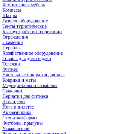
Кемпинговая мебель
Компасы
Шатры
Газовое оборудование
Тенты туристические
Благоустройство территории
Ограждения
Скамейки
Перголы
Хозяйственное оборудование
Товары для дома и дачи
Тележки
Фитнес
Напольные покрытия для зала
Коврики и маты
Медицинболы и слэмболы
Скакалки
Перчатки для фитнеса
Эспандеры
Йога и пилатес
Аквааэробика
Степ-платформы
Фитболы, прыгуны
Утяжелители
Ролики, упоры для отжиманий