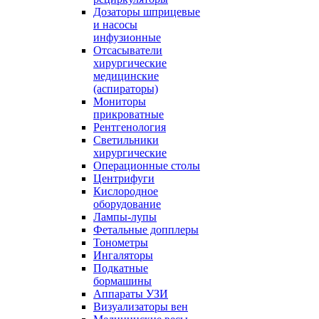
Дозаторы шприцевые
и насосы
инфузионные
Отсасыватели
хирургические
медицинские
(аспираторы)
Мониторы
прикроватные
Рентгенология
Светильники
хирургические
Операционные столы
Центрифуги
Кислородное
оборудование
Лампы-лупы
Фетальные допплеры
Тонометры
Ингаляторы
Подкатные
бормашины
Аппараты УЗИ
Визуализаторы вен