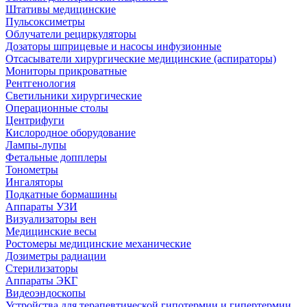
Штативы медицинские
Пульсоксиметры
Облучатели рециркуляторы
Дозаторы шприцевые и насосы инфузионные
Отсасыватели хирургические медицинские (аспираторы)
Мониторы прикроватные
Рентгенология
Светильники хирургические
Операционные столы
Центрифуги
Кислородное оборудование
Лампы-лупы
Фетальные допплеры
Тонометры
Ингаляторы
Подкатные бормашины
Аппараты УЗИ
Визуализаторы вен
Медицинские весы
Ростомеры медицинские механические
Дозиметры радиации
Стерилизаторы
Аппараты ЭКГ
Видеоэндоскопы
Устройства для терапевтической гипотермии и гипертермии