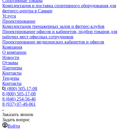
Спортивные товары
Комплектация и поставка спортивного оборудования для
фитнесс-центра в Самаре
Услуги
Проектирование
Комплектация тренажерных залов и фитнес-клубов
Проектирование офисов и кабинетов, подбор товаров для
рабочих мест офисных сотрудников
Проектирование медицинских кабинетов и офисов
Компания
О компании
Новости
Отзывы
Партнеры
Контакты
Тендеры
Контакты
8 (800) 505-17-08
8 (800) 505-17-08
8 (846) 254-56-46
8 (937) 07-49-061
Заказать звонок
Задать вопрос
Войти