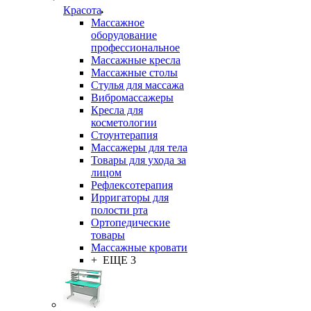
Красота
Массажное
оборудование
профессиональное
Массажные кресла
Массажные столы
Стулья для массажа
Вибромассажеры
Кресла для
косметологии
Стоунтерапия
Массажеры для тела
Товары для ухода за
лицом
Рефлексотерапия
Ирригаторы для
полости рта
Ортопедические
товары
Массажные кровати
+ ЕЩЕ 3