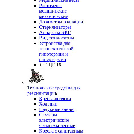
Медицинские весы
Ростомеры
медицинские
механические
Дозиметры радиации
Стерилизаторы
Аппараты ЭКГ
Видеоэндоскопы
Устройства для
терапевтической
гипотермии и
гипертермии
+ ЕЩЕ 16
Технические средства для
реабилитации
Кресла-коляски
Ходунки
Надувные ванны
Скутеры
электрические
четырехколесные
Кресла с санитарным