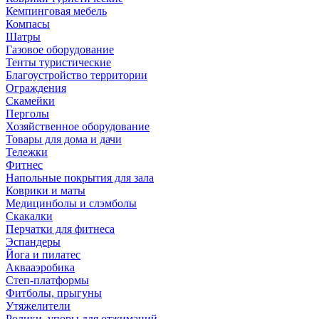
Кемпинговая мебель
Компасы
Шатры
Газовое оборудование
Тенты туристические
Благоустройство территории
Ограждения
Скамейки
Перголы
Хозяйственное оборудование
Товары для дома и дачи
Тележки
Фитнес
Напольные покрытия для зала
Коврики и маты
Медицинболы и слэмболы
Скакалки
Перчатки для фитнеса
Эспандеры
Йога и пилатес
Аквааэробика
Степ-платформы
Фитболы, прыгуны
Утяжелители
Ролики, упоры для отжиманий