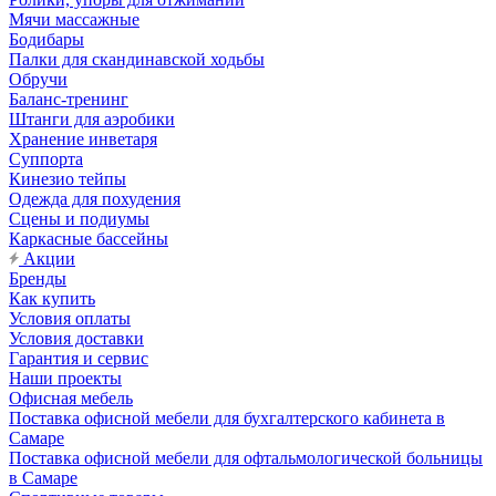
Мячи массажные
Бодибары
Палки для скандинавской ходьбы
Обручи
Баланс-тренинг
Штанги для аэробики
Хранение инветаря
Суппорта
Кинезио тейпы
Одежда для похудения
Сцены и подиумы
Каркасные бассейны
Акции
Бренды
Как купить
Условия оплаты
Условия доставки
Гарантия и сервис
Наши проекты
Офисная мебель
Поставка офисной мебели для бухгалтерского кабинета в
Самаре
Поставка офисной мебели для офтальмологической больницы
в Самаре