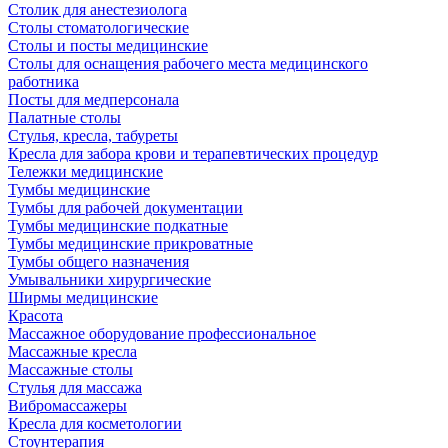
Столик для анестезиолога
Столы стоматологические
Столы и посты медицинские
Столы для оснащения рабочего места медицинского
работника
Посты для медперсонала
Палатные столы
Стулья, кресла, табуреты
Кресла для забора крови и терапевтических процедур
Тележки медицинские
Тумбы медицинские
Тумбы для рабочей документации
Тумбы медицинские подкатные
Тумбы медицинские прикроватные
Тумбы общего назначения
Умывальники хирургические
Ширмы медицинские
Красота
Массажное оборудование профессиональное
Массажные кресла
Массажные столы
Стулья для массажа
Вибромассажеры
Кресла для косметологии
Стоунтерапия