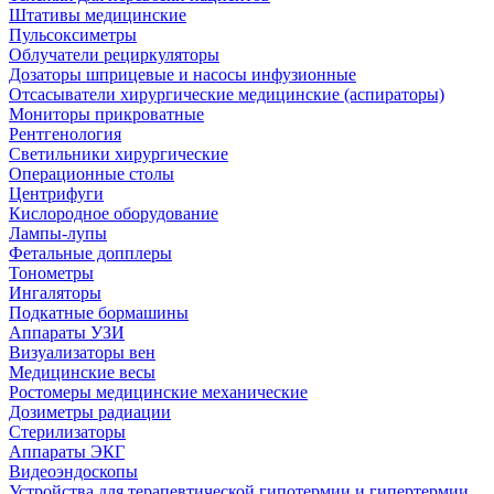
Штативы медицинские
Пульсоксиметры
Облучатели рециркуляторы
Дозаторы шприцевые и насосы инфузионные
Отсасыватели хирургические медицинские (аспираторы)
Мониторы прикроватные
Рентгенология
Светильники хирургические
Операционные столы
Центрифуги
Кислородное оборудование
Лампы-лупы
Фетальные допплеры
Тонометры
Ингаляторы
Подкатные бормашины
Аппараты УЗИ
Визуализаторы вен
Медицинские весы
Ростомеры медицинские механические
Дозиметры радиации
Стерилизаторы
Аппараты ЭКГ
Видеоэндоскопы
Устройства для терапевтической гипотермии и гипертермии