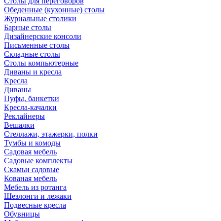
Столы для переговоров
Обеденные (кухонные) столы
Журнальные столики
Барные столы
Дизайнерские консоли
Письменные столы
Складные столы
Столы компьютерные
Диваны и кресла
Кресла
Диваны
Пуфы, банкетки
Кресла-качалки
Реклайнеры
Вешалки
Стеллажи, этажерки, полки
Тумбы и комоды
Садовая мебель
Садовые комплекты
Скамьи садовые
Кованая мебель
Мебель из ротанга
Шезлонги и лежаки
Подвесные кресла
Обувницы