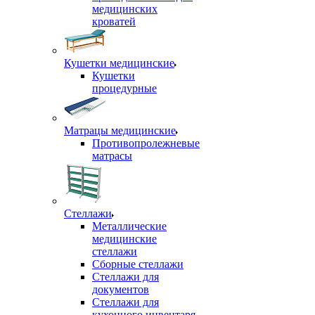
медицинских
кроватей
Кушетки медицинские
Кушетки
процедурные
Матрацы медицинские
Противопролежневые
матрасы
Стеллажи
Металлические
медицинские
стеллажи
Сборные стеллажи
Стеллажи для
документов
Стеллажи для
кухонного инвентаря