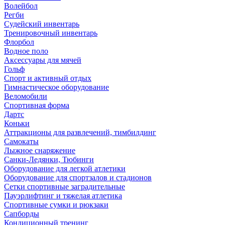
Волейбол
Регби
Судейский инвентарь
Тренировочный инвентарь
Флорбол
Водное поло
Аксессуары для мячей
Гольф
Спорт и активный отдых
Гимнастическое оборудование
Веломобили
Спортивная форма
Дартс
Коньки
Аттракционы для развлечений, тимбилдинг
Самокаты
Лыжное снаряжение
Санки-Ледянки, Тюбинги
Оборудование для легкой атлетики
Оборудование для спортзалов и стадионов
Сетки спортивные заградительные
Пауэрлифтинг и тяжелая атлетика
Спортивные сумки и рюкзаки
Сапборды
Кондиционный тренинг