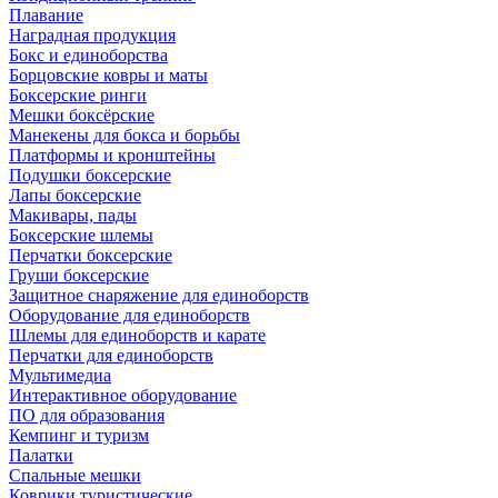
Плавание
Наградная продукция
Бокс и единоборства
Борцовские ковры и маты
Боксерские ринги
Мешки боксёрские
Манекены для бокса и борьбы
Платформы и кронштейны
Подушки боксерские
Лапы боксерские
Макивары, пады
Боксерские шлемы
Перчатки боксерские
Груши боксерские
Защитное снаряжение для единоборств
Оборудование для единоборств
Шлемы для единоборств и карате
Перчатки для единоборств
Мультимедиа
Интерактивное оборудование
ПО для образования
Кемпинг и туризм
Палатки
Спальные мешки
Коврики туристические