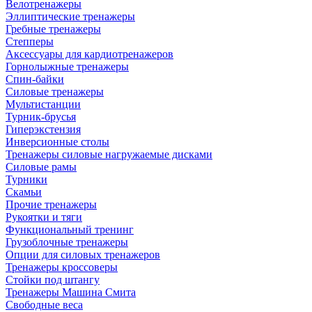
Велотренажеры
Эллиптические тренажеры
Гребные тренажеры
Степперы
Аксессуары для кардиотренажеров
Горнолыжные тренажеры
Спин-байки
Силовые тренажеры
Мультистанции
Турник-брусья
Гиперэкстензия
Инверсионные столы
Тренажеры силовые нагружаемые дисками
Силовые рамы
Турники
Скамьи
Прочие тренажеры
Рукоятки и тяги
Функциональный тренинг
Грузоблочные тренажеры
Опции для силовых тренажеров
Тренажеры кроссоверы
Стойки под штангу
Тренажеры Машина Смита
Свободные веса