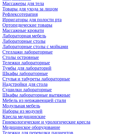
Массажеры для тела
Товары для ухода за лицом
Рефлексотерапия
Ирригаторы для полости рта
Ортопедические товары
Массажные кровати
Лабораторная мебель
Лабораторные столы
Лабораторные столы с мойками
Стеллажи лабораторные
Столы островные
Тележки лабораторные
Тумбы для лабораторий
Шкафы лабораторные
Стулья и табуреты лабораторные
Надстройки для стола
Сушилки лабораторные
Шкафы лабораторные вытяжные
Мебель из нержавеющей стали
Модульная мебель
Наборы из модулей
Кресла медицинские
Гинекологические и урологические кресла
Медицинское оборудование
Тележки для перевозки пациентов