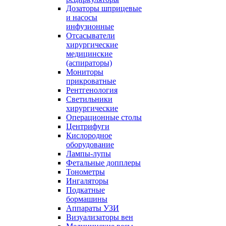
Дозаторы шприцевые
и насосы
инфузионные
Отсасыватели
хирургические
медицинские
(аспираторы)
Мониторы
прикроватные
Рентгенология
Светильники
хирургические
Операционные столы
Центрифуги
Кислородное
оборудование
Лампы-лупы
Фетальные допплеры
Тонометры
Ингаляторы
Подкатные
бормашины
Аппараты УЗИ
Визуализаторы вен