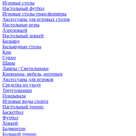
Игровые столы
Настольный футбол
Игровые столы-трансформеры
Аксессуары для игровых столов
Настольные игры
Аэрохоккей
Настольный хоккей
Бильярд
Бильярдные столы
Кии
Сукно
Шары
Лампы / Светильники
Киевницы, мебель, интерьер
Аксессуары для игроков
Средства по уходу
Треугольники
Покрывала
Игровые виды спорта
Настольный теннис
Баскетбол
Футбол
Хоккей
Бадминтон
Большой теннис