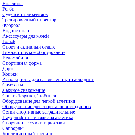
Волейбол
Регби
Судейский инвентарь
Тренировочный инвентарь
Флорбол
Водное поло
Аксессуары для мячей
Гольф
Спорт и активный отдых
Гимнастическое оборудование
Веломобили
Спортивная форма
Дартс
Коньки
Аттракционы для развлечений, тимбилдинг
Самокаты
Лыжное снаряжение
Санки-Ледянки, Тюбинги
Оборудование для легкой атлетики
Оборудование для спортзалов и стадионов
Сетки спортивные заградительные
Пауэрлифтинг и тяжелая атлетика
Спортивные сумки и рюкзаки
Сапборды
Кондиционный тренинг