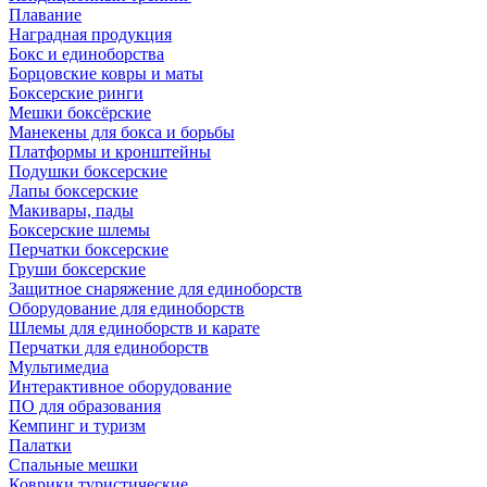
Плавание
Наградная продукция
Бокс и единоборства
Борцовские ковры и маты
Боксерские ринги
Мешки боксёрские
Манекены для бокса и борьбы
Платформы и кронштейны
Подушки боксерские
Лапы боксерские
Макивары, пады
Боксерские шлемы
Перчатки боксерские
Груши боксерские
Защитное снаряжение для единоборств
Оборудование для единоборств
Шлемы для единоборств и карате
Перчатки для единоборств
Мультимедиа
Интерактивное оборудование
ПО для образования
Кемпинг и туризм
Палатки
Спальные мешки
Коврики туристические