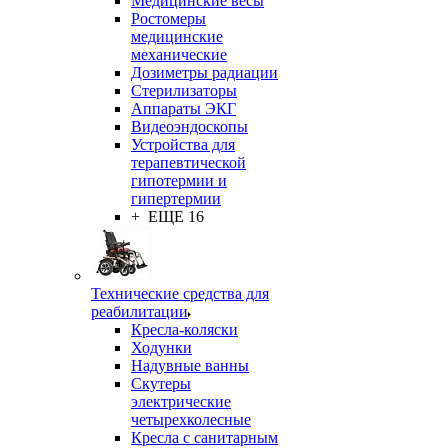
Медицинские весы
Ростомеры
медицинские
механические
Дозиметры радиации
Стерилизаторы
Аппараты ЭКГ
Видеоэндоскопы
Устройства для
терапевтической
гипотермии и
гипертермии
+ ЕЩЕ 16
Технические средства для
реабилитации
Кресла-коляски
Ходунки
Надувные ванны
Скутеры
электрические
четырехколесные
Кресла с санитарным