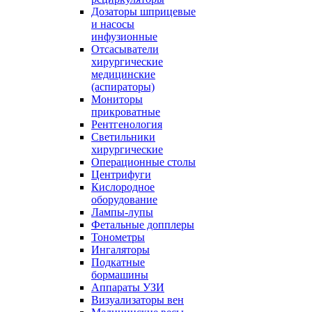
Дозаторы шприцевые
и насосы
инфузионные
Отсасыватели
хирургические
медицинские
(аспираторы)
Мониторы
прикроватные
Рентгенология
Светильники
хирургические
Операционные столы
Центрифуги
Кислородное
оборудование
Лампы-лупы
Фетальные допплеры
Тонометры
Ингаляторы
Подкатные
бормашины
Аппараты УЗИ
Визуализаторы вен