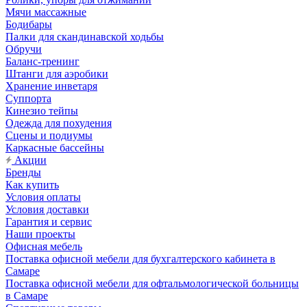
Мячи массажные
Бодибары
Палки для скандинавской ходьбы
Обручи
Баланс-тренинг
Штанги для аэробики
Хранение инветаря
Суппорта
Кинезио тейпы
Одежда для похудения
Сцены и подиумы
Каркасные бассейны
Акции
Бренды
Как купить
Условия оплаты
Условия доставки
Гарантия и сервис
Наши проекты
Офисная мебель
Поставка офисной мебели для бухгалтерского кабинета в
Самаре
Поставка офисной мебели для офтальмологической больницы
в Самаре