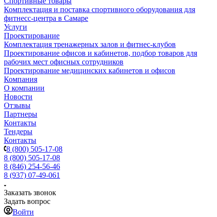
Спортивные товары
Комплектация и поставка спортивного оборудования для
фитнесс-центра в Самаре
Услуги
Проектирование
Комплектация тренажерных залов и фитнес-клубов
Проектирование офисов и кабинетов, подбор товаров для
рабочих мест офисных сотрудников
Проектирование медицинских кабинетов и офисов
Компания
О компании
Новости
Отзывы
Партнеры
Контакты
Тендеры
Контакты
8 (800) 505-17-08
8 (800) 505-17-08
8 (846) 254-56-46
8 (937) 07-49-061
Заказать звонок
Задать вопрос
Войти