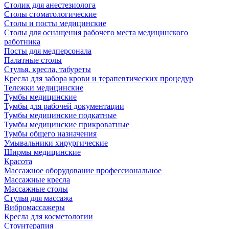
Столик для анестезиолога
Столы стоматологические
Столы и посты медицинские
Столы для оснащения рабочего места медицинского
работника
Посты для медперсонала
Палатные столы
Стулья, кресла, табуреты
Кресла для забора крови и терапевтических процедур
Тележки медицинские
Тумбы медицинские
Тумбы для рабочей документации
Тумбы медицинские подкатные
Тумбы медицинские прикроватные
Тумбы общего назначения
Умывальники хирургические
Ширмы медицинские
Красота
Массажное оборудование профессиональное
Массажные кресла
Массажные столы
Стулья для массажа
Вибромассажеры
Кресла для косметологии
Стоунтерапия