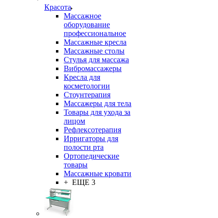
Красота
Массажное
оборудование
профессиональное
Массажные кресла
Массажные столы
Стулья для массажа
Вибромассажеры
Кресла для
косметологии
Стоунтерапия
Массажеры для тела
Товары для ухода за
лицом
Рефлексотерапия
Ирригаторы для
полости рта
Ортопедические
товары
Массажные кровати
+ ЕЩЕ 3