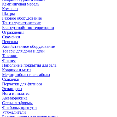
Кемпинговая мебель
Компасы
Шатры
Газовое оборудование
Тенты туристические
Благоустройство территории
Ограждения
Скамейки
Перголы
Хозяйственное оборудование
Товары для дома и дачи
Тележки
Фитнес
Напольные покрытия для зала
Коврики и маты
Медицинболы и слэмболы
Скакалки
Перчатки для фитнеса
Эспандеры
Йога и пилатес
Аквааэробика
Степ-платформы
Фитболы, прыгуны
Утяжелители
Ролики, упоры для отжиманий