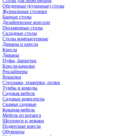
Столы для переговоров
Обеденные (кухонные) столы
Журнальные столики
Барные столы
Дизайнерские консоли
Письменные столы
Складные столы
Столы компьютерные
Диваны и кресла
Кресла
Диваны
Пуфы, банкетки
Кресла-качалки
Реклайнеры
Вешалки
Стеллажи, этажерки, полки
Тумбы и комоды
Садовая мебель
Садовые комплекты
Скамьи садовые
Кованая мебель
Мебель из ротанга
Шезлонги и лежаки
Подвесные кресла
Обувницы