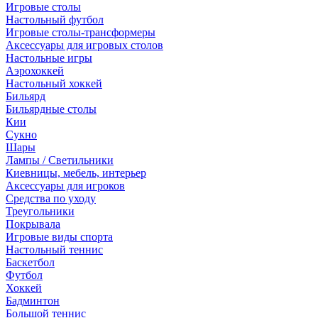
Игровые столы
Настольный футбол
Игровые столы-трансформеры
Аксессуары для игровых столов
Настольные игры
Аэрохоккей
Настольный хоккей
Бильярд
Бильярдные столы
Кии
Сукно
Шары
Лампы / Светильники
Киевницы, мебель, интерьер
Аксессуары для игроков
Средства по уходу
Треугольники
Покрывала
Игровые виды спорта
Настольный теннис
Баскетбол
Футбол
Хоккей
Бадминтон
Большой теннис