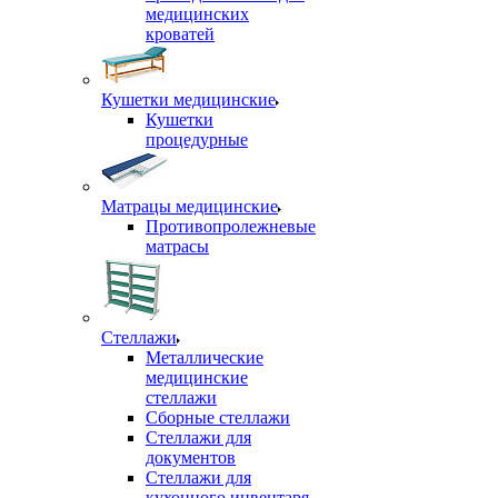
медицинских
кроватей
Кушетки медицинские
Кушетки
процедурные
Матрацы медицинские
Противопролежневые
матрасы
Стеллажи
Металлические
медицинские
стеллажи
Сборные стеллажи
Стеллажи для
документов
Стеллажи для
кухонного инвентаря