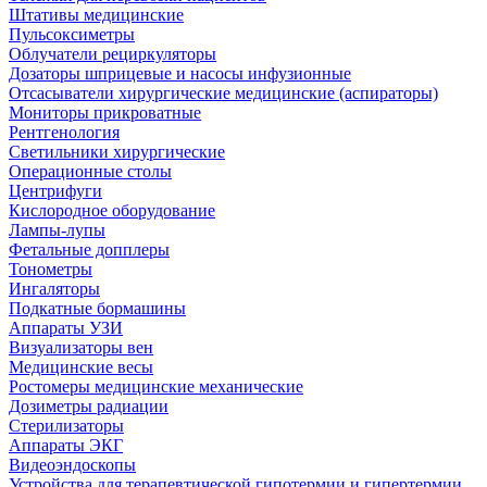
Штативы медицинские
Пульсоксиметры
Облучатели рециркуляторы
Дозаторы шприцевые и насосы инфузионные
Отсасыватели хирургические медицинские (аспираторы)
Мониторы прикроватные
Рентгенология
Светильники хирургические
Операционные столы
Центрифуги
Кислородное оборудование
Лампы-лупы
Фетальные допплеры
Тонометры
Ингаляторы
Подкатные бормашины
Аппараты УЗИ
Визуализаторы вен
Медицинские весы
Ростомеры медицинские механические
Дозиметры радиации
Стерилизаторы
Аппараты ЭКГ
Видеоэндоскопы
Устройства для терапевтической гипотермии и гипертермии