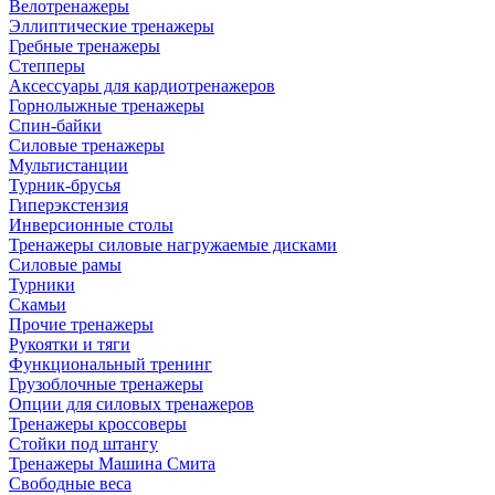
Велотренажеры
Эллиптические тренажеры
Гребные тренажеры
Степперы
Аксессуары для кардиотренажеров
Горнолыжные тренажеры
Спин-байки
Силовые тренажеры
Мультистанции
Турник-брусья
Гиперэкстензия
Инверсионные столы
Тренажеры силовые нагружаемые дисками
Силовые рамы
Турники
Скамьи
Прочие тренажеры
Рукоятки и тяги
Функциональный тренинг
Грузоблочные тренажеры
Опции для силовых тренажеров
Тренажеры кроссоверы
Стойки под штангу
Тренажеры Машина Смита
Свободные веса