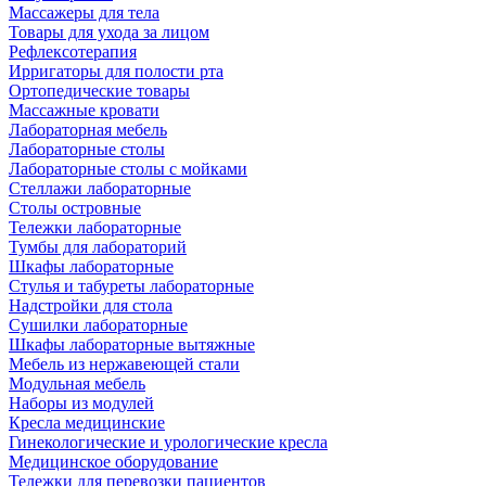
Массажеры для тела
Товары для ухода за лицом
Рефлексотерапия
Ирригаторы для полости рта
Ортопедические товары
Массажные кровати
Лабораторная мебель
Лабораторные столы
Лабораторные столы с мойками
Стеллажи лабораторные
Столы островные
Тележки лабораторные
Тумбы для лабораторий
Шкафы лабораторные
Стулья и табуреты лабораторные
Надстройки для стола
Сушилки лабораторные
Шкафы лабораторные вытяжные
Мебель из нержавеющей стали
Модульная мебель
Наборы из модулей
Кресла медицинские
Гинекологические и урологические кресла
Медицинское оборудование
Тележки для перевозки пациентов