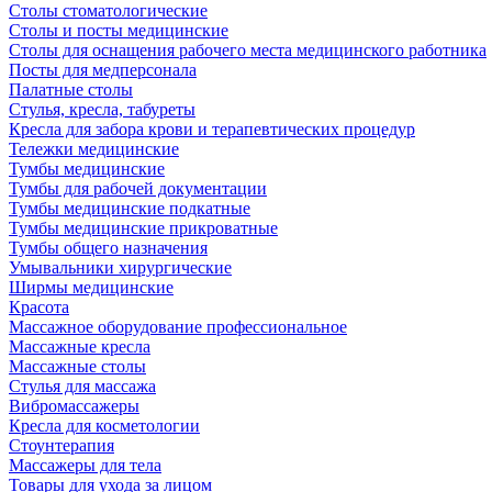
Столы стоматологические
Столы и посты медицинские
Столы для оснащения рабочего места медицинского работника
Посты для медперсонала
Палатные столы
Стулья, кресла, табуреты
Кресла для забора крови и терапевтических процедур
Тележки медицинские
Тумбы медицинские
Тумбы для рабочей документации
Тумбы медицинские подкатные
Тумбы медицинские прикроватные
Тумбы общего назначения
Умывальники хирургические
Ширмы медицинские
Красота
Массажное оборудование профессиональное
Массажные кресла
Массажные столы
Стулья для массажа
Вибромассажеры
Кресла для косметологии
Стоунтерапия
Массажеры для тела
Товары для ухода за лицом