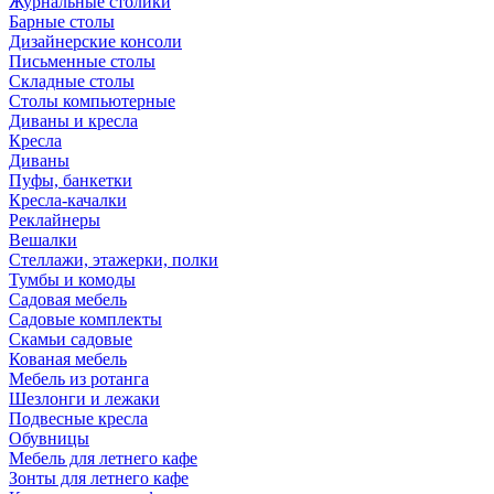
Журнальные столики
Барные столы
Дизайнерские консоли
Письменные столы
Складные столы
Столы компьютерные
Диваны и кресла
Кресла
Диваны
Пуфы, банкетки
Кресла-качалки
Реклайнеры
Вешалки
Стеллажи, этажерки, полки
Тумбы и комоды
Садовая мебель
Садовые комплекты
Скамьи садовые
Кованая мебель
Мебель из ротанга
Шезлонги и лежаки
Подвесные кресла
Обувницы
Мебель для летнего кафе
Зонты для летнего кафе