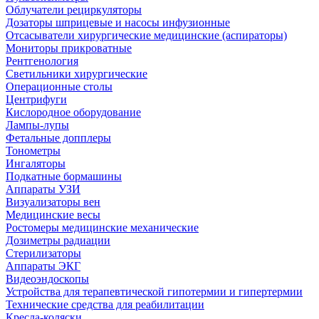
Облучатели рециркуляторы
Дозаторы шприцевые и насосы инфузионные
Отсасыватели хирургические медицинские (аспираторы)
Мониторы прикроватные
Рентгенология
Светильники хирургические
Операционные столы
Центрифуги
Кислородное оборудование
Лампы-лупы
Фетальные допплеры
Тонометры
Ингаляторы
Подкатные бормашины
Аппараты УЗИ
Визуализаторы вен
Медицинские весы
Ростомеры медицинские механические
Дозиметры радиации
Стерилизаторы
Аппараты ЭКГ
Видеоэндоскопы
Устройства для терапевтической гипотермии и гипертермии
Технические средства для реабилитации
Кресла-коляски