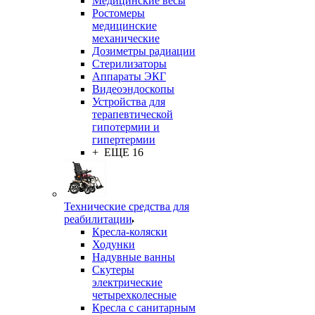
Медицинские весы
Ростомеры
медицинские
механические
Дозиметры радиации
Стерилизаторы
Аппараты ЭКГ
Видеоэндоскопы
Устройства для
терапевтической
гипотермии и
гипертермии
+ ЕЩЕ 16
Технические средства для
реабилитации
Кресла-коляски
Ходунки
Надувные ванны
Скутеры
электрические
четырехколесные
Кресла с санитарным