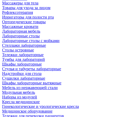
Массажеры для тела
Товары для ухода за лицом
Рефлексотерапия
Ирригаторы для полости рта
Ортопедические товары
Массажные кровати
Лабораторная мебель
Лабораторные столы
Лабораторные столы с мойками
Стеллажи лабораторные
Столы островные
Тележки лабораторные
Тумбы для лабораторий
Шкафы лабораторные
Стулья и табуреты лабораторные
Надстройки для стола
Сушилки лабораторные
Шкафы лабораторные вытяжные
Мебель из нержавеющей стали
Модульная мебель
Наборы из модулей
Кресла медицинские
Гинекологические и урологические кресла
Медицинское оборудование
Тележки для перевозки пациентов