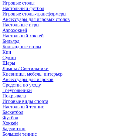
Игровые столы
Настольный футбол
Игровые столы-трансформеры
Аксессуары для игровых столов
Настольные игры
Аэрохоккей
Настольный хоккей
Бильярд
Бильярдные столы
Кии
Сукно
Шары
Лампы / Светильники
Киевницы, мебель, интерьер
Аксессуары для игроков
Средства по уходу
Треугольники
Покрывала
Игровые виды спорта
Настольный теннис
Баскетбол
Футбол
Хоккей
Бадминтон
Большой теннис