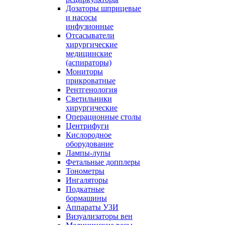
Дозаторы шприцевые
и насосы
инфузионные
Отсасыватели
хирургические
медицинские
(аспираторы)
Мониторы
прикроватные
Рентгенология
Светильники
хирургические
Операционные столы
Центрифуги
Кислородное
оборудование
Лампы-лупы
Фетальные допплеры
Тонометры
Ингаляторы
Подкатные
бормашины
Аппараты УЗИ
Визуализаторы вен