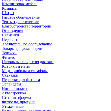
Кемпинговая мебель
Компасы
Шатры
Газовое оборудование
Тенты туристические
Благоустройство территории
Ограждения
Скамейки
Перголы
Хозяйственное оборудование
Товары для дома и дачи
Тележки
Фитнес
Напольные покрытия для зала
Коврики и маты
Медицинболы и слэмболы
Скакалки
Перчатки для фитнеса
Эспандеры
Йога и пилатес
Аквааэробика
Степ-платформы
Фитболы, прыгуны
Утяжелители
Ролики, упоры для отжиманий