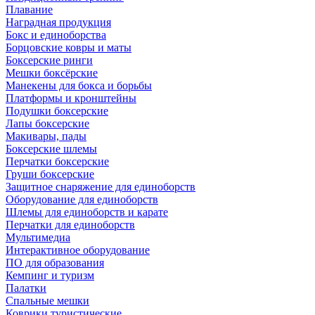
Плавание
Наградная продукция
Бокс и единоборства
Борцовские ковры и маты
Боксерские ринги
Мешки боксёрские
Манекены для бокса и борьбы
Платформы и кронштейны
Подушки боксерские
Лапы боксерские
Макивары, пады
Боксерские шлемы
Перчатки боксерские
Груши боксерские
Защитное снаряжение для единоборств
Оборудование для единоборств
Шлемы для единоборств и карате
Перчатки для единоборств
Мультимедиа
Интерактивное оборудование
ПО для образования
Кемпинг и туризм
Палатки
Спальные мешки
Коврики туристические