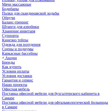
Мячи массажные
Бодибары
Палки для скандинавской ходьбы
Обручи
Баланс-тренинг
Штанги для аэробики
Хранение инветаря
Суппорта
Кинезио тейпы
Одежда для похудения
Сцены и подиумы
Каркасные бассейны
Акции
Бренды
Как купить
Условия оплаты
Условия доставки
Гарантия и сервис
Наши проекты
Офисная мебель
Поставка офисной мебели для бухгалтерского кабинета в
Самаре
Поставка офисной мебели для офтальмологической больницы
в Самаре