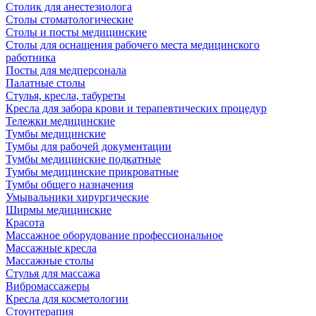
Столик для анестезиолога
Столы стоматологические
Столы и посты медицинские
Столы для оснащения рабочего места медицинского
работника
Посты для медперсонала
Палатные столы
Стулья, кресла, табуреты
Кресла для забора крови и терапевтических процедур
Тележки медицинские
Тумбы медицинские
Тумбы для рабочей документации
Тумбы медицинские подкатные
Тумбы медицинские прикроватные
Тумбы общего назначения
Умывальники хирургические
Ширмы медицинские
Красота
Массажное оборудование профессиональное
Массажные кресла
Массажные столы
Стулья для массажа
Вибромассажеры
Кресла для косметологии
Стоунтерапия