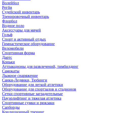
Волейбол
Регби
Судейский инвентарь
Тренировочный инвентарь
Флорбол
Водное поло
Аксессуары для мячей
Гольф
Спорт и активный отдых
Гимнастическое оборудование
Веломобили
Спортивная форма
Дартс
Коньки
Аттракционы для развлечений, тимбилдинг
Самокаты
Лыжное снаряжение
Санки-Ледянки, Тюбинги
Оборудование для легкой атлетики
Оборудование для спортзалов и стадионов
Сетки спортивные заградительные
Пауэрлифтинг и тяжелая атлетика
Спортивные сумки и рюкзаки
Сапборды
Кондиционный тренинг