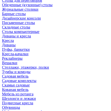
Столы для переговоров
Обеденные (кухонные) столы
Журнальные столики
Барные столы
Дизайнерские консоли
Письменные столы
Складные столы
Столы компьютерные
Диваны и кресла
Кресла
Диваны
Пуфы, банкетки
Кресла-качалки
Реклайнеры
Вешалки
Стеллажи, этажерки, полки
Тумбы и комоды
Садовая мебель
Садовые комплекты
Скамьи садовые
Кованая мебель
Мебель из ротанга
Шезлонги и лежаки
Подвесные кресла
Обувницы