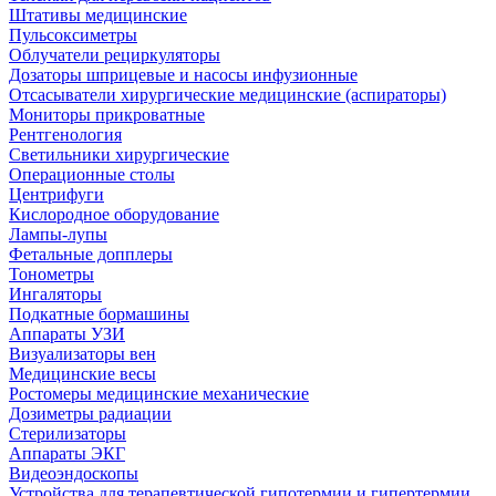
Штативы медицинские
Пульсоксиметры
Облучатели рециркуляторы
Дозаторы шприцевые и насосы инфузионные
Отсасыватели хирургические медицинские (аспираторы)
Мониторы прикроватные
Рентгенология
Светильники хирургические
Операционные столы
Центрифуги
Кислородное оборудование
Лампы-лупы
Фетальные допплеры
Тонометры
Ингаляторы
Подкатные бормашины
Аппараты УЗИ
Визуализаторы вен
Медицинские весы
Ростомеры медицинские механические
Дозиметры радиации
Стерилизаторы
Аппараты ЭКГ
Видеоэндоскопы
Устройства для терапевтической гипотермии и гипертермии