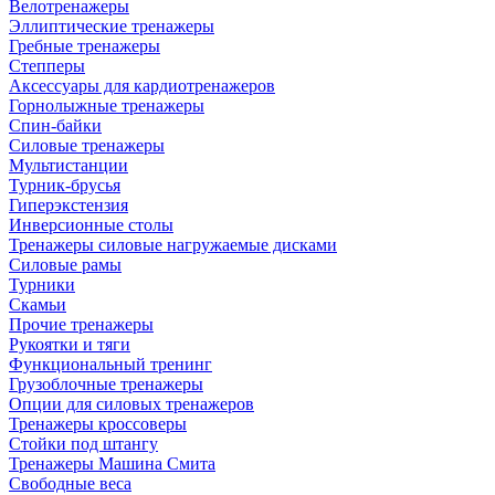
Велотренажеры
Эллиптические тренажеры
Гребные тренажеры
Степперы
Аксессуары для кардиотренажеров
Горнолыжные тренажеры
Спин-байки
Силовые тренажеры
Мультистанции
Турник-брусья
Гиперэкстензия
Инверсионные столы
Тренажеры силовые нагружаемые дисками
Силовые рамы
Турники
Скамьи
Прочие тренажеры
Рукоятки и тяги
Функциональный тренинг
Грузоблочные тренажеры
Опции для силовых тренажеров
Тренажеры кроссоверы
Стойки под штангу
Тренажеры Машина Смита
Свободные веса