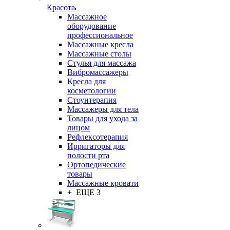
Красота
Массажное
оборудование
профессиональное
Массажные кресла
Массажные столы
Стулья для массажа
Вибромассажеры
Кресла для
косметологии
Стоунтерапия
Массажеры для тела
Товары для ухода за
лицом
Рефлексотерапия
Ирригаторы для
полости рта
Ортопедические
товары
Массажные кровати
+ ЕЩЕ 3