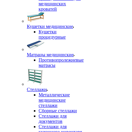
медицинских
кроватей
Кушетки медицинские
Кушетки
процедурные
Матрацы медицинские
Противопролежневые
матрасы
Стеллажи
Металлические
медицинские
стеллажи
Сборные стеллажи
Стеллажи для
документов
Стеллажи для
кухонного инвентаря