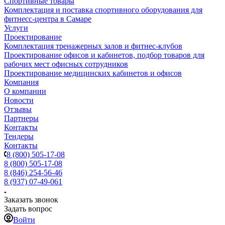
Спортивные товары
Комплектация и поставка спортивного оборудования для
фитнесс-центра в Самаре
Услуги
Проектирование
Комплектация тренажерных залов и фитнес-клубов
Проектирование офисов и кабинетов, подбор товаров для
рабочих мест офисных сотрудников
Проектирование медицинских кабинетов и офисов
Компания
О компании
Новости
Отзывы
Партнеры
Контакты
Тендеры
Контакты
8 (800) 505-17-08
8 (800) 505-17-08
8 (846) 254-56-46
8 (937) 07-49-061
Заказать звонок
Задать вопрос
Войти