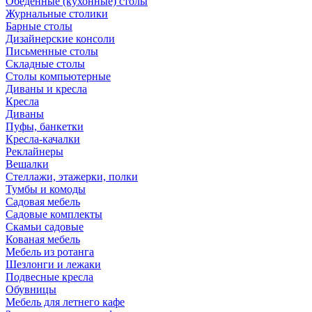
Обеденные (кухонные) столы
Журнальные столики
Барные столы
Дизайнерские консоли
Письменные столы
Складные столы
Столы компьютерные
Диваны и кресла
Кресла
Диваны
Пуфы, банкетки
Кресла-качалки
Реклайнеры
Вешалки
Стеллажи, этажерки, полки
Тумбы и комоды
Садовая мебель
Садовые комплекты
Скамьи садовые
Кованая мебель
Мебель из ротанга
Шезлонги и лежаки
Подвесные кресла
Обувницы
Мебель для летнего кафе