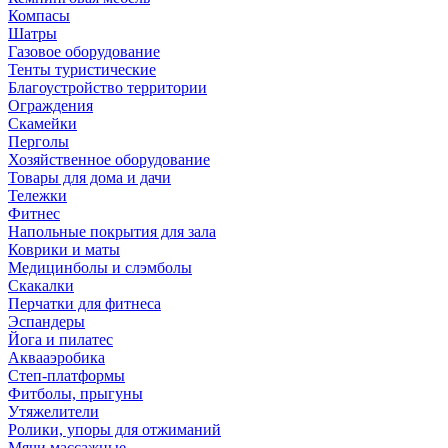
Компасы
Шатры
Газовое оборудование
Тенты туристические
Благоустройство территории
Ограждения
Скамейки
Перголы
Хозяйственное оборудование
Товары для дома и дачи
Тележки
Фитнес
Напольные покрытия для зала
Коврики и маты
Медицинболы и слэмболы
Скакалки
Перчатки для фитнеса
Эспандеры
Йога и пилатес
Аквааэробика
Степ-платформы
Фитболы, прыгуны
Утяжелители
Ролики, упоры для отжиманий
Мячи массажные