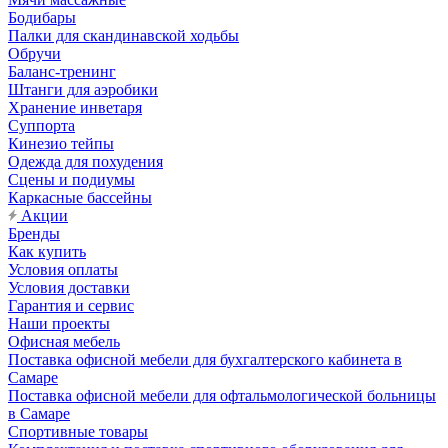
Бодибары
Палки для скандинавской ходьбы
Обручи
Баланс-тренинг
Штанги для аэробики
Хранение инветаря
Суппорта
Кинезио тейпы
Одежда для похудения
Сцены и подиумы
Каркасные бассейны
Акции
Бренды
Как купить
Условия оплаты
Условия доставки
Гарантия и сервис
Наши проекты
Офисная мебель
Поставка офисной мебели для бухгалтерского кабинета в
Самаре
Поставка офисной мебели для офтальмологической больницы
в Самаре
Спортивные товары