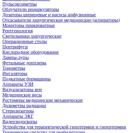
Пульсоксиметры
Облучатели рециркуляторы
Дозаторы шприцевые и насосы инфузионные
Отсасыватели хирургические медицинские (аспираторы)
Мониторы прикроватные
Рентгенология
Светильники хирургические
Операционные столы
Центрифуги
Кислородное оборудование
Лампы-лупы
Фетальные допплеры
Тонометры
Ингаляторы
Подкатные бормашины
Аппараты УЗИ
Визуализаторы вен
Медицинские весы
Ростомеры медицинские механические
Дозиметры радиации
Стерилизаторы
Аппараты ЭКГ
Видеоэндоскопы
Устройства для терапевтической гипотермии и гипертермии
Технические средства для реабилитации