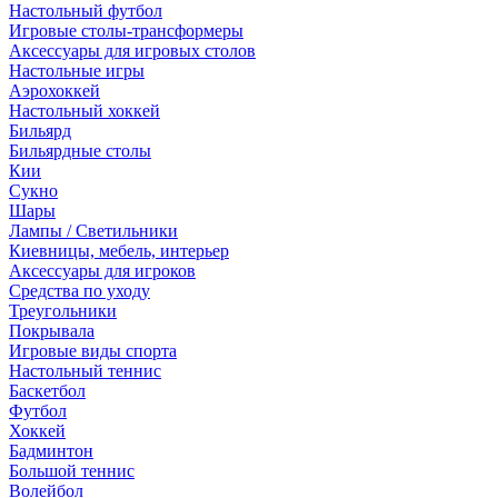
Настольный футбол
Игровые столы-трансформеры
Аксессуары для игровых столов
Настольные игры
Аэрохоккей
Настольный хоккей
Бильярд
Бильярдные столы
Кии
Сукно
Шары
Лампы / Светильники
Киевницы, мебель, интерьер
Аксессуары для игроков
Средства по уходу
Треугольники
Покрывала
Игровые виды спорта
Настольный теннис
Баскетбол
Футбол
Хоккей
Бадминтон
Большой теннис
Волейбол