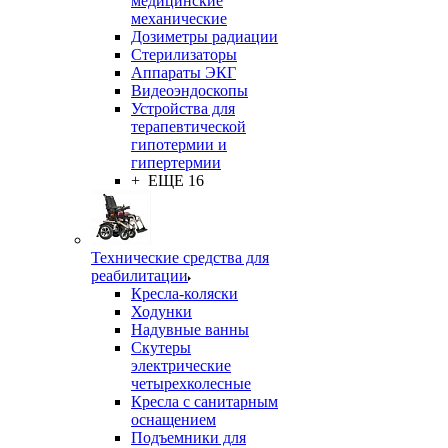
медицинские
механические
Дозиметры радиации
Стерилизаторы
Аппараты ЭКГ
Видеоэндоскопы
Устройства для
терапевтической
гипотермии и
гипертермии
+ ЕЩЕ 16
Технические средства для
реабилитации
Кресла-коляски
Ходунки
Надувные ванны
Скутеры
электрические
четырехколесные
Кресла с санитарным
оснащением
Подъемники для