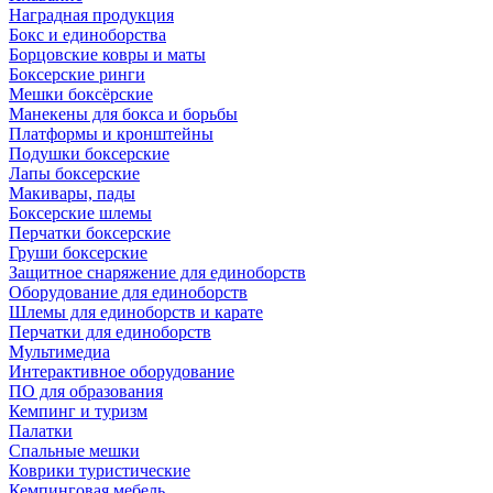
Наградная продукция
Бокс и единоборства
Борцовские ковры и маты
Боксерские ринги
Мешки боксёрские
Манекены для бокса и борьбы
Платформы и кронштейны
Подушки боксерские
Лапы боксерские
Макивары, пады
Боксерские шлемы
Перчатки боксерские
Груши боксерские
Защитное снаряжение для единоборств
Оборудование для единоборств
Шлемы для единоборств и карате
Перчатки для единоборств
Мультимедиа
Интерактивное оборудование
ПО для образования
Кемпинг и туризм
Палатки
Спальные мешки
Коврики туристические
Кемпинговая мебель