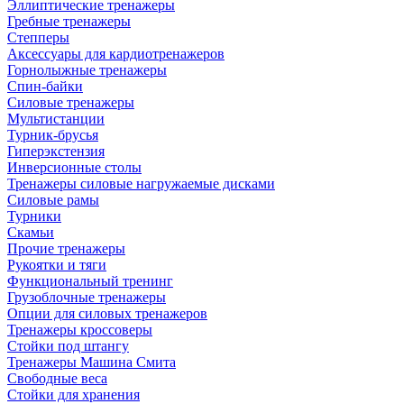
Эллиптические тренажеры
Гребные тренажеры
Степперы
Аксессуары для кардиотренажеров
Горнолыжные тренажеры
Спин-байки
Силовые тренажеры
Мультистанции
Турник-брусья
Гиперэкстензия
Инверсионные столы
Тренажеры силовые нагружаемые дисками
Силовые рамы
Турники
Скамьи
Прочие тренажеры
Рукоятки и тяги
Функциональный тренинг
Грузоблочные тренажеры
Опции для силовых тренажеров
Тренажеры кроссоверы
Стойки под штангу
Тренажеры Машина Смита
Свободные веса
Стойки для хранения