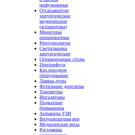
инфузионные
Отсасыватели
хирургические
медицинские
(аспираторы)
Мониторы
прикроватные
Рентгенология
Светильники
хирургические
Операционные столы
Центрифуги
Кислородное
оборудование
Лампы-лупы
Фетальные допплеры
Тонометры
Ингаляторы
Подкатные
бормашины
Аппараты УЗИ
Визуализаторы вен
Медицинские весы
Ростомеры