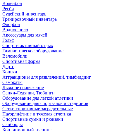
Волейбол
Регби
Судейский инвентарь
Тренировочный инвентарь
Флорбол
Водное поло
Аксессуары для мячей
Гольф
Спорт и активный отдых
Гимнастическое оборудование
Веломобили
Спортивная форма
Дартс
Коньки
Аттракционы для развлечений, тимбилдинг
Самокаты
Лыжное снаряжение
Санки-Ледянки, Тюбинги
Оборудование для легкой атлетики
Оборудование для спортзалов и стадионов
Сетки спортивные заградительные
Пауэрлифтинг и тяжелая атлетика
Спортивные сумки и рюкзаки
Сапборды
Кондиционный тренинг