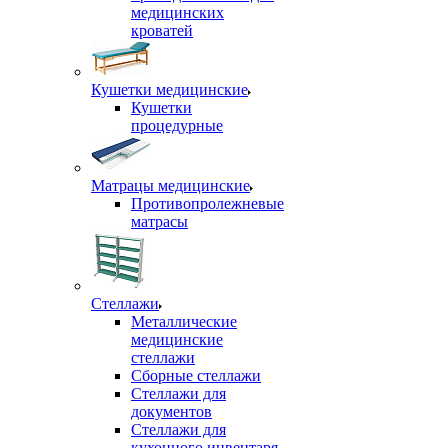
медицинских
кроватей
Кушетки медицинские
Кушетки
процедурные
Матрацы медицинские
Противопролежневые
матрасы
Стеллажи
Металлические
медицинские
стеллажи
Сборные стеллажи
Стеллажи для
документов
Стеллажи для
кухонного инвентаря