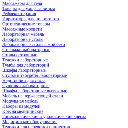
Массажеры для тела
Товары для ухода за лицом
Рефлексотерапия
Ирригаторы для полости рта
Ортопедические товары
Массажные кровати
Лабораторная мебель
Лабораторные столы
Лабораторные столы с мойками
Стеллажи лабораторные
Столы островные
Тележки лабораторные
Тумбы для лабораторий
Шкафы лабораторные
Стулья и табуреты лабораторные
Надстройки для стола
Сушилки лабораторные
Шкафы лабораторные вытяжные
Мебель из нержавеющей стали
Модульная мебель
Наборы из модулей
Кресла медицинские
Гинекологические и урологические кресла
Медицинское оборудование
Тележки для перевозки пациентов