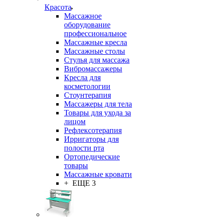
Красота
Массажное
оборудование
профессиональное
Массажные кресла
Массажные столы
Стулья для массажа
Вибромассажеры
Кресла для
косметологии
Стоунтерапия
Массажеры для тела
Товары для ухода за
лицом
Рефлексотерапия
Ирригаторы для
полости рта
Ортопедические
товары
Массажные кровати
+ ЕЩЕ 3