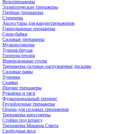
Велотренажеры
Эллиптические тренажеры
Гребные тренажеры
Степперы
Аксессуары для кардиотренажеров
Горнолыжные тренажеры
Спин-байки
Силовые тренажеры
Мультистанции
Турник-брусья
Гиперэкстензия
Инверсионные столы
Тренажеры силовые нагружаемые дисками
Силовые рамы
Турники
Скамьи
Прочие тренажеры
Рукоятки и тяги
Функциональный тренинг
Грузоблочные тренажеры
Опции для силовых тренажеров
Тренажеры кроссоверы
Стойки под штангу
Тренажеры Машина Смита
Свободные веса