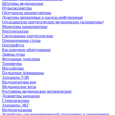
Штативы медицинские
Пульсоксиметры
Облучатели рециркуляторы
Дозаторы шприцевые и насосы инфузионные
Отсасыватели хирургические медицинские (аспираторы)
Мониторы прикроватные
Рентгенология
Светильники хирургические
Операционные столы
Центрифуги
Кислородное оборудование
Лампы-лупы
Фетальные допплеры
Тонометры
Ингаляторы
Подкатные бормашины
Аппараты УЗИ
Визуализаторы вен
Медицинские весы
Ростомеры медицинские механические
Дозиметры радиации
Стерилизаторы
Аппараты ЭКГ
Видеоэндоскопы
Устройства для терапевтической гипотермии и гипертермии