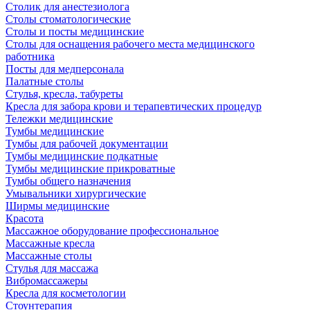
Столик для анестезиолога
Столы стоматологические
Столы и посты медицинские
Столы для оснащения рабочего места медицинского
работника
Посты для медперсонала
Палатные столы
Стулья, кресла, табуреты
Кресла для забора крови и терапевтических процедур
Тележки медицинские
Тумбы медицинские
Тумбы для рабочей документации
Тумбы медицинские подкатные
Тумбы медицинские прикроватные
Тумбы общего назначения
Умывальники хирургические
Ширмы медицинские
Красота
Массажное оборудование профессиональное
Массажные кресла
Массажные столы
Стулья для массажа
Вибромассажеры
Кресла для косметологии
Стоунтерапия