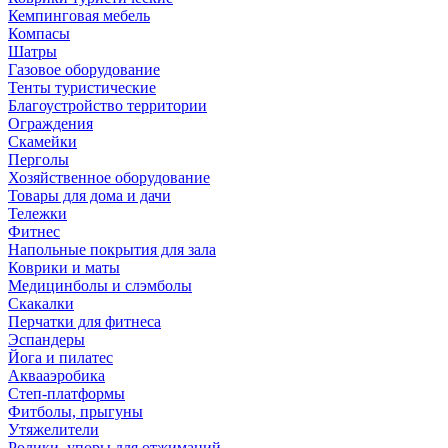
Кемпинговая мебель
Компасы
Шатры
Газовое оборудование
Тенты туристические
Благоустройство территории
Ограждения
Скамейки
Перголы
Хозяйственное оборудование
Товары для дома и дачи
Тележки
Фитнес
Напольные покрытия для зала
Коврики и маты
Медицинболы и слэмболы
Скакалки
Перчатки для фитнеса
Эспандеры
Йога и пилатес
Аквааэробика
Степ-платформы
Фитболы, прыгуны
Утяжелители
Ролики, упоры для отжиманий