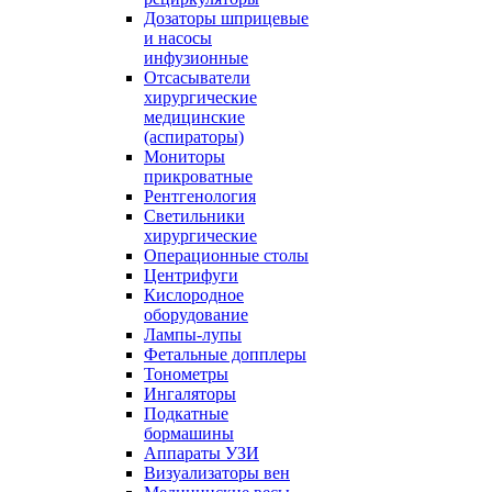
Дозаторы шприцевые
и насосы
инфузионные
Отсасыватели
хирургические
медицинские
(аспираторы)
Мониторы
прикроватные
Рентгенология
Светильники
хирургические
Операционные столы
Центрифуги
Кислородное
оборудование
Лампы-лупы
Фетальные допплеры
Тонометры
Ингаляторы
Подкатные
бормашины
Аппараты УЗИ
Визуализаторы вен