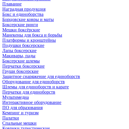
Плавание
Наградная продукция
Бокс и единоборства
Борцовские ковры и маты
Боксерские ринги
Мешки боксёрские
Манекены для бокса и борьбы
Платформы и кронштейны
Подушки боксерские
Лапы боксерские
Макивары, пады
Боксерские шлемы
Перчатки боксерские
Груши боксерские
Защитное снаряжение для единоборств
Оборудование для единоборств
Шлемы для единоборств и карате
Перчатки для единоборств
Мультимедиа
Интерактивное оборудование
ПО для образования
Кемпинг и туризм
Палатки
Спальные мешки
Коврики туристические