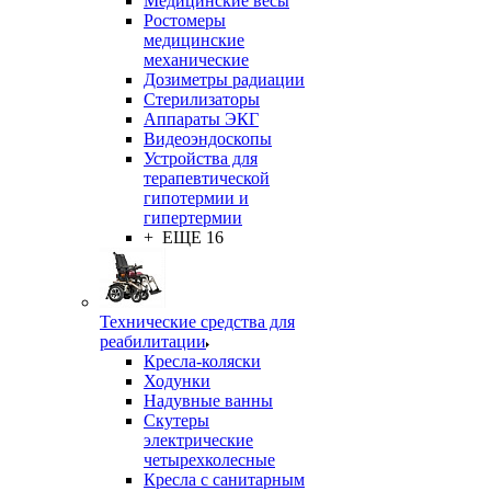
Медицинские весы
Ростомеры
медицинские
механические
Дозиметры радиации
Стерилизаторы
Аппараты ЭКГ
Видеоэндоскопы
Устройства для
терапевтической
гипотермии и
гипертермии
+ ЕЩЕ 16
Технические средства для
реабилитации
Кресла-коляски
Ходунки
Надувные ванны
Скутеры
электрические
четырехколесные
Кресла с санитарным