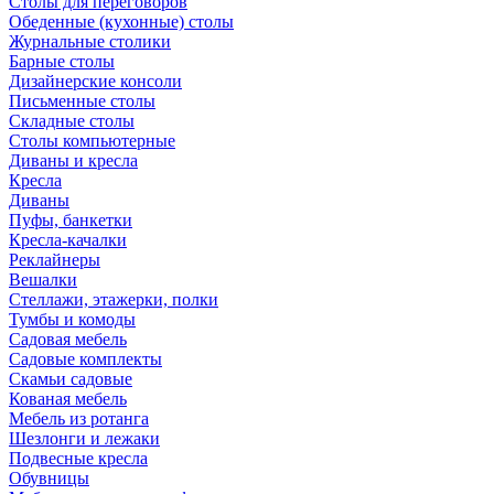
Столы для переговоров
Обеденные (кухонные) столы
Журнальные столики
Барные столы
Дизайнерские консоли
Письменные столы
Складные столы
Столы компьютерные
Диваны и кресла
Кресла
Диваны
Пуфы, банкетки
Кресла-качалки
Реклайнеры
Вешалки
Стеллажи, этажерки, полки
Тумбы и комоды
Садовая мебель
Садовые комплекты
Скамьи садовые
Кованая мебель
Мебель из ротанга
Шезлонги и лежаки
Подвесные кресла
Обувницы