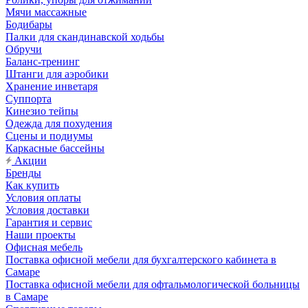
Мячи массажные
Бодибары
Палки для скандинавской ходьбы
Обручи
Баланс-тренинг
Штанги для аэробики
Хранение инветаря
Суппорта
Кинезио тейпы
Одежда для похудения
Сцены и подиумы
Каркасные бассейны
Акции
Бренды
Как купить
Условия оплаты
Условия доставки
Гарантия и сервис
Наши проекты
Офисная мебель
Поставка офисной мебели для бухгалтерского кабинета в
Самаре
Поставка офисной мебели для офтальмологической больницы
в Самаре