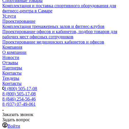
Спортивные товары
Комплектация и поставка спортивного оборудования для
фитнесс-центра в Самаре
Услуги
Проектирование
Комплектация тренажерных залов и фитнес-клубов
Проектирование офисов и кабинетов, подбор товаров для
рабочих мест офисных сотрудников
Проектирование медицинских кабинетов и офисов
Компания
О компании
Новости
Отзывы
Партнеры
Контакты
Тендеры
Контакты
8 (800) 505-17-08
8 (800) 505-17-08
8 (846) 254-56-46
8 (937) 07-49-061
Заказать звонок
Задать вопрос
Войти