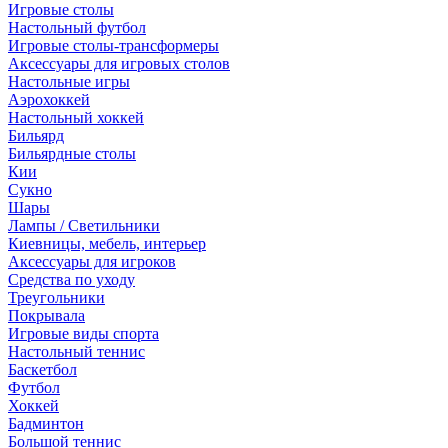
Игровые столы
Настольный футбол
Игровые столы-трансформеры
Аксессуары для игровых столов
Настольные игры
Аэрохоккей
Настольный хоккей
Бильярд
Бильярдные столы
Кии
Сукно
Шары
Лампы / Светильники
Киевницы, мебель, интерьер
Аксессуары для игроков
Средства по уходу
Треугольники
Покрывала
Игровые виды спорта
Настольный теннис
Баскетбол
Футбол
Хоккей
Бадминтон
Большой теннис