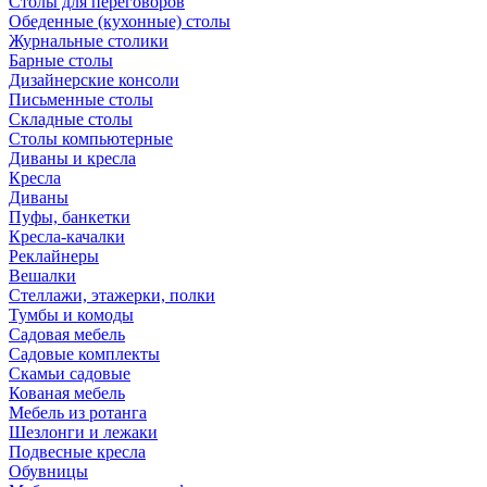
Столы для переговоров
Обеденные (кухонные) столы
Журнальные столики
Барные столы
Дизайнерские консоли
Письменные столы
Складные столы
Столы компьютерные
Диваны и кресла
Кресла
Диваны
Пуфы, банкетки
Кресла-качалки
Реклайнеры
Вешалки
Стеллажи, этажерки, полки
Тумбы и комоды
Садовая мебель
Садовые комплекты
Скамьи садовые
Кованая мебель
Мебель из ротанга
Шезлонги и лежаки
Подвесные кресла
Обувницы