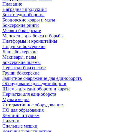
Плавание
Наградная продукция
Бокс и единоборства
Борцовские ковры и маты
Боксерские ринги
Мешки боксёрские
Манекены для бокса и борьбы
Платформы и кронштейны
Подушки боксерские
Лапы боксерские
Макивары, пады
Боксерские шлемы
Перчатки боксерские
Груши боксерские
Защитное снаряжение для единоборств
Оборудование для единоборств
Шлемы для единоборств и карате
Перчатки для единоборств
Мультимедиа
Интерактивное оборудование
ПО для образования
Кемпинг и туризм
Палатки
Спальные мешки
Коврики туристические