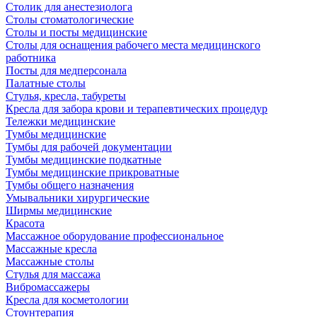
Столик для анестезиолога
Столы стоматологические
Столы и посты медицинские
Столы для оснащения рабочего места медицинского
работника
Посты для медперсонала
Палатные столы
Стулья, кресла, табуреты
Кресла для забора крови и терапевтических процедур
Тележки медицинские
Тумбы медицинские
Тумбы для рабочей документации
Тумбы медицинские подкатные
Тумбы медицинские прикроватные
Тумбы общего назначения
Умывальники хирургические
Ширмы медицинские
Красота
Массажное оборудование профессиональное
Массажные кресла
Массажные столы
Стулья для массажа
Вибромассажеры
Кресла для косметологии
Стоунтерапия