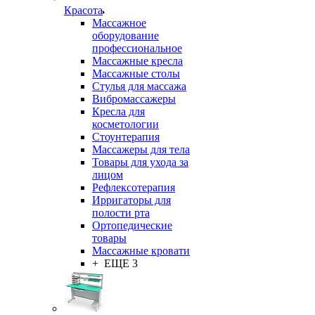
Красота
Массажное
оборудование
профессиональное
Массажные кресла
Массажные столы
Стулья для массажа
Вибромассажеры
Кресла для
косметологии
Стоунтерапия
Массажеры для тела
Товары для ухода за
лицом
Рефлексотерапия
Ирригаторы для
полости рта
Ортопедические
товары
Массажные кровати
+ ЕЩЕ 3