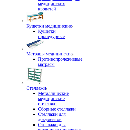
медицинских
кроватей
Кушетки медицинские
Кушетки
процедурные
Матрацы медицинские
Противопролежневые
матрасы
Стеллажи
Металлические
медицинские
стеллажи
Сборные стеллажи
Стеллажи для
документов
Стеллажи для
кухонного инвентаря