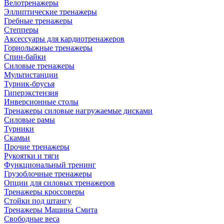
Велотренажеры
Эллиптические тренажеры
Гребные тренажеры
Степперы
Аксессуары для кардиотренажеров
Горнолыжные тренажеры
Спин-байки
Силовые тренажеры
Мультистанции
Турник-брусья
Гиперэкстензия
Инверсионные столы
Тренажеры силовые нагружаемые дисками
Силовые рамы
Турники
Скамьи
Прочие тренажеры
Рукоятки и тяги
Функциональный тренинг
Грузоблочные тренажеры
Опции для силовых тренажеров
Тренажеры кроссоверы
Стойки под штангу
Тренажеры Машина Смита
Свободные веса