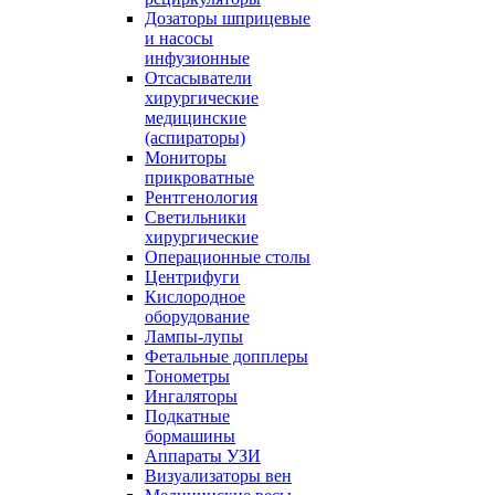
Дозаторы шприцевые
и насосы
инфузионные
Отсасыватели
хирургические
медицинские
(аспираторы)
Мониторы
прикроватные
Рентгенология
Светильники
хирургические
Операционные столы
Центрифуги
Кислородное
оборудование
Лампы-лупы
Фетальные допплеры
Тонометры
Ингаляторы
Подкатные
бормашины
Аппараты УЗИ
Визуализаторы вен