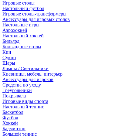
Игровые столы
Настольный футбол
Игровые столы-трансформеры
Аксессуары для игровых столов
Настольные игры
Аэрохоккей
Настольный хоккей
Бильярд
Бильярдные столы
Кии
Сукно
Шары
Лампы / Светильники
Киевницы, мебель, интерьер
Аксессуары для игроков
Средства по уходу
Треугольники
Покрывала
Игровые виды спорта
Настольный теннис
Баскетбол
Футбол
Хоккей
Бадминтон
Большой теннис