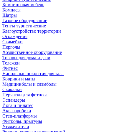
Кемпинговая мебель
Компасы
Шатры
Газовое оборудование
Тенты туристические
Благоустройство территории
Ограждения
Скамейки
Перголы
Хозяйственное оборудование
Товары для дома и дачи
Тележки
Фитнес
Напольные покрытия для зала
Коврики и маты
Медицинболы и слэмболы
Скакалки
Перчатки для фитнеса
Эспандеры
Йога и пилатес
Аквааэробика
Степ-платформы
Фитболы, прыгуны
Утяжелители
Ролики, упоры для отжиманий