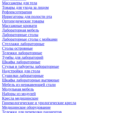
Массажеры для тела
Товары для ухода за лицом
Рефлексотерапия
Ирригаторы для полости рта
Ортопедические товары
Массажные кровати
Лабораторная мебель
Лабораторные столы
Лабораторные столы с мойками
Стеллажи лабораторные
Столы островные
Тележки лабораторные
Тумбы для лабораторий
Шкафы лабораторные
Стулья и табуреты лабораторные
Надстройки для стола
Сушилки лабораторные
Шкафы лабораторные вытяжные
Мебель из нержавеющей стали
Модульная мебель
Наборы из модулей
Кресла медицинские
Гинекологические и урологические кресла
Медицинское оборудование
Тележки для перевозки пациентов