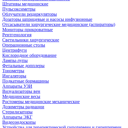
Штативы медицинские
Пульсоксиметры
Облучатели рециркуляторы
Дозаторы шприцевые и насосы инфузионные
Отсасыватели хирургические медицинские (аспираторы)
Мониторы прикроватные
Рентгенология
Светильники хирургические
Операционные столы
Центрифуги
Кислородное оборудование
Лампы-лупы
Фетальные допплеры
Тонометры
Ингаляторы
Подкатные бормашины
Аппараты УЗИ
Визуализаторы вен
Медицинские весы
Ростомеры медицинские механические
Дозиметры радиации
Стерилизаторы
Аппараты ЭКГ
Видеоэндоскопы
Устройства для терапевтической гипотермии и гипертермии