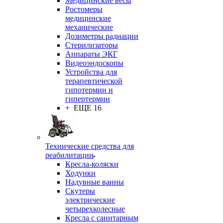
Медицинские весы
Ростомеры
медицинские
механические
Дозиметры радиации
Стерилизаторы
Аппараты ЭКГ
Видеоэндоскопы
Устройства для
терапевтической
гипотермии и
гипертермии
+ ЕЩЕ 16
Технические средства для
реабилитации
Кресла-коляски
Ходунки
Надувные ванны
Скутеры
электрические
четырехколесные
Кресла с санитарным