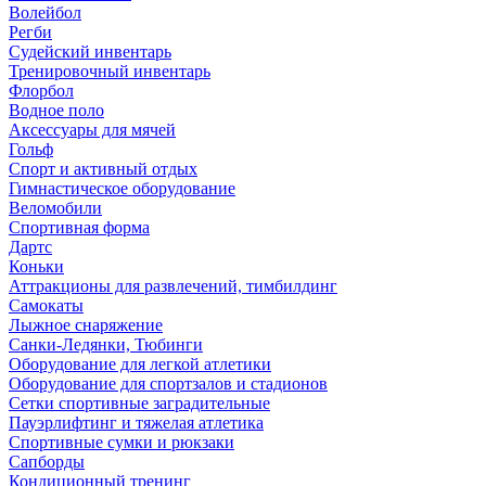
Волейбол
Регби
Судейский инвентарь
Тренировочный инвентарь
Флорбол
Водное поло
Аксессуары для мячей
Гольф
Спорт и активный отдых
Гимнастическое оборудование
Веломобили
Спортивная форма
Дартс
Коньки
Аттракционы для развлечений, тимбилдинг
Самокаты
Лыжное снаряжение
Санки-Ледянки, Тюбинги
Оборудование для легкой атлетики
Оборудование для спортзалов и стадионов
Сетки спортивные заградительные
Пауэрлифтинг и тяжелая атлетика
Спортивные сумки и рюкзаки
Сапборды
Кондиционный тренинг