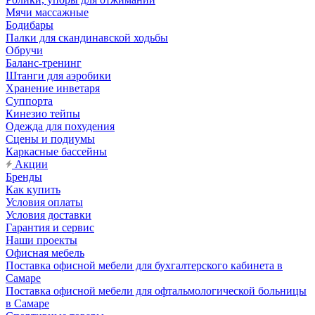
Мячи массажные
Бодибары
Палки для скандинавской ходьбы
Обручи
Баланс-тренинг
Штанги для аэробики
Хранение инветаря
Суппорта
Кинезио тейпы
Одежда для похудения
Сцены и подиумы
Каркасные бассейны
Акции
Бренды
Как купить
Условия оплаты
Условия доставки
Гарантия и сервис
Наши проекты
Офисная мебель
Поставка офисной мебели для бухгалтерского кабинета в
Самаре
Поставка офисной мебели для офтальмологической больницы
в Самаре