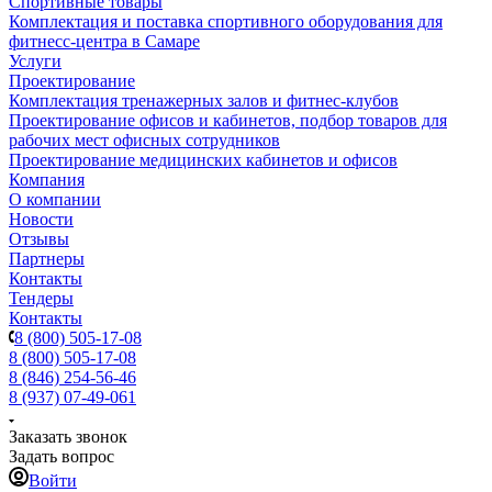
Спортивные товары
Комплектация и поставка спортивного оборудования для
фитнесс-центра в Самаре
Услуги
Проектирование
Комплектация тренажерных залов и фитнес-клубов
Проектирование офисов и кабинетов, подбор товаров для
рабочих мест офисных сотрудников
Проектирование медицинских кабинетов и офисов
Компания
О компании
Новости
Отзывы
Партнеры
Контакты
Тендеры
Контакты
8 (800) 505-17-08
8 (800) 505-17-08
8 (846) 254-56-46
8 (937) 07-49-061
Заказать звонок
Задать вопрос
Войти