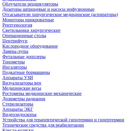
Облучатели рециркуляторы
Дозаторы шприцевые и насосы инфузионные
Отсасыватели хирургические медицинские (аспираторы)
Мониторы прикроватные
Рентгенология
Светильники хирургические
Операционные столы
Центрифуги
Кислородное оборудование
Лампы-лупы
Фетальные допплеры
Тонометры
Ингаляторы
Подкатные бормашины
Аппараты УЗИ
Визуализаторы вен
Медицинские весы
Ростомеры медицинские механические
Дозиметры радиации
Стерилизаторы
Аппараты ЭКГ
Видеоэндоскопы
Устройства для терапевтической гипотермии и гипертермии
Технические средства для реабилитации
Кресла-коляски