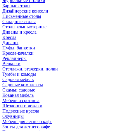
Журнальные столики
Барные столы
Дизайнерские консоли
Письменные столы
Складные столы
Столы компьютерные
Диваны и кресла
Кресла
Диваны
Пуфы, банкетки
Кресла-качалки
Реклайнеры
Вешалки
Стеллажи, этажерки, полки
Тумбы и комоды
Садовая мебель
Садовые комплекты
Скамьи садовые
Кованая мебель
Мебель из ротанга
Шезлонги и лежаки
Подвесные кресла
Обувницы
Мебель для летнего кафе
Зонты для летнего кафе