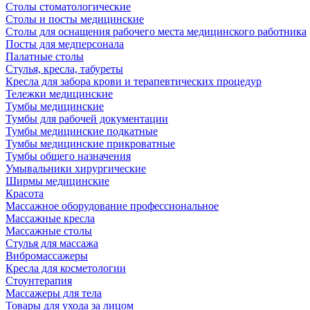
Столы стоматологические
Столы и посты медицинские
Столы для оснащения рабочего места медицинского работника
Посты для медперсонала
Палатные столы
Стулья, кресла, табуреты
Кресла для забора крови и терапевтических процедур
Тележки медицинские
Тумбы медицинские
Тумбы для рабочей документации
Тумбы медицинские подкатные
Тумбы медицинские прикроватные
Тумбы общего назначения
Умывальники хирургические
Ширмы медицинские
Красота
Массажное оборудование профессиональное
Массажные кресла
Массажные столы
Стулья для массажа
Вибромассажеры
Кресла для косметологии
Стоунтерапия
Массажеры для тела
Товары для ухода за лицом