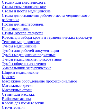
Столик для анестезиолога
Столы стоматологические
Столы и посты медицинские
Столы для оснащения рабочего места медицинского
работника
Посты для медперсонала
Палатные столы
Стулья, кресла, табуреты
Кресла для забора крови и терапевтических процедур
Тележки медицинские
Тумбы медицинские
Тумбы для рабочей документации
Тумбы медицинские подкатные
Тумбы медицинские прикроватные
Тумбы общего назначения
Умывальники хирургические
Ширмы медицинские
Красота
Массажное оборудование профессиональное
Массажные кресла
Массажные столы
Стулья для массажа
Вибромассажеры
Кресла для косметологии
Стоунтерапия