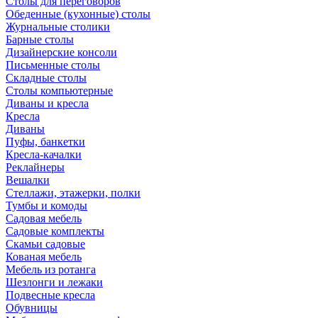
Столы для переговоров
Обеденные (кухонные) столы
Журнальные столики
Барные столы
Дизайнерские консоли
Письменные столы
Складные столы
Столы компьютерные
Диваны и кресла
Кресла
Диваны
Пуфы, банкетки
Кресла-качалки
Реклайнеры
Вешалки
Стеллажи, этажерки, полки
Тумбы и комоды
Садовая мебель
Садовые комплекты
Скамьи садовые
Кованая мебель
Мебель из ротанга
Шезлонги и лежаки
Подвесные кресла
Обувницы