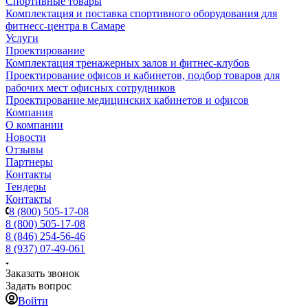
Спортивные товары
Комплектация и поставка спортивного оборудования для
фитнесс-центра в Самаре
Услуги
Проектирование
Комплектация тренажерных залов и фитнес-клубов
Проектирование офисов и кабинетов, подбор товаров для
рабочих мест офисных сотрудников
Проектирование медицинских кабинетов и офисов
Компания
О компании
Новости
Отзывы
Партнеры
Контакты
Тендеры
Контакты
8 (800) 505-17-08
8 (800) 505-17-08
8 (846) 254-56-46
8 (937) 07-49-061
Заказать звонок
Задать вопрос
Войти