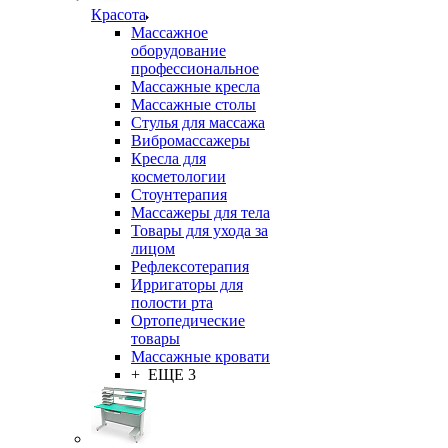
Красота
Массажное
оборудование
профессиональное
Массажные кресла
Массажные столы
Стулья для массажа
Вибромассажеры
Кресла для
косметологии
Стоунтерапия
Массажеры для тела
Товары для ухода за
лицом
Рефлексотерапия
Ирригаторы для
полости рта
Ортопедические
товары
Массажные кровати
+ ЕЩЕ 3