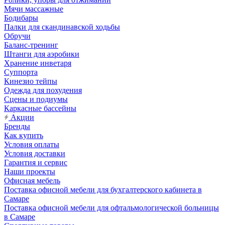
Мячи массажные
Бодибары
Палки для скандинавской ходьбы
Обручи
Баланс-тренинг
Штанги для аэробики
Хранение инветаря
Суппорта
Кинезио тейпы
Одежда для похудения
Сцены и подиумы
Каркасные бассейны
Акции
Бренды
Как купить
Условия оплаты
Условия доставки
Гарантия и сервис
Наши проекты
Офисная мебель
Поставка офисной мебели для бухгалтерского кабинета в
Самаре
Поставка офисной мебели для офтальмологической больницы
в Самаре