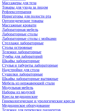
Массажеры для тела
Товары для ухода за лицом
Рефлексотерапия
Ирригаторы для полости рта
Ортопедические товары
Массажные кровати
Лабораторная мебель
Лабораторные столы
Лабораторные столы с мойками
Стеллажи лабораторные
Столы островные
Тележки лабораторные
Тумбы для лабораторий
Шкафы лабораторные
Стулья и табуреты лабораторные
Надстройки для стола
Сушилки лабораторные
Шкафы лабораторные вытяжные
Мебель из нержавеющей стали
Модульная мебель
Наборы из модулей
Кресла медицинские
Гинекологические и урологические кресла
Медицинское оборудование
Тележки для перевозки пациентов