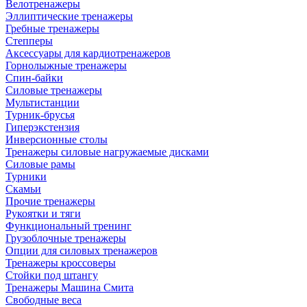
Велотренажеры
Эллиптические тренажеры
Гребные тренажеры
Степперы
Аксессуары для кардиотренажеров
Горнолыжные тренажеры
Спин-байки
Силовые тренажеры
Мультистанции
Турник-брусья
Гиперэкстензия
Инверсионные столы
Тренажеры силовые нагружаемые дисками
Силовые рамы
Турники
Скамьи
Прочие тренажеры
Рукоятки и тяги
Функциональный тренинг
Грузоблочные тренажеры
Опции для силовых тренажеров
Тренажеры кроссоверы
Стойки под штангу
Тренажеры Машина Смита
Свободные веса