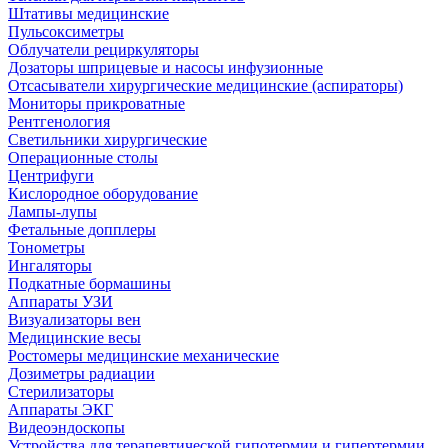
Штативы медицинские
Пульсоксиметры
Облучатели рециркуляторы
Дозаторы шприцевые и насосы инфузионные
Отсасыватели хирургические медицинские (аспираторы)
Мониторы прикроватные
Рентгенология
Светильники хирургические
Операционные столы
Центрифуги
Кислородное оборудование
Лампы-лупы
Фетальные допплеры
Тонометры
Ингаляторы
Подкатные бормашины
Аппараты УЗИ
Визуализаторы вен
Медицинские весы
Ростомеры медицинские механические
Дозиметры радиации
Стерилизаторы
Аппараты ЭКГ
Видеоэндоскопы
Устройства для терапевтической гипотермии и гипертермии