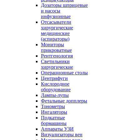
Дозаторы шприцевые
и насосы
инфузионные
Отсасыватели
хирургические
медицинские
(аспираторы)
Мониторы
прикроватные
Рентгенология
Светильники
хирургические
Операционные столы
Центрифуги
Кислородное
оборудование
Лампы-лупы
Фетальные допплеры
Тонометры
Ингаляторы
Подкатные
бормашины
Аппараты УЗИ
Визуализаторы вен