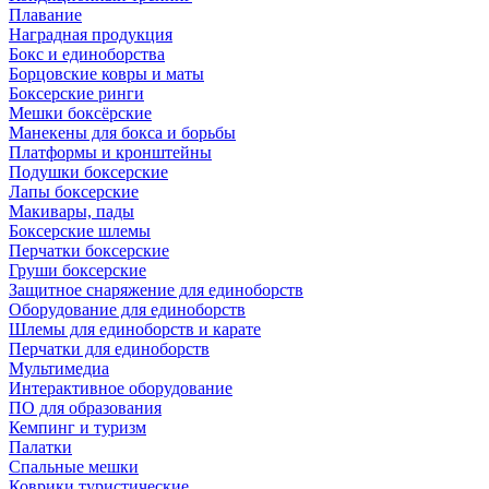
Плавание
Наградная продукция
Бокс и единоборства
Борцовские ковры и маты
Боксерские ринги
Мешки боксёрские
Манекены для бокса и борьбы
Платформы и кронштейны
Подушки боксерские
Лапы боксерские
Макивары, пады
Боксерские шлемы
Перчатки боксерские
Груши боксерские
Защитное снаряжение для единоборств
Оборудование для единоборств
Шлемы для единоборств и карате
Перчатки для единоборств
Мультимедиа
Интерактивное оборудование
ПО для образования
Кемпинг и туризм
Палатки
Спальные мешки
Коврики туристические