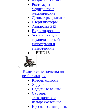
Медицинские весы
Ростомеры
медицинские
механические
Дозиметры радиации
Стерилизаторы
Аппараты ЭКГ
Видеоэндоскопы
Устройства для
терапевтической
гипотермии и
гипертермии
+ ЕЩЕ 16
Технические средства для
реабилитации
Кресла-коляски
Ходунки
Надувные ванны
Скутеры
электрические
четырехколесные
Кресла с санитарным