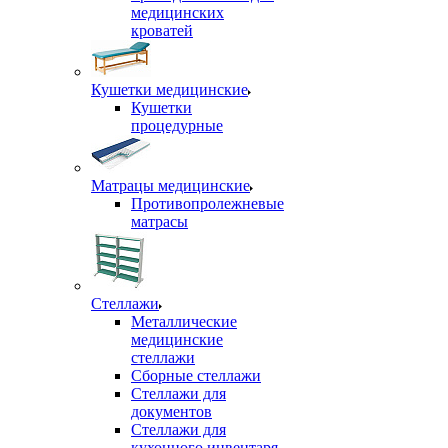
медицинских
кроватей
Кушетки медицинские
Кушетки
процедурные
Матрацы медицинские
Противопролежневые
матрасы
Стеллажи
Металлические
медицинские
стеллажи
Сборные стеллажи
Стеллажи для
документов
Стеллажи для
кухонного инвентаря