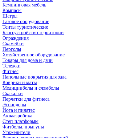
Кемпинговая мебель
Компасы
Шатры
Газовое оборудование
Тенты туристические
Благоустройство территории
Ограждения
Скамейки
Перголы
Хозяйственное оборудование
Товары для дома и дачи
Тележки
Фитнес
Напольные покрытия для зала
Коврики и маты
Медицинболы и слэмболы
Скакалки
Перчатки для фитнеса
Эспандеры
Йога и пилатес
Аквааэробика
Степ-платформы
Фитболы, прыгуны
Утяжелители
Ролики, упоры для отжиманий