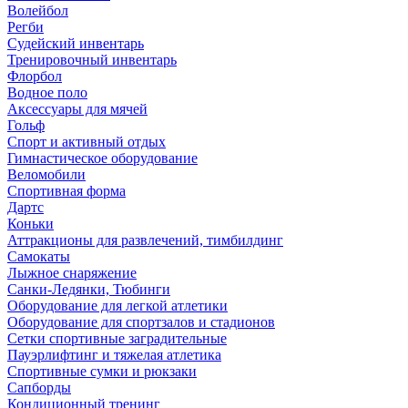
Волейбол
Регби
Судейский инвентарь
Тренировочный инвентарь
Флорбол
Водное поло
Аксессуары для мячей
Гольф
Спорт и активный отдых
Гимнастическое оборудование
Веломобили
Спортивная форма
Дартс
Коньки
Аттракционы для развлечений, тимбилдинг
Самокаты
Лыжное снаряжение
Санки-Ледянки, Тюбинги
Оборудование для легкой атлетики
Оборудование для спортзалов и стадионов
Сетки спортивные заградительные
Пауэрлифтинг и тяжелая атлетика
Спортивные сумки и рюкзаки
Сапборды
Кондиционный тренинг