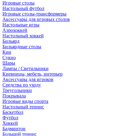
Игровые столы
Настольный футбол
Игровые столы-трансформеры
Аксессуары для игровых столов
Настольные игры
Аэрохоккей
Настольный хоккей
Бильярд
Бильярдные столы
Кии
Сукно
Шары
Лампы / Светильники
Киевницы, мебель, интерьер
Аксессуары для игроков
Средства по уходу
Треугольники
Покрывала
Игровые виды спорта
Настольный теннис
Баскетбол
Футбол
Хоккей
Бадминтон
Большой теннис