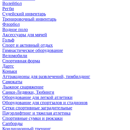
Волейбол
Регби
Судейский инвентарь
Тренировочный инвентарь
Флорбол
Водное поло
Аксессуары для мячей
Гольф
Спорт и активный отдых
Гимнастическое оборудование
Веломобили
Спортивная форма
Дартс
Коньки
Аттракционы для развлечений, тимбилдинг
Самокаты
Лыжное снаряжение
Санки-Ледянки, Тюбинги
Оборудование для легкой атлетики
Оборудование для спортзалов и стадионов
Сетки спортивные заградительные
Пауэрлифтинг и тяжелая атлетика
Спортивные сумки и рюкзаки
Сапборды
Кондиционный тренинг