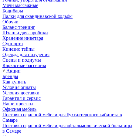
Мячи массажные
Бодибары
Палки для скандинавской ходьбы
Обручи
Баланс-тренинг
Штанги для аэробики
Хранение инветаря
Суппорта
Кинезио тейпы
Одежда для похудения
Сцены и подиумы
Каркасные бассейны
Акции
Бренды
Как купить
Условия оплаты
Условия доставки
Гарантия и сервис
Наши проекты
Офисная мебель
Поставка офисной мебели для бухгалтерского кабинета в
Самаре
Поставка офисной мебели для офтальмологической больницы
в Самаре