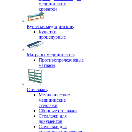
медицинских
кроватей
Кушетки медицинские
Кушетки
процедурные
Матрацы медицинские
Противопролежневые
матрасы
Стеллажи
Металлические
медицинские
стеллажи
Сборные стеллажи
Стеллажи для
документов
Стеллажи для
кухонного инвентаря