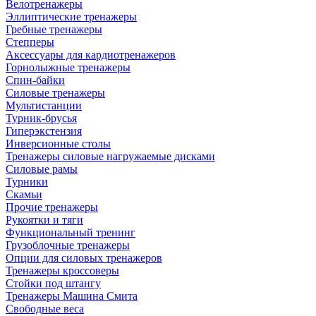
Велотренажеры
Эллиптические тренажеры
Гребные тренажеры
Степперы
Аксессуары для кардиотренажеров
Горнолыжные тренажеры
Спин-байки
Силовые тренажеры
Мультистанции
Турник-брусья
Гиперэкстензия
Инверсионные столы
Тренажеры силовые нагружаемые дисками
Силовые рамы
Турники
Скамьи
Прочие тренажеры
Рукоятки и тяги
Функциональный тренинг
Грузоблочные тренажеры
Опции для силовых тренажеров
Тренажеры кроссоверы
Стойки под штангу
Тренажеры Машина Смита
Свободные веса