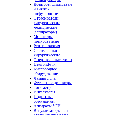
Дозаторы шприцевые
и насосы
инфузионные
Отсасыватели
хирургические
медицинские
(аспираторы)
Мониторы
прикроватные
Рентгенология
Светильники
хирургические
Операционные столы
Центрифуги
Кислородное
оборудование
Лампы-лупы
Фетальные допплеры
Тонометры
Ингаляторы
Подкатные
бормашины
Аппараты УЗИ
Визуализаторы вен