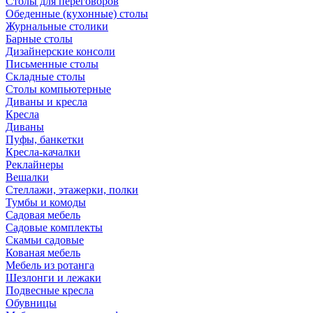
Столы для переговоров
Обеденные (кухонные) столы
Журнальные столики
Барные столы
Дизайнерские консоли
Письменные столы
Складные столы
Столы компьютерные
Диваны и кресла
Кресла
Диваны
Пуфы, банкетки
Кресла-качалки
Реклайнеры
Вешалки
Стеллажи, этажерки, полки
Тумбы и комоды
Садовая мебель
Садовые комплекты
Скамьи садовые
Кованая мебель
Мебель из ротанга
Шезлонги и лежаки
Подвесные кресла
Обувницы