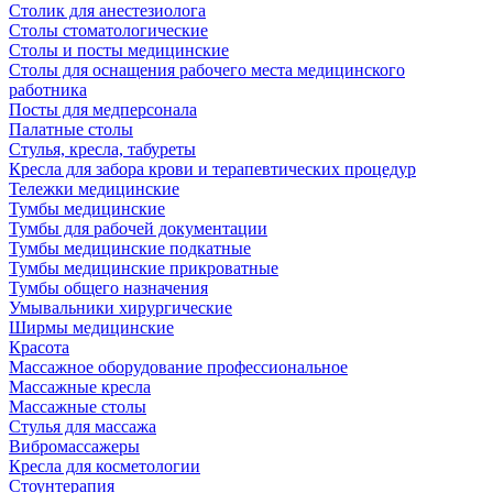
Столик для анестезиолога
Столы стоматологические
Столы и посты медицинские
Столы для оснащения рабочего места медицинского
работника
Посты для медперсонала
Палатные столы
Стулья, кресла, табуреты
Кресла для забора крови и терапевтических процедур
Тележки медицинские
Тумбы медицинские
Тумбы для рабочей документации
Тумбы медицинские подкатные
Тумбы медицинские прикроватные
Тумбы общего назначения
Умывальники хирургические
Ширмы медицинские
Красота
Массажное оборудование профессиональное
Массажные кресла
Массажные столы
Стулья для массажа
Вибромассажеры
Кресла для косметологии
Стоунтерапия