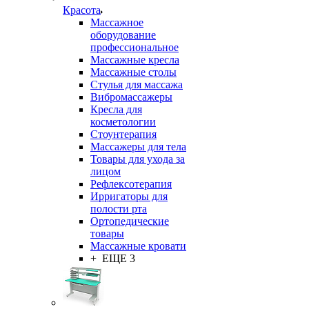
Красота
Массажное
оборудование
профессиональное
Массажные кресла
Массажные столы
Стулья для массажа
Вибромассажеры
Кресла для
косметологии
Стоунтерапия
Массажеры для тела
Товары для ухода за
лицом
Рефлексотерапия
Ирригаторы для
полости рта
Ортопедические
товары
Массажные кровати
+ ЕЩЕ 3