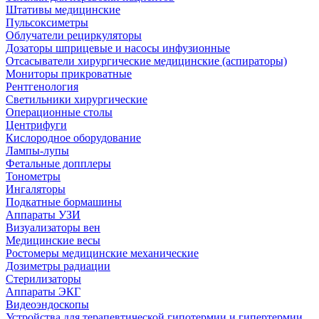
Штативы медицинские
Пульсоксиметры
Облучатели рециркуляторы
Дозаторы шприцевые и насосы инфузионные
Отсасыватели хирургические медицинские (аспираторы)
Мониторы прикроватные
Рентгенология
Светильники хирургические
Операционные столы
Центрифуги
Кислородное оборудование
Лампы-лупы
Фетальные допплеры
Тонометры
Ингаляторы
Подкатные бормашины
Аппараты УЗИ
Визуализаторы вен
Медицинские весы
Ростомеры медицинские механические
Дозиметры радиации
Стерилизаторы
Аппараты ЭКГ
Видеоэндоскопы
Устройства для терапевтической гипотермии и гипертермии