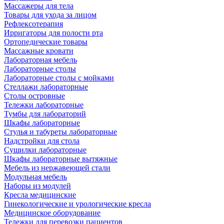
Массажеры для тела
Товары для ухода за лицом
Рефлексотерапия
Ирригаторы для полости рта
Ортопедические товары
Массажные кровати
Лабораторная мебель
Лабораторные столы
Лабораторные столы с мойками
Стеллажи лабораторные
Столы островные
Тележки лабораторные
Тумбы для лабораторий
Шкафы лабораторные
Стулья и табуреты лабораторные
Надстройки для стола
Сушилки лабораторные
Шкафы лабораторные вытяжные
Мебель из нержавеющей стали
Модульная мебель
Наборы из модулей
Кресла медицинские
Гинекологические и урологические кресла
Медицинское оборудование
Тележки для перевозки пациентов