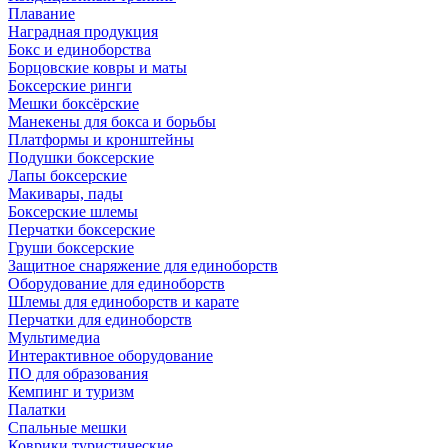
Плавание
Наградная продукция
Бокс и единоборства
Борцовские ковры и маты
Боксерские ринги
Мешки боксёрские
Манекены для бокса и борьбы
Платформы и кронштейны
Подушки боксерские
Лапы боксерские
Макивары, пады
Боксерские шлемы
Перчатки боксерские
Груши боксерские
Защитное снаряжение для единоборств
Оборудование для единоборств
Шлемы для единоборств и карате
Перчатки для единоборств
Мультимедиа
Интерактивное оборудование
ПО для образования
Кемпинг и туризм
Палатки
Спальные мешки
Коврики туристические