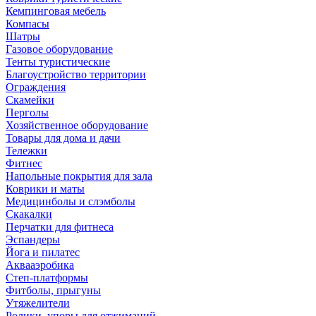
Кемпинговая мебель
Компасы
Шатры
Газовое оборудование
Тенты туристические
Благоустройство территории
Ограждения
Скамейки
Перголы
Хозяйственное оборудование
Товары для дома и дачи
Тележки
Фитнес
Напольные покрытия для зала
Коврики и маты
Медицинболы и слэмболы
Скакалки
Перчатки для фитнеса
Эспандеры
Йога и пилатес
Аквааэробика
Степ-платформы
Фитболы, прыгуны
Утяжелители
Ролики, упоры для отжиманий