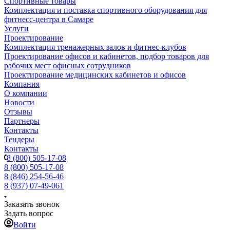
Спортивные товары
Комплектация и поставка спортивного оборудования для
фитнесс-центра в Самаре
Услуги
Проектирование
Комплектация тренажерных залов и фитнес-клубов
Проектирование офисов и кабинетов, подбор товаров для
рабочих мест офисных сотрудников
Проектирование медицинских кабинетов и офисов
Компания
О компании
Новости
Отзывы
Партнеры
Контакты
Тендеры
Контакты
8 (800) 505-17-08
8 (800) 505-17-08
8 (846) 254-56-46
8 (937) 07-49-061
Заказать звонок
Задать вопрос
Войти