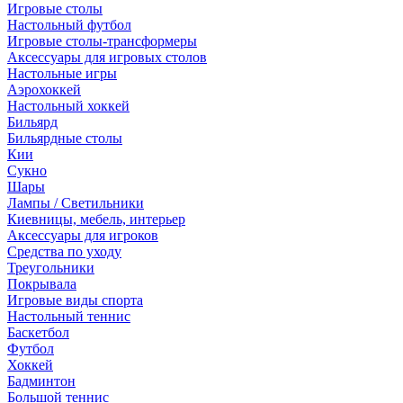
Игровые столы
Настольный футбол
Игровые столы-трансформеры
Аксессуары для игровых столов
Настольные игры
Аэрохоккей
Настольный хоккей
Бильярд
Бильярдные столы
Кии
Сукно
Шары
Лампы / Светильники
Киевницы, мебель, интерьер
Аксессуары для игроков
Средства по уходу
Треугольники
Покрывала
Игровые виды спорта
Настольный теннис
Баскетбол
Футбол
Хоккей
Бадминтон
Большой теннис