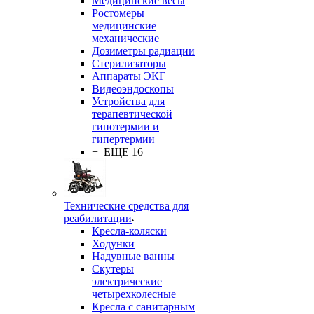
Медицинские весы
Ростомеры
медицинские
механические
Дозиметры радиации
Стерилизаторы
Аппараты ЭКГ
Видеоэндоскопы
Устройства для
терапевтической
гипотермии и
гипертермии
+ ЕЩЕ 16
Технические средства для
реабилитации
Кресла-коляски
Ходунки
Надувные ванны
Скутеры
электрические
четырехколесные
Кресла с санитарным