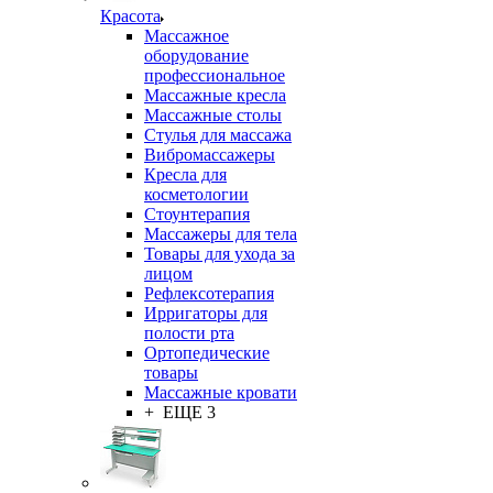
Красота
Массажное
оборудование
профессиональное
Массажные кресла
Массажные столы
Стулья для массажа
Вибромассажеры
Кресла для
косметологии
Стоунтерапия
Массажеры для тела
Товары для ухода за
лицом
Рефлексотерапия
Ирригаторы для
полости рта
Ортопедические
товары
Массажные кровати
+ ЕЩЕ 3