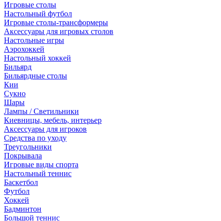
Игровые столы
Настольный футбол
Игровые столы-трансформеры
Аксессуары для игровых столов
Настольные игры
Аэрохоккей
Настольный хоккей
Бильярд
Бильярдные столы
Кии
Сукно
Шары
Лампы / Светильники
Киевницы, мебель, интерьер
Аксессуары для игроков
Средства по уходу
Треугольники
Покрывала
Игровые виды спорта
Настольный теннис
Баскетбол
Футбол
Хоккей
Бадминтон
Большой теннис