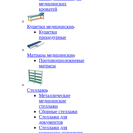
медицинских
кроватей
Кушетки медицинские
Кушетки
процедурные
Матрацы медицинские
Противопролежневые
матрасы
Стеллажи
Металлические
медицинские
стеллажи
Сборные стеллажи
Стеллажи для
документов
Стеллажи для
кухонного инвентаря