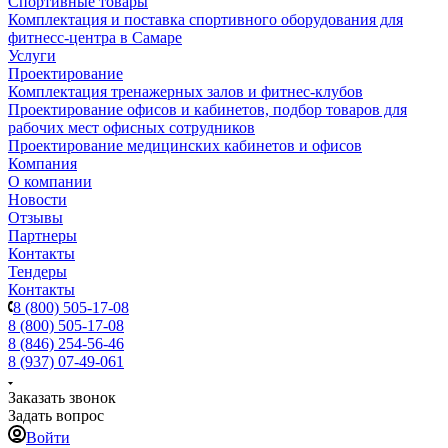
Спортивные товары
Комплектация и поставка спортивного оборудования для
фитнесс-центра в Самаре
Услуги
Проектирование
Комплектация тренажерных залов и фитнес-клубов
Проектирование офисов и кабинетов, подбор товаров для
рабочих мест офисных сотрудников
Проектирование медицинских кабинетов и офисов
Компания
О компании
Новости
Отзывы
Партнеры
Контакты
Тендеры
Контакты
8 (800) 505-17-08
8 (800) 505-17-08
8 (846) 254-56-46
8 (937) 07-49-061
Заказать звонок
Задать вопрос
Войти