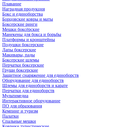
Плавание
Наградная продукция
Бокс и единоборства
Борцовские ковры и маты
Боксерские ринги
Мешки боксёрские
Манекены для бокса и борьбы
Платформы и кронштейны
Подушки боксерские
Лапы боксерские
Макивары, пады
Боксерские шлемы
Перчатки боксерские
Груши боксерские
Защитное снаряжение для единоборств
Оборудование для единоборств
Шлемы для единоборств и карате
Перчатки для единоборств
Мультимедиа
Интерактивное оборудование
ПО для образования
Кемпинг и туризм
Палатки
Спальные мешки
Коврики туристические