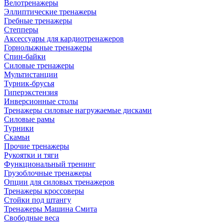
Велотренажеры
Эллиптические тренажеры
Гребные тренажеры
Степперы
Аксессуары для кардиотренажеров
Горнолыжные тренажеры
Спин-байки
Силовые тренажеры
Мультистанции
Турник-брусья
Гиперэкстензия
Инверсионные столы
Тренажеры силовые нагружаемые дисками
Силовые рамы
Турники
Скамьи
Прочие тренажеры
Рукоятки и тяги
Функциональный тренинг
Грузоблочные тренажеры
Опции для силовых тренажеров
Тренажеры кроссоверы
Стойки под штангу
Тренажеры Машина Смита
Свободные веса