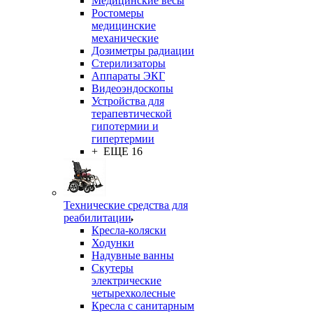
Медицинские весы
Ростомеры
медицинские
механические
Дозиметры радиации
Стерилизаторы
Аппараты ЭКГ
Видеоэндоскопы
Устройства для
терапевтической
гипотермии и
гипертермии
+ ЕЩЕ 16
Технические средства для
реабилитации
Кресла-коляски
Ходунки
Надувные ванны
Скутеры
электрические
четырехколесные
Кресла с санитарным