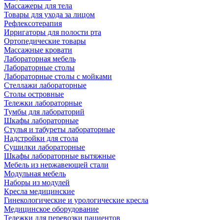
Массажеры для тела
Товары для ухода за лицом
Рефлексотерапия
Ирригаторы для полости рта
Ортопедические товары
Массажные кровати
Лабораторная мебель
Лабораторные столы
Лабораторные столы с мойками
Стеллажи лабораторные
Столы островные
Тележки лабораторные
Тумбы для лабораторий
Шкафы лабораторные
Стулья и табуреты лабораторные
Надстройки для стола
Сушилки лабораторные
Шкафы лабораторные вытяжные
Мебель из нержавеющей стали
Модульная мебель
Наборы из модулей
Кресла медицинские
Гинекологические и урологические кресла
Медицинское оборудование
Тележки для перевозки пациентов