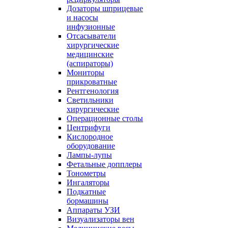
Дозаторы шприцевые
и насосы
инфузионные
Отсасыватели
хирургические
медицинские
(аспираторы)
Мониторы
прикроватные
Рентгенология
Светильники
хирургические
Операционные столы
Центрифуги
Кислородное
оборудование
Лампы-лупы
Фетальные допплеры
Тонометры
Ингаляторы
Подкатные
бормашины
Аппараты УЗИ
Визуализаторы вен