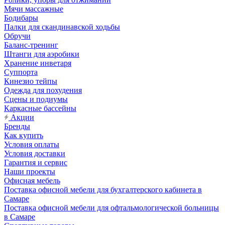
Мячи массажные
Бодибары
Палки для скандинавской ходьбы
Обручи
Баланс-тренинг
Штанги для аэробики
Хранение инветаря
Суппорта
Кинезио тейпы
Одежда для похудения
Сцены и подиумы
Каркасные бассейны
Акции
Бренды
Как купить
Условия оплаты
Условия доставки
Гарантия и сервис
Наши проекты
Офисная мебель
Поставка офисной мебели для бухгалтерского кабинета в
Самаре
Поставка офисной мебели для офтальмологической больницы
в Самаре