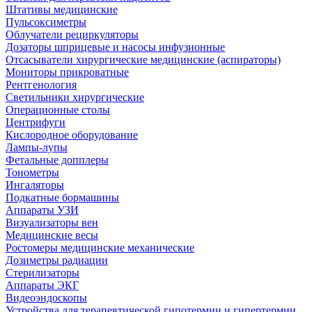
Штативы медицинские
Пульсоксиметры
Облучатели рециркуляторы
Дозаторы шприцевые и насосы инфузионные
Отсасыватели хирургические медицинские (аспираторы)
Мониторы прикроватные
Рентгенология
Светильники хирургические
Операционные столы
Центрифуги
Кислородное оборудование
Лампы-лупы
Фетальные допплеры
Тонометры
Ингаляторы
Подкатные бормашины
Аппараты УЗИ
Визуализаторы вен
Медицинские весы
Ростомеры медицинские механические
Дозиметры радиации
Стерилизаторы
Аппараты ЭКГ
Видеоэндоскопы
Устройства для терапевтической гипотермии и гипертермии