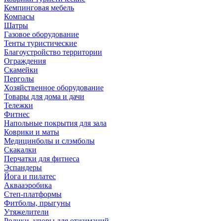
Кемпинговая мебель
Компасы
Шатры
Газовое оборудование
Тенты туристические
Благоустройство территории
Ограждения
Скамейки
Перголы
Хозяйственное оборудование
Товары для дома и дачи
Тележки
Фитнес
Напольные покрытия для зала
Коврики и маты
Медицинболы и слэмболы
Скакалки
Перчатки для фитнеса
Эспандеры
Йога и пилатес
Аквааэробика
Степ-платформы
Фитболы, прыгуны
Утяжелители
Ролики, упоры для отжиманий