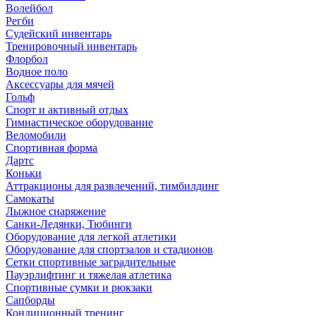
Волейбол
Регби
Судейский инвентарь
Тренировочный инвентарь
Флорбол
Водное поло
Аксессуары для мячей
Гольф
Спорт и активный отдых
Гимнастическое оборудование
Веломобили
Спортивная форма
Дартс
Коньки
Аттракционы для развлечений, тимбилдинг
Самокаты
Лыжное снаряжение
Санки-Ледянки, Тюбинги
Оборудование для легкой атлетики
Оборудование для спортзалов и стадионов
Сетки спортивные заградительные
Пауэрлифтинг и тяжелая атлетика
Спортивные сумки и рюкзаки
Сапборды
Кондиционный тренинг