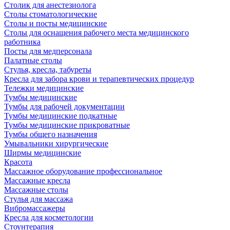
Столик для анестезиолога
Столы стоматологические
Столы и посты медицинские
Столы для оснащения рабочего места медицинского
работника
Посты для медперсонала
Палатные столы
Стулья, кресла, табуреты
Кресла для забора крови и терапевтических процедур
Тележки медицинские
Тумбы медицинские
Тумбы для рабочей документации
Тумбы медицинские подкатные
Тумбы медицинские прикроватные
Тумбы общего назначения
Умывальники хирургические
Ширмы медицинские
Красота
Массажное оборудование профессиональное
Массажные кресла
Массажные столы
Стулья для массажа
Вибромассажеры
Кресла для косметологии
Стоунтерапия