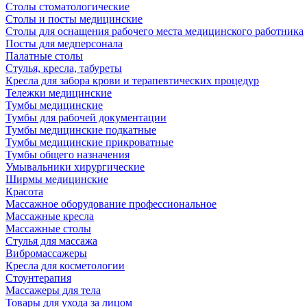
Столы стоматологические
Столы и посты медицинские
Столы для оснащения рабочего места медицинского работника
Посты для медперсонала
Палатные столы
Стулья, кресла, табуреты
Кресла для забора крови и терапевтических процедур
Тележки медицинские
Тумбы медицинские
Тумбы для рабочей документации
Тумбы медицинские подкатные
Тумбы медицинские прикроватные
Тумбы общего назначения
Умывальники хирургические
Ширмы медицинские
Красота
Массажное оборудование профессиональное
Массажные кресла
Массажные столы
Стулья для массажа
Вибромассажеры
Кресла для косметологии
Стоунтерапия
Массажеры для тела
Товары для ухода за лицом