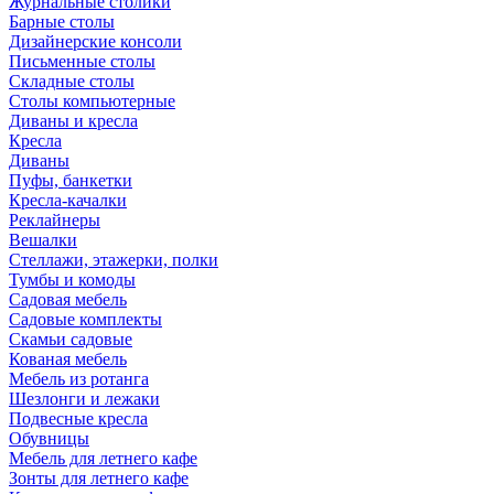
Журнальные столики
Барные столы
Дизайнерские консоли
Письменные столы
Складные столы
Столы компьютерные
Диваны и кресла
Кресла
Диваны
Пуфы, банкетки
Кресла-качалки
Реклайнеры
Вешалки
Стеллажи, этажерки, полки
Тумбы и комоды
Садовая мебель
Садовые комплекты
Скамьи садовые
Кованая мебель
Мебель из ротанга
Шезлонги и лежаки
Подвесные кресла
Обувницы
Мебель для летнего кафе
Зонты для летнего кафе