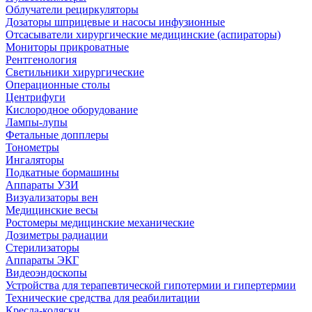
Облучатели рециркуляторы
Дозаторы шприцевые и насосы инфузионные
Отсасыватели хирургические медицинские (аспираторы)
Мониторы прикроватные
Рентгенология
Светильники хирургические
Операционные столы
Центрифуги
Кислородное оборудование
Лампы-лупы
Фетальные допплеры
Тонометры
Ингаляторы
Подкатные бормашины
Аппараты УЗИ
Визуализаторы вен
Медицинские весы
Ростомеры медицинские механические
Дозиметры радиации
Стерилизаторы
Аппараты ЭКГ
Видеоэндоскопы
Устройства для терапевтической гипотермии и гипертермии
Технические средства для реабилитации
Кресла-коляски