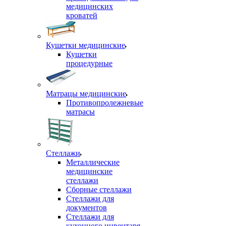
медицинских
кроватей
Кушетки медицинские
Кушетки
процедурные
Матрацы медицинские
Противопролежневые
матрасы
Стеллажи
Металлические
медицинские
стеллажи
Сборные стеллажи
Стеллажи для
документов
Стеллажи для
кухонного инвентаря