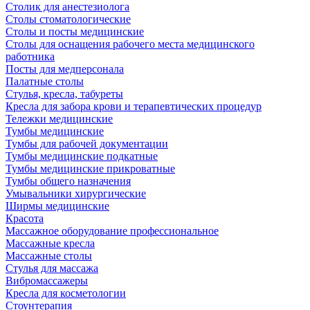
Столик для анестезиолога
Столы стоматологические
Столы и посты медицинские
Столы для оснащения рабочего места медицинского
работника
Посты для медперсонала
Палатные столы
Стулья, кресла, табуреты
Кресла для забора крови и терапевтических процедур
Тележки медицинские
Тумбы медицинские
Тумбы для рабочей документации
Тумбы медицинские подкатные
Тумбы медицинские прикроватные
Тумбы общего назначения
Умывальники хирургические
Ширмы медицинские
Красота
Массажное оборудование профессиональное
Массажные кресла
Массажные столы
Стулья для массажа
Вибромассажеры
Кресла для косметологии
Стоунтерапия