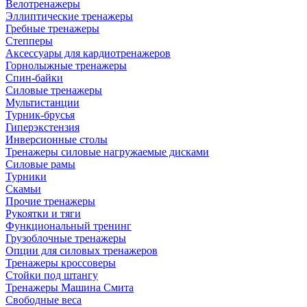
Велотренажеры
Эллиптические тренажеры
Гребные тренажеры
Степперы
Аксессуары для кардиотренажеров
Горнолыжные тренажеры
Спин-байки
Силовые тренажеры
Мультистанции
Турник-брусья
Гиперэкстензия
Инверсионные столы
Тренажеры силовые нагружаемые дисками
Силовые рамы
Турники
Скамьи
Прочие тренажеры
Рукоятки и тяги
Функциональный тренинг
Грузоблочные тренажеры
Опции для силовых тренажеров
Тренажеры кроссоверы
Стойки под штангу
Тренажеры Машина Смита
Свободные веса