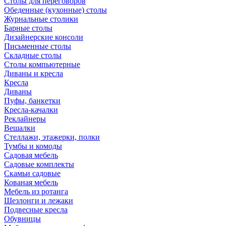
Столы для переговоров
Обеденные (кухонные) столы
Журнальные столики
Барные столы
Дизайнерские консоли
Письменные столы
Складные столы
Столы компьютерные
Диваны и кресла
Кресла
Диваны
Пуфы, банкетки
Кресла-качалки
Реклайнеры
Вешалки
Стеллажи, этажерки, полки
Тумбы и комоды
Садовая мебель
Садовые комплекты
Скамьи садовые
Кованая мебель
Мебель из ротанга
Шезлонги и лежаки
Подвесные кресла
Обувницы