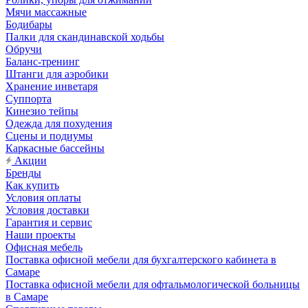
Мячи массажные
Бодибары
Палки для скандинавской ходьбы
Обручи
Баланс-тренинг
Штанги для аэробики
Хранение инветаря
Суппорта
Кинезио тейпы
Одежда для похудения
Сцены и подиумы
Каркасные бассейны
Акции
Бренды
Как купить
Условия оплаты
Условия доставки
Гарантия и сервис
Наши проекты
Офисная мебель
Поставка офисной мебели для бухгалтерского кабинета в
Самаре
Поставка офисной мебели для офтальмологической больницы
в Самаре