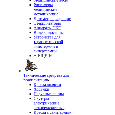
Медицинские весы
Ростомеры
медицинские
механические
Дозиметры радиации
Стерилизаторы
Аппараты ЭКГ
Видеоэндоскопы
Устройства для
терапевтической
гипотермии и
гипертермии
+ ЕЩЕ 16
Технические средства для
реабилитации
Кресла-коляски
Ходунки
Надувные ванны
Скутеры
электрические
четырехколесные
Кресла с санитарным