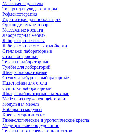
Массажеры для тела
Товары для ухода за лицом
Рефлексотерапия
Ирригаторы для полости рта
Ортопедические товары
Массажные кровати
Лабораторная мебель
Лабораторные столы
Лабораторные столы с мойками
Стеллажи лабораторные
Столы островные
Тележки лабораторные
Тумбы для лабораторий
Шкафы лабораторные
Стулья и табуреты лабораторные
Надстройки для стола
Сушилки лабораторные
Шкафы лабораторные вытяжные
Мебель из нержавеющей стали
Модульная мебель
Наборы из модулей
Кресла медицинские
Гинекологические и урологические кресла
Медицинское оборудование
Тележки для перевозки пациентов