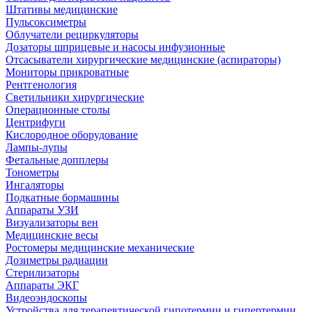
Штативы медицинские
Пульсоксиметры
Облучатели рециркуляторы
Дозаторы шприцевые и насосы инфузионные
Отсасыватели хирургические медицинские (аспираторы)
Мониторы прикроватные
Рентгенология
Светильники хирургические
Операционные столы
Центрифуги
Кислородное оборудование
Лампы-лупы
Фетальные допплеры
Тонометры
Ингаляторы
Подкатные бормашины
Аппараты УЗИ
Визуализаторы вен
Медицинские весы
Ростомеры медицинские механические
Дозиметры радиации
Стерилизаторы
Аппараты ЭКГ
Видеоэндоскопы
Устройства для терапевтической гипотермии и гипертермии