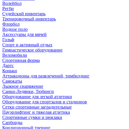
Волейбол
Регби
Судейский инвентарь
Тренировочный инвентарь
Флорбол
Водное поло
Аксессуары для мячей
Гольф
Спорт и активный отдых
Гимнастическое оборудование
Веломобили
Спортивная форма
Дартс
Коньки
Аттракционы для развлечений, тимбилдинг
Самокаты
Лыжное снаряжение
Санки-Ледянки, Тюбинги
Оборудование для легкой атлетики
Оборудование для спортзалов и стадионов
Сетки спортивные заградительные
Пауэрлифтинг и тяжелая атлетика
Спортивные сумки и рюкзаки
Сапборды
Кондиционный тренинг