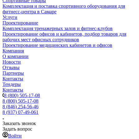
Спортивные товары
Комплектация и поставка спортивного оборудования для
фитнесс-центра в Самаре
Услуги
Проектирование
Комплектация тренажерных залов и фитнес-клубов
Проектирование офисов и кабинетов, подбор товаров для
рабочих мест офисных сотрудников
Проектирование медицинских кабинетов и офисов
Компания
О компании
Новости
Отзывы
Партнеры
Контакты
Тендеры
Контакты
8 (800) 505-17-08
8 (800) 505-17-08
8 (846) 254-56-46
8 (937) 07-49-061
Заказать звонок
Задать вопрос
Войти