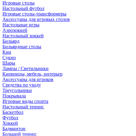
Игровые столы
Настольный футбол
Игровые столы-трансформеры
Аксессуары для игровых столов
Настольные игры
Аэрохоккей
Настольный хоккей
Бильярд
Бильярдные столы
Кии
Сукно
Шары
Лампы / Светильники
Киевницы, мебель, интерьер
Аксессуары для игроков
Средства по уходу
Треугольники
Покрывала
Игровые виды спорта
Настольный теннис
Баскетбол
Футбол
Хоккей
Бадминтон
Большой теннис