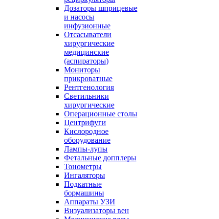
Дозаторы шприцевые
и насосы
инфузионные
Отсасыватели
хирургические
медицинские
(аспираторы)
Мониторы
прикроватные
Рентгенология
Светильники
хирургические
Операционные столы
Центрифуги
Кислородное
оборудование
Лампы-лупы
Фетальные допплеры
Тонометры
Ингаляторы
Подкатные
бормашины
Аппараты УЗИ
Визуализаторы вен