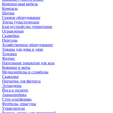
Кемпинговая мебель
Компасы
Шатры
Газовое оборудование
Тенты туристические
Благоустройство территории
Ограждения
Скамейки
Перголы
Хозяйственное оборудование
Товары для дома и дачи
Тележки
Фитнес
Напольные покрытия для зала
Коврики и маты
Медицинболы и слэмболы
Скакалки
Перчатки для фитнеса
Эспандеры
Йога и пилатес
Аквааэробика
Степ-платформы
Фитболы, прыгуны
Утяжелители
Ролики, упоры для отжиманий