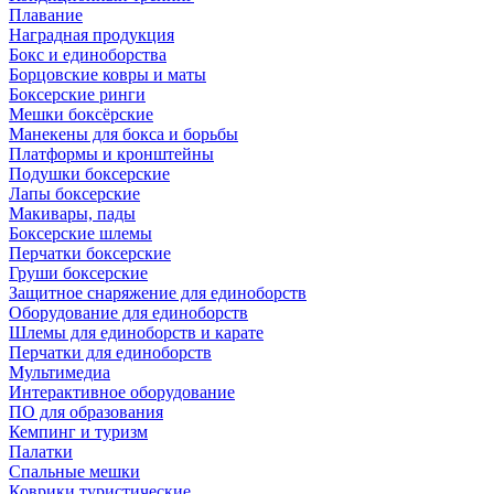
Плавание
Наградная продукция
Бокс и единоборства
Борцовские ковры и маты
Боксерские ринги
Мешки боксёрские
Манекены для бокса и борьбы
Платформы и кронштейны
Подушки боксерские
Лапы боксерские
Макивары, пады
Боксерские шлемы
Перчатки боксерские
Груши боксерские
Защитное снаряжение для единоборств
Оборудование для единоборств
Шлемы для единоборств и карате
Перчатки для единоборств
Мультимедиа
Интерактивное оборудование
ПО для образования
Кемпинг и туризм
Палатки
Спальные мешки
Коврики туристические