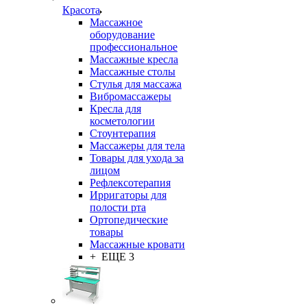
Красота
Массажное
оборудование
профессиональное
Массажные кресла
Массажные столы
Стулья для массажа
Вибромассажеры
Кресла для
косметологии
Стоунтерапия
Массажеры для тела
Товары для ухода за
лицом
Рефлексотерапия
Ирригаторы для
полости рта
Ортопедические
товары
Массажные кровати
+ ЕЩЕ 3