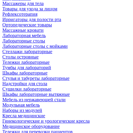
Массажеры для тела
Товары для ухода за лицом
Рефлексотерапия
Ирригаторы для полости рта
Ортопедические товары
Массажные кровати
Лабораторная мебель
Лабораторные столы
Лабораторные столы с мойками
Стеллажи лабораторные
Столы островные
Тележки лабораторные
Тумбы для лабораторий
Шкафы лабораторные
Стулья и табуреты лабораторные
Надстройки для стола
Сушилки лабораторные
Шкафы лабораторные вытяжные
Мебель из нержавеющей стали
Модульная мебель
Наборы из модулей
Кресла медицинские
Гинекологические и урологические кресла
Медицинское оборудование
Тележки для перевозки пациентов