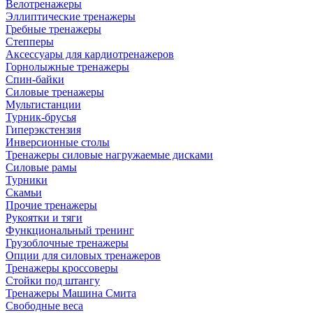
Велотренажеры
Эллиптические тренажеры
Гребные тренажеры
Степперы
Аксессуары для кардиотренажеров
Горнолыжные тренажеры
Спин-байки
Силовые тренажеры
Мультистанции
Турник-брусья
Гиперэкстензия
Инверсионные столы
Тренажеры силовые нагружаемые дисками
Силовые рамы
Турники
Скамьи
Прочие тренажеры
Рукоятки и тяги
Функциональный тренинг
Грузоблочные тренажеры
Опции для силовых тренажеров
Тренажеры кроссоверы
Стойки под штангу
Тренажеры Машина Смита
Свободные веса