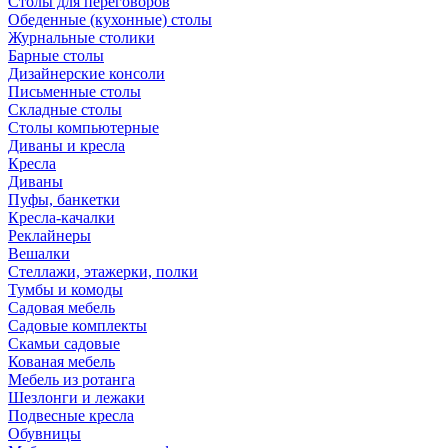
Столы для переговоров
Обеденные (кухонные) столы
Журнальные столики
Барные столы
Дизайнерские консоли
Письменные столы
Складные столы
Столы компьютерные
Диваны и кресла
Кресла
Диваны
Пуфы, банкетки
Кресла-качалки
Реклайнеры
Вешалки
Стеллажи, этажерки, полки
Тумбы и комоды
Садовая мебель
Садовые комплекты
Скамьи садовые
Кованая мебель
Мебель из ротанга
Шезлонги и лежаки
Подвесные кресла
Обувницы