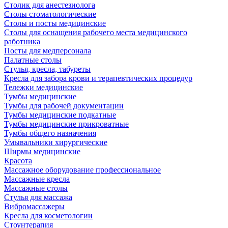
Столик для анестезиолога
Столы стоматологические
Столы и посты медицинские
Столы для оснащения рабочего места медицинского
работника
Посты для медперсонала
Палатные столы
Стулья, кресла, табуреты
Кресла для забора крови и терапевтических процедур
Тележки медицинские
Тумбы медицинские
Тумбы для рабочей документации
Тумбы медицинские подкатные
Тумбы медицинские прикроватные
Тумбы общего назначения
Умывальники хирургические
Ширмы медицинские
Красота
Массажное оборудование профессиональное
Массажные кресла
Массажные столы
Стулья для массажа
Вибромассажеры
Кресла для косметологии
Стоунтерапия