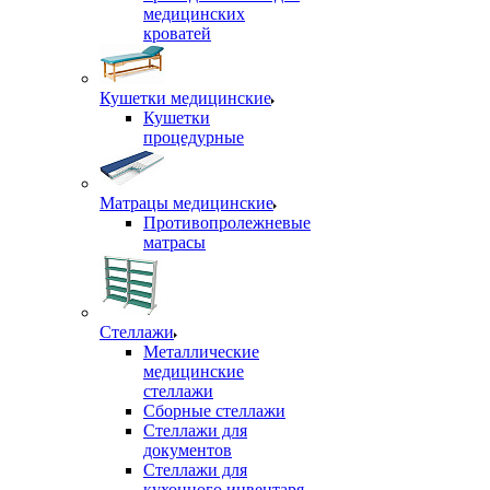
медицинских
кроватей
Кушетки медицинские
Кушетки
процедурные
Матрацы медицинские
Противопролежневые
матрасы
Стеллажи
Металлические
медицинские
стеллажи
Сборные стеллажи
Стеллажи для
документов
Стеллажи для
кухонного инвентаря