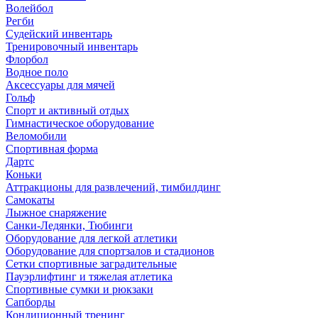
Волейбол
Регби
Судейский инвентарь
Тренировочный инвентарь
Флорбол
Водное поло
Аксессуары для мячей
Гольф
Спорт и активный отдых
Гимнастическое оборудование
Веломобили
Спортивная форма
Дартс
Коньки
Аттракционы для развлечений, тимбилдинг
Самокаты
Лыжное снаряжение
Санки-Ледянки, Тюбинги
Оборудование для легкой атлетики
Оборудование для спортзалов и стадионов
Сетки спортивные заградительные
Пауэрлифтинг и тяжелая атлетика
Спортивные сумки и рюкзаки
Сапборды
Кондиционный тренинг