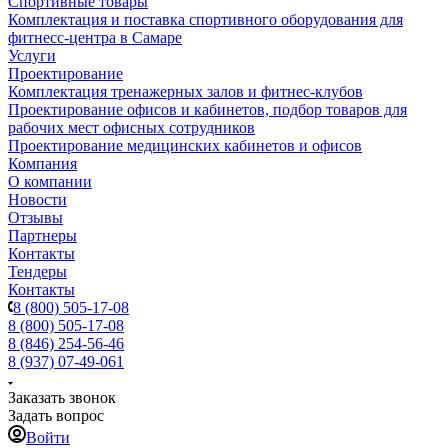
Спортивные товары
Комплектация и поставка спортивного оборудования для
фитнесс-центра в Самаре
Услуги
Проектирование
Комплектация тренажерных залов и фитнес-клубов
Проектирование офисов и кабинетов, подбор товаров для
рабочих мест офисных сотрудников
Проектирование медицинских кабинетов и офисов
Компания
О компании
Новости
Отзывы
Партнеры
Контакты
Тендеры
Контакты
8 (800) 505-17-08
8 (800) 505-17-08
8 (846) 254-56-46
8 (937) 07-49-061
Заказать звонок
Задать вопрос
Войти