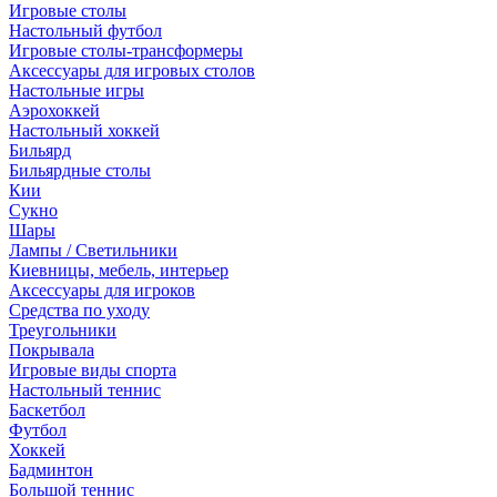
Игровые столы
Настольный футбол
Игровые столы-трансформеры
Аксессуары для игровых столов
Настольные игры
Аэрохоккей
Настольный хоккей
Бильярд
Бильярдные столы
Кии
Сукно
Шары
Лампы / Светильники
Киевницы, мебель, интерьер
Аксессуары для игроков
Средства по уходу
Треугольники
Покрывала
Игровые виды спорта
Настольный теннис
Баскетбол
Футбол
Хоккей
Бадминтон
Большой теннис