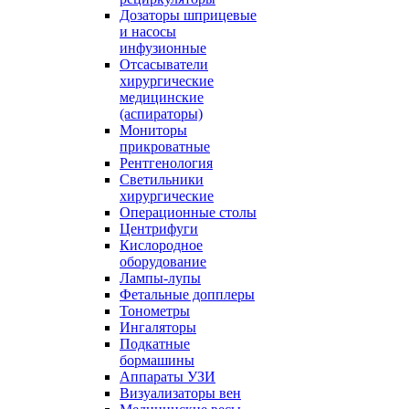
Дозаторы шприцевые
и насосы
инфузионные
Отсасыватели
хирургические
медицинские
(аспираторы)
Мониторы
прикроватные
Рентгенология
Светильники
хирургические
Операционные столы
Центрифуги
Кислородное
оборудование
Лампы-лупы
Фетальные допплеры
Тонометры
Ингаляторы
Подкатные
бормашины
Аппараты УЗИ
Визуализаторы вен