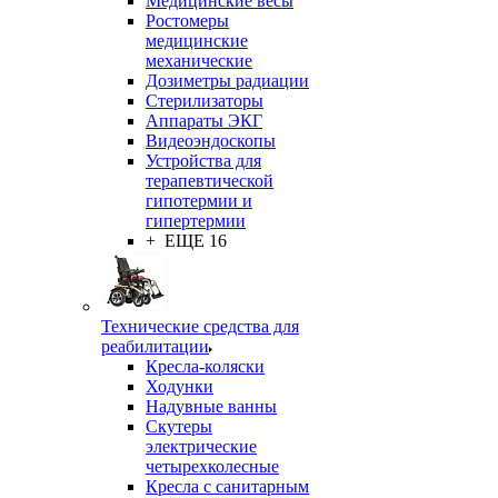
Медицинские весы
Ростомеры
медицинские
механические
Дозиметры радиации
Стерилизаторы
Аппараты ЭКГ
Видеоэндоскопы
Устройства для
терапевтической
гипотермии и
гипертермии
+ ЕЩЕ 16
Технические средства для
реабилитации
Кресла-коляски
Ходунки
Надувные ванны
Скутеры
электрические
четырехколесные
Кресла с санитарным