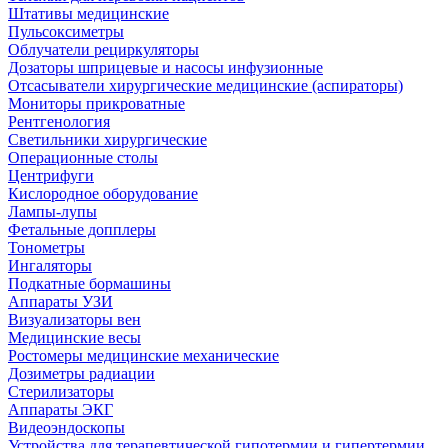
Штативы медицинские
Пульсоксиметры
Облучатели рециркуляторы
Дозаторы шприцевые и насосы инфузионные
Отсасыватели хирургические медицинские (аспираторы)
Мониторы прикроватные
Рентгенология
Светильники хирургические
Операционные столы
Центрифуги
Кислородное оборудование
Лампы-лупы
Фетальные допплеры
Тонометры
Ингаляторы
Подкатные бормашины
Аппараты УЗИ
Визуализаторы вен
Медицинские весы
Ростомеры медицинские механические
Дозиметры радиации
Стерилизаторы
Аппараты ЭКГ
Видеоэндоскопы
Устройства для терапевтической гипотермии и гипертермии