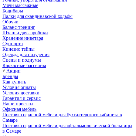
Мячи массажные
Бодибары
Палки для скандинавской ходьбы
Обручи
Баланс-тренинг
Штанги для аэробики
Хранение инветаря
Суппорта
Кинезио тейпы
Одежда для похудения
Сцены и подиумы
Каркасные бассейны
Акции
Бренды
Как купить
Условия оплаты
Условия доставки
Гарантия и сервис
Наши проекты
Офисная мебель
Поставка офисной мебели для бухгалтерского кабинета в
Самаре
Поставка офисной мебели для офтальмологической больницы
в Самаре