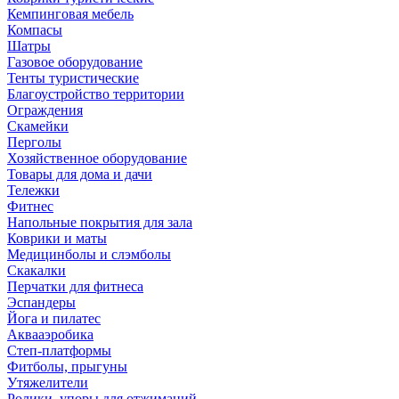
Кемпинговая мебель
Компасы
Шатры
Газовое оборудование
Тенты туристические
Благоустройство территории
Ограждения
Скамейки
Перголы
Хозяйственное оборудование
Товары для дома и дачи
Тележки
Фитнес
Напольные покрытия для зала
Коврики и маты
Медицинболы и слэмболы
Скакалки
Перчатки для фитнеса
Эспандеры
Йога и пилатес
Аквааэробика
Степ-платформы
Фитболы, прыгуны
Утяжелители
Ролики, упоры для отжиманий