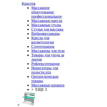
Красота
Массажное
оборудование
профессиональное
Массажные кресла
Массажные столы
Стулья для массажа
Вибромассажеры
Кресла для
косметологии
Стоунтерапия
Массажеры для тела
Товары для ухода за
лицом
Рефлексотерапия
Ирригаторы для
полости рта
Ортопедические
товары
Массажные кровати
+ ЕЩЕ 3