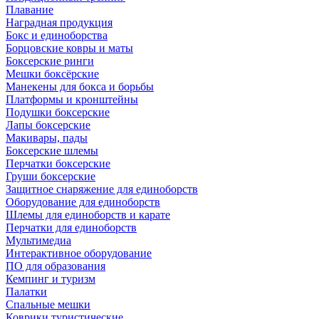
Плавание
Наградная продукция
Бокс и единоборства
Борцовские ковры и маты
Боксерские ринги
Мешки боксёрские
Манекены для бокса и борьбы
Платформы и кронштейны
Подушки боксерские
Лапы боксерские
Макивары, пады
Боксерские шлемы
Перчатки боксерские
Груши боксерские
Защитное снаряжение для единоборств
Оборудование для единоборств
Шлемы для единоборств и карате
Перчатки для единоборств
Мультимедиа
Интерактивное оборудование
ПО для образования
Кемпинг и туризм
Палатки
Спальные мешки
Коврики туристические