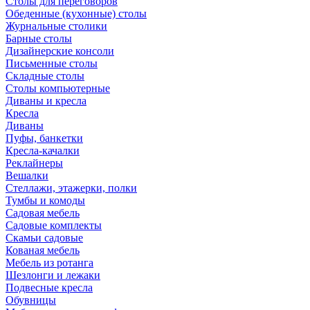
Столы для переговоров
Обеденные (кухонные) столы
Журнальные столики
Барные столы
Дизайнерские консоли
Письменные столы
Складные столы
Столы компьютерные
Диваны и кресла
Кресла
Диваны
Пуфы, банкетки
Кресла-качалки
Реклайнеры
Вешалки
Стеллажи, этажерки, полки
Тумбы и комоды
Садовая мебель
Садовые комплекты
Скамьи садовые
Кованая мебель
Мебель из ротанга
Шезлонги и лежаки
Подвесные кресла
Обувницы