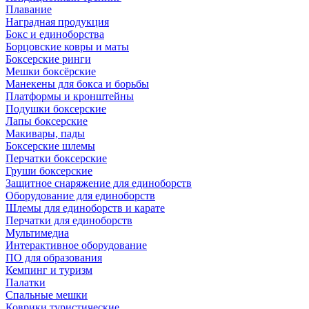
Плавание
Наградная продукция
Бокс и единоборства
Борцовские ковры и маты
Боксерские ринги
Мешки боксёрские
Манекены для бокса и борьбы
Платформы и кронштейны
Подушки боксерские
Лапы боксерские
Макивары, пады
Боксерские шлемы
Перчатки боксерские
Груши боксерские
Защитное снаряжение для единоборств
Оборудование для единоборств
Шлемы для единоборств и карате
Перчатки для единоборств
Мультимедиа
Интерактивное оборудование
ПО для образования
Кемпинг и туризм
Палатки
Спальные мешки
Коврики туристические