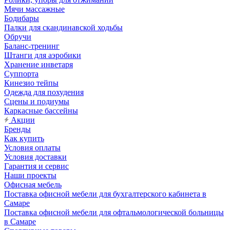
Мячи массажные
Бодибары
Палки для скандинавской ходьбы
Обручи
Баланс-тренинг
Штанги для аэробики
Хранение инветаря
Суппорта
Кинезио тейпы
Одежда для похудения
Сцены и подиумы
Каркасные бассейны
Акции
Бренды
Как купить
Условия оплаты
Условия доставки
Гарантия и сервис
Наши проекты
Офисная мебель
Поставка офисной мебели для бухгалтерского кабинета в
Самаре
Поставка офисной мебели для офтальмологической больницы
в Самаре