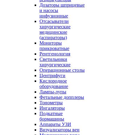
Дозаторы шприцевые
и насосы
инфузионные
Отсасыватели
хирургические
медицинские
(аспираторы)
Мониторы
прикроватные
Рентгенология
Светильники
хирургические
Операционные столы
Центрифуги
Кислородное
оборудование
Лампы-лупы
Фетальные допплеры
Тонометры
Ингаляторы
Подкатные
бормашины
Аппараты УЗИ
Визуализаторы вен