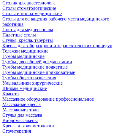
Столик для анестезиолога
Столы стоматологические
Столы и посты медицинские
Столы для оснащения рабочего места медицинского
работника
Посты для медперсонала
Палатные столы
Стулья, кресла, табуреты
Кресла для забора крови и терапевтических процедур
Тележки медицинские
Тумбы медицинские
Тумбы для рабочей документации
Тумбы медицинские подкатные
Тумбы медицинские прикроватные
Тумбы общего назначения
Умывальники хирургические
Ширмы медицинские
Красота
Массажное оборудование профессиональное
Массажные кресла
Массажные столы
Стулья для массажа
Вибромассажеры
Кресла для косметологии
Стоунтерапия