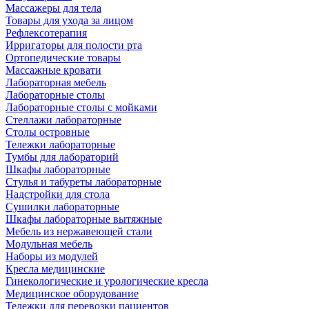
Массажеры для тела
Товары для ухода за лицом
Рефлексотерапия
Ирригаторы для полости рта
Ортопедические товары
Массажные кровати
Лабораторная мебель
Лабораторные столы
Лабораторные столы с мойками
Стеллажи лабораторные
Столы островные
Тележки лабораторные
Тумбы для лабораторий
Шкафы лабораторные
Стулья и табуреты лабораторные
Надстройки для стола
Сушилки лабораторные
Шкафы лабораторные вытяжные
Мебель из нержавеющей стали
Модульная мебель
Наборы из модулей
Кресла медицинские
Гинекологические и урологические кресла
Медицинское оборудование
Тележки для перевозки пациентов