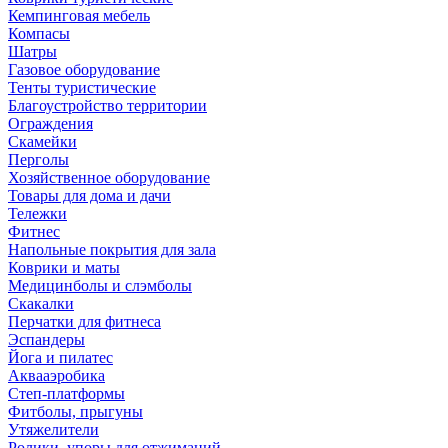
Кемпинговая мебель
Компасы
Шатры
Газовое оборудование
Тенты туристические
Благоустройство территории
Ограждения
Скамейки
Перголы
Хозяйственное оборудование
Товары для дома и дачи
Тележки
Фитнес
Напольные покрытия для зала
Коврики и маты
Медицинболы и слэмболы
Скакалки
Перчатки для фитнеса
Эспандеры
Йога и пилатес
Аквааэробика
Степ-платформы
Фитболы, прыгуны
Утяжелители
Ролики, упоры для отжиманий