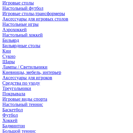
Игровые столы
Настольный футбол
Игровые столы-трансформеры
Аксессуары для игровых столов
Настольные игры
Аэрохоккей
Настольный хоккей
Бильярд
Бильярдные столы
Кии
Сукно
Шары
Лампы / Светильники
Киевницы, мебель, интерьер
Аксессуары для игроков
Средства по уходу
Треугольники
Покрывала
Игровые виды спорта
Настольный теннис
Баскетбол
Футбол
Хоккей
Бадминтон
Большой теннис