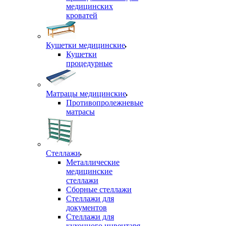
медицинских
кроватей
Кушетки медицинские
Кушетки
процедурные
Матрацы медицинские
Противопролежневые
матрасы
Стеллажи
Металлические
медицинские
стеллажи
Сборные стеллажи
Стеллажи для
документов
Стеллажи для
кухонного инвентаря