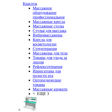
Красота
Массажное
оборудование
профессиональное
Массажные кресла
Массажные столы
Стулья для массажа
Вибромассажеры
Кресла для
косметологии
Стоунтерапия
Массажеры для тела
Товары для ухода за
лицом
Рефлексотерапия
Ирригаторы для
полости рта
Ортопедические
товары
Массажные кровати
+ ЕЩЕ 3