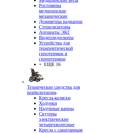
Медицинские весы
Ростомеры
медицинские
механические
Дозиметры радиации
Стерилизаторы
Аппараты ЭКГ
Видеоэндоскопы
Устройства для
терапевтической
гипотермии и
гипертермии
+ ЕЩЕ 16
Технические средства для
реабилитации
Кресла-коляски
Ходунки
Надувные ванны
Скутеры
электрические
четырехколесные
Кресла с санитарным