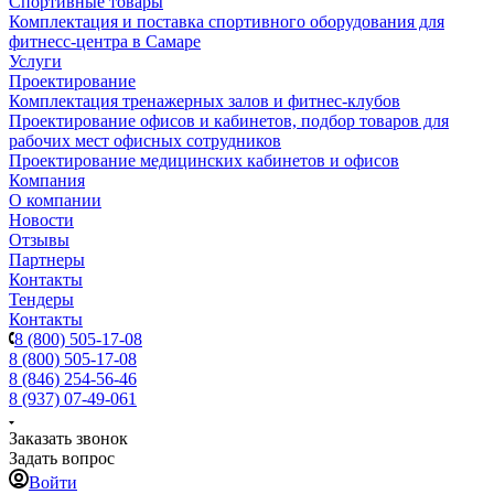
Спортивные товары
Комплектация и поставка спортивного оборудования для
фитнесс-центра в Самаре
Услуги
Проектирование
Комплектация тренажерных залов и фитнес-клубов
Проектирование офисов и кабинетов, подбор товаров для
рабочих мест офисных сотрудников
Проектирование медицинских кабинетов и офисов
Компания
О компании
Новости
Отзывы
Партнеры
Контакты
Тендеры
Контакты
8 (800) 505-17-08
8 (800) 505-17-08
8 (846) 254-56-46
8 (937) 07-49-061
Заказать звонок
Задать вопрос
Войти