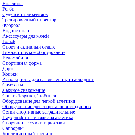
Волейбол
Регби
Судейский инвентарь
Тренировочный инвентарь
Флорбол
Водное поло
Аксессуары для мячей
Гольф
Спорт и активный отдых
Гимнастическое оборудование
Веломобили
Спортивная форма
Дартс
Коньки
Аттракционы для развлечений, тимбилдинг
Самокаты
Лыжное снаряжение
Санки-Ледянки, Тюбинги
Оборудование для легкой атлетики
Оборудование для спортзалов и стадионов
Сетки спортивные заградительные
Пауэрлифтинг и тяжелая атлетика
Спортивные сумки и рюкзаки
Сапборды
Кондиционный тренинг