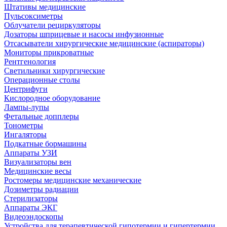
Штативы медицинские
Пульсоксиметры
Облучатели рециркуляторы
Дозаторы шприцевые и насосы инфузионные
Отсасыватели хирургические медицинские (аспираторы)
Мониторы прикроватные
Рентгенология
Светильники хирургические
Операционные столы
Центрифуги
Кислородное оборудование
Лампы-лупы
Фетальные допплеры
Тонометры
Ингаляторы
Подкатные бормашины
Аппараты УЗИ
Визуализаторы вен
Медицинские весы
Ростомеры медицинские механические
Дозиметры радиации
Стерилизаторы
Аппараты ЭКГ
Видеоэндоскопы
Устройства для терапевтической гипотермии и гипертермии