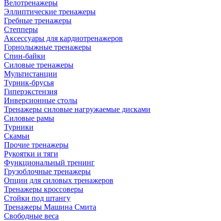
Велотренажеры
Эллиптические тренажеры
Гребные тренажеры
Степперы
Аксессуары для кардиотренажеров
Горнолыжные тренажеры
Спин-байки
Силовые тренажеры
Мультистанции
Турник-брусья
Гиперэкстензия
Инверсионные столы
Тренажеры силовые нагружаемые дисками
Силовые рамы
Турники
Скамьи
Прочие тренажеры
Рукоятки и тяги
Функциональный тренинг
Грузоблочные тренажеры
Опции для силовых тренажеров
Тренажеры кроссоверы
Стойки под штангу
Тренажеры Машина Смита
Свободные веса