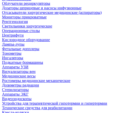
Облучатели рециркуляторы
Дозаторы шприцевые и насосы инфузионные
Отсасыватели хирургические медицинские (аспираторы)
Мониторы прикроватные
Рентгенология
Светильники хирургические
Операционные столы
Центрифуги
Кислородное оборудование
Лампы-лупы
Фетальные допплеры
Тонометры
Ингаляторы
Подкатные бормашины
Аппараты УЗИ
Визуализаторы вен
Медицинские весы
Ростомеры медицинские механические
Дозиметры радиации
Стерилизаторы
Аппараты ЭКГ
Видеоэндоскопы
Устройства для терапевтической гипотермии и гипертермии
Технические средства для реабилитации
Кресла-коляски