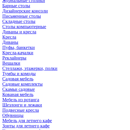
Журнальные столики
Барные столы
Дизайнерские консоли
Письменные столы
Складные столы
Столы компьютерные
Диваны и кресла
Кресла
Диваны
Пуфы, банкетки
Кресла-качалки
Реклайнеры
Вешалки
Стеллажи, этажерки, полки
Тумбы и комоды
Садовая мебель
Садовые комплекты
Скамьи садовые
Кованая мебель
Мебель из ротанга
Шезлонги и лежаки
Подвесные кресла
Обувницы
Мебель для летнего кафе
Зонты для летнего кафе