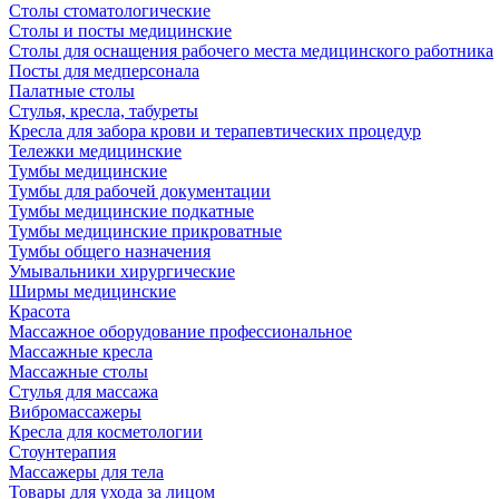
Столы стоматологические
Столы и посты медицинские
Столы для оснащения рабочего места медицинского работника
Посты для медперсонала
Палатные столы
Стулья, кресла, табуреты
Кресла для забора крови и терапевтических процедур
Тележки медицинские
Тумбы медицинские
Тумбы для рабочей документации
Тумбы медицинские подкатные
Тумбы медицинские прикроватные
Тумбы общего назначения
Умывальники хирургические
Ширмы медицинские
Красота
Массажное оборудование профессиональное
Массажные кресла
Массажные столы
Стулья для массажа
Вибромассажеры
Кресла для косметологии
Стоунтерапия
Массажеры для тела
Товары для ухода за лицом