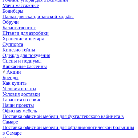
Мячи массажные
Бодибары
Палки для скандинавской ходьбы
Обручи
Баланс-тренинг
Штанги для аэробики
Хранение инветаря
Суппорта
Кинезио тейпы
Одежда для похудения
Сцены и подиумы
Каркасные бассейны
Акции
Бренды
Как купить
Условия оплаты
Условия доставки
Гарантия и сервис
Наши проекты
Офисная мебель
Поставка офисной мебели для бухгалтерского кабинета в
Самаре
Поставка офисной мебели для офтальмологической больницы
в Самаре