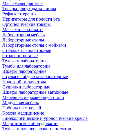
Массажеры для тела
Товары для ухода за лицом
Рефлексотерапия
Ирригаторы для полости рта
Ортопедические товары
Массажные кровати
Лабораторная мебель
Лабораторные столы
Лабораторные столы с мойками
Стеллажи лабораторные
Столы островные
Тележки лабораторные
Тумбы для лабораторий
Шкафы лабораторные
Стулья и табуреты лабораторные
Надстройки для стола
Сушилки лабораторные
Шкафы лабораторные вытяжные
Мебель из нержавеющей стали
Модульная мебель
Наборы из модулей
Кресла медицинские
Гинекологические и урологические кресла
Медицинское оборудование
Тележки для перевозки пациентов