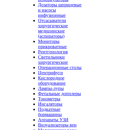
Дозаторы шприцевые
и насосы
инфузионные
Отсасыватели
хирургические
медицинские
(аспираторы)
Мониторы
прикроватные
Рентгенология
Светильники
хирургические
Операционные столы
Центрифуги
Кислородное
оборудование
Лампы-лупы
Фетальные допплеры
Тонометры
Ингаляторы
Подкатные
бормашины
Аппараты УЗИ
Визуализаторы вен