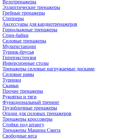
Велотренажеры
Эллиптические тренажеры
Гребные тренажеры
Степперы
Аксессуары для кардиотренажеров
Горнолыжные тренажеры
Спин-байки
Силовые тренажеры
Мультистанции
Турник-брусья
Гиперэкстензия
Инверсионные столы
Тренажеры силовые нагружаемые дисками
Силовые рамы
Турники
Скамьи
Прочие тренажеры
Рукоятки и тяги
Функциональный тренинг
Грузоблочные тренажеры
Опции для силовых тренажеров
Тренажеры кроссоверы
Стойки под штангу
Тренажеры Машина Смита
Свободные веса