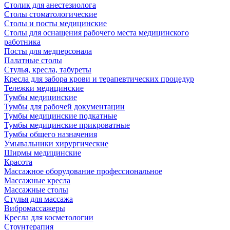
Столик для анестезиолога
Столы стоматологические
Столы и посты медицинские
Столы для оснащения рабочего места медицинского
работника
Посты для медперсонала
Палатные столы
Стулья, кресла, табуреты
Кресла для забора крови и терапевтических процедур
Тележки медицинские
Тумбы медицинские
Тумбы для рабочей документации
Тумбы медицинские подкатные
Тумбы медицинские прикроватные
Тумбы общего назначения
Умывальники хирургические
Ширмы медицинские
Красота
Массажное оборудование профессиональное
Массажные кресла
Массажные столы
Стулья для массажа
Вибромассажеры
Кресла для косметологии
Стоунтерапия