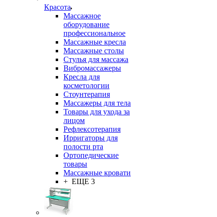
Красота
Массажное
оборудование
профессиональное
Массажные кресла
Массажные столы
Стулья для массажа
Вибромассажеры
Кресла для
косметологии
Стоунтерапия
Массажеры для тела
Товары для ухода за
лицом
Рефлексотерапия
Ирригаторы для
полости рта
Ортопедические
товары
Массажные кровати
+ ЕЩЕ 3