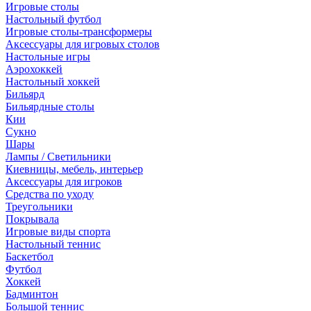
Игровые столы
Настольный футбол
Игровые столы-трансформеры
Аксессуары для игровых столов
Настольные игры
Аэрохоккей
Настольный хоккей
Бильярд
Бильярдные столы
Кии
Сукно
Шары
Лампы / Светильники
Киевницы, мебель, интерьер
Аксессуары для игроков
Средства по уходу
Треугольники
Покрывала
Игровые виды спорта
Настольный теннис
Баскетбол
Футбол
Хоккей
Бадминтон
Большой теннис