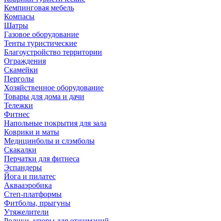
Кемпинговая мебель
Компасы
Шатры
Газовое оборудование
Тенты туристические
Благоустройство территории
Ограждения
Скамейки
Перголы
Хозяйственное оборудование
Товары для дома и дачи
Тележки
Фитнес
Напольные покрытия для зала
Коврики и маты
Медицинболы и слэмболы
Скакалки
Перчатки для фитнеса
Эспандеры
Йога и пилатес
Аквааэробика
Степ-платформы
Фитболы, прыгуны
Утяжелители
Ролики, упоры для отжиманий