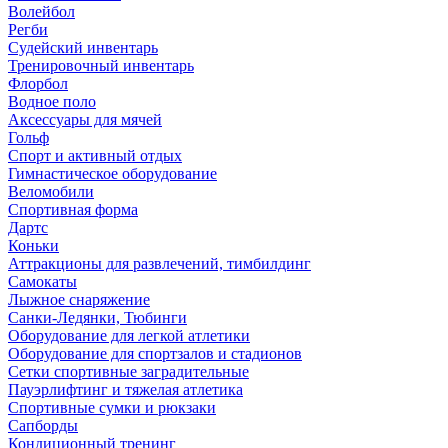
Волейбол
Регби
Судейский инвентарь
Тренировочный инвентарь
Флорбол
Водное поло
Аксессуары для мячей
Гольф
Спорт и активный отдых
Гимнастическое оборудование
Веломобили
Спортивная форма
Дартс
Коньки
Аттракционы для развлечений, тимбилдинг
Самокаты
Лыжное снаряжение
Санки-Ледянки, Тюбинги
Оборудование для легкой атлетики
Оборудование для спортзалов и стадионов
Сетки спортивные заградительные
Пауэрлифтинг и тяжелая атлетика
Спортивные сумки и рюкзаки
Сапборды
Кондиционный тренинг