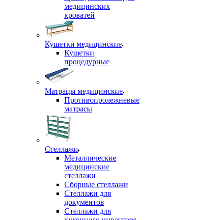
медицинских
кроватей
Кушетки медицинские
Кушетки
процедурные
Матрацы медицинские
Противопролежневые
матрасы
Стеллажи
Металлические
медицинские
стеллажи
Сборные стеллажи
Стеллажи для
документов
Стеллажи для
кухонного инвентаря