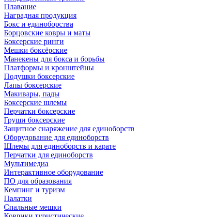
Плавание
Наградная продукция
Бокс и единоборства
Борцовские ковры и маты
Боксерские ринги
Мешки боксёрские
Манекены для бокса и борьбы
Платформы и кронштейны
Подушки боксерские
Лапы боксерские
Макивары, пады
Боксерские шлемы
Перчатки боксерские
Груши боксерские
Защитное снаряжение для единоборств
Оборудование для единоборств
Шлемы для единоборств и карате
Перчатки для единоборств
Мультимедиа
Интерактивное оборудование
ПО для образования
Кемпинг и туризм
Палатки
Спальные мешки
Коврики туристические