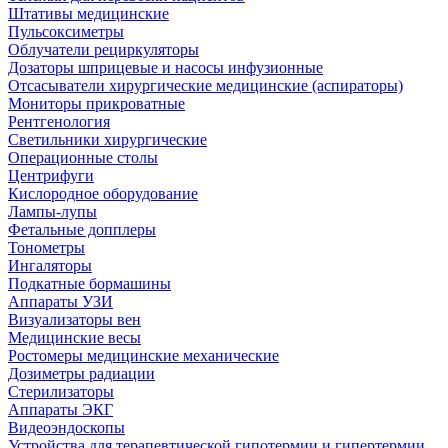
Штативы медицинские
Пульсоксиметры
Облучатели рециркуляторы
Дозаторы шприцевые и насосы инфузионные
Отсасыватели хирургические медицинские (аспираторы)
Мониторы прикроватные
Рентгенология
Светильники хирургические
Операционные столы
Центрифуги
Кислородное оборудование
Лампы-лупы
Фетальные допплеры
Тонометры
Ингаляторы
Подкатные бормашины
Аппараты УЗИ
Визуализаторы вен
Медицинские весы
Ростомеры медицинские механические
Дозиметры радиации
Стерилизаторы
Аппараты ЭКГ
Видеоэндоскопы
Устройства для терапевтической гипотермии и гипертермии