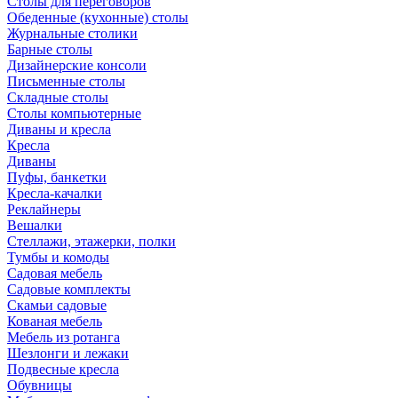
Столы для переговоров
Обеденные (кухонные) столы
Журнальные столики
Барные столы
Дизайнерские консоли
Письменные столы
Складные столы
Столы компьютерные
Диваны и кресла
Кресла
Диваны
Пуфы, банкетки
Кресла-качалки
Реклайнеры
Вешалки
Стеллажи, этажерки, полки
Тумбы и комоды
Садовая мебель
Садовые комплекты
Скамьи садовые
Кованая мебель
Мебель из ротанга
Шезлонги и лежаки
Подвесные кресла
Обувницы