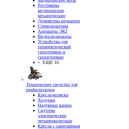
Медицинские весы
Ростомеры
медицинские
механические
Дозиметры радиации
Стерилизаторы
Аппараты ЭКГ
Видеоэндоскопы
Устройства для
терапевтической
гипотермии и
гипертермии
+ ЕЩЕ 16
Технические средства для
реабилитации
Кресла-коляски
Ходунки
Надувные ванны
Скутеры
электрические
четырехколесные
Кресла с санитарным