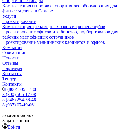
Спортивные товары
Комплектация и поставка спортивного оборудования для
фитнесс-центра в Самаре
Услуги
Проектирование
Комплектация тренажерных залов и фитнес-клубов
Проектирование офисов и кабинетов, подбор товаров для
рабочих мест офисных сотрудников
Проектирование медицинских кабинетов и офисов
Компания
О компании
Новости
Отзывы
Партнеры
Контакты
Тендеры
Контакты
8 (800) 505-17-08
8 (800) 505-17-08
8 (846) 254-56-46
8 (937) 07-49-061
Заказать звонок
Задать вопрос
Войти