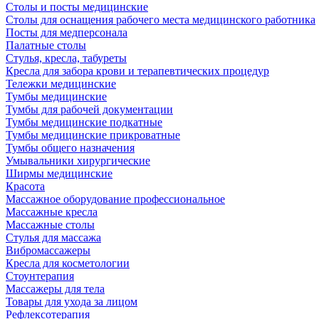
Столы и посты медицинские
Столы для оснащения рабочего места медицинского работника
Посты для медперсонала
Палатные столы
Стулья, кресла, табуреты
Кресла для забора крови и терапевтических процедур
Тележки медицинские
Тумбы медицинские
Тумбы для рабочей документации
Тумбы медицинские подкатные
Тумбы медицинские прикроватные
Тумбы общего назначения
Умывальники хирургические
Ширмы медицинские
Красота
Массажное оборудование профессиональное
Массажные кресла
Массажные столы
Стулья для массажа
Вибромассажеры
Кресла для косметологии
Стоунтерапия
Массажеры для тела
Товары для ухода за лицом
Рефлексотерапия