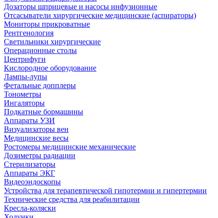
Дозаторы шприцевые и насосы инфузионные
Отсасыватели хирургические медицинские (аспираторы)
Мониторы прикроватные
Рентгенология
Светильники хирургические
Операционные столы
Центрифуги
Кислородное оборудование
Лампы-лупы
Фетальные допплеры
Тонометры
Ингаляторы
Подкатные бормашины
Аппараты УЗИ
Визуализаторы вен
Медицинские весы
Ростомеры медицинские механические
Дозиметры радиации
Стерилизаторы
Аппараты ЭКГ
Видеоэндоскопы
Устройства для терапевтической гипотермии и гипертермии
Технические средства для реабилитации
Кресла-коляски
Ходунки