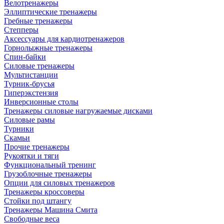
Велотренажеры
Эллиптические тренажеры
Гребные тренажеры
Степперы
Аксессуары для кардиотренажеров
Горнолыжные тренажеры
Спин-байки
Силовые тренажеры
Мультистанции
Турник-брусья
Гиперэкстензия
Инверсионные столы
Тренажеры силовые нагружаемые дисками
Силовые рамы
Турники
Скамьи
Прочие тренажеры
Рукоятки и тяги
Функциональный тренинг
Грузоблочные тренажеры
Опции для силовых тренажеров
Тренажеры кроссоверы
Стойки под штангу
Тренажеры Машина Смита
Свободные веса