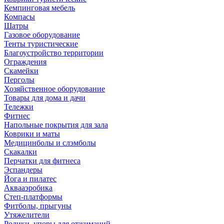
Кемпинговая мебель
Компасы
Шатры
Газовое оборудование
Тенты туристические
Благоустройство территории
Ограждения
Скамейки
Перголы
Хозяйственное оборудование
Товары для дома и дачи
Тележки
Фитнес
Напольные покрытия для зала
Коврики и маты
Медицинболы и слэмболы
Скакалки
Перчатки для фитнеса
Эспандеры
Йога и пилатес
Аквааэробика
Степ-платформы
Фитболы, прыгуны
Утяжелители
Ролики, упоры для отжиманий