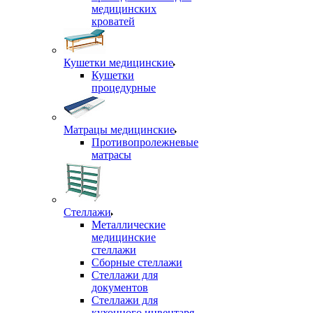
медицинских
кроватей
Кушетки медицинские
Кушетки
процедурные
Матрацы медицинские
Противопролежневые
матрасы
Стеллажи
Металлические
медицинские
стеллажи
Сборные стеллажи
Стеллажи для
документов
Стеллажи для
кухонного инвентаря