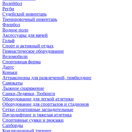
Волейбол
Регби
Судейский инвентарь
Тренировочный инвентарь
Флорбол
Водное поло
Аксессуары для мячей
Гольф
Спорт и активный отдых
Гимнастическое оборудование
Веломобили
Спортивная форма
Дартс
Коньки
Аттракционы для развлечений, тимбилдинг
Самокаты
Лыжное снаряжение
Санки-Ледянки, Тюбинги
Оборудование для легкой атлетики
Оборудование для спортзалов и стадионов
Сетки спортивные заградительные
Пауэрлифтинг и тяжелая атлетика
Спортивные сумки и рюкзаки
Сапборды
Кондиционный тренинг