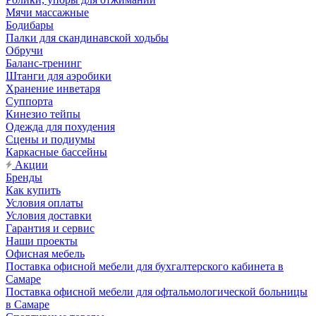
Мячи массажные
Бодибары
Палки для скандинавской ходьбы
Обручи
Баланс-тренинг
Штанги для аэробики
Хранение инветаря
Суппорта
Кинезио тейпы
Одежда для похудения
Сцены и подиумы
Каркасные бассейны
Акции
Бренды
Как купить
Условия оплаты
Условия доставки
Гарантия и сервис
Наши проекты
Офисная мебель
Поставка офисной мебели для бухгалтерского кабинета в
Самаре
Поставка офисной мебели для офтальмологической больницы
в Самаре