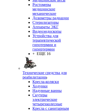
Медицинские весы
Ростомеры
медицинские
механические
Дозиметры радиации
Стерилизаторы
Аппараты ЭКГ
Видеоэндоскопы
Устройства для
терапевтической
гипотермии и
гипертермии
+ ЕЩЕ 16
Технические средства для
реабилитации
Кресла-коляски
Ходунки
Надувные ванны
Скутеры
электрические
четырехколесные
Кресла с санитарным