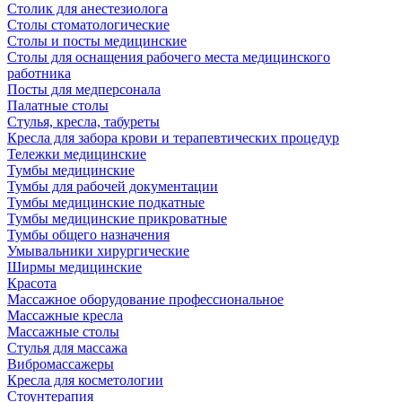
Столик для анестезиолога
Столы стоматологические
Столы и посты медицинские
Столы для оснащения рабочего места медицинского
работника
Посты для медперсонала
Палатные столы
Стулья, кресла, табуреты
Кресла для забора крови и терапевтических процедур
Тележки медицинские
Тумбы медицинские
Тумбы для рабочей документации
Тумбы медицинские подкатные
Тумбы медицинские прикроватные
Тумбы общего назначения
Умывальники хирургические
Ширмы медицинские
Красота
Массажное оборудование профессиональное
Массажные кресла
Массажные столы
Стулья для массажа
Вибромассажеры
Кресла для косметологии
Стоунтерапия