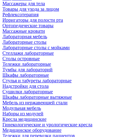
Массажеры для тела
Товары для ухода за лицом
Рефлексотерапия
Ирригаторы для полости рта
Ортопедические товары
Массажные кровати
Лабораторная мебель
Лабораторные столы
Лабораторные столы с мойками
Стеллажи лабораторные
Столы островные
Тележки лабораторные
Тумбы для лабораторий
Шкафы лабораторные
Стулья и табуреты лабораторные
Надстройки для стола
Сушилки лабораторные
Шкафы лабораторные вытяжные
Мебель из нержавеющей стали
Модульная мебель
Наборы из модулей
Кресла медицинские
Гинекологические и урологические кресла
Медицинское оборудование
Тележки для перевозки пациентов