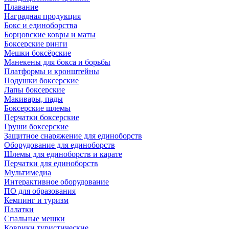
Плавание
Наградная продукция
Бокс и единоборства
Борцовские ковры и маты
Боксерские ринги
Мешки боксёрские
Манекены для бокса и борьбы
Платформы и кронштейны
Подушки боксерские
Лапы боксерские
Макивары, пады
Боксерские шлемы
Перчатки боксерские
Груши боксерские
Защитное снаряжение для единоборств
Оборудование для единоборств
Шлемы для единоборств и карате
Перчатки для единоборств
Мультимедиа
Интерактивное оборудование
ПО для образования
Кемпинг и туризм
Палатки
Спальные мешки
Коврики туристические