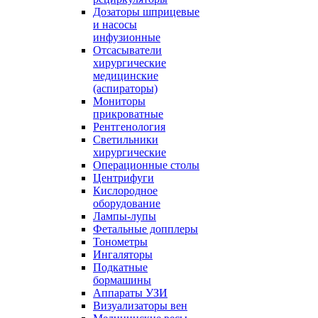
Дозаторы шприцевые
и насосы
инфузионные
Отсасыватели
хирургические
медицинские
(аспираторы)
Мониторы
прикроватные
Рентгенология
Светильники
хирургические
Операционные столы
Центрифуги
Кислородное
оборудование
Лампы-лупы
Фетальные допплеры
Тонометры
Ингаляторы
Подкатные
бормашины
Аппараты УЗИ
Визуализаторы вен