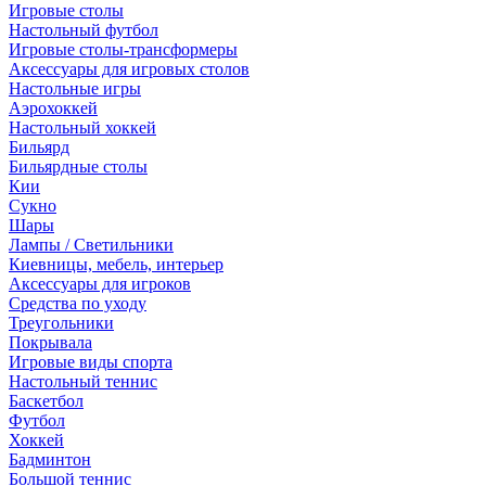
Игровые столы
Настольный футбол
Игровые столы-трансформеры
Аксессуары для игровых столов
Настольные игры
Аэрохоккей
Настольный хоккей
Бильярд
Бильярдные столы
Кии
Сукно
Шары
Лампы / Светильники
Киевницы, мебель, интерьер
Аксессуары для игроков
Средства по уходу
Треугольники
Покрывала
Игровые виды спорта
Настольный теннис
Баскетбол
Футбол
Хоккей
Бадминтон
Большой теннис