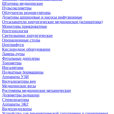
Штативы медицинские
Пульсоксиметры
Облучатели рециркуляторы
Дозаторы шприцевые и насосы инфузионные
Отсасыватели хирургические медицинские (аспираторы)
Мониторы прикроватные
Рентгенология
Светильники хирургические
Операционные столы
Центрифуги
Кислородное оборудование
Лампы-лупы
Фетальные допплеры
Тонометры
Ингаляторы
Подкатные бормашины
Аппараты УЗИ
Визуализаторы вен
Медицинские весы
Ростомеры медицинские механические
Дозиметры радиации
Стерилизаторы
Аппараты ЭКГ
Видеоэндоскопы
Устройства для терапевтической гипотермии и гипертермии