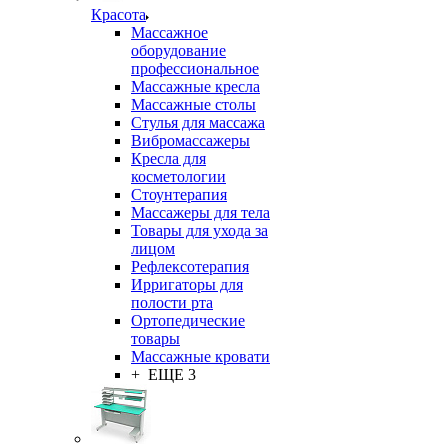
Красота
Массажное
оборудование
профессиональное
Массажные кресла
Массажные столы
Стулья для массажа
Вибромассажеры
Кресла для
косметологии
Стоунтерапия
Массажеры для тела
Товары для ухода за
лицом
Рефлексотерапия
Ирригаторы для
полости рта
Ортопедические
товары
Массажные кровати
+ ЕЩЕ 3