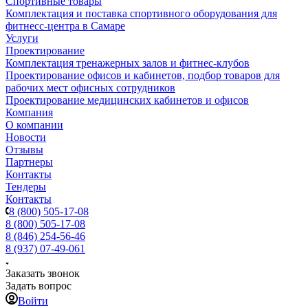
Спортивные товары
Комплектация и поставка спортивного оборудования для
фитнесс-центра в Самаре
Услуги
Проектирование
Комплектация тренажерных залов и фитнес-клубов
Проектирование офисов и кабинетов, подбор товаров для
рабочих мест офисных сотрудников
Проектирование медицинских кабинетов и офисов
Компания
О компании
Новости
Отзывы
Партнеры
Контакты
Тендеры
Контакты
8 (800) 505-17-08
8 (800) 505-17-08
8 (846) 254-56-46
8 (937) 07-49-061
Заказать звонок
Задать вопрос
Войти