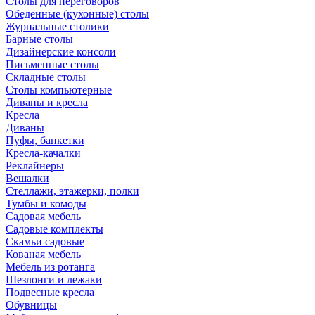
Столы для переговоров
Обеденные (кухонные) столы
Журнальные столики
Барные столы
Дизайнерские консоли
Письменные столы
Складные столы
Столы компьютерные
Диваны и кресла
Кресла
Диваны
Пуфы, банкетки
Кресла-качалки
Реклайнеры
Вешалки
Стеллажи, этажерки, полки
Тумбы и комоды
Садовая мебель
Садовые комплекты
Скамьи садовые
Кованая мебель
Мебель из ротанга
Шезлонги и лежаки
Подвесные кресла
Обувницы