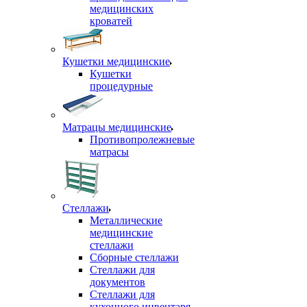
медицинских
кроватей
Кушетки медицинские
Кушетки
процедурные
Матрацы медицинские
Противопролежневые
матрасы
Стеллажи
Металлические
медицинские
стеллажи
Сборные стеллажи
Стеллажи для
документов
Стеллажи для
кухонного инвентаря