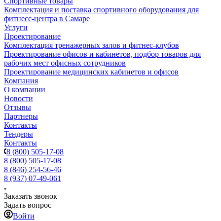
Спортивные товары
Комплектация и поставка спортивного оборудования для
фитнесс-центра в Самаре
Услуги
Проектирование
Комплектация тренажерных залов и фитнес-клубов
Проектирование офисов и кабинетов, подбор товаров для
рабочих мест офисных сотрудников
Проектирование медицинских кабинетов и офисов
Компания
О компании
Новости
Отзывы
Партнеры
Контакты
Тендеры
Контакты
8 (800) 505-17-08
8 (800) 505-17-08
8 (846) 254-56-46
8 (937) 07-49-061
Заказать звонок
Задать вопрос
Войти