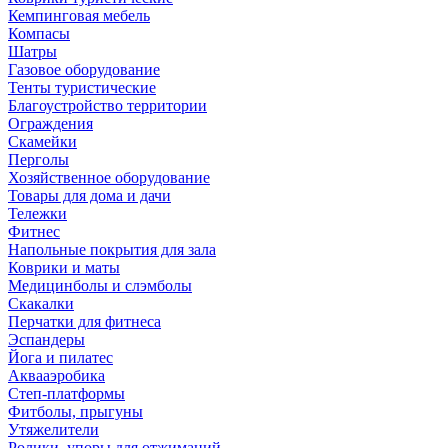
Кемпинговая мебель
Компасы
Шатры
Газовое оборудование
Тенты туристические
Благоустройство территории
Ограждения
Скамейки
Перголы
Хозяйственное оборудование
Товары для дома и дачи
Тележки
Фитнес
Напольные покрытия для зала
Коврики и маты
Медицинболы и слэмболы
Скакалки
Перчатки для фитнеса
Эспандеры
Йога и пилатес
Аквааэробика
Степ-платформы
Фитболы, прыгуны
Утяжелители
Ролики, упоры для отжиманий