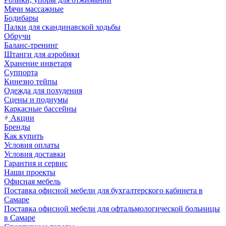
Мячи массажные
Бодибары
Палки для скандинавской ходьбы
Обручи
Баланс-тренинг
Штанги для аэробики
Хранение инветаря
Суппорта
Кинезио тейпы
Одежда для похудения
Сцены и подиумы
Каркасные бассейны
Акции
Бренды
Как купить
Условия оплаты
Условия доставки
Гарантия и сервис
Наши проекты
Офисная мебель
Поставка офисной мебели для бухгалтерского кабинета в
Самаре
Поставка офисной мебели для офтальмологической больницы
в Самаре