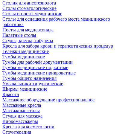
Столик для анестезиолога
Столы стоматологические
Столы и посты медицинские
Столы для оснащения рабочего места медицинского
работника
Посты для медперсонала
Палатные столы
Стулья, кресла, табуреты
Кресла для забора крови и терапевтических процедур
Тележки медицинские
Тумбы медицинские
Тумбы для рабочей документации
Тумбы медицинские подкатные
Тумбы медицинские прикроватные
Тумбы общего назначения
Умывальники хирургические
Ширмы медицинские
Красота
Массажное оборудование профессиональное
Массажные кресла
Массажные столы
Стулья для массажа
Вибромассажеры
Кресла для косметологии
Стоунтерапия