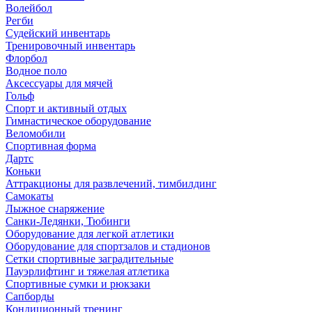
Волейбол
Регби
Судейский инвентарь
Тренировочный инвентарь
Флорбол
Водное поло
Аксессуары для мячей
Гольф
Спорт и активный отдых
Гимнастическое оборудование
Веломобили
Спортивная форма
Дартс
Коньки
Аттракционы для развлечений, тимбилдинг
Самокаты
Лыжное снаряжение
Санки-Ледянки, Тюбинги
Оборудование для легкой атлетики
Оборудование для спортзалов и стадионов
Сетки спортивные заградительные
Пауэрлифтинг и тяжелая атлетика
Спортивные сумки и рюкзаки
Сапборды
Кондиционный тренинг