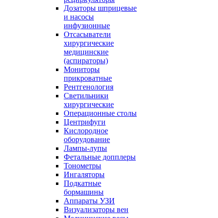
Дозаторы шприцевые
и насосы
инфузионные
Отсасыватели
хирургические
медицинские
(аспираторы)
Мониторы
прикроватные
Рентгенология
Светильники
хирургические
Операционные столы
Центрифуги
Кислородное
оборудование
Лампы-лупы
Фетальные допплеры
Тонометры
Ингаляторы
Подкатные
бормашины
Аппараты УЗИ
Визуализаторы вен