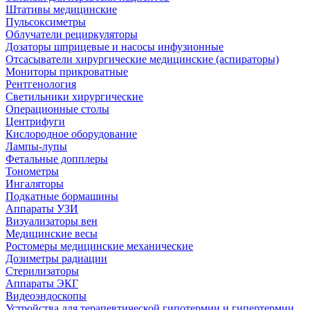
Штативы медицинские
Пульсоксиметры
Облучатели рециркуляторы
Дозаторы шприцевые и насосы инфузионные
Отсасыватели хирургические медицинские (аспираторы)
Мониторы прикроватные
Рентгенология
Светильники хирургические
Операционные столы
Центрифуги
Кислородное оборудование
Лампы-лупы
Фетальные допплеры
Тонометры
Ингаляторы
Подкатные бормашины
Аппараты УЗИ
Визуализаторы вен
Медицинские весы
Ростомеры медицинские механические
Дозиметры радиации
Стерилизаторы
Аппараты ЭКГ
Видеоэндоскопы
Устройства для терапевтической гипотермии и гипертермии