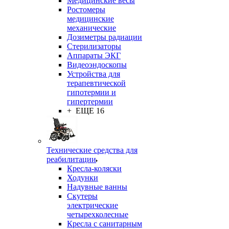
Медицинские весы
Ростомеры
медицинские
механические
Дозиметры радиации
Стерилизаторы
Аппараты ЭКГ
Видеоэндоскопы
Устройства для
терапевтической
гипотермии и
гипертермии
+ ЕЩЕ 16
Технические средства для
реабилитации
Кресла-коляски
Ходунки
Надувные ванны
Скутеры
электрические
четырехколесные
Кресла с санитарным