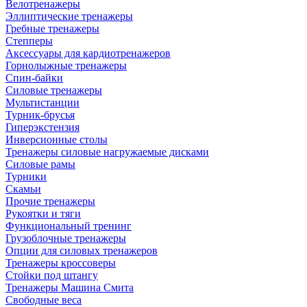
Велотренажеры
Эллиптические тренажеры
Гребные тренажеры
Степперы
Аксессуары для кардиотренажеров
Горнолыжные тренажеры
Спин-байки
Силовые тренажеры
Мультистанции
Турник-брусья
Гиперэкстензия
Инверсионные столы
Тренажеры силовые нагружаемые дисками
Силовые рамы
Турники
Скамьи
Прочие тренажеры
Рукоятки и тяги
Функциональный тренинг
Грузоблочные тренажеры
Опции для силовых тренажеров
Тренажеры кроссоверы
Стойки под штангу
Тренажеры Машина Смита
Свободные веса