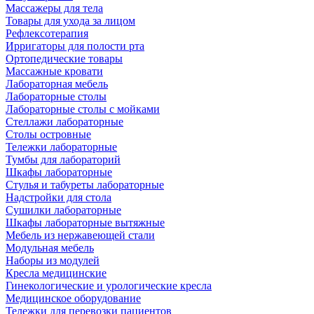
Массажеры для тела
Товары для ухода за лицом
Рефлексотерапия
Ирригаторы для полости рта
Ортопедические товары
Массажные кровати
Лабораторная мебель
Лабораторные столы
Лабораторные столы с мойками
Стеллажи лабораторные
Столы островные
Тележки лабораторные
Тумбы для лабораторий
Шкафы лабораторные
Стулья и табуреты лабораторные
Надстройки для стола
Сушилки лабораторные
Шкафы лабораторные вытяжные
Мебель из нержавеющей стали
Модульная мебель
Наборы из модулей
Кресла медицинские
Гинекологические и урологические кресла
Медицинское оборудование
Тележки для перевозки пациентов