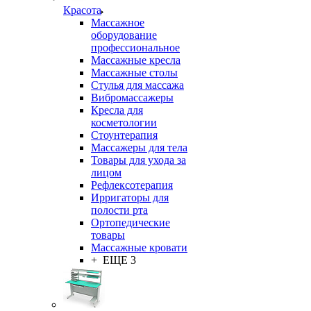
Красота
Массажное
оборудование
профессиональное
Массажные кресла
Массажные столы
Стулья для массажа
Вибромассажеры
Кресла для
косметологии
Стоунтерапия
Массажеры для тела
Товары для ухода за
лицом
Рефлексотерапия
Ирригаторы для
полости рта
Ортопедические
товары
Массажные кровати
+ ЕЩЕ 3