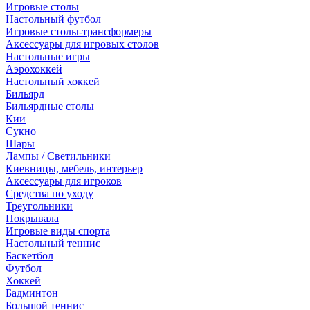
Игровые столы
Настольный футбол
Игровые столы-трансформеры
Аксессуары для игровых столов
Настольные игры
Аэрохоккей
Настольный хоккей
Бильярд
Бильярдные столы
Кии
Сукно
Шары
Лампы / Светильники
Киевницы, мебель, интерьер
Аксессуары для игроков
Средства по уходу
Треугольники
Покрывала
Игровые виды спорта
Настольный теннис
Баскетбол
Футбол
Хоккей
Бадминтон
Большой теннис