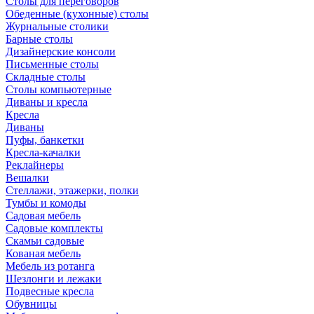
Столы для переговоров
Обеденные (кухонные) столы
Журнальные столики
Барные столы
Дизайнерские консоли
Письменные столы
Складные столы
Столы компьютерные
Диваны и кресла
Кресла
Диваны
Пуфы, банкетки
Кресла-качалки
Реклайнеры
Вешалки
Стеллажи, этажерки, полки
Тумбы и комоды
Садовая мебель
Садовые комплекты
Скамьи садовые
Кованая мебель
Мебель из ротанга
Шезлонги и лежаки
Подвесные кресла
Обувницы