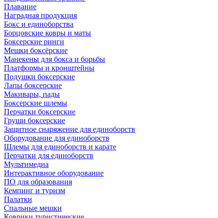
Плавание
Наградная продукция
Бокс и единоборства
Борцовские ковры и маты
Боксерские ринги
Мешки боксёрские
Манекены для бокса и борьбы
Платформы и кронштейны
Подушки боксерские
Лапы боксерские
Макивары, пады
Боксерские шлемы
Перчатки боксерские
Груши боксерские
Защитное снаряжение для единоборств
Оборудование для единоборств
Шлемы для единоборств и карате
Перчатки для единоборств
Мультимедиа
Интерактивное оборудование
ПО для образования
Кемпинг и туризм
Палатки
Спальные мешки
Коврики туристические