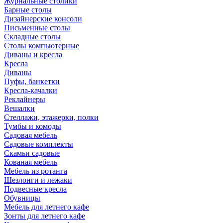
Журнальные столики
Барные столы
Дизайнерские консоли
Письменные столы
Складные столы
Столы компьютерные
Диваны и кресла
Кресла
Диваны
Пуфы, банкетки
Кресла-качалки
Реклайнеры
Вешалки
Стеллажи, этажерки, полки
Тумбы и комоды
Садовая мебель
Садовые комплекты
Скамьи садовые
Кованая мебель
Мебель из ротанга
Шезлонги и лежаки
Подвесные кресла
Обувницы
Мебель для летнего кафе
Зонты для летнего кафе