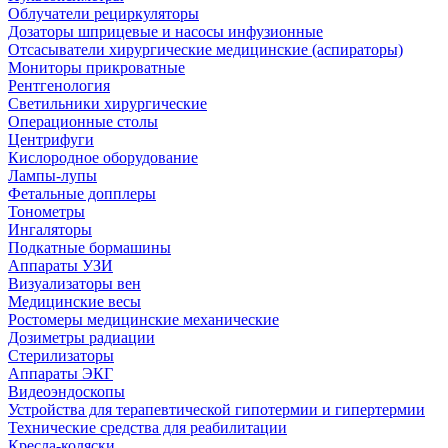
Облучатели рециркуляторы
Дозаторы шприцевые и насосы инфузионные
Отсасыватели хирургические медицинские (аспираторы)
Мониторы прикроватные
Рентгенология
Светильники хирургические
Операционные столы
Центрифуги
Кислородное оборудование
Лампы-лупы
Фетальные допплеры
Тонометры
Ингаляторы
Подкатные бормашины
Аппараты УЗИ
Визуализаторы вен
Медицинские весы
Ростомеры медицинские механические
Дозиметры радиации
Стерилизаторы
Аппараты ЭКГ
Видеоэндоскопы
Устройства для терапевтической гипотермии и гипертермии
Технические средства для реабилитации
Кресла-коляски