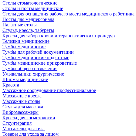
Столы стоматологические
Столы и посты медицинские
Столы для оснащения рабочего места медицинского работника
Посты для медперсонала
Палатные столы
Стулья, кресла, табуреты
Кресла для забора крови и терапевтических процедур
Тележки медицинские
Тумбы медицинские
Тумбы для рабочей документации
Тумбы медицинские подкатные
Тумбы медицинские прикроватные
Тумбы общего назначения
Умывальники хирургические
Ширмы медицинские
Красота
Массажное оборудование профессиональное
Массажные кресла
Массажные столы
Стулья для массажа
Вибромассажеры
Кресла для косметологии
Стоунтерапия
Массажеры для тела
Товары для ухода за лицом